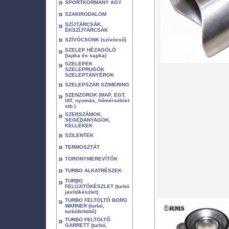
»
SPORTKORMÁNY AGY
»
SZAKIRODALOM
»
SZÍJTÁRCSÁK,
ÉKSZÍJTÁRCSÁK
»
SZÍVÓCSONK (szívócső)
»
SZELEP HÉZAGÓLÓ
(lapka és sapka)
»
SZELEPEK
SZELEPRUGÓK
SZELEPTÁNYÉROK
»
SZELEPSZÁR SZIMERING
»
SZENZOROK (MAP, EGT,
IAT, nyomás, hőmérséklet
stb.)
»
SZERSZÁMOK,
SEGÉDANYAGOK,
KELLÉKEK
»
SZILENTEK
»
TERMOSZTÁT
»
TORONYMEREVÍTŐK
»
TURBO ALKATRÉSZEK
»
TURBO
FELÚJÍTÓKÉSZLET (turbó
javítókészlet)
»
TURBO FELTÖLTŐ BORG
WARNER (turbó,
turbófeltöltő)
»
TURBO FELTÖLTŐ
GARRETT (turbó,