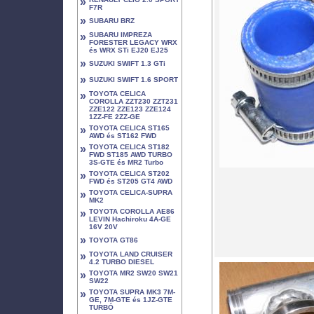
»
F7R
»
SUBARU BRZ
»
SUBARU IMPREZA
FORESTER LEGACY WRX
és WRX STi EJ20 EJ25
»
SUZUKI SWIFT 1.3 GTi
»
SUZUKI SWIFT 1.6 SPORT
»
TOYOTA CELICA
COROLLA ZZT230 ZZT231
ZZE122 ZZE123 ZZE124
1ZZ-FE 2ZZ-GE
»
TOYOTA CELICA ST165
AWD és ST162 FWD
»
TOYOTA CELICA ST182
FWD ST185 AWD TURBO
3S-GTE és MR2 Turbo
»
TOYOTA CELICA ST202
FWD és ST205 GT4 AWD
»
TOYOTA CELICA-SUPRA
MK2
»
TOYOTA COROLLA AE86
LEVIN Hachiroku 4A-GE
16V 20V
»
TOYOTA GT86
»
TOYOTA LAND CRUISER
4.2 TURBO DIESEL
»
TOYOTA MR2 SW20 SW21
SW22
»
TOYOTA SUPRA MK3 7M-
GE, 7M-GTE és 1JZ-GTE
TURBÓ