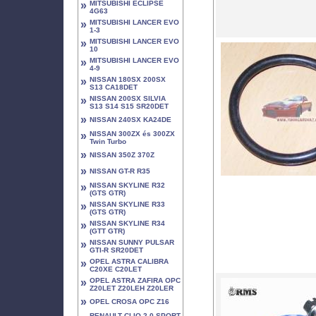
»
MITSUBISHI ECLIPSE
4G63
»
MITSUBISHI LANCER EVO
1-3
»
MITSUBISHI LANCER EVO
10
»
MITSUBISHI LANCER EVO
4-9
»
NISSAN 180SX 200SX
S13 CA18DET
»
NISSAN 200SX SILVIA
S13 S14 S15 SR20DET
»
NISSAN 240SX KA24DE
»
NISSAN 300ZX és 300ZX
Twin Turbo
»
NISSAN 350Z 370Z
»
NISSAN GT-R R35
»
NISSAN SKYLINE R32
(GTS GTR)
»
NISSAN SKYLINE R33
(GTS GTR)
»
NISSAN SKYLINE R34
(GTT GTR)
»
NISSAN SUNNY PULSAR
GTI-R SR20DET
»
OPEL ASTRA CALIBRA
C20XE C20LET
»
OPEL ASTRA ZAFIRA OPC
Z20LET Z20LEH Z20LER
»
OPEL CROSA OPC Z16
RENAULT CLIO 2.0 SPORT