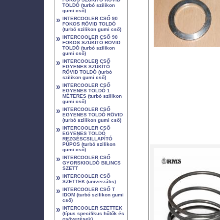
TOLDÓ (turbó szilikon
gumi cső)
»
INTERCOOLER CSŐ 90
FOKOS RÖVID TOLDÓ
(turbó szilikon gumi cső)
»
INTERCOOLER CSŐ 90
FOKOS SZŰKÍTŐ RÖVID
TOLDÓ (turbó szilikon
gumi cső)
»
INTERCOOLER CSŐ
EGYENES SZŰKÍTŐ
RÖVID TOLDÓ (turbó
szilikon gumi cső)
»
INTERCOOLER CSŐ
EGYENES TOLDÓ 1
MÉTERES (turbó szilikon
gumi cső)
»
INTERCOOLER CSŐ
EGYENES TOLDÓ RÖVID
(turbó szilikon gumi cső)
»
INTERCOOLER CSŐ
EGYENES TOLDÓ
REZGÉSCSILLAPÍTÓ
PÚPOS (turbó szilikon
gumi cső)
»
INTERCOOLER CSŐ
GYORSKIOLDÓ BILINCS
SZETT
»
INTERCOOLER CSŐ
SZETTEK (univerzális)
»
INTERCOOLER CSŐ T
IDOM (turbó szilikon gumi
cső)
»
INTERCOOLER SZETTEK
(típus specifikus hűtők és
csövezések)