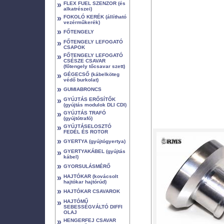
»
FLEX FUEL SZENZOR (és
alkatrészei)
»
FOKOLÓ KERÉK (állítható
vezérműkerék)
»
FŐTENGELY
»
FŐTENGELY LEFOGATÓ
CSAPOK
»
FŐTENGELY LEFOGATÓ
CSÉSZE CSAVAR
(főtengely tőcsavar szett)
»
GÉGECSŐ (kábelköteg
védő burkolat)
»
GUMIABRONCS
»
GYÚJTÁS ERŐSÍTŐK
(gyújtás modulok DLI CDI)
»
GYÚJTÁS TRAFÓ
(gyújtótrafó)
»
GYÚJTÁSELOSZTÓ
FEDÉL ÉS ROTOR
»
GYERTYA (gyújtógyertya)
»
GYERTYAKÁBEL (gyújtás
kábel)
»
GYORSULÁSMÉRŐ
»
HAJTÓKAR (kovácsolt
hajtókar hajtórúd)
»
HAJTÓKAR CSAVAROK
»
HAJTÓMŰ
SEBESSÉGVÁLTÓ DIFFI
OLAJ
»
HENGERFEJ CSAVAR