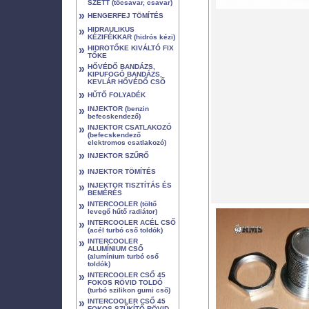
SZETT (tőcsavar, csavar)
»
HENGERFEJ TÖMÍTÉS
»
HIDRAULIKUS
KÉZIFÉKKAR (hidrós kézi)
»
HIDROTŐKE KIVÁLTÓ FIX
TŐKE
»
HŐVÉDŐ BANDÁZS,
KIPUFOGÓ BANDÁZS,
KEVLÁR HŐVÉDŐ CSŐ
»
HŰTŐ FOLYADÉK
»
INJEKTOR (benzin
befecskendező)
»
INJEKTOR CSATLAKOZÓ
(befecskendező
elektromos csatlakozó)
»
INJEKTOR SZŰRŐ
»
INJEKTOR TÖMÍTÉS
»
INJEKTOR TISZTÍTÁS ÉS
BEMÉRÉS
»
INTERCOOLER (töltő
levegő hűtő radiátor)
»
INTERCOOLER ACÉL CSŐ
(acél turbó cső toldók)
»
INTERCOOLER
ALUMÍNIUM CSŐ
(alumínium turbó cső
toldók)
»
INTERCOOLER CSŐ 45
FOKOS RÖVID TOLDÓ
(turbó szilikon gumi cső)
»
INTERCOOLER CSŐ 45
FOKOS SZŰKÍTŐ RÖVID