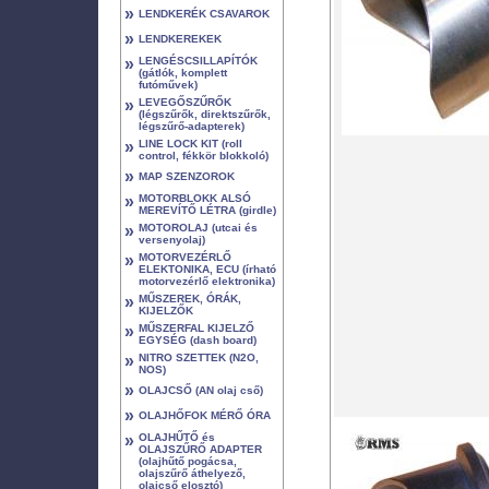
»
LENDKERÉK CSAVAROK
»
LENDKEREKEK
»
LENGÉSCSILLAPÍTÓK
(gátlók, komplett
futóművek)
»
LEVEGŐSZŰRŐK
(légszűrők, direktszűrők,
légszűrő-adapterek)
»
LINE LOCK KIT (roll
control, fékkör blokkoló)
»
MAP SZENZOROK
»
MOTORBLOKK ALSÓ
MEREVÍTŐ LÉTRA (girdle)
»
MOTOROLAJ (utcai és
versenyolaj)
»
MOTORVEZÉRLŐ
ELEKTONIKA, ECU (írható
motorvezérlő elektronika)
»
MŰSZEREK, ÓRÁK,
KIJELZŐK
»
MŰSZERFAL KIJELZŐ
EGYSÉG (dash board)
»
NITRO SZETTEK (N2O,
NOS)
»
OLAJCSŐ (AN olaj cső)
»
OLAJHŐFOK MÉRŐ ÓRA
»
OLAJHŰTŐ és
OLAJSZŰRŐ ADAPTER
(olajhűtő pogácsa,
olajszűrő áthelyező,
olajcső elosztó)