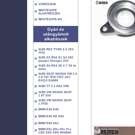
»
VONÓSZEM
»
WASTEGATE
ALKATRÉSZEK
»
WASTEGATE-EK
Gyári és
utángyártott
alkatrészek
»
AUDI RS3 TT-RS 2.5 20V
TFSI
»
AUDI S2 RS2 S1 S4 200
Quattro 5henger 20V
»
AUDI S4 RS4 S6 2.7 V6 bi-
turbo
»
AUDI SEAT SKODA VW 2.0
1.8 TSI TFSI FSIT 16V
EA113 EA888
»
AUDI TT 3.2 R32 VR6
»
AUDI VW SKODA SEAT
1.8T 20V
»
AUDI VW SKODA SEAT
1.9TDI
»
BMW E36 E46
»
BMW E46 M3 S54
»
BMW E60 E61
»
BMW E9x E8x F0x F1x
135i 335i 535i N54B30