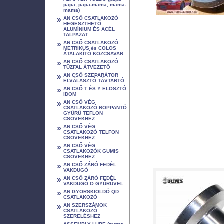
papa, papa-mama, mama-
mama)
»
AN CSŐ CSATLAKOZÓ
HEGESZTHETŐ
ALUMÍNIUM ÉS ACÉL
TALPAZAT
»
AN CSŐ CSATLAKOZÓ
METRIKUS és COLOS
ÁTALAKÍTÓ KÖZCSAVAR
»
AN CSŐ CSATLAKOZÓ
TŰZFAL ÁTVEZETŐ
»
AN CSŐ SZEPARÁTOR
ELVÁLASZTÓ TÁVTARTÓ
»
AN CSŐ T ÉS Y ELOSZTÓ
IDOM
»
AN CSŐ VÉG
CSATLAKOZÓ ROPPANTÓ
GYŰRŰ TEFLON
CSÖVEKHEZ
»
AN CSŐ VÉG
CSATLAKOZÓ TELFON
CSÖVEKHEZ
»
AN CSŐ VÉG
CSATLAKOZÓK GUMIS
CSÖVEKHEZ
»
AN CSŐ ZÁRÓ FEDÉL
VAKDUGÓ
»
AN CSŐ ZÁRÓ FEDÉL
VAKDUGÓ O GYŰRŰVEL
»
AN GYORSKIOLDÓ QD
CSATLAKOZÓ
»
AN SZERSZÁMOK
CSATLAKOZÓ
SZERELÉSHEZ