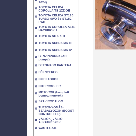
2024)
»
TOYOTA CELICA
COROLLA TS 2ZZ-GE
»
TOYOTA CELICA ST185
TURBO 4WD és ST182
FWD
»
TOYOTA COROLLA AE86
HACHIROKU
»
TOYOTA SOARER
»
TOYOTA SUPRA MK III
»
TOYOTA SUPRA MK IV
»
BENZINPUMPA (AC
pumpa)
»
DETOMASO PANTERA
»
FÉKNYEREG
»
INJEKTOROK
»
INTERCOOLER
»
MOTOROK (komplett
bontott motorok)
»
SZAKIRODALOM
»
TURBONYOMÁS-
SZABÁLYOZÓK (BOOST
CONTROLLER)
»
VÁLTÓK, VÁLTÓ
ALKATRÉSZEK
»
WASTEGATE