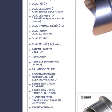
»
OLAJHŰTŐK
»
OLAJLECSAPATÓ,
KARTERGÁZ LECSAPATÓ
»
OLAJLEERESZTŐ
CSAVAR (mágneses karter
csavar)
»
OLAJNYOMÁS MÉRŐ ÓRA
»
OLAJPUMPA
OLAJSZIVATTYÚ
»
OLAJSZŰRŐ
»
OLAJTEKNŐ (olajkarter)
»
PATENT, PATENT
SZETTEK
»
PEDÁLGÉP
»
PERSELY (motorblokk
persely)
»
PILLANGÓSZELEP
»
PROGRAMOZHATÓ
MOTORVEZÉRLŐ
ELEKTRONIKA (ECU)
»
SEBESSÉG VÁLTÓ
ADAPTER
»
SEBESSÉG VÁLTÓ
KAPCSOLÓ KÖRÖM
»
SHORT SHIFTER
(rövidített úton kapcsoló
váltókarok)
»
SPORTKORMÁNY