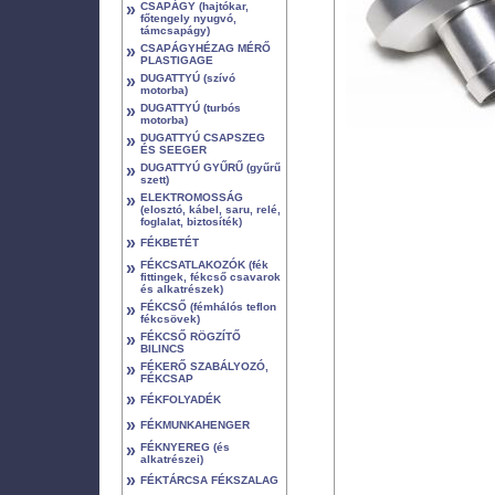
»
CSAPÁGY (hajtókar,
főtengely nyugvó,
támcsapágy)
»
CSAPÁGYHÉZAG MÉRŐ
PLASTIGAGE
»
DUGATTYÚ (szívó
motorba)
»
DUGATTYÚ (turbós
motorba)
»
DUGATTYÚ CSAPSZEG
ÉS SEEGER
»
DUGATTYÚ GYŰRŰ (gyűrű
szett)
»
ELEKTROMOSSÁG
(elosztó, kábel, saru, relé,
foglalat, biztosíték)
»
FÉKBETÉT
»
FÉKCSATLAKOZÓK (fék
fittingek, fékcső csavarok
és alkatrészek)
»
FÉKCSŐ (fémhálós teflon
fékcsövek)
»
FÉKCSŐ RÖGZÍTŐ
BILINCS
»
FÉKERŐ SZABÁLYOZÓ,
FÉKCSAP
»
FÉKFOLYADÉK
»
FÉKMUNKAHENGER
»
FÉKNYEREG (és
alkatrészei)
»
FÉKTÁRCSA FÉKSZALAG