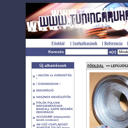
|
|
Főoldal
Szolgáltatások
Referencia
Keresés
a(z)
Új alkatrészek
FŐOLDAL
>> LEFÚJÓSZ
»
! AKCIÓK és KIÁRUSÍTÁS
!
»
! ÚJDONSÁGOK !
»
DEKORÁCIÓ
»
HASZNOS KIEGÉSZÍTŐK
»
PÓLÓK PULCSIK
NAPSZEMŰVEGEK
BASEALL SAPIK BÖGRÉK
DEKORÁCIÓ
»
ACCUSUMP (olajnyomás
tároló rendszer)
»
AN CSŐ CSATLAKOZÓ
ADAPTER TOLDÓ (papa-