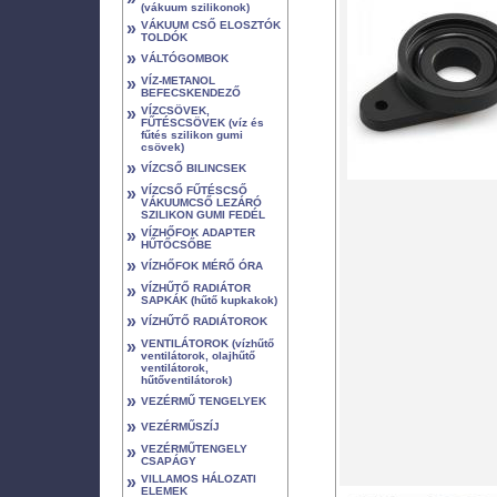
(vákuum szilikonok)
»
VÁKUUM CSŐ ELOSZTÓK
TOLDÓK
»
VÁLTÓGOMBOK
»
VÍZ-METANOL
BEFECSKENDEZŐ
»
VÍZCSÖVEK,
FŰTÉSCSÖVEK (víz és
fűtés szilikon gumi
csövek)
»
VÍZCSŐ BILINCSEK
»
VÍZCSŐ FŰTÉSCSŐ
VÁKUUMCSŐ LEZÁRÓ
SZILIKON GUMI FEDÉL
»
VÍZHŐFOK ADAPTER
HŰTŐCSŐBE
»
VÍZHŐFOK MÉRŐ ÓRA
»
VÍZHŰTŐ RADIÁTOR
SAPKÁK (hűtő kupkakok)
»
VÍZHŰTŐ RADIÁTOROK
»
VENTILÁTOROK (vízhűtő
ventilátorok, olajhűtő
ventilátorok,
hűtőventilátorok)
»
VEZÉRMŰ TENGELYEK
»
VEZÉRMŰSZÍJ
»
VEZÉRMŰTENGELY
CSAPÁGY
»
VILLAMOS HÁLOZATI
ELEMEK