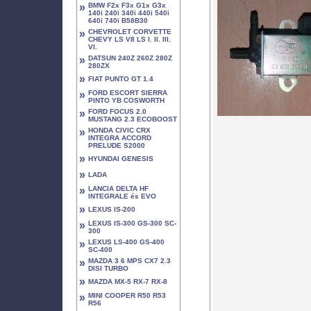
»
BMW F2x F3x G1x G3x
140i 240i 340i 440i 540i
640i 740i B58B30
»
CHEVROLET CORVETTE
CHEVY LS V8 LS I. II. III.
VI.
»
DATSUN 240Z 260Z 280Z
280ZX
»
FIAT PUNTO GT 1.4
»
FORD ESCORT SIERRA
PINTO YB COSWORTH
»
FORD FOCUS 2.0
MUSTANG 2.3 ECOBOOST
»
HONDA CIVIC CRX
INTEGRA ACCORD
PRELUDE S2000
»
HYUNDAI GENESIS
»
LADA
»
LANCIA DELTA HF
INTEGRALE és EVO
»
LEXUS IS-200
»
LEXUS IS-300 GS-300 SC-
300
»
LEXUS LS-400 GS-400
SC-400
»
MAZDA 3 6 MPS CX7 2.3
DISI TURBO
»
MAZDA MX-5 RX-7 RX-8
»
MINI COOPER R50 R53
R56