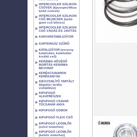
»
INTERCOOLER SZILIKON
CSÖVEK (típusspecifikus
turbó csövek)
»
INTERCOOLER SZILIKON
CSŐ BILINCSEK (turbó
gumi cső bilincs)
»
INTERCOOLER SZILIKON
CSŐ VÁGÁS ÉS JAVÍTÁS
»
KANYARSTABILIZÁTOR
»
KARTERGÁZ SZŰRŐ
»
KATALIZÁTOR (verseny
katalizátor, katalizátor
kiváltó cső)
»
KERÁMIA HŐVÉDŐ
BORÍTÁS KERÁMIA
BEVONAT
»
KERÉKCSAVAROK
KERÉKANYÁK
»
KIEGYENLÍTŐ TARTÁLY
(tágulási tartály
vízhűtőhöz)
»
KIPUFOGÓ
ALKATRÉSZEK
»
KIPUFOGÓ CSAVAR
TŐCSAVAR ANYA
»
KIPUFOGÓ DOBOK
»
KIPUFOGÓ FLEXI CSŐ
»
KIPUFOGÓ LEÖMLŐK
(szívó motorhoz)
»
KIPUFOGÓ LEÖMLŐK
(turbós motorhoz)