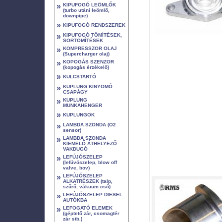
»
KIPUFOGÓ LEÖMLŐK
(turbo utáni leömlő,
downpipe)
»
KIPUFOGÓ RENDSZEREK
»
KIPUFOGÓ TÖMÍTÉSEK,
SORTÖMÍTÉSEK
»
KOMPRESSZOR OLAJ
(Supercharger olaj)
»
KOPOGÁS SZENZOR
(kopogás érzékelő)
»
KULCSTARTÓ
»
KUPLUNG KINYOMÓ
CSAPÁGY
»
KUPLUNG
MUNKAHENGER
»
KUPLUNGOK
»
LAMBDA SZONDA (O2
sensor)
»
LAMBDA SZONDA
KIEMELŐ ÁTHELYEZŐ
VAKDUGÓ
»
LEFÚJÓSZELEP
(lefúvószelep, blow off
valve, bov)
»
LEFÚJÓSZELEP
ALKATRÉSZEK (talp,
szűrő, vákuum cső)
»
LEFÚJÓSZELEP DIESEL
AUTÓKBA
»
LEFOGATÓ ELEMEK
(géptető zár, csomagtér
zár stb.)