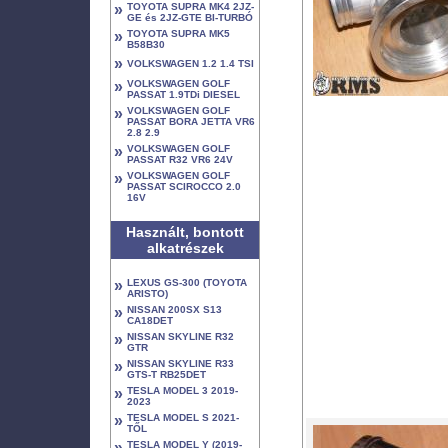
»
TOYOTA SUPRA MK4 2JZ-
GE és 2JZ-GTE BI-TURBÓ
»
TOYOTA SUPRA MK5
B58B30
»
VOLKSWAGEN 1.2 1.4 TSI
»
VOLKSWAGEN GOLF
PASSAT 1.9TDi DIESEL
»
VOLKSWAGEN GOLF
PASSAT BORA JETTA VR6
2.8 2.9
»
VOLKSWAGEN GOLF
PASSAT R32 VR6 24V
»
VOLKSWAGEN GOLF
PASSAT SCIROCCO 2.0
16V
Használt, bontott
alkatrészek
»
LEXUS GS-300 (TOYOTA
ARISTO)
»
NISSAN 200SX S13
CA18DET
»
NISSAN SKYLINE R32
GTR
»
NISSAN SKYLINE R33
GTS-T RB25DET
»
TESLA MODEL 3 2019-
2023
»
TESLA MODEL S 2021-
TŐL
»
TESLA MODEL Y (2019-