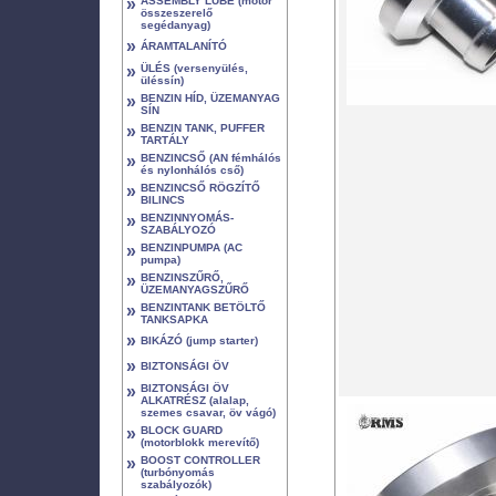
»
ASSEMBLY LUBE (motor
összeszerelő
segédanyag)
»
ÁRAMTALANÍTÓ
»
ÜLÉS (versenyülés,
üléssín)
»
BENZIN HÍD, ÜZEMANYAG
SÍN
»
BENZIN TANK, PUFFER
TARTÁLY
»
BENZINCSŐ (AN fémhálós
és nylonhálós cső)
»
BENZINCSŐ RÖGZÍTŐ
BILINCS
»
BENZINNYOMÁS-
SZABÁLYOZÓ
»
BENZINPUMPA (AC
pumpa)
»
BENZINSZŰRŐ,
ÜZEMANYAGSZŰRŐ
»
BENZINTANK BETÖLTŐ
TANKSAPKA
»
BIKÁZÓ (jump starter)
»
BIZTONSÁGI ÖV
»
BIZTONSÁGI ÖV
ALKATRÉSZ (alalap,
szemes csavar, öv vágó)
»
BLOCK GUARD
(motorblokk merevítő)
»
BOOST CONTROLLER
(turbónyomás
szabályozók)