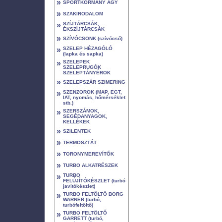
»
SPORTKORMÁNY AGY
»
SZAKIRODALOM
»
SZÍJTÁRCSÁK,
ÉKSZÍJTÁRCSÁK
»
SZÍVÓCSONK (szívócső)
»
SZELEP HÉZAGÓLÓ
(lapka és sapka)
»
SZELEPEK
SZELEPRUGÓK
SZELEPTÁNYÉROK
»
SZELEPSZÁR SZIMERING
»
SZENZOROK (MAP, EGT,
IAT, nyomás, hőmérséklet
stb.)
»
SZERSZÁMOK,
SEGÉDANYAGOK,
KELLÉKEK
»
SZILENTEK
»
TERMOSZTÁT
»
TORONYMEREVÍTŐK
»
TURBO ALKATRÉSZEK
»
TURBO
FELÚJÍTÓKÉSZLET (turbó
javítókészlet)
»
TURBO FELTÖLTŐ BORG
WARNER (turbó,
turbófeltöltő)
»
TURBO FELTÖLTŐ
GARRETT (turbó,