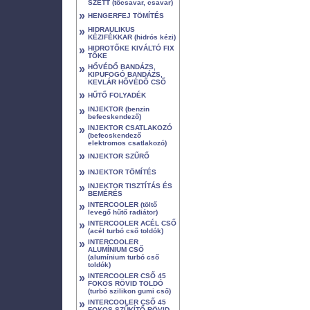
SZETT (tőcsavar, csavar)
»
HENGERFEJ TÖMÍTÉS
»
HIDRAULIKUS
KÉZIFÉKKAR (hidrós kézi)
»
HIDROTŐKE KIVÁLTÓ FIX
TŐKE
»
HŐVÉDŐ BANDÁZS,
KIPUFOGÓ BANDÁZS,
KEVLÁR HŐVÉDŐ CSŐ
»
HŰTŐ FOLYADÉK
»
INJEKTOR (benzin
befecskendező)
»
INJEKTOR CSATLAKOZÓ
(befecskendező
elektromos csatlakozó)
»
INJEKTOR SZŰRŐ
»
INJEKTOR TÖMÍTÉS
»
INJEKTOR TISZTÍTÁS ÉS
BEMÉRÉS
»
INTERCOOLER (töltő
levegő hűtő radiátor)
»
INTERCOOLER ACÉL CSŐ
(acél turbó cső toldók)
»
INTERCOOLER
ALUMÍNIUM CSŐ
(alumínium turbó cső
toldók)
»
INTERCOOLER CSŐ 45
FOKOS RÖVID TOLDÓ
(turbó szilikon gumi cső)
»
INTERCOOLER CSŐ 45
FOKOS SZŰKÍTŐ RÖVID