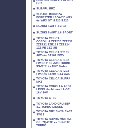
»
F7R
»
SUBARU BRZ
»
SUBARU IMPREZA
FORESTER LEGACY WRX
és WRX STi EJ20 EJ25
»
SUZUKI SWIFT 1.3 GTi
»
SUZUKI SWIFT 1.6 SPORT
»
TOYOTA CELICA
COROLLA ZZT230 ZZT231
ZZE122 ZZE123 ZZE124
1ZZ-FE 2ZZ-GE
»
TOYOTA CELICA ST165
AWD és ST162 FWD
»
TOYOTA CELICA ST182
FWD ST185 AWD TURBO
3S-GTE és MR2 Turbo
»
TOYOTA CELICA ST202
FWD és ST205 GT4 AWD
»
TOYOTA CELICA-SUPRA
MK2
»
TOYOTA COROLLA AE86
LEVIN Hachiroku 4A-GE
16V 20V
»
TOYOTA GT86
»
TOYOTA LAND CRUISER
4.2 TURBO DIESEL
»
TOYOTA MR2 SW20 SW21
SW22
»
TOYOTA SUPRA MK3 7M-
GE, 7M-GTE és 1JZ-GTE
TURBÓ