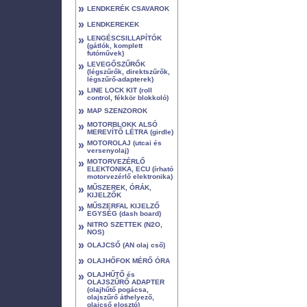
»
LENDKERÉK CSAVAROK
»
LENDKEREKEK
»
LENGÉSCSILLAPÍTÓK
(gátlók, komplett
futóművek)
»
LEVEGŐSZŰRŐK
(légszűrők, direktszűrők,
légszűrő-adapterek)
»
LINE LOCK KIT (roll
control, fékkör blokkoló)
»
MAP SZENZOROK
»
MOTORBLOKK ALSÓ
MEREVÍTŐ LÉTRA (girdle)
»
MOTOROLAJ (utcai és
versenyolaj)
»
MOTORVEZÉRLŐ
ELEKTONIKA, ECU (írható
motorvezérlő elektronika)
»
MŰSZEREK, ÓRÁK,
KIJELZŐK
»
MŰSZERFAL KIJELZŐ
EGYSÉG (dash board)
»
NITRO SZETTEK (N2O,
NOS)
»
OLAJCSŐ (AN olaj cső)
»
OLAJHŐFOK MÉRŐ ÓRA
»
OLAJHŰTŐ és
OLAJSZŰRŐ ADAPTER
(olajhűtő pogácsa,
olajszűrő áthelyező,
olajcső elosztó)