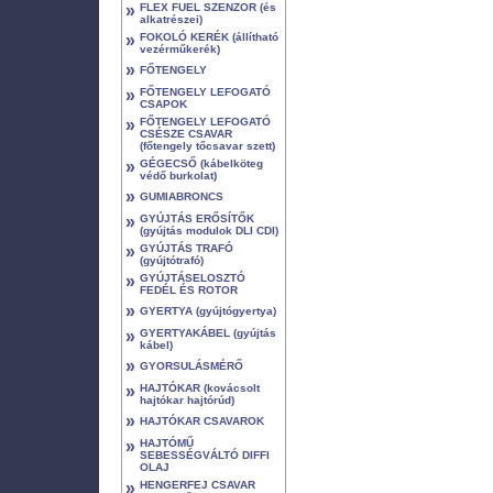
»
FLEX FUEL SZENZOR (és
alkatrészei)
»
FOKOLÓ KERÉK (állítható
vezérműkerék)
»
FŐTENGELY
»
FŐTENGELY LEFOGATÓ
CSAPOK
»
FŐTENGELY LEFOGATÓ
CSÉSZE CSAVAR
(főtengely tőcsavar szett)
»
GÉGECSŐ (kábelköteg
védő burkolat)
»
GUMIABRONCS
»
GYÚJTÁS ERŐSÍTŐK
(gyújtás modulok DLI CDI)
»
GYÚJTÁS TRAFÓ
(gyújtótrafó)
»
GYÚJTÁSELOSZTÓ
FEDÉL ÉS ROTOR
»
GYERTYA (gyújtógyertya)
»
GYERTYAKÁBEL (gyújtás
kábel)
»
GYORSULÁSMÉRŐ
»
HAJTÓKAR (kovácsolt
hajtókar hajtórúd)
»
HAJTÓKAR CSAVAROK
»
HAJTÓMŰ
SEBESSÉGVÁLTÓ DIFFI
OLAJ
»
HENGERFEJ CSAVAR