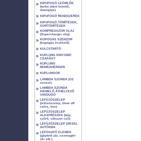
»
KIPUFOGÓ LEÖMLŐK
(turbo utáni leömlő,
downpipe)
»
KIPUFOGÓ RENDSZEREK
»
KIPUFOGÓ TÖMÍTÉSEK,
SORTÖMÍTÉSEK
»
KOMPRESSZOR OLAJ
(Supercharger olaj)
»
KOPOGÁS SZENZOR
(kopogás érzékelő)
»
KULCSTARTÓ
»
KUPLUNG KINYOMÓ
CSAPÁGY
»
KUPLUNG
MUNKAHENGER
»
KUPLUNGOK
»
LAMBDA SZONDA (O2
sensor)
»
LAMBDA SZONDA
KIEMELŐ ÁTHELYEZŐ
VAKDUGÓ
»
LEFÚJÓSZELEP
(lefúvószelep, blow off
valve, bov)
»
LEFÚJÓSZELEP
ALKATRÉSZEK (talp,
szűrő, vákuum cső)
»
LEFÚJÓSZELEP DIESEL
AUTÓKBA
»
LEFOGATÓ ELEMEK
(géptető zár, csomagtér
zár stb.)