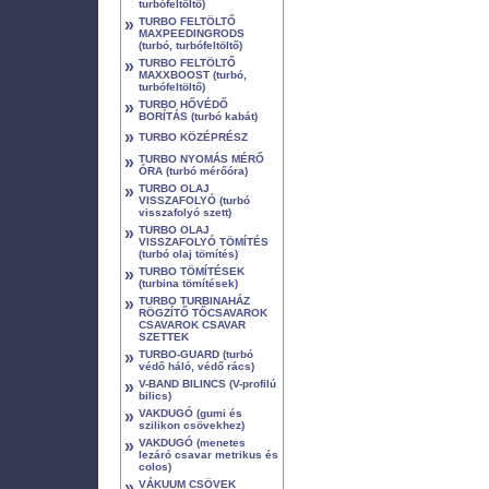
turbófeltöltő)
»
TURBO FELTÖLTŐ
MAXPEEDINGRODS
(turbó, turbófeltöltő)
»
TURBO FELTÖLTŐ
MAXXBOOST (turbó,
turbófeltöltő)
»
TURBO HŐVÉDŐ
BORÍTÁS (turbó kabát)
»
TURBO KÖZÉPRÉSZ
»
TURBO NYOMÁS MÉRŐ
ÓRA (turbó mérőóra)
»
TURBO OLAJ
VISSZAFOLYÓ (turbó
visszafolyó szett)
»
TURBO OLAJ
VISSZAFOLYÓ TÖMÍTÉS
(turbó olaj tömítés)
»
TURBO TÖMÍTÉSEK
(turbina tömítések)
»
TURBO TURBINAHÁZ
RÖGZÍTŐ TŐCSAVAROK
CSAVAROK CSAVAR
SZETTEK
»
TURBO-GUARD (turbó
védő háló, védő rács)
»
V-BAND BILINCS (V-profilú
bilics)
»
VAKDUGÓ (gumi és
szilikon csövekhez)
»
VAKDUGÓ (menetes
lezáró csavar metrikus és
colos)
»
VÁKUUM CSÖVEK