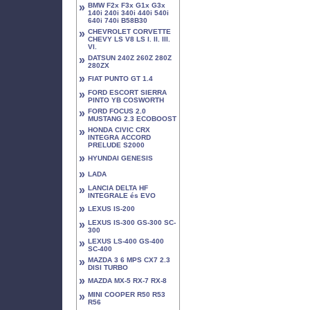
»
BMW F2x F3x G1x G3x
140i 240i 340i 440i 540i
640i 740i B58B30
»
CHEVROLET CORVETTE
CHEVY LS V8 LS I. II. III.
VI.
»
DATSUN 240Z 260Z 280Z
280ZX
»
FIAT PUNTO GT 1.4
»
FORD ESCORT SIERRA
PINTO YB COSWORTH
»
FORD FOCUS 2.0
MUSTANG 2.3 ECOBOOST
»
HONDA CIVIC CRX
INTEGRA ACCORD
PRELUDE S2000
»
HYUNDAI GENESIS
»
LADA
»
LANCIA DELTA HF
INTEGRALE és EVO
»
LEXUS IS-200
»
LEXUS IS-300 GS-300 SC-
300
»
LEXUS LS-400 GS-400
SC-400
»
MAZDA 3 6 MPS CX7 2.3
DISI TURBO
»
MAZDA MX-5 RX-7 RX-8
»
MINI COOPER R50 R53
R56