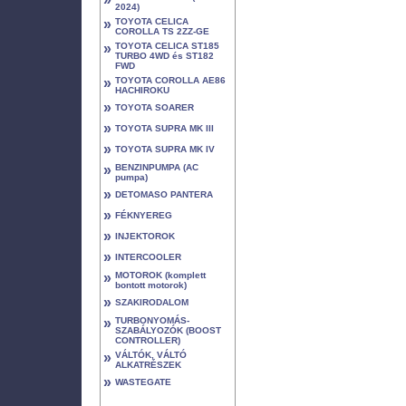
2024)
»
TOYOTA CELICA
COROLLA TS 2ZZ-GE
»
TOYOTA CELICA ST185
TURBO 4WD és ST182
FWD
»
TOYOTA COROLLA AE86
HACHIROKU
»
TOYOTA SOARER
»
TOYOTA SUPRA MK III
»
TOYOTA SUPRA MK IV
»
BENZINPUMPA (AC
pumpa)
»
DETOMASO PANTERA
»
FÉKNYEREG
»
INJEKTOROK
»
INTERCOOLER
»
MOTOROK (komplett
bontott motorok)
»
SZAKIRODALOM
»
TURBONYOMÁS-
SZABÁLYOZÓK (BOOST
CONTROLLER)
»
VÁLTÓK, VÁLTÓ
ALKATRÉSZEK
»
WASTEGATE