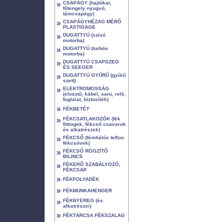
»
CSAPÁGY (hajtókar,
főtengely nyugvó,
támcsapágy)
»
CSAPÁGYHÉZAG MÉRŐ
PLASTIGAGE
»
DUGATTYÚ (szívó
motorba)
»
DUGATTYÚ (turbós
motorba)
»
DUGATTYÚ CSAPSZEG
ÉS SEEGER
»
DUGATTYÚ GYŰRŰ (gyűrű
szett)
»
ELEKTROMOSSÁG
(elosztó, kábel, saru, relé,
foglalat, biztosíték)
»
FÉKBETÉT
»
FÉKCSATLAKOZÓK (fék
fittingek, fékcső csavarok
és alkatrészek)
»
FÉKCSŐ (fémhálós teflon
fékcsövek)
»
FÉKCSŐ RÖGZÍTŐ
BILINCS
»
FÉKERŐ SZABÁLYOZÓ,
FÉKCSAP
»
FÉKFOLYADÉK
»
FÉKMUNKAHENGER
»
FÉKNYEREG (és
alkatrészei)
»
FÉKTÁRCSA FÉKSZALAG