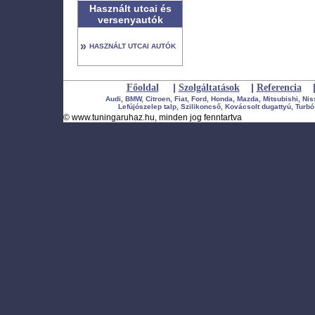
Használt utcai és
versenyautók
»
HASZNÁLT UTCAI AUTÓK
|
|
Főoldal
Szolgáltatások
Referencia
Audi, BMW, Citroen, Fiat, Ford, Honda, Mazda, Mitsubishi, Ni
Lefújószelep talp, Szilikoncső, Kovácsolt dugattyú, Turbó 
©
www.tuningaruhaz.hu
, minden jog fenntartva