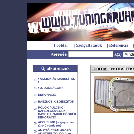
|
|
Főoldal
Szolgáltatások
Referencia
Keresés
a(z)
Új alkatrészek
FŐOLDAL
>> OLAJTEKNŐ
»
! AKCIÓK és KIÁRUSÍTÁS
!
»
! ÚJDONSÁGOK !
»
DEKORÁCIÓ
»
HASZNOS KIEGÉSZÍTŐK
»
PÓLÓK PULCSIK
NAPSZEMŰVEGEK
BASEALL SAPIK BÖGRÉK
DEKORÁCIÓ
»
ACCUSUMP (olajnyomás
tároló rendszer)
»
AN CSŐ CSATLAKOZÓ
ADAPTER TOLDÓ (papa-