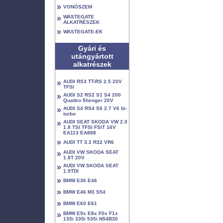
»
VONÓSZEM
»
WASTEGATE
ALKATRÉSZEK
»
WASTEGATE-EK
Gyári és
utángyártott
alkatrészek
»
AUDI RS3 TT-RS 2.5 20V
TFSI
»
AUDI S2 RS2 S1 S4 200
Quattro 5henger 20V
»
AUDI S4 RS4 S6 2.7 V6 bi-
turbo
»
AUDI SEAT SKODA VW 2.0
1.8 TSI TFSI FSIT 16V
EA113 EA888
»
AUDI TT 3.2 R32 VR6
»
AUDI VW SKODA SEAT
1.8T 20V
»
AUDI VW SKODA SEAT
1.9TDI
»
BMW E36 E46
»
BMW E46 M3 S54
»
BMW E60 E61
»
BMW E9x E8x F0x F1x
135i 335i 535i N54B30