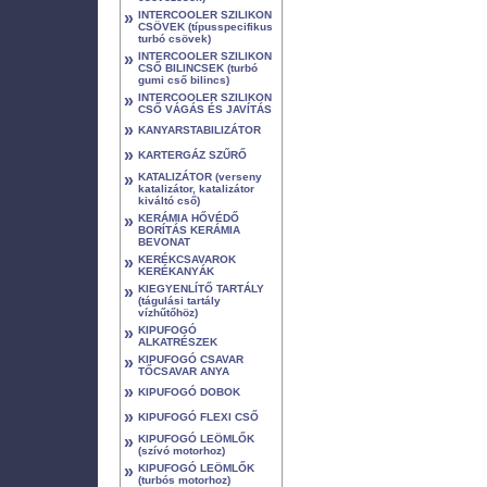
»
INTERCOOLER SZILIKON
CSÖVEK (típusspecifikus
turbó csövek)
»
INTERCOOLER SZILIKON
CSŐ BILINCSEK (turbó
gumi cső bilincs)
»
INTERCOOLER SZILIKON
CSŐ VÁGÁS ÉS JAVÍTÁS
»
KANYARSTABILIZÁTOR
»
KARTERGÁZ SZŰRŐ
»
KATALIZÁTOR (verseny
katalizátor, katalizátor
kiváltó cső)
»
KERÁMIA HŐVÉDŐ
BORÍTÁS KERÁMIA
BEVONAT
»
KERÉKCSAVAROK
KERÉKANYÁK
»
KIEGYENLÍTŐ TARTÁLY
(tágulási tartály
vízhűtőhöz)
»
KIPUFOGÓ
ALKATRÉSZEK
»
KIPUFOGÓ CSAVAR
TŐCSAVAR ANYA
»
KIPUFOGÓ DOBOK
»
KIPUFOGÓ FLEXI CSŐ
»
KIPUFOGÓ LEÖMLŐK
(szívó motorhoz)
»
KIPUFOGÓ LEÖMLŐK
(turbós motorhoz)