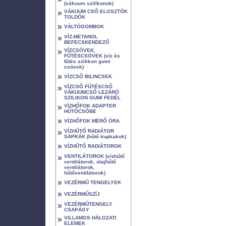
(vákuum szilikonok)
»
VÁKUUM CSŐ ELOSZTÓK
TOLDÓK
»
VÁLTÓGOMBOK
»
VÍZ-METANOL
BEFECSKENDEZŐ
»
VÍZCSÖVEK,
FŰTÉSCSÖVEK (víz és
fűtés szilikon gumi
csövek)
»
VÍZCSŐ BILINCSEK
»
VÍZCSŐ FŰTÉSCSŐ
VÁKUUMCSŐ LEZÁRÓ
SZILIKON GUMI FEDÉL
»
VÍZHŐFOK ADAPTER
HŰTŐCSŐBE
»
VÍZHŐFOK MÉRŐ ÓRA
»
VÍZHŰTŐ RADIÁTOR
SAPKÁK (hűtő kupkakok)
»
VÍZHŰTŐ RADIÁTOROK
»
VENTILÁTOROK (vízhűtő
ventilátorok, olajhűtő
ventilátorok,
hűtőventilátorok)
»
VEZÉRMŰ TENGELYEK
»
VEZÉRMŰSZÍJ
»
VEZÉRMŰTENGELY
CSAPÁGY
»
VILLAMOS HÁLOZATI
ELEMEK