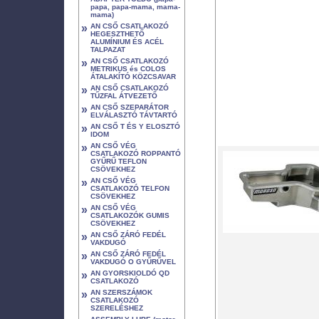
papa, papa-mama, mama-
mama)
»
AN CSŐ CSATLAKOZÓ
HEGESZTHETŐ
ALUMÍNIUM ÉS ACÉL
TALPAZAT
»
AN CSŐ CSATLAKOZÓ
METRIKUS és COLOS
ÁTALAKÍTÓ KÖZCSAVAR
»
AN CSŐ CSATLAKOZÓ
TŰZFAL ÁTVEZETŐ
»
AN CSŐ SZEPARÁTOR
ELVÁLASZTÓ TÁVTARTÓ
»
AN CSŐ T ÉS Y ELOSZTÓ
IDOM
»
AN CSŐ VÉG
CSATLAKOZÓ ROPPANTÓ
GYŰRŰ TEFLON
CSÖVEKHEZ
»
AN CSŐ VÉG
CSATLAKOZÓ TELFON
CSÖVEKHEZ
»
AN CSŐ VÉG
CSATLAKOZÓK GUMIS
CSÖVEKHEZ
»
AN CSŐ ZÁRÓ FEDÉL
VAKDUGÓ
»
AN CSŐ ZÁRÓ FEDÉL
VAKDUGÓ O GYŰRŰVEL
»
AN GYORSKIOLDÓ QD
CSATLAKOZÓ
»
AN SZERSZÁMOK
CSATLAKOZÓ
SZERELÉSHEZ