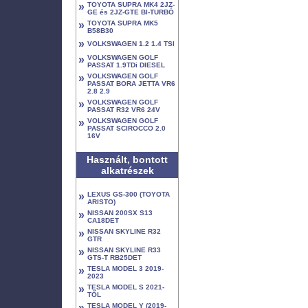
»
TOYOTA SUPRA MK4 2JZ-
GE és 2JZ-GTE BI-TURBÓ
»
TOYOTA SUPRA MK5
B58B30
»
VOLKSWAGEN 1.2 1.4 TSI
»
VOLKSWAGEN GOLF
PASSAT 1.9TDi DIESEL
»
VOLKSWAGEN GOLF
PASSAT BORA JETTA VR6
2.8 2.9
»
VOLKSWAGEN GOLF
PASSAT R32 VR6 24V
»
VOLKSWAGEN GOLF
PASSAT SCIROCCO 2.0
16V
Használt, bontott
alkatrészek
»
LEXUS GS-300 (TOYOTA
ARISTO)
»
NISSAN 200SX S13
CA18DET
»
NISSAN SKYLINE R32
GTR
»
NISSAN SKYLINE R33
GTS-T RB25DET
»
TESLA MODEL 3 2019-
2023
»
TESLA MODEL S 2021-
TŐL
»
TESLA MODEL Y (2019-