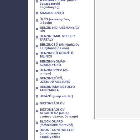
»
ASSEMBLY LUBE (motor
összeszerelő
segédanyag)
»
ÁRAMTALANÍTÓ
»
ÜLÉS (versenyülés,
üléssín)
»
BENZIN HÍD, ÜZEMANYAG
SÍN
»
BENZIN TANK, PUFFER
TARTÁLY
»
BENZINCSŐ (AN fémhálós
és nylonhálós cső)
»
BENZINCSŐ RÖGZÍTŐ
BILINCS
»
BENZINNYOMÁS-
SZABÁLYOZÓ
»
BENZINPUMPA (AC
pumpa)
»
BENZINSZŰRŐ,
ÜZEMANYAGSZŰRŐ
»
BENZINTANK BETÖLTŐ
TANKSAPKA
»
BIKÁZÓ (jump starter)
»
BIZTONSÁGI ÖV
»
BIZTONSÁGI ÖV
ALKATRÉSZ (alalap,
szemes csavar, öv vágó)
»
BLOCK GUARD
(motorblokk merevítő)
»
BOOST CONTROLLER
(turbónyomás
szabályozók)