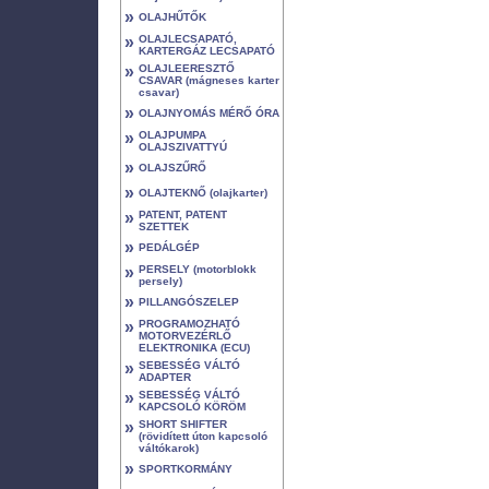
»
OLAJHŰTŐK
»
OLAJLECSAPATÓ,
KARTERGÁZ LECSAPATÓ
»
OLAJLEERESZTŐ
CSAVAR (mágneses karter
csavar)
»
OLAJNYOMÁS MÉRŐ ÓRA
»
OLAJPUMPA
OLAJSZIVATTYÚ
»
OLAJSZŰRŐ
»
OLAJTEKNŐ (olajkarter)
»
PATENT, PATENT
SZETTEK
»
PEDÁLGÉP
»
PERSELY (motorblokk
persely)
»
PILLANGÓSZELEP
»
PROGRAMOZHATÓ
MOTORVEZÉRLŐ
ELEKTRONIKA (ECU)
»
SEBESSÉG VÁLTÓ
ADAPTER
»
SEBESSÉG VÁLTÓ
KAPCSOLÓ KÖRÖM
»
SHORT SHIFTER
(rövidített úton kapcsoló
váltókarok)
»
SPORTKORMÁNY