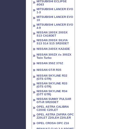
»
MITSUBISHI ECLIPSE
4G63
»
MITSUBISHI LANCER EVO
1-3
»
MITSUBISHI LANCER EVO
10
»
MITSUBISHI LANCER EVO
4-9
»
NISSAN 180SX 200SX
S13 CA18DET
»
NISSAN 200SX SILVIA
S13 S14 S15 SR20DET
»
NISSAN 240SX KA24DE
»
NISSAN 300ZX és 300ZX
Twin Turbo
»
NISSAN 350Z 370Z
»
NISSAN GT-R R35
»
NISSAN SKYLINE R32
(GTS GTR)
»
NISSAN SKYLINE R33
(GTS GTR)
»
NISSAN SKYLINE R34
(GTT GTR)
»
NISSAN SUNNY PULSAR
GTI-R SR20DET
»
OPEL ASTRA CALIBRA
C20XE C20LET
»
OPEL ASTRA ZAFIRA OPC
Z20LET Z20LEH Z20LER
»
OPEL CROSA OPC Z16
RENAULT CLIO 2.0 SPORT