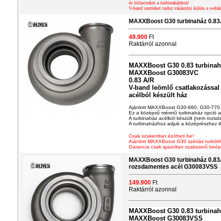
és bilincseket a turbinaházhoz!
V-band szetteket tudsz vásárolni külön a webá
MAXXBoost G30 turbinaház 0.8
49.900
Ft
Raktárról azonnal
MAXXBoost G30 0.83 turbina
MAXXBoost G30083VC
0.83 A/R
V-band leömlő csatlakozással
acélból készült ház
Ajánlott MAXXBoost G30-660, G30-770 
Ez a középső méretű turbinaház opció a
A turbinaház acélból készült (nem rozs
A turbinaházhoz adjuk a középrészhez ill
Csak szakember építheti be!
Ajánlott MAXXBoost G30 szériás turbók
Garancia csak igazoltan szakszerű beép
MAXXBoost G30 turbinaház 0.83
rozsdamentes acél G30083VSS
149.900
Ft
Raktárról azonnal
MAXXBoost G30 0.83 turbina
MAXXBoost G30083VSS