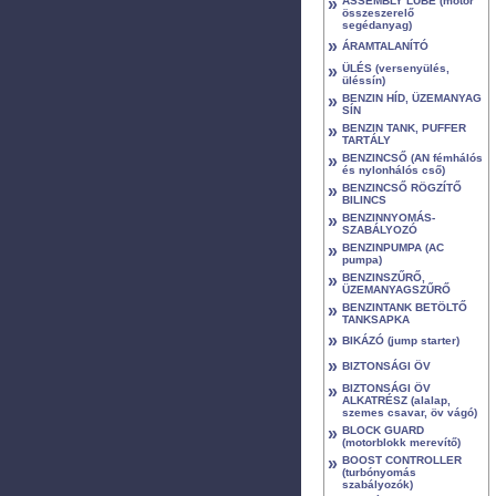
»
ASSEMBLY LUBE (motor
összeszerelő
segédanyag)
»
ÁRAMTALANÍTÓ
»
ÜLÉS (versenyülés,
üléssín)
»
BENZIN HÍD, ÜZEMANYAG
SÍN
»
BENZIN TANK, PUFFER
TARTÁLY
»
BENZINCSŐ (AN fémhálós
és nylonhálós cső)
»
BENZINCSŐ RÖGZÍTŐ
BILINCS
»
BENZINNYOMÁS-
SZABÁLYOZÓ
»
BENZINPUMPA (AC
pumpa)
»
BENZINSZŰRŐ,
ÜZEMANYAGSZŰRŐ
»
BENZINTANK BETÖLTŐ
TANKSAPKA
»
BIKÁZÓ (jump starter)
»
BIZTONSÁGI ÖV
»
BIZTONSÁGI ÖV
ALKATRÉSZ (alalap,
szemes csavar, öv vágó)
»
BLOCK GUARD
(motorblokk merevítő)
»
BOOST CONTROLLER
(turbónyomás
szabályozók)