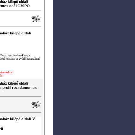
áz kilépő oldali
mentes acél G30PO
ház kilépő oldali
Boost turbinaházakhoz a
ilépő oldalra. A gyűrű használható
aházakhoz!
én!
áz kilépő oldali
és profil rozsdamentes
ház kilépő oldali V-
rű