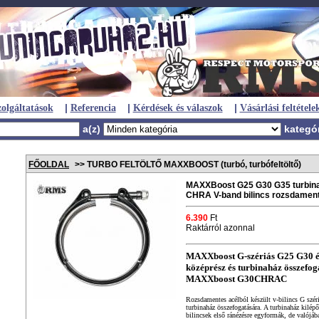
|
|
|
olgáltatások
Referencia
Kérdések és válaszok
Vásárlási feltétele
a(z)
kategó
FŐOLDAL
>> TURBO FELTÖLTŐ MAXXBOOST (turbó, turbófeltöltő)
MAXXBoost G25 G30 G35 turbina
CHRA V-band bilincs rozsdame
6.390
Ft
Raktárról azonnal
MAXXboost G-szériás G25 G30 é
középrész és turbinaház összefoga
MAXXboost G30CHRAC
Rozsdamentes acélból készült v-bilincs G szé
turbinaház összefogatására. A turbinaház kilépő
bilincsek első ránézésre egyformák, de valójáb