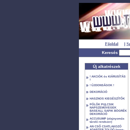
|
Főoldal
Sz
Keresés
Új alkatrészek
»
! AKCIÓK és KIÁRUSÍTÁS
!
»
! ÚJDONSÁGOK !
»
DEKORÁCIÓ
»
HASZNOS KIEGÉSZÍTŐK
»
PÓLÓK PULCSIK
NAPSZEMŰVEGEK
BASEALL SAPIK BÖGRÉK
DEKORÁCIÓ
»
ACCUSUMP (olajnyomás
tároló rendszer)
»
AN CSŐ CSATLAKOZÓ
ADAPTER TOLDÓ (papa-