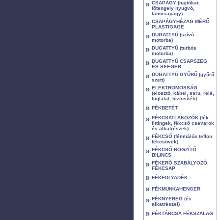
»
CSAPÁGY (hajtókar,
főtengely nyugvó,
támcsapágy)
»
CSAPÁGYHÉZAG MÉRŐ
PLASTIGAGE
»
DUGATTYÚ (szívó
motorba)
»
DUGATTYÚ (turbós
motorba)
»
DUGATTYÚ CSAPSZEG
ÉS SEEGER
»
DUGATTYÚ GYŰRŰ (gyűrű
szett)
»
ELEKTROMOSSÁG
(elosztó, kábel, saru, relé,
foglalat, biztosíték)
»
FÉKBETÉT
»
FÉKCSATLAKOZÓK (fék
fittingek, fékcső csavarok
és alkatrészek)
»
FÉKCSŐ (fémhálós teflon
fékcsövek)
»
FÉKCSŐ RÖGZÍTŐ
BILINCS
»
FÉKERŐ SZABÁLYOZÓ,
FÉKCSAP
»
FÉKFOLYADÉK
»
FÉKMUNKAHENGER
»
FÉKNYEREG (és
alkatrészei)
»
FÉKTÁRCSA FÉKSZALAG