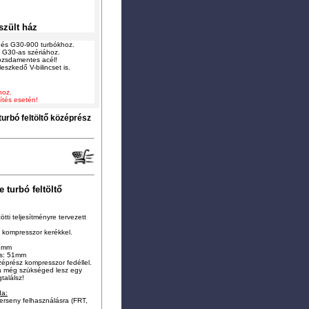
szült ház
és G30-900 turbókhoz.
 G30-as szériához.
rozsdamentes acél!
eszkedő V-bilincset is.
hoz.
ítés esetén!
rbó feltöltő középrész
turbó feltöltő
ötti teljesítményre tervezett
 kompresszor kerékkel.
76mm
ás: 51mm
éprész kompresszor fedéllel.
a még szükséged lesz egy
találsz!
da:
verseny felhasználásra (FRT,