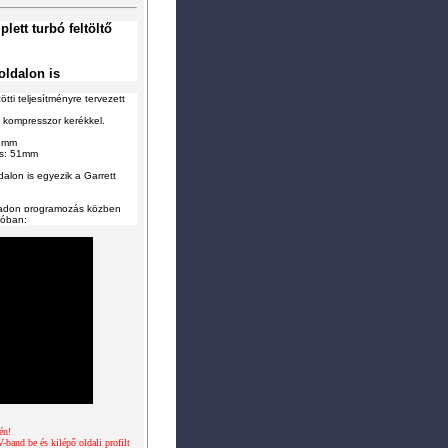
tt turbó feltöltő
oldalon is
ötti teljesítményre tervezett
 kompresszor kerékkel.
76mm
ás: 51mm
alon is egyezik a Garrett
őpadon programozás közben
eóban:
én!
band be és kilépő oldali profilt