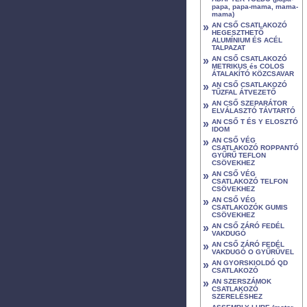
papa, papa-mama, mama-
mama)
»
AN CSŐ CSATLAKOZÓ
HEGESZTHETŐ
ALUMÍNIUM ÉS ACÉL
TALPAZAT
»
AN CSŐ CSATLAKOZÓ
METRIKUS és COLOS
ÁTALAKÍTÓ KÖZCSAVAR
»
AN CSŐ CSATLAKOZÓ
TŰZFAL ÁTVEZETŐ
»
AN CSŐ SZEPARÁTOR
ELVÁLASZTÓ TÁVTARTÓ
»
AN CSŐ T ÉS Y ELOSZTÓ
IDOM
»
AN CSŐ VÉG
CSATLAKOZÓ ROPPANTÓ
GYŰRŰ TEFLON
CSÖVEKHEZ
»
AN CSŐ VÉG
CSATLAKOZÓ TELFON
CSÖVEKHEZ
»
AN CSŐ VÉG
CSATLAKOZÓK GUMIS
CSÖVEKHEZ
»
AN CSŐ ZÁRÓ FEDÉL
VAKDUGÓ
»
AN CSŐ ZÁRÓ FEDÉL
VAKDUGÓ O GYŰRŰVEL
»
AN GYORSKIOLDÓ QD
CSATLAKOZÓ
»
AN SZERSZÁMOK
CSATLAKOZÓ
SZERELÉSHEZ