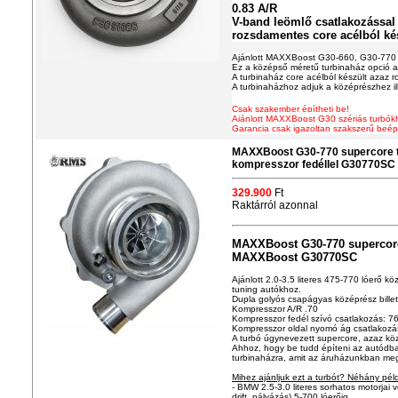
0.83 A/R
V-band leömlő csatlakozással
rozsdamentes core acélból ké
Ajánlott MAXXBoost G30-660, G30-770 
Ez a középső méretű turbinaház opció a
A turbinaház core acélból készült azaz 
A turbinaházhoz adjuk a középrészhez ill
Csak szakember építheti be!
Ajánlott MAXXBoost G30 szériás turbók
Garancia csak igazoltan szakszerű beép
MAXXBoost G30-770 supercore tu
kompresszor fedéllel G30770SC
329.900
Ft
Raktárról azonnal
MAXXBoost G30-770 supercore 
MAXXBoost G30770SC
Ajánlott 2.0-3.5 literes 475-770 lóerő köz
tuning autókhoz.
Dupla golyós csapágyas középrész billet
Kompresszor A/R .70
Kompresszor fedél szívó csatlakozás: 
Kompresszor oldal nyomó ág csatlakoz
A turbó úgynevezett supercore, azaz köz
Ahhoz, hogy be tudd építeni az autódb
turbinaházra, amit az áruházunkban meg
Mihez ajánljuk ezt a turbót? Néhány pél
- BMW 2.5-3.0 literes sorhatos motorjai 
drift, pályázás) 5-700 lóerőig