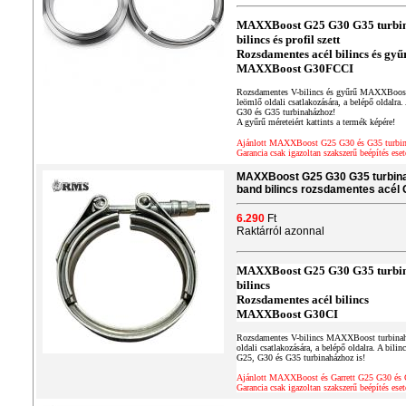
MAXXBoost G25 G30 G35 turbina
bilincs és profil szett
Rozsdamentes acél bilincs és gyű
MAXXBoost G30FCCI
Rozsdamentes V-bilincs és gyűrű MAXXBoost 
leömlő oldali csatlakozására, a belépő oldalra
G30 és G35 turbinaházhoz!
A gyűrű méreteiért kattints a termék képére!
Ajánlott MAXXBoost G25 G30 és G35 turbin
Garancia csak igazoltan szakszerű beépítés eset
MAXXBoost G25 G30 G35 turbinah
band bilincs rozsdamentes acél
6.290
Ft
Raktárról azonnal
MAXXBoost G25 G30 G35 turbina
bilincs
Rozsdamentes acél bilincs
MAXXBoost G30CI
Rozsdamentes V-bilincs MAXXBoost turbinahá
oldali csatlakozására, a belépő oldalra. A bili
G25, G30 és G35 turbinaházhoz is!
Ajánlott MAXXBoost és Garrett G25 G30 és 
Garancia csak igazoltan szakszerű beépítés eset