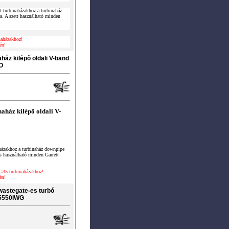
turbinaházakhoz a turbinaház
ra. A szett használható minden
aházakhoz!
én!
áz kilépő oldali V-band
O
ház kilépő oldali V-
ázakhoz a turbinaház downpipe
ncs használható minden Garrett
G35 turbinaházakhoz!
én!
astegate-es turbó
25550IWG