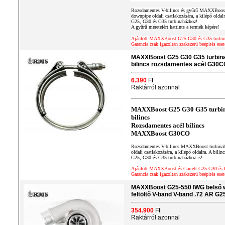
Rozsdamentes V-bilincs és gyűrű MAXXBoost 
downpipe oldali csatlakozására, a kilépő oldal
G25, G30 és G35 turbinaházhoz!
A gyűrű méreteiért kattints a termék képére!
Ajánlott MAXXBoost G25 G30 és G35 turbin
Garancia csak igazoltan szakszerű beépítés eset
MAXXBoost G25 G30 G35 turbinah
bilincs rozsdamentes acél G30C
6.390
Ft
Raktárról azonnal
MAXXBoost G25 G30 G35 turbina
bilincs
Rozsdamentes acél bilincs
MAXXBoost G30CO
Rozsdamentes V-bilincs MAXXBoost turbinah
oldali csatlakozására, a kilépő oldalra. A bili
G25, G30 és G35 turbinaházhoz is!
Ajánlott MAXXBoost és Garrett G25 G30 és 
Garancia csak igazoltan szakszerű beépítés eset
MAXXBoost G25-550 IWG belső w
feltöltő V-band V-band .72 AR G
354.900
Ft
Raktárról azonnal