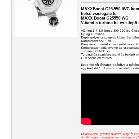
MAXXBoost G25-550 IWG komple
belső wastegate-tel
MAXX Boost G25550IWG
V-band a turbina be és kilépő 
Ajánlott 1.4-3.0 literes 300-550 lóerő köz
tuning autókhoz.
Dupla golyós csapágyas középrész billet
Kompresszor A/R .70
Kompresszor fedél szívó csatlakozás: 
Kompresszor oldal nyomó ág csatlakoz
Turbina ház A/R: .72
Turbinaház csatlakozása ki és belépő old
G25 széria méreteivel.
Ezt a felöltőt láthatod beépítve a mér
egy Audi A4 1.8T motoron az alábbi vid
Garancia csak igazoltan szakszerű beépítés eset
A turbó a gyári csomagban nem tartalmazza a V-