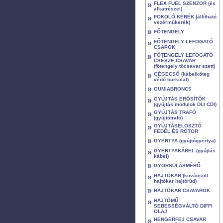
»
FLEX FUEL SZENZOR (és
alkatrészei)
»
FOKOLÓ KERÉK (állítható
vezérműkerék)
»
FŐTENGELY
»
FŐTENGELY LEFOGATÓ
CSAPOK
»
FŐTENGELY LEFOGATÓ
CSÉSZE CSAVAR
(főtengely tőcsavar szett)
»
GÉGECSŐ (kábelköteg
védő burkolat)
»
GUMIABRONCS
»
GYÚJTÁS ERŐSÍTŐK
(gyújtás modulok DLI CDI)
»
GYÚJTÁS TRAFÓ
(gyújtótrafó)
»
GYÚJTÁSELOSZTÓ
FEDÉL ÉS ROTOR
»
GYERTYA (gyújtógyertya)
»
GYERTYAKÁBEL (gyújtás
kábel)
»
GYORSULÁSMÉRŐ
»
HAJTÓKAR (kovácsolt
hajtókar hajtórúd)
»
HAJTÓKAR CSAVAROK
»
HAJTÓMŰ
SEBESSÉGVÁLTÓ DIFFI
OLAJ
»
HENGERFEJ CSAVAR