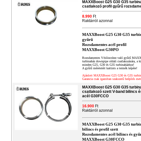
MAXXBoost G25 G30 G35 turbinah
csatlakozó profil gyűrű rozsda
8.990
Ft
Raktárról azonnal
MAXXBoost G25 G30 G35 turbina
gyűrű
Rozsdamentes acél profil
MAXXBoost G30PO
Rozsdamentes V-bilincshez való gyűrű MAXX
turbinaház downpipe oldali csatlakozására, a k
minden G25, G30 és G35 turbinaházhoz!
A gyűrű méreteiért kattints a termék képére!
Ajánlott MAXXBoost G25 G30 és G35 turbin
Garancia csak igazoltan szakszerű beépítés eset
MAXXBoost G25 G30 G35 turbinah
csatlakozó szett V-band bilincs 
acél G30FCCO
16.900
Ft
Raktárról azonnal
MAXXBoost G25 G30 G35 turbina
bilincs és profil szett
Rozsdamentes acél bilincs és gyű
MAXXBoost G30FCCO