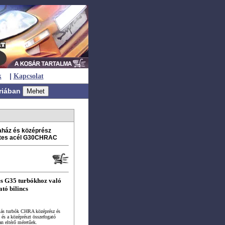
|
k
Kapcsolat
riában
ház és középrész
ntes acél G30CHRAC
s G35 turbókhoz való
tó bilincs
riás turbók CHRA középrész és
 és a középrészt összefogató
an eltérő méretűek.