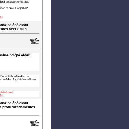
ázzal összeszorító bilincs.
őhöz és azok klónjaihoz!
én!
áz belépő oldali
entes acél G30PI
ház belépő oldali
Boost turbinaházakhoz a
épő oldalra. A gyűrű használható
aházakhoz!
én!
áz belépő oldali
és profil rozsdamentes