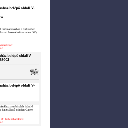
ház belépő oldali V-
rű
turbinaházakhoz a turbinaház
. A szett használható minden G25,
aházakhoz!
én!
áz belépő oldali V-
 G30CI
ház belépő oldali V-
zakhoz a turbinaház leömlő
ncs használható minden Garrett
G35 turbinaházakhoz!
én!