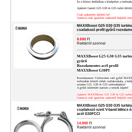
Ez a bilincs dedikáltan a középrészt a turbinah
Ajánlott Garrett G25 G30 és G35 turbó feltölt
Csak szakember építheti be!
Garancia csak igazoltan szakszerű beépítés eset
MAXXBoost G25 G30 G35 turbinah
csatlakozó profil gyűrű rozsdam
8.690
Ft
Raktárról azonnal
MAXXBoost G25 G30 G35 turbina
gyűrű
Rozsdamentes acél profil
MAXXBoost G30PI
Rozsdamentes V-bilincshez való gyűrű MAXX
turbinaház leömlő oldali csatlakozására, a bel
minden G25, G30 és G35 turbinaházhoz!
A gyűrű méreteiért kattints a termék képére!
Ajánlott MAXXBoost G25 G30 és G35 turbin
Garancia csak igazoltan szakszerű beépítés eset
MAXXBoost G25 G30 G35 turbinah
csatlakozó szett V-band bilincs 
acél G30FCCI
14.990
Ft
Raktárról azonnal