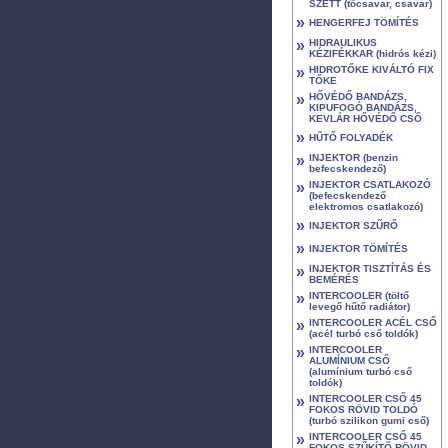
SZETT (tőcsavar, csavar)
»
HENGERFEJ TÖMÍTÉS
»
HIDRAULIKUS
KÉZIFÉKKAR (hidrós kézi)
»
HIDROTŐKE KIVÁLTÓ FIX
TŐKE
»
HŐVÉDŐ BANDÁZS,
KIPUFOGÓ BANDÁZS,
KEVLÁR HŐVÉDŐ CSŐ
»
HŰTŐ FOLYADÉK
»
INJEKTOR (benzin
befecskendező)
»
INJEKTOR CSATLAKOZÓ
(befecskendező
elektromos csatlakozó)
»
INJEKTOR SZŰRŐ
»
INJEKTOR TÖMÍTÉS
»
INJEKTOR TISZTÍTÁS ÉS
BEMÉRÉS
»
INTERCOOLER (töltő
levegő hűtő radiátor)
»
INTERCOOLER ACÉL CSŐ
(acél turbó cső toldók)
»
INTERCOOLER
ALUMÍNIUM CSŐ
(alumínium turbó cső
toldók)
»
INTERCOOLER CSŐ 45
FOKOS RÖVID TOLDÓ
(turbó szilikon gumi cső)
»
INTERCOOLER CSŐ 45
FOKOS SZŰKÍTŐ RÖVID