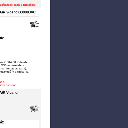
ruházunkból ehhez a feltöltőhöz!
3A/R V-band G30083VC
ház
és G30-900 turbókhoz.
 G30-as szériához.
damentes az anyaga).
eszkedő V-bilincset is.
hoz.
ítés esetén!
A/R V-band
ház