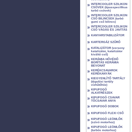
»
INTERCOOLER SZILIKON
CSÖVEK (típusspecifikus
turbó csövek)
»
INTERCOOLER SZILIKON
CSŐ BILINCSEK (turbó
gumi cső bilincs)
»
INTERCOOLER SZILIKON
CSŐ VÁGÁS ÉS JAVÍTÁS
»
KANYARSTABILIZÁTOR
»
KARTERGÁZ SZŰRŐ
»
KATALIZÁTOR (verseny
katalizátor, katalizátor
kiváltó cső)
»
KERÁMIA HŐVÉDŐ
BORÍTÁS KERÁMIA
BEVONAT
»
KERÉKCSAVAROK
KERÉKANYÁK
»
KIEGYENLÍTŐ TARTÁLY
(tágulási tartály
vízhűtőhöz)
»
KIPUFOGÓ
ALKATRÉSZEK
»
KIPUFOGÓ CSAVAR
TŐCSAVAR ANYA
»
KIPUFOGÓ DOBOK
»
KIPUFOGÓ FLEXI CSŐ
»
KIPUFOGÓ LEÖMLŐK
(szívó motorhoz)
»
KIPUFOGÓ LEÖMLŐK
(turbós motorhoz)