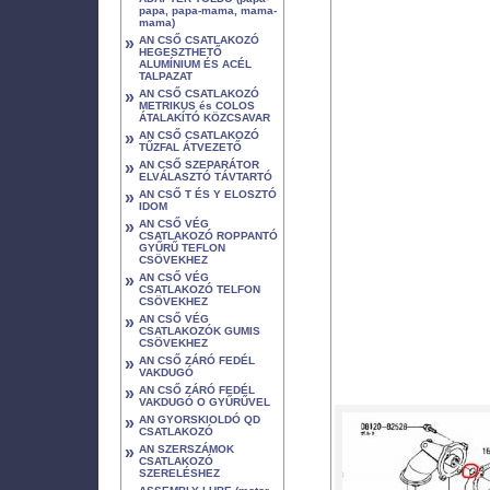
papa, papa-mama, mama-
mama)
»
AN CSŐ CSATLAKOZÓ
HEGESZTHETŐ
ALUMÍNIUM ÉS ACÉL
TALPAZAT
»
AN CSŐ CSATLAKOZÓ
METRIKUS és COLOS
ÁTALAKÍTÓ KÖZCSAVAR
»
AN CSŐ CSATLAKOZÓ
TŰZFAL ÁTVEZETŐ
»
AN CSŐ SZEPARÁTOR
ELVÁLASZTÓ TÁVTARTÓ
»
AN CSŐ T ÉS Y ELOSZTÓ
IDOM
»
AN CSŐ VÉG
CSATLAKOZÓ ROPPANTÓ
GYŰRŰ TEFLON
CSÖVEKHEZ
»
AN CSŐ VÉG
CSATLAKOZÓ TELFON
CSÖVEKHEZ
»
AN CSŐ VÉG
CSATLAKOZÓK GUMIS
CSÖVEKHEZ
»
AN CSŐ ZÁRÓ FEDÉL
VAKDUGÓ
»
AN CSŐ ZÁRÓ FEDÉL
VAKDUGÓ O GYŰRŰVEL
»
AN GYORSKIOLDÓ QD
CSATLAKOZÓ
»
AN SZERSZÁMOK
CSATLAKOZÓ
SZERELÉSHEZ