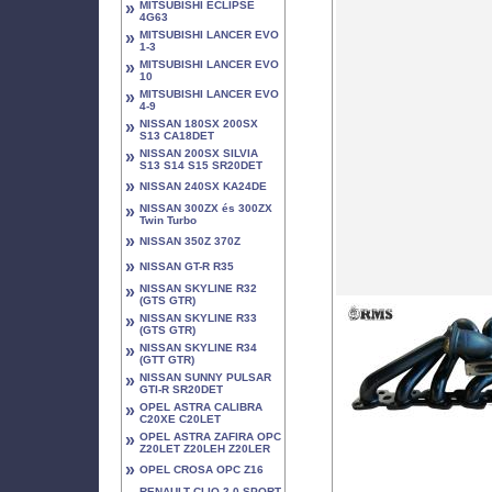
»
MITSUBISHI ECLIPSE
4G63
»
MITSUBISHI LANCER EVO
1-3
»
MITSUBISHI LANCER EVO
10
»
MITSUBISHI LANCER EVO
4-9
»
NISSAN 180SX 200SX
S13 CA18DET
»
NISSAN 200SX SILVIA
S13 S14 S15 SR20DET
»
NISSAN 240SX KA24DE
»
NISSAN 300ZX és 300ZX
Twin Turbo
»
NISSAN 350Z 370Z
»
NISSAN GT-R R35
»
NISSAN SKYLINE R32
(GTS GTR)
»
NISSAN SKYLINE R33
(GTS GTR)
»
NISSAN SKYLINE R34
(GTT GTR)
»
NISSAN SUNNY PULSAR
GTI-R SR20DET
»
OPEL ASTRA CALIBRA
C20XE C20LET
»
OPEL ASTRA ZAFIRA OPC
Z20LET Z20LEH Z20LER
»
OPEL CROSA OPC Z16
RENAULT CLIO 2.0 SPORT