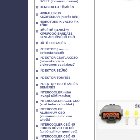
SZETT (tőcsavar, csavar)
»
HENGERFEJ TÖMÍTÉS
»
HIDRAULIKUS
KÉZIFÉKKAR (hidrós kézi)
»
HIDROTŐKE KIVÁLTÓ FIX
TŐKE
»
HŐVÉDŐ BANDÁZS,
KIPUFOGÓ BANDÁZS,
KEVLÁR HŐVÉDŐ CSŐ
»
HŰTŐ FOLYADÉK
»
INJEKTOR (benzin
befecskendező)
»
INJEKTOR CSATLAKOZÓ
(befecskendező
elektromos csatlakozó)
»
INJEKTOR SZŰRŐ
»
INJEKTOR TÖMÍTÉS
»
INJEKTOR TISZTÍTÁS ÉS
BEMÉRÉS
»
INTERCOOLER (töltő
levegő hűtő radiátor)
»
INTERCOOLER ACÉL CSŐ
(acél turbó cső toldók)
»
INTERCOOLER
ALUMÍNIUM CSŐ
(alumínium turbó cső
toldók)
»
INTERCOOLER CSŐ 45
FOKOS RÖVID TOLDÓ
(turbó szilikon gumi cső)
»
INTERCOOLER CSŐ 45
FOKOS SZŰKÍTŐ RÖVID