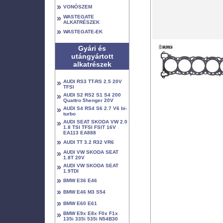
»
VONÓSZEM
»
WASTEGATE
ALKATRÉSZEK
»
WASTEGATE-EK
Gyári és
utángyártott
alkatrészek
»
AUDI RS3 TT-RS 2.5 20V
TFSI
»
AUDI S2 RS2 S1 S4 200
Quattro 5henger 20V
»
AUDI S4 RS4 S6 2.7 V6 bi-
turbo
»
AUDI SEAT SKODA VW 2.0
1.8 TSI TFSI FSIT 16V
EA113 EA888
»
AUDI TT 3.2 R32 VR6
»
AUDI VW SKODA SEAT
1.8T 20V
»
AUDI VW SKODA SEAT
1.9TDI
»
BMW E36 E46
»
BMW E46 M3 S54
»
BMW E60 E61
»
BMW E9x E8x F0x F1x
135i 335i 535i N54B30