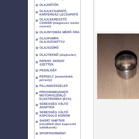
»
OLAJHŰTŐK
»
OLAJLECSAPATÓ,
KARTERGÁZ LECSAPATÓ
»
OLAJLEERESZTŐ
CSAVAR (mágneses karter
csavar)
»
OLAJNYOMÁS MÉRŐ ÓRA
»
OLAJPUMPA
OLAJSZIVATTYÚ
»
OLAJSZŰRŐ
»
OLAJTEKNŐ (olajkarter)
»
PATENT, PATENT
SZETTEK
»
PEDÁLGÉP
»
PERSELY (motorblokk
persely)
»
PILLANGÓSZELEP
»
PROGRAMOZHATÓ
MOTORVEZÉRLŐ
ELEKTRONIKA (ECU)
»
SEBESSÉG VÁLTÓ
ADAPTER
»
SEBESSÉG VÁLTÓ
KAPCSOLÓ KÖRÖM
»
SHORT SHIFTER
(rövidített úton kapcsoló
váltókarok)
»
SPORTKORMÁNY