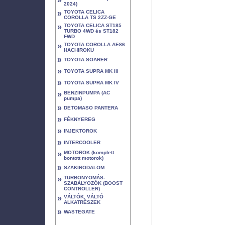
2024)
»
TOYOTA CELICA
COROLLA TS 2ZZ-GE
»
TOYOTA CELICA ST185
TURBO 4WD és ST182
FWD
»
TOYOTA COROLLA AE86
HACHIROKU
»
TOYOTA SOARER
»
TOYOTA SUPRA MK III
»
TOYOTA SUPRA MK IV
»
BENZINPUMPA (AC
pumpa)
»
DETOMASO PANTERA
»
FÉKNYEREG
»
INJEKTOROK
»
INTERCOOLER
»
MOTOROK (komplett
bontott motorok)
»
SZAKIRODALOM
»
TURBONYOMÁS-
SZABÁLYOZÓK (BOOST
CONTROLLER)
»
VÁLTÓK, VÁLTÓ
ALKATRÉSZEK
»
WASTEGATE