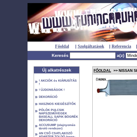
|
|
Főoldal
Szolgáltatások
Referencia
Keresés
a(z)
Új alkatrészek
FŐOLDAL
>> NISSAN S
»
! AKCIÓK és KIÁRUSÍTÁS
!
»
! ÚJDONSÁGOK !
»
DEKORÁCIÓ
»
HASZNOS KIEGÉSZÍTŐK
»
PÓLÓK PULCSIK
NAPSZEMŰVEGEK
BASEALL SAPIK BÖGRÉK
DEKORÁCIÓ
»
ACCUSUMP (olajnyomás
tároló rendszer)
»
AN CSŐ CSATLAKOZÓ
ADAPTER TOLDÓ (papa-