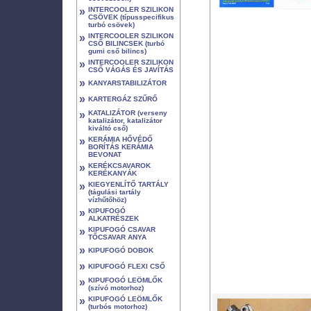
»
INTERCOOLER SZILIKON
CSÖVEK (típusspecifikus
turbó csövek)
»
INTERCOOLER SZILIKON
CSŐ BILINCSEK (turbó
gumi cső bilincs)
»
INTERCOOLER SZILIKON
CSŐ VÁGÁS ÉS JAVÍTÁS
»
KANYARSTABILIZÁTOR
»
KARTERGÁZ SZŰRŐ
»
KATALIZÁTOR (verseny
katalizátor, katalizátor
kiváltó cső)
»
KERÁMIA HŐVÉDŐ
BORÍTÁS KERÁMIA
BEVONAT
»
KERÉKCSAVAROK
KERÉKANYÁK
»
KIEGYENLÍTŐ TARTÁLY
(tágulási tartály
vízhűtőhöz)
»
KIPUFOGÓ
ALKATRÉSZEK
»
KIPUFOGÓ CSAVAR
TŐCSAVAR ANYA
»
KIPUFOGÓ DOBOK
»
KIPUFOGÓ FLEXI CSŐ
»
KIPUFOGÓ LEÖMLŐK
(szívó motorhoz)
»
KIPUFOGÓ LEÖMLŐK
(turbós motorhoz)