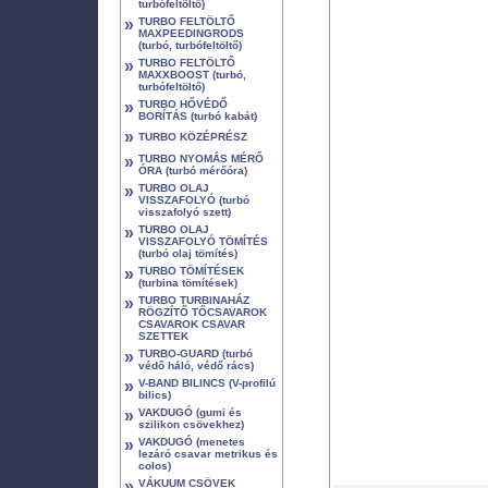
turbófeltöltő)
»
TURBO FELTÖLTŐ
MAXPEEDINGRODS
(turbó, turbófeltöltő)
»
TURBO FELTÖLTŐ
MAXXBOOST (turbó,
turbófeltöltő)
»
TURBO HŐVÉDŐ
BORÍTÁS (turbó kabát)
»
TURBO KÖZÉPRÉSZ
»
TURBO NYOMÁS MÉRŐ
ÓRA (turbó mérőóra)
»
TURBO OLAJ
VISSZAFOLYÓ (turbó
visszafolyó szett)
»
TURBO OLAJ
VISSZAFOLYÓ TÖMÍTÉS
(turbó olaj tömítés)
»
TURBO TÖMÍTÉSEK
(turbina tömítések)
»
TURBO TURBINAHÁZ
RÖGZÍTŐ TŐCSAVAROK
CSAVAROK CSAVAR
SZETTEK
»
TURBO-GUARD (turbó
védő háló, védő rács)
»
V-BAND BILINCS (V-profilú
bilics)
»
VAKDUGÓ (gumi és
szilikon csövekhez)
»
VAKDUGÓ (menetes
lezáró csavar metrikus és
colos)
»
VÁKUUM CSÖVEK