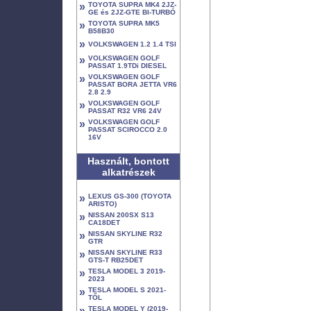
»
TOYOTA SUPRA MK4 2JZ-
GE és 2JZ-GTE BI-TURBÓ
»
TOYOTA SUPRA MK5
B58B30
»
VOLKSWAGEN 1.2 1.4 TSI
»
VOLKSWAGEN GOLF
PASSAT 1.9TDi DIESEL
»
VOLKSWAGEN GOLF
PASSAT BORA JETTA VR6
2.8 2.9
»
VOLKSWAGEN GOLF
PASSAT R32 VR6 24V
»
VOLKSWAGEN GOLF
PASSAT SCIROCCO 2.0
16V
Használt, bontott
alkatrészek
»
LEXUS GS-300 (TOYOTA
ARISTO)
»
NISSAN 200SX S13
CA18DET
»
NISSAN SKYLINE R32
GTR
»
NISSAN SKYLINE R33
GTS-T RB25DET
»
TESLA MODEL 3 2019-
2023
»
TESLA MODEL S 2021-
TŐL
»
TESLA MODEL Y (2019-