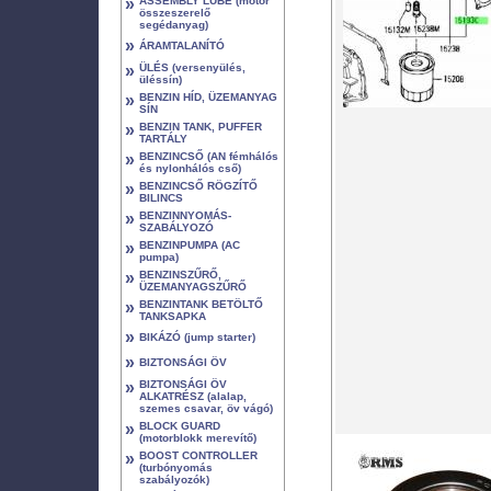
»
ASSEMBLY LUBE (motor
összeszerelő
segédanyag)
»
ÁRAMTALANÍTÓ
»
ÜLÉS (versenyülés,
üléssín)
»
BENZIN HÍD, ÜZEMANYAG
SÍN
»
BENZIN TANK, PUFFER
TARTÁLY
»
BENZINCSŐ (AN fémhálós
és nylonhálós cső)
»
BENZINCSŐ RÖGZÍTŐ
BILINCS
»
BENZINNYOMÁS-
SZABÁLYOZÓ
»
BENZINPUMPA (AC
pumpa)
»
BENZINSZŰRŐ,
ÜZEMANYAGSZŰRŐ
»
BENZINTANK BETÖLTŐ
TANKSAPKA
»
BIKÁZÓ (jump starter)
»
BIZTONSÁGI ÖV
»
BIZTONSÁGI ÖV
ALKATRÉSZ (alalap,
szemes csavar, öv vágó)
»
BLOCK GUARD
(motorblokk merevítő)
»
BOOST CONTROLLER
(turbónyomás
szabályozók)