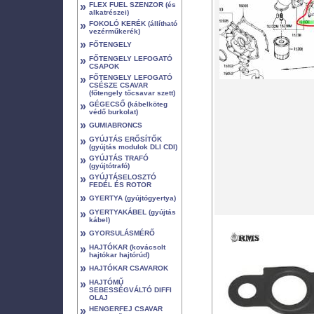
»
FLEX FUEL SZENZOR (és
alkatrészei)
»
FOKOLÓ KERÉK (állítható
vezérműkerék)
»
FŐTENGELY
»
FŐTENGELY LEFOGATÓ
CSAPOK
»
FŐTENGELY LEFOGATÓ
CSÉSZE CSAVAR
(főtengely tőcsavar szett)
»
GÉGECSŐ (kábelköteg
védő burkolat)
»
GUMIABRONCS
»
GYÚJTÁS ERŐSÍTŐK
(gyújtás modulok DLI CDI)
»
GYÚJTÁS TRAFÓ
(gyújtótrafó)
»
GYÚJTÁSELOSZTÓ
FEDÉL ÉS ROTOR
»
GYERTYA (gyújtógyertya)
»
GYERTYAKÁBEL (gyújtás
kábel)
»
GYORSULÁSMÉRŐ
»
HAJTÓKAR (kovácsolt
hajtókar hajtórúd)
»
HAJTÓKAR CSAVAROK
»
HAJTÓMŰ
SEBESSÉGVÁLTÓ DIFFI
OLAJ
»
HENGERFEJ CSAVAR