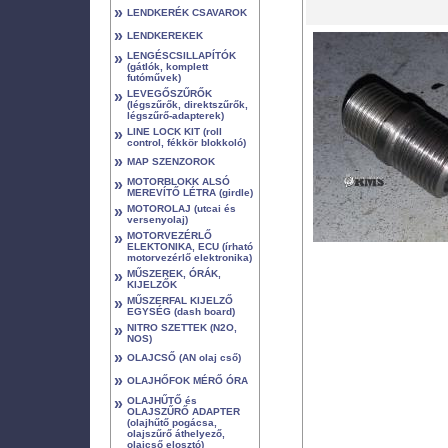
»
LENDKERÉK CSAVAROK
»
LENDKEREKEK
»
LENGÉSCSILLAPÍTÓK
(gátlók, komplett
futóművek)
»
LEVEGŐSZŰRŐK
(légszűrők, direktszűrők,
légszűrő-adapterek)
»
LINE LOCK KIT (roll
control, fékkör blokkoló)
»
MAP SZENZOROK
»
MOTORBLOKK ALSÓ
MEREVÍTŐ LÉTRA (girdle)
»
MOTOROLAJ (utcai és
versenyolaj)
»
MOTORVEZÉRLŐ
ELEKTONIKA, ECU (írható
motorvezérlő elektronika)
»
MŰSZEREK, ÓRÁK,
KIJELZŐK
»
MŰSZERFAL KIJELZŐ
EGYSÉG (dash board)
»
NITRO SZETTEK (N2O,
NOS)
»
OLAJCSŐ (AN olaj cső)
»
OLAJHŐFOK MÉRŐ ÓRA
»
OLAJHŰTŐ és
OLAJSZŰRŐ ADAPTER
(olajhűtő pogácsa,
olajszűrő áthelyező,
olajcső elosztó)