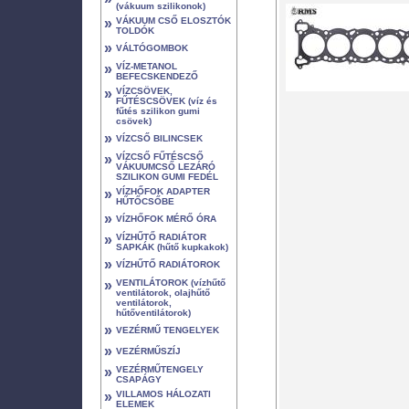
(vákuum szilikonok)
»
VÁKUUM CSŐ ELOSZTÓK
TOLDÓK
»
VÁLTÓGOMBOK
»
VÍZ-METANOL
BEFECSKENDEZŐ
»
VÍZCSÖVEK,
FŰTÉSCSÖVEK (víz és
fűtés szilikon gumi
csövek)
»
VÍZCSŐ BILINCSEK
»
VÍZCSŐ FŰTÉSCSŐ
VÁKUUMCSŐ LEZÁRÓ
SZILIKON GUMI FEDÉL
»
VÍZHŐFOK ADAPTER
HŰTŐCSŐBE
»
VÍZHŐFOK MÉRŐ ÓRA
»
VÍZHŰTŐ RADIÁTOR
SAPKÁK (hűtő kupkakok)
»
VÍZHŰTŐ RADIÁTOROK
»
VENTILÁTOROK (vízhűtő
ventilátorok, olajhűtő
ventilátorok,
hűtőventilátorok)
»
VEZÉRMŰ TENGELYEK
»
VEZÉRMŰSZÍJ
»
VEZÉRMŰTENGELY
CSAPÁGY
»
VILLAMOS HÁLOZATI
ELEMEK