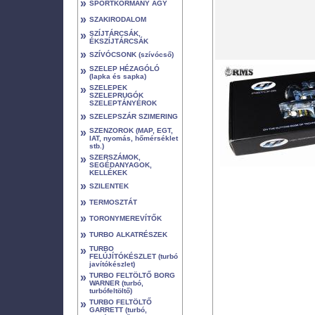
»
SPORTKORMÁNY AGY
»
SZAKIRODALOM
»
SZÍJTÁRCSÁK,
ÉKSZÍJTÁRCSÁK
»
SZÍVÓCSONK (szívócső)
»
SZELEP HÉZAGÓLÓ
(lapka és sapka)
»
SZELEPEK
SZELEPRUGÓK
SZELEPTÁNYÉROK
»
SZELEPSZÁR SZIMERING
»
SZENZOROK (MAP, EGT,
IAT, nyomás, hőmérséklet
stb.)
»
SZERSZÁMOK,
SEGÉDANYAGOK,
KELLÉKEK
»
SZILENTEK
»
TERMOSZTÁT
»
TORONYMEREVÍTŐK
»
TURBO ALKATRÉSZEK
»
TURBO
FELÚJÍTÓKÉSZLET (turbó
javítókészlet)
»
TURBO FELTÖLTŐ BORG
WARNER (turbó,
turbófeltöltő)
»
TURBO FELTÖLTŐ
GARRETT (turbó,