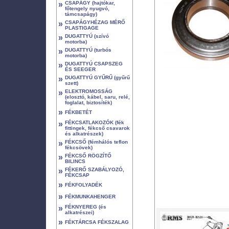
»
CSAPÁGY (hajtókar,
főtengely nyugvó,
támcsapágy)
»
CSAPÁGYHÉZAG MÉRŐ
PLASTIGAGE
»
DUGATTYÚ (szívó
motorba)
»
DUGATTYÚ (turbós
motorba)
»
DUGATTYÚ CSAPSZEG
ÉS SEEGER
»
DUGATTYÚ GYŰRŰ (gyűrű
szett)
»
ELEKTROMOSSÁG
(elosztó, kábel, saru, relé,
foglalat, biztosíték)
»
FÉKBETÉT
»
FÉKCSATLAKOZÓK (fék
fittingek, fékcső csavarok
és alkatrészek)
»
FÉKCSŐ (fémhálós teflon
fékcsövek)
»
FÉKCSŐ RÖGZÍTŐ
BILINCS
»
FÉKERŐ SZABÁLYOZÓ,
FÉKCSAP
»
FÉKFOLYADÉK
»
FÉKMUNKAHENGER
»
FÉKNYEREG (és
alkatrészei)
»
FÉKTÁRCSA FÉKSZALAG