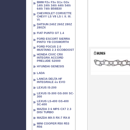
»
BMW F2x F3x G1x G3x
140i 240i 340i 440i 540i
640i 740i B58B30
»
CHEVROLET CORVETTE
CHEVY LS V8 LS I. II. III.
VI.
»
DATSUN 240Z 260Z 280Z
280ZX
»
FIAT PUNTO GT 1.4
»
FORD ESCORT SIERRA
PINTO YB COSWORTH
»
FORD FOCUS 2.0
MUSTANG 2.3 ECOBOOST
»
HONDA CIVIC CRX
INTEGRA ACCORD
PRELUDE S2000
»
HYUNDAI GENESIS
»
LADA
»
LANCIA DELTA HF
INTEGRALE és EVO
»
LEXUS IS-200
»
LEXUS IS-300 GS-300 SC-
300
»
LEXUS LS-400 GS-400
SC-400
»
MAZDA 3 6 MPS CX7 2.3
DISI TURBO
»
MAZDA MX-5 RX-7 RX-8
»
MINI COOPER R50 R53
R56