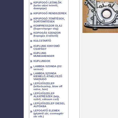
»
KIPUFOGÓ LEÖMLŐK
(turbo utáni leömlő,
downpipe)
»
KIPUFOGÓ RENDSZEREK
»
KIPUFOGÓ TÖMÍTÉSEK,
SORTÖMÍTÉSEK
»
KOMPRESSZOR OLAJ
(Supercharger olaj)
»
KOPOGÁS SZENZOR
(kopogás érzékelő)
»
KULCSTARTÓ
»
KUPLUNG KINYOMÓ
CSAPÁGY
»
KUPLUNG
MUNKAHENGER
»
KUPLUNGOK
»
LAMBDA SZONDA (O2
sensor)
»
LAMBDA SZONDA
KIEMELŐ ÁTHELYEZŐ
VAKDUGÓ
»
LEFÚJÓSZELEP
(lefúvószelep, blow off
valve, bov)
»
LEFÚJÓSZELEP
ALKATRÉSZEK (talp,
szűrő, vákuum cső)
»
LEFÚJÓSZELEP DIESEL
AUTÓKBA
»
LEFOGATÓ ELEMEK
(géptető zár, csomagtér
zár stb.)