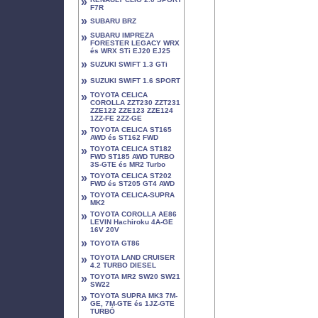
»
F7R
»
SUBARU BRZ
»
SUBARU IMPREZA
FORESTER LEGACY WRX
és WRX STi EJ20 EJ25
»
SUZUKI SWIFT 1.3 GTi
»
SUZUKI SWIFT 1.6 SPORT
»
TOYOTA CELICA
COROLLA ZZT230 ZZT231
ZZE122 ZZE123 ZZE124
1ZZ-FE 2ZZ-GE
»
TOYOTA CELICA ST165
AWD és ST162 FWD
»
TOYOTA CELICA ST182
FWD ST185 AWD TURBO
3S-GTE és MR2 Turbo
»
TOYOTA CELICA ST202
FWD és ST205 GT4 AWD
»
TOYOTA CELICA-SUPRA
MK2
»
TOYOTA COROLLA AE86
LEVIN Hachiroku 4A-GE
16V 20V
»
TOYOTA GT86
»
TOYOTA LAND CRUISER
4.2 TURBO DIESEL
»
TOYOTA MR2 SW20 SW21
SW22
»
TOYOTA SUPRA MK3 7M-
GE, 7M-GTE és 1JZ-GTE
TURBÓ