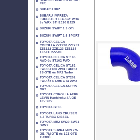
»
F7R
»
SUBARU BRZ
»
SUBARU IMPREZA
FORESTER LEGACY WRX
és WRX STi EJ20 EJ25
»
SUZUKI SWIFT 1.3 GTi
»
SUZUKI SWIFT 1.6 SPORT
»
TOYOTA CELICA
COROLLA ZZT230 ZZT231
ZZE122 ZZE123 ZZE124
1ZZ-FE 2ZZ-GE
»
TOYOTA CELICA ST165
AWD és ST162 FWD
»
TOYOTA CELICA ST182
FWD ST185 AWD TURBO
3S-GTE és MR2 Turbo
»
TOYOTA CELICA ST202
FWD és ST205 GT4 AWD
»
TOYOTA CELICA-SUPRA
MK2
»
TOYOTA COROLLA AE86
LEVIN Hachiroku 4A-GE
16V 20V
»
TOYOTA GT86
»
TOYOTA LAND CRUISER
4.2 TURBO DIESEL
»
TOYOTA MR2 SW20 SW21
SW22
»
TOYOTA SUPRA MK3 7M-
GE, 7M-GTE és 1JZ-GTE
TURBÓ