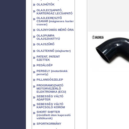
»
OLAJHŰTŐK
»
OLAJLECSAPATÓ,
KARTERGÁZ LECSAPATÓ
»
OLAJLEERESZTŐ
CSAVAR (mágneses karter
csavar)
»
OLAJNYOMÁS MÉRŐ ÓRA
»
OLAJPUMPA
OLAJSZIVATTYÚ
»
OLAJSZŰRŐ
»
OLAJTEKNŐ (olajkarter)
»
PATENT, PATENT
SZETTEK
»
PEDÁLGÉP
»
PERSELY (motorblokk
persely)
»
PILLANGÓSZELEP
»
PROGRAMOZHATÓ
MOTORVEZÉRLŐ
ELEKTRONIKA (ECU)
»
SEBESSÉG VÁLTÓ
ADAPTER
»
SEBESSÉG VÁLTÓ
KAPCSOLÓ KÖRÖM
»
SHORT SHIFTER
(rövidített úton kapcsoló
váltókarok)
»
SPORTKORMÁNY