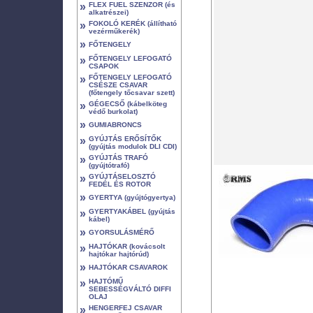
»
FLEX FUEL SZENZOR (és
alkatrészei)
»
FOKOLÓ KERÉK (állítható
vezérműkerék)
»
FŐTENGELY
»
FŐTENGELY LEFOGATÓ
CSAPOK
»
FŐTENGELY LEFOGATÓ
CSÉSZE CSAVAR
(főtengely tőcsavar szett)
»
GÉGECSŐ (kábelköteg
védő burkolat)
»
GUMIABRONCS
»
GYÚJTÁS ERŐSÍTŐK
(gyújtás modulok DLI CDI)
»
GYÚJTÁS TRAFÓ
(gyújtótrafó)
»
GYÚJTÁSELOSZTÓ
FEDÉL ÉS ROTOR
»
GYERTYA (gyújtógyertya)
»
GYERTYAKÁBEL (gyújtás
kábel)
»
GYORSULÁSMÉRŐ
»
HAJTÓKAR (kovácsolt
hajtókar hajtórúd)
»
HAJTÓKAR CSAVAROK
»
HAJTÓMŰ
SEBESSÉGVÁLTÓ DIFFI
OLAJ
»
HENGERFEJ CSAVAR