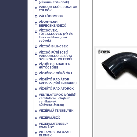
(vákuum szilikonok)
»
VÁKUUM CSŐ ELOSZTÓK
TOLDÓK
»
VÁLTÓGOMBOK
»
VÍZ-METANOL
BEFECSKENDEZŐ
»
VÍZCSÖVEK,
FŰTÉSCSÖVEK (víz és
fűtés szilikon gumi
csövek)
»
VÍZCSŐ BILINCSEK
»
VÍZCSŐ FŰTÉSCSŐ
VÁKUUMCSŐ LEZÁRÓ
SZILIKON GUMI FEDÉL
»
VÍZHŐFOK ADAPTER
HŰTŐCSŐBE
»
VÍZHŐFOK MÉRŐ ÓRA
»
VÍZHŰTŐ RADIÁTOR
SAPKÁK (hűtő kupkakok)
»
VÍZHŰTŐ RADIÁTOROK
»
VENTILÁTOROK (vízhűtő
ventilátorok, olajhűtő
ventilátorok,
hűtőventilátorok)
»
VEZÉRMŰ TENGELYEK
»
VEZÉRMŰSZÍJ
»
VEZÉRMŰTENGELY
CSAPÁGY
»
VILLAMOS HÁLOZATI
ELEMEK