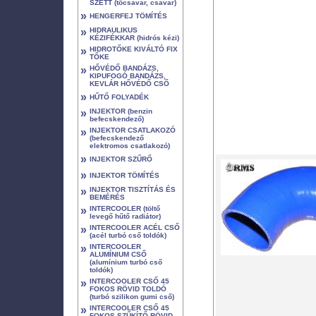
SZETT (tőcsavar, csavar)
»
HENGERFEJ TÖMÍTÉS
»
HIDRAULIKUS
KÉZIFÉKKAR (hidrós kézi)
»
HIDROTŐKE KIVÁLTÓ FIX
TŐKE
»
HŐVÉDŐ BANDÁZS,
KIPUFOGÓ BANDÁZS,
KEVLÁR HŐVÉDŐ CSŐ
»
HŰTŐ FOLYADÉK
»
INJEKTOR (benzin
befecskendező)
»
INJEKTOR CSATLAKOZÓ
(befecskendező
elektromos csatlakozó)
»
INJEKTOR SZŰRŐ
»
INJEKTOR TÖMÍTÉS
»
INJEKTOR TISZTÍTÁS ÉS
BEMÉRÉS
»
INTERCOOLER (töltő
levegő hűtő radiátor)
»
INTERCOOLER ACÉL CSŐ
(acél turbó cső toldók)
»
INTERCOOLER
ALUMÍNIUM CSŐ
(alumínium turbó cső
toldók)
»
INTERCOOLER CSŐ 45
FOKOS RÖVID TOLDÓ
(turbó szilikon gumi cső)
»
INTERCOOLER CSŐ 45
FOKOS SZŰKÍTŐ RÖVID