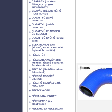
»
CSAPÁGY (hajtókar,
főtengely nyugvó,
támcsapágy)
»
CSAPÁGYHÉZAG MÉRŐ
PLASTIGAGE
»
DUGATTYÚ (szívó
motorba)
»
DUGATTYÚ (turbós
motorba)
»
DUGATTYÚ CSAPSZEG
ÉS SEEGER
»
DUGATTYÚ GYŰRŰ (gyűrű
szett)
»
ELEKTROMOSSÁG
(elosztó, kábel, saru, relé,
foglalat, biztosíték)
»
FÉKBETÉT
»
FÉKCSATLAKOZÓK (fék
fittingek, fékcső csavarok
és alkatrészek)
»
FÉKCSŐ (fémhálós teflon
fékcsövek)
»
FÉKCSŐ RÖGZÍTŐ
BILINCS
»
FÉKERŐ SZABÁLYOZÓ,
FÉKCSAP
»
FÉKFOLYADÉK
»
FÉKMUNKAHENGER
»
FÉKNYEREG (és
alkatrészei)
»
FÉKTÁRCSA FÉKSZALAG