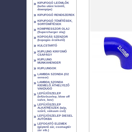
»
KIPUFOGÓ LEÖMLŐK
(turbo utáni leömlő,
downpipe)
»
KIPUFOGÓ RENDSZEREK
»
KIPUFOGÓ TÖMÍTÉSEK,
SORTÖMÍTÉSEK
»
KOMPRESSZOR OLAJ
(Supercharger olaj)
»
KOPOGÁS SZENZOR
(kopogás érzékelő)
»
KULCSTARTÓ
»
KUPLUNG KINYOMÓ
CSAPÁGY
»
KUPLUNG
MUNKAHENGER
»
KUPLUNGOK
»
LAMBDA SZONDA (O2
sensor)
»
LAMBDA SZONDA
KIEMELŐ ÁTHELYEZŐ
VAKDUGÓ
»
LEFÚJÓSZELEP
(lefúvószelep, blow off
valve, bov)
»
LEFÚJÓSZELEP
ALKATRÉSZEK (talp,
szűrő, vákuum cső)
»
LEFÚJÓSZELEP DIESEL
AUTÓKBA
»
LEFOGATÓ ELEMEK
(géptető zár, csomagtér
zár stb.)