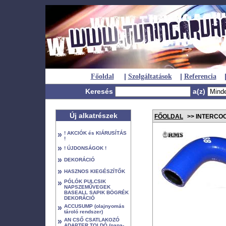
|
|
Főoldal
Szolgáltatások
Referencia
Keresés
a(z)
Új alkatrészek
FŐOLDAL
>> INTERCOO
»
! AKCIÓK és KIÁRUSÍTÁS
!
»
! ÚJDONSÁGOK !
»
DEKORÁCIÓ
»
HASZNOS KIEGÉSZÍTŐK
»
PÓLÓK PULCSIK
NAPSZEMŰVEGEK
BASEALL SAPIK BÖGRÉK
DEKORÁCIÓ
»
ACCUSUMP (olajnyomás
tároló rendszer)
»
AN CSŐ CSATLAKOZÓ
ADAPTER TOLDÓ (papa-