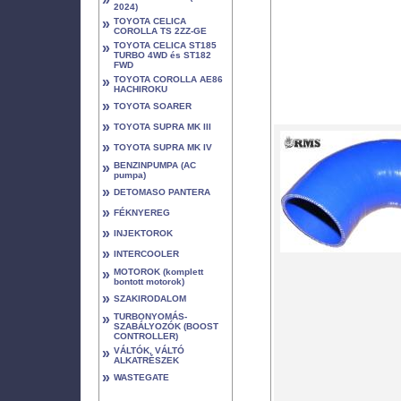
2024)
»
TOYOTA CELICA
COROLLA TS 2ZZ-GE
»
TOYOTA CELICA ST185
TURBO 4WD és ST182
FWD
»
TOYOTA COROLLA AE86
HACHIROKU
»
TOYOTA SOARER
»
TOYOTA SUPRA MK III
»
TOYOTA SUPRA MK IV
»
BENZINPUMPA (AC
pumpa)
»
DETOMASO PANTERA
»
FÉKNYEREG
»
INJEKTOROK
»
INTERCOOLER
»
MOTOROK (komplett
bontott motorok)
»
SZAKIRODALOM
»
TURBONYOMÁS-
SZABÁLYOZÓK (BOOST
CONTROLLER)
»
VÁLTÓK, VÁLTÓ
ALKATRÉSZEK
»
WASTEGATE