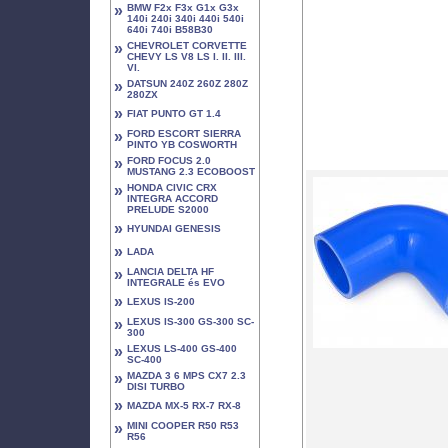
»
BMW F2x F3x G1x G3x
140i 240i 340i 440i 540i
640i 740i B58B30
»
CHEVROLET CORVETTE
CHEVY LS V8 LS I. II. III.
VI.
»
DATSUN 240Z 260Z 280Z
280ZX
»
FIAT PUNTO GT 1.4
»
FORD ESCORT SIERRA
PINTO YB COSWORTH
»
FORD FOCUS 2.0
MUSTANG 2.3 ECOBOOST
»
HONDA CIVIC CRX
INTEGRA ACCORD
PRELUDE S2000
»
HYUNDAI GENESIS
»
LADA
»
LANCIA DELTA HF
INTEGRALE és EVO
»
LEXUS IS-200
»
LEXUS IS-300 GS-300 SC-
300
»
LEXUS LS-400 GS-400
SC-400
»
MAZDA 3 6 MPS CX7 2.3
DISI TURBO
»
MAZDA MX-5 RX-7 RX-8
»
MINI COOPER R50 R53
R56