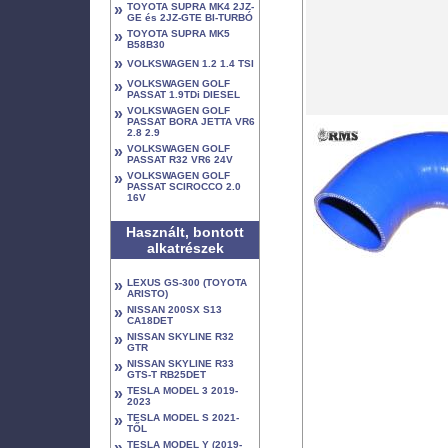
»
TOYOTA SUPRA MK4 2JZ-
GE és 2JZ-GTE BI-TURBÓ
»
TOYOTA SUPRA MK5
B58B30
»
VOLKSWAGEN 1.2 1.4 TSI
»
VOLKSWAGEN GOLF
PASSAT 1.9TDi DIESEL
»
VOLKSWAGEN GOLF
PASSAT BORA JETTA VR6
2.8 2.9
»
VOLKSWAGEN GOLF
PASSAT R32 VR6 24V
»
VOLKSWAGEN GOLF
PASSAT SCIROCCO 2.0
16V
Használt, bontott
alkatrészek
»
LEXUS GS-300 (TOYOTA
ARISTO)
»
NISSAN 200SX S13
CA18DET
»
NISSAN SKYLINE R32
GTR
»
NISSAN SKYLINE R33
GTS-T RB25DET
»
TESLA MODEL 3 2019-
2023
»
TESLA MODEL S 2021-
TŐL
»
TESLA MODEL Y (2019-