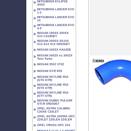
»
MITSUBISHI ECLIPSE
4G63
»
MITSUBISHI LANCER EVO
1-3
»
MITSUBISHI LANCER EVO
10
»
MITSUBISHI LANCER EVO
4-9
»
NISSAN 180SX 200SX
S13 CA18DET
»
NISSAN 200SX SILVIA
S13 S14 S15 SR20DET
»
NISSAN 240SX KA24DE
»
NISSAN 300ZX és 300ZX
Twin Turbo
»
NISSAN 350Z 370Z
»
NISSAN GT-R R35
»
NISSAN SKYLINE R32
(GTS GTR)
»
NISSAN SKYLINE R33
(GTS GTR)
»
NISSAN SKYLINE R34
(GTT GTR)
»
NISSAN SUNNY PULSAR
GTI-R SR20DET
»
OPEL ASTRA CALIBRA
C20XE C20LET
»
OPEL ASTRA ZAFIRA OPC
Z20LET Z20LEH Z20LER
»
OPEL CROSA OPC Z16
RENAULT CLIO 2.0 SPORT