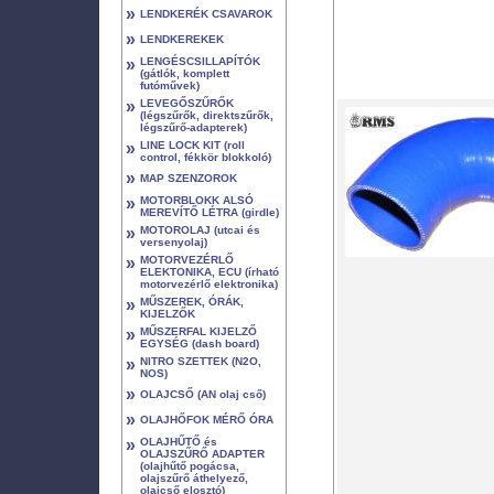
»
LENDKERÉK CSAVAROK
»
LENDKEREKEK
»
LENGÉSCSILLAPÍTÓK
(gátlók, komplett
futóművek)
»
LEVEGŐSZŰRŐK
(légszűrők, direktszűrők,
légszűrő-adapterek)
»
LINE LOCK KIT (roll
control, fékkör blokkoló)
»
MAP SZENZOROK
»
MOTORBLOKK ALSÓ
MEREVÍTŐ LÉTRA (girdle)
»
MOTOROLAJ (utcai és
versenyolaj)
»
MOTORVEZÉRLŐ
ELEKTONIKA, ECU (írható
motorvezérlő elektronika)
»
MŰSZEREK, ÓRÁK,
KIJELZŐK
»
MŰSZERFAL KIJELZŐ
EGYSÉG (dash board)
»
NITRO SZETTEK (N2O,
NOS)
»
OLAJCSŐ (AN olaj cső)
»
OLAJHŐFOK MÉRŐ ÓRA
»
OLAJHŰTŐ és
OLAJSZŰRŐ ADAPTER
(olajhűtő pogácsa,
olajszűrő áthelyező,
olajcső elosztó)