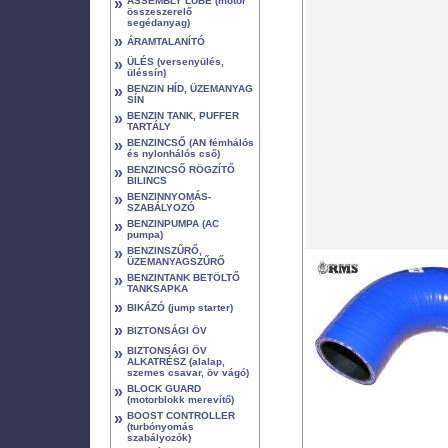
»
ASSEMBLY LUBE (motor
összeszerelő
segédanyag)
»
ÁRAMTALANÍTÓ
»
ÜLÉS (versenyülés,
üléssín)
»
BENZIN HÍD, ÜZEMANYAG
SÍN
»
BENZIN TANK, PUFFER
TARTÁLY
»
BENZINCSŐ (AN fémhálós
és nylonhálós cső)
»
BENZINCSŐ RÖGZÍTŐ
BILINCS
»
BENZINNYOMÁS-
SZABÁLYOZÓ
»
BENZINPUMPA (AC
pumpa)
»
BENZINSZŰRŐ,
ÜZEMANYAGSZŰRŐ
»
BENZINTANK BETÖLTŐ
TANKSAPKA
»
BIKÁZÓ (jump starter)
»
BIZTONSÁGI ÖV
»
BIZTONSÁGI ÖV
ALKATRÉSZ (alalap,
szemes csavar, öv vágó)
»
BLOCK GUARD
(motorblokk merevítő)
»
BOOST CONTROLLER
(turbónyomás
szabályozók)