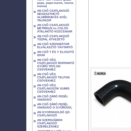
papa, papa-mama, mama-
mama)
»
AN CSŐ CSATLAKOZÓ
HEGESZTHETŐ
ALUMÍNIUM ÉS ACÉL
TALPAZAT
»
AN CSŐ CSATLAKOZÓ
METRIKUS és COLOS
ÁTALAKÍTÓ KÖZCSAVAR
»
AN CSŐ CSATLAKOZÓ
TŰZFAL ÁTVEZETŐ
»
AN CSŐ SZEPARÁTOR
ELVÁLASZTÓ TÁVTARTÓ
»
AN CSŐ T ÉS Y ELOSZTÓ
IDOM
»
AN CSŐ VÉG
CSATLAKOZÓ ROPPANTÓ
GYŰRŰ TEFLON
CSÖVEKHEZ
»
AN CSŐ VÉG
CSATLAKOZÓ TELFON
CSÖVEKHEZ
»
AN CSŐ VÉG
CSATLAKOZÓK GUMIS
CSÖVEKHEZ
»
AN CSŐ ZÁRÓ FEDÉL
VAKDUGÓ
»
AN CSŐ ZÁRÓ FEDÉL
VAKDUGÓ O GYŰRŰVEL
»
AN GYORSKIOLDÓ QD
CSATLAKOZÓ
»
AN SZERSZÁMOK
CSATLAKOZÓ
SZERELÉSHEZ