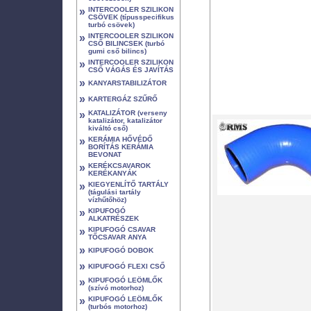
»
INTERCOOLER SZILIKON
CSÖVEK (típusspecifikus
turbó csövek)
»
INTERCOOLER SZILIKON
CSŐ BILINCSEK (turbó
gumi cső bilincs)
»
INTERCOOLER SZILIKON
CSŐ VÁGÁS ÉS JAVÍTÁS
»
KANYARSTABILIZÁTOR
»
KARTERGÁZ SZŰRŐ
»
KATALIZÁTOR (verseny
katalizátor, katalizátor
kiváltó cső)
»
KERÁMIA HŐVÉDŐ
BORÍTÁS KERÁMIA
BEVONAT
»
KERÉKCSAVAROK
KERÉKANYÁK
»
KIEGYENLÍTŐ TARTÁLY
(tágulási tartály
vízhűtőhöz)
»
KIPUFOGÓ
ALKATRÉSZEK
»
KIPUFOGÓ CSAVAR
TŐCSAVAR ANYA
»
KIPUFOGÓ DOBOK
»
KIPUFOGÓ FLEXI CSŐ
»
KIPUFOGÓ LEÖMLŐK
(szívó motorhoz)
»
KIPUFOGÓ LEÖMLŐK
(turbós motorhoz)