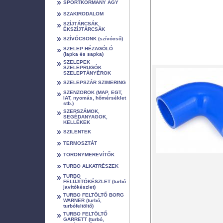
»
SPORTKORMÁNY AGY
»
SZAKIRODALOM
»
SZÍJTÁRCSÁK,
ÉKSZÍJTÁRCSÁK
»
SZÍVÓCSONK (szívócső)
»
SZELEP HÉZAGÓLÓ
(lapka és sapka)
»
SZELEPEK
SZELEPRUGÓK
SZELEPTÁNYÉROK
»
SZELEPSZÁR SZIMERING
»
SZENZOROK (MAP, EGT,
IAT, nyomás, hőmérséklet
stb.)
»
SZERSZÁMOK,
SEGÉDANYAGOK,
KELLÉKEK
»
SZILENTEK
»
TERMOSZTÁT
»
TORONYMEREVÍTŐK
»
TURBO ALKATRÉSZEK
»
TURBO
FELÚJÍTÓKÉSZLET (turbó
javítókészlet)
»
TURBO FELTÖLTŐ BORG
WARNER (turbó,
turbófeltöltő)
»
TURBO FELTÖLTŐ
GARRETT (turbó,