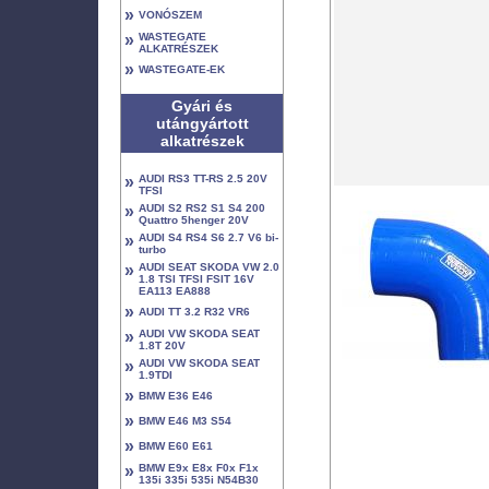
»
VONÓSZEM
»
WASTEGATE
ALKATRÉSZEK
»
WASTEGATE-EK
Gyári és
utángyártott
alkatrészek
»
AUDI RS3 TT-RS 2.5 20V
TFSI
»
AUDI S2 RS2 S1 S4 200
Quattro 5henger 20V
»
AUDI S4 RS4 S6 2.7 V6 bi-
turbo
»
AUDI SEAT SKODA VW 2.0
1.8 TSI TFSI FSIT 16V
EA113 EA888
»
AUDI TT 3.2 R32 VR6
»
AUDI VW SKODA SEAT
1.8T 20V
»
AUDI VW SKODA SEAT
1.9TDI
»
BMW E36 E46
»
BMW E46 M3 S54
»
BMW E60 E61
»
BMW E9x E8x F0x F1x
135i 335i 535i N54B30