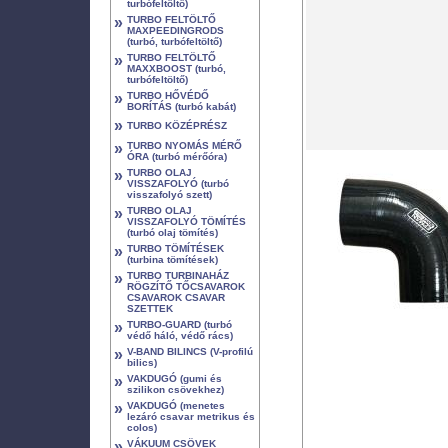
turbófeltöltő)
»
TURBO FELTÖLTŐ
MAXPEEDINGRODS
(turbó, turbófeltöltő)
»
TURBO FELTÖLTŐ
MAXXBOOST (turbó,
turbófeltöltő)
»
TURBO HŐVÉDŐ
BORÍTÁS (turbó kabát)
»
TURBO KÖZÉPRÉSZ
»
TURBO NYOMÁS MÉRŐ
ÓRA (turbó mérőóra)
»
TURBO OLAJ
VISSZAFOLYÓ (turbó
visszafolyó szett)
»
TURBO OLAJ
VISSZAFOLYÓ TÖMÍTÉS
(turbó olaj tömítés)
»
TURBO TÖMÍTÉSEK
(turbina tömítések)
»
TURBO TURBINAHÁZ
RÖGZÍTŐ TŐCSAVAROK
CSAVAROK CSAVAR
SZETTEK
»
TURBO-GUARD (turbó
védő háló, védő rács)
»
V-BAND BILINCS (V-profilú
bilics)
»
VAKDUGÓ (gumi és
szilikon csövekhez)
»
VAKDUGÓ (menetes
lezáró csavar metrikus és
colos)
»
VÁKUUM CSÖVEK