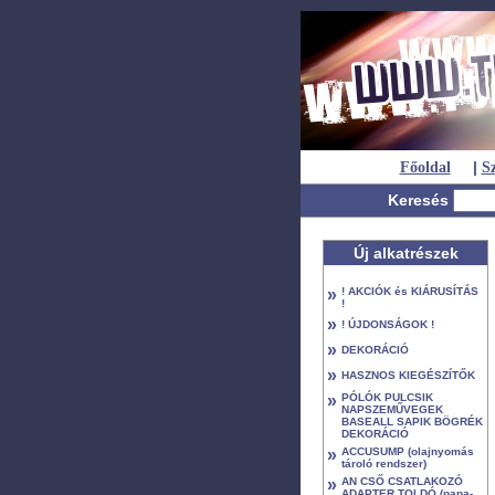
|
Főoldal
Sz
Keresés
Új alkatrészek
»
! AKCIÓK és KIÁRUSÍTÁS
!
»
! ÚJDONSÁGOK !
»
DEKORÁCIÓ
»
HASZNOS KIEGÉSZÍTŐK
»
PÓLÓK PULCSIK
NAPSZEMŰVEGEK
BASEALL SAPIK BÖGRÉK
DEKORÁCIÓ
»
ACCUSUMP (olajnyomás
tároló rendszer)
»
AN CSŐ CSATLAKOZÓ
ADAPTER TOLDÓ (papa-