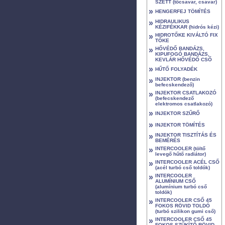
SZETT (tőcsavar, csavar)
»
HENGERFEJ TÖMÍTÉS
»
HIDRAULIKUS
KÉZIFÉKKAR (hidrós kézi)
»
HIDROTŐKE KIVÁLTÓ FIX
TŐKE
»
HŐVÉDŐ BANDÁZS,
KIPUFOGÓ BANDÁZS,
KEVLÁR HŐVÉDŐ CSŐ
»
HŰTŐ FOLYADÉK
»
INJEKTOR (benzin
befecskendező)
»
INJEKTOR CSATLAKOZÓ
(befecskendező
elektromos csatlakozó)
»
INJEKTOR SZŰRŐ
»
INJEKTOR TÖMÍTÉS
»
INJEKTOR TISZTÍTÁS ÉS
BEMÉRÉS
»
INTERCOOLER (töltő
levegő hűtő radiátor)
»
INTERCOOLER ACÉL CSŐ
(acél turbó cső toldók)
»
INTERCOOLER
ALUMÍNIUM CSŐ
(alumínium turbó cső
toldók)
»
INTERCOOLER CSŐ 45
FOKOS RÖVID TOLDÓ
(turbó szilikon gumi cső)
»
INTERCOOLER CSŐ 45
FOKOS SZŰKÍTŐ RÖVID