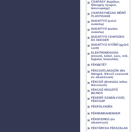
»
CSAPÁGY (hajtókar,
főtengely nyugvó,
támcsapágy)
»
CSAPÁGYHÉZAG MÉRŐ
PLASTIGAGE
»
DUGATTYÚ (szívó
motorba)
»
DUGATTYÚ (turbós
motorba)
»
DUGATTYÚ CSAPSZEG
ÉS SEEGER
»
DUGATTYÚ GYŰRŰ (gyűrű
szett)
»
ELEKTROMOSSÁG
(elosztó, kábel, saru, relé,
foglalat, biztosíték)
»
FÉKBETÉT
»
FÉKCSATLAKOZÓK (fék
fittingek, fékcső csavarok
és alkatrészek)
»
FÉKCSŐ (fémhálós teflon
fékcsövek)
»
FÉKCSŐ RÖGZÍTŐ
BILINCS
»
FÉKERŐ SZABÁLYOZÓ,
FÉKCSAP
»
FÉKFOLYADÉK
»
FÉKMUNKAHENGER
»
FÉKNYEREG (és
alkatrészei)
»
FÉKTÁRCSA FÉKSZALAG