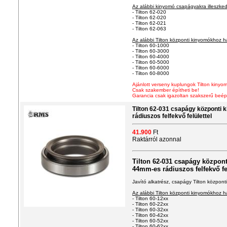
Az alábbi kinyomó csapágyakra illeszked
- Tilton 62-020
- Tilton 62-020
- Tilton 62-021
- Tilton 62-063
Az alábbi Tilton központi kinyomókhoz h
- Tilton 60-1000
- Tilton 60-3000
- Tilton 60-4000
- Tilton 60-5000
- Tilton 60-6000
- Tilton 60-8000
Ajánlott verseny kuplungok Tilton kin
Csak szakember építheti be!
Garancia csak igazoltan szakszerű beép
Tilton 62-031 csapágy központi
rádiuszos felfekvő felülettel
41.900
Ft
Raktárról azonnal
Tilton 62-031 csapágy közpon
44mm-es rádiuszos felfekvő fel
Javító alkatrész, csapágy Tilton közpon
Az alábbi Tilton központi kinyomókhoz h
- Tilton 60-12xx
- Tilton 60-22xx
- Tilton 60-32xx
- Tilton 60-42xx
- Tilton 60-52xx
- Tilton 60-62xx