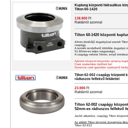
Kuplung központi hidraulikus 
Tilton 60-1420
138.900
Ft
Raktárról azonnal
Tilton 60-1420 központi kup
44mm átmérőjű dugattyúval szerelt Tilto
csapágy.
A termék rendelhető többféle dugattyú 
51.80mm-es teljes magasságú.
A csapágy mérete 54mm, ernyő érintkező 
Ajánlott központi kinyomós verseny kup
Csak szakember építheti be!
Garancia csak igazoltan szakszerű beép
Tilton 62-002 csapágy központi
rádiuszos felfekvő felülettel
23.900
Ft
Raktárról azonnal
Tilton 62-002 csapágy közpon
52mm-es rádiuszos felfekvő fel
Javító alkatrész, csapágy Tilton közpon
Az alábbi Tilton kinyomó dugattyúra illes
Tilton 62-612