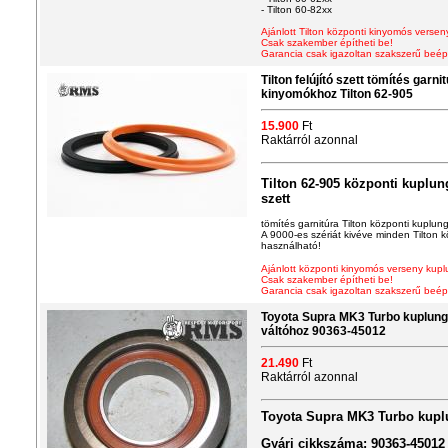
- Tilton 60-82xx
Ajánlott Tilton központi kinyomós vers
Csak szakember építheti be!
Garancia csak igazoltan szakszerű beép
Tilton felújító szett tömítés garn
kinyomókhoz Tilton 62-905
15.900
Ft
Raktárról azonnal
Tilton 62-905 központi kuplun
szett
tömítés garnitúra Tilton központi kuplu
A 9000-es szériát kivéve minden Tilton 
használható!
Ajánlott központi kinyomós verseny kup
Csak szakember építheti be!
Garancia csak igazoltan szakszerű beép
Toyota Supra MK3 Turbo kuplun
váltóhoz 90363-45012
21.490
Ft
Raktárról azonnal
Toyota Supra MK3 Turbo kup
Gyári cikkszáma: 90363-45012