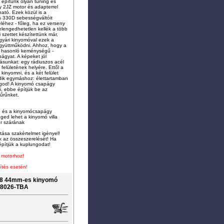
 építünk olyan tuning és
 2JZ motor és adapterrel
ató. Ezek közül is a
 330D sebességváltóit
eléhez - főleg, ha ez verseny
- elengedhetetlen kellék a több
 szettet készítettünk már,
 gyári kinyomóval ezek a
együttműködni. Ahhoz, hogy a
z hasonló keménységű -
ágyat. A képeket jól
sunkat: egy rádiuszos acél
felületének helyére. Ettől a
kinyomni, és a két felület
dik egymáshoz: élettartamban
ungod! A kinyomó csapágy
i, ebbe építjük be az
yűrűnket.
yő és a kinyomócsapágy
ged lehet a kinyomó villa
r szárának
tása szakértelmet igényel!
k az összeszerelését! Ha
építjük a kuplungodat!
s motorhoz!
ítés esetén!
18 44mm-es kinyomó
-8026-TBA