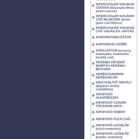
»
INTERCOOLER SZILIKON
CSÖVEK (típusspecifikus
turbó csövek)
»
INTERCOOLER SZILIKON
CSŐ BILINCSEK (turbó
gumi cső bilincs)
»
INTERCOOLER SZILIKON
CSŐ VÁGÁS ÉS JAVÍTÁS
»
KANYARSTABILIZÁTOR
»
KARTERGÁZ SZŰRŐ
»
KATALIZÁTOR (verseny
katalizátor, katalizátor
kiváltó cső)
»
KERÁMIA HŐVÉDŐ
BORÍTÁS KERÁMIA
BEVONAT
»
KERÉKCSAVAROK
KERÉKANYÁK
»
KIEGYENLÍTŐ TARTÁLY
(tágulási tartály
vízhűtőhöz)
»
KIPUFOGÓ
ALKATRÉSZEK
»
KIPUFOGÓ CSAVAR
TŐCSAVAR ANYA
»
KIPUFOGÓ DOBOK
»
KIPUFOGÓ FLEXI CSŐ
»
KIPUFOGÓ LEÖMLŐK
(szívó motorhoz)
»
KIPUFOGÓ LEÖMLŐK
(turbós motorhoz)