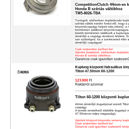
CompetitionClutch 44mm-es 
Honda B szériás váltókhoz
TM5-8026-TBA
Tuningolt, elsősorban duplatárcsás kup
szériás váltók esetén fordul elő, hogy a
kinyomócsapágy helyett más méretű, a
körméreten találkozó kinyomócsapágyra
kisebb körméreten találkozik a kuplungs
átmérőjű a csapágy domború felülete. E
van szükséged, ha a szerkezeted eltér a 
átmérőjű csapágyat!
Csak szakember építheti be!
Ajánlott átalakított, elsősorban duplatár
Honda B szériás váltókhoz.
Garancia csak igazoltan szakszerű
Kuplung központi hidraulikus 
Tilton 47.50mm 60-1200
123.900
Ft
Raktárról azonnal
Tilton 60-1200 központi kupl
44mm átmérőjű dugattyúval szerelt Tilto
csapágy.
A termék rendelhető többféle dugattyú 
47.50mm-es teljes magasságú.
Ajánlott központi kinyomós verseny kup
Csak szakember építheti be!
Garancia csak igazoltan szakszerű beép