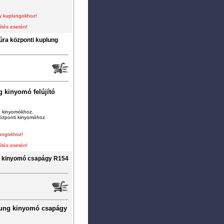
eny kuplungokhoz!
ítés esetén!
itúra központi kuplung
g kinyomó felújító
ng kinyomókhoz.
központi kinyomóhoz
lungokhoz!
ítés esetén!
g kinyomó csapágy R154
lung kinyomó csapágy