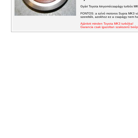
Gy
ári Toyota kinyomócsapágy turbós M
FONTOS: a szívó motoros Supra MK3 vál
szerelték, azokhoz ez a csapágy nem h
Ajánlott minden Toyota MK3 turbóba!
Garancia csak igazoltan szakszerű beép