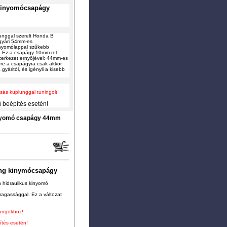
kinyomócsapágy
lunggal szerelt Honda B
 gyári 54mm-es
 nyomólappal szűkebb
. Ez a csapágy 10mm-rel
zerkezet ernyőjével: 44mm-es
rre a csapágyra csak akkor
gyáritól, és igényli a kisebb
csás kuplunggal tuningolt
 beépítés esetén!
kinyomó csapágy 44mm
ung kinymócsapágy
n hidraulikus kinyomó
magassággal. Ez a változat
lungokhoz!
ítés esetén!