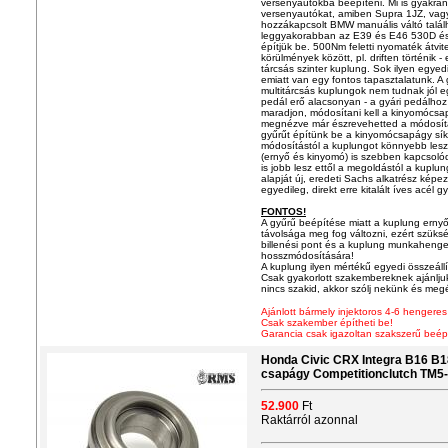
versenyautókba beépíteni. Mi is gyakran
versenyautókat, amiben Supra 1JZ, vagy
hozzákapcsolt BMW manuális váltó találh
leggyakorabban az E39 és E46 530D és
építjük be. 500Nm feletti nyomaték átvit
körülmények között, pl. driften történik 
tárcsás szinter kuplung. Sok ilyen egyedi
emiatt van egy fontos tapasztalatunk. A
multitárcsás kuplungok nem tudnak jól 
pedál erő alacsonyan - a gyári pedálho
maradjon, módosítani kell a kinyomócsap
megnézve már észrevehetted a módosítá
gyűrűt építünk be a kinyomócsapágy sík 
módosítástól a kuplungot könnyebb lesz 
(ernyő és kinyomó) is szebben kapcsoló
is jobb lesz ettől a megoldástól a kupl
alapját új, eredeti Sachs alkatrész képez
egyedileg, direkt erre kitalált íves acél g
FONTOS!
A gyűrű beépítése miatt a kuplung ern
távolsága meg fog változni, ezért szüksé
billenési pont és a kuplung munkahenge
hosszmódosítására!
A kuplung ilyen mértékű egyedi összeállí
Csak gyakorlott szakembereknek ajánlju
nincs szakid, akkor szólj nekünk és meg
Ajánlott bármely injektoros 4-6 hengere
Csak szakember építheti be!
Garancia csak igazoltan szakszerű beép
Honda Civic CRX Integra B16 B
csapágy Competitionclutch TM5
52.900
Ft
Raktárról azonnal