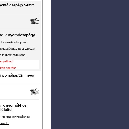
kinyomó csapágy 54mm
lung kinyomócsapágy
n hidraulikus kinyomó
magassággal. Ez a változat
felülete rádiuszos.
lungokhoz!
ítés esetén!
 kinyomóhoz 52mm-es
ti kinyomókhoz
ülettel
ti kuplung kinyomókhoz.
zkedik: