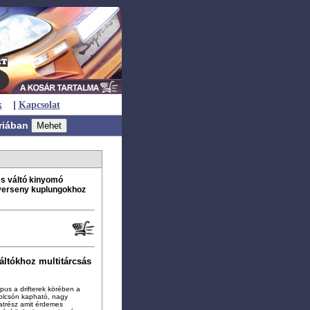
|
k
Kapcsolat
riában
s váltó kinyomó
 verseny kuplungokhoz
ltókhoz multitárcsás
pus a drifterek körében a
olcsón kapható, nagy
atrész amit érdemes