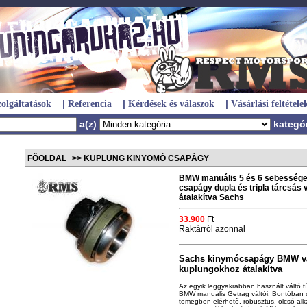
|
|
|
olgáltatások
Referencia
Kérdések és válaszok
Vásárlási feltétele
a(z)
kategó
FŐOLDAL
>> KUPLUNG KINYOMÓ CSAPÁGY
BMW manuális 5 és 6 sebessége
csapágy dupla és tripla tárcsás
átalakítva Sachs
33.900
Ft
Raktárról azonnal
Sachs kinymócsapágy BMW vá
kuplungokhoz átalakítva
Az egyik leggyakrabban használt váltó tí
BMW manuális Getrag váltói. Bontóban 
tömegben elérhető, robusztus, olcsó alk