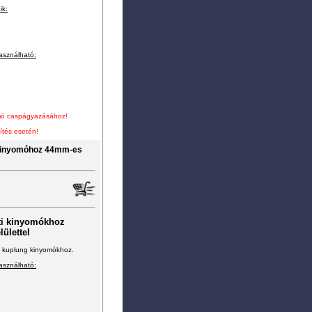
ik:
asználható:
yomó caspágyazásához!
ítés esetén!
 kinyomóhoz 44mm-es
ti kinyomókhoz
ülettel
ti kuplung kinyomókhoz.
asználható: