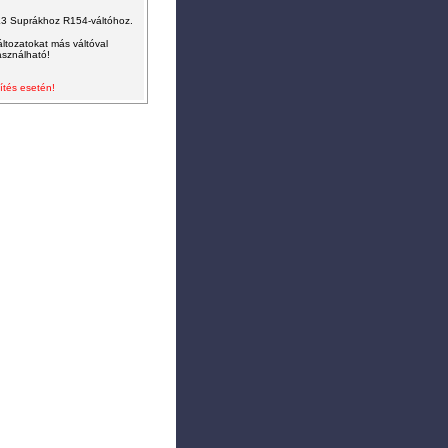
K3 Suprákhoz R154-váltóhoz.
tozatokat más váltóval
asználható!
ítés esetén!