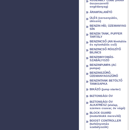
»
ASSEMBLY LUBE (motor
összeszerelő
segédanyag)
»
ÁRAMTALANÍTÓ
»
ÜLÉS (versenyülés,
üléssín)
»
BENZIN HÍD, ÜZEMANYAG
SÍN
»
BENZIN TANK, PUFFER
TARTÁLY
»
BENZINCSŐ (AN fémhálós
és nylonhálós cső)
»
BENZINCSŐ RÖGZÍTŐ
BILINCS
»
BENZINNYOMÁS-
SZABÁLYOZÓ
»
BENZINPUMPA (AC
pumpa)
»
BENZINSZŰRŐ,
ÜZEMANYAGSZŰRŐ
»
BENZINTANK BETÖLTŐ
TANKSAPKA
»
BIKÁZÓ (jump starter)
»
BIZTONSÁGI ÖV
»
BIZTONSÁGI ÖV
ALKATRÉSZ (alalap,
szemes csavar, öv vágó)
»
BLOCK GUARD
(motorblokk merevítő)
»
BOOST CONTROLLER
(turbónyomás
szabályozók)