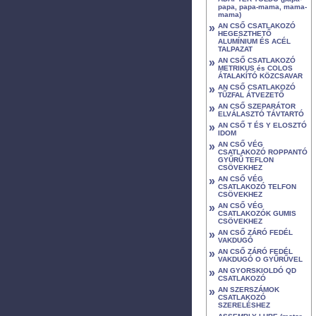
papa, papa-mama, mama-
mama)
»
AN CSŐ CSATLAKOZÓ
HEGESZTHETŐ
ALUMÍNIUM ÉS ACÉL
TALPAZAT
»
AN CSŐ CSATLAKOZÓ
METRIKUS és COLOS
ÁTALAKÍTÓ KÖZCSAVAR
»
AN CSŐ CSATLAKOZÓ
TŰZFAL ÁTVEZETŐ
»
AN CSŐ SZEPARÁTOR
ELVÁLASZTÓ TÁVTARTÓ
»
AN CSŐ T ÉS Y ELOSZTÓ
IDOM
»
AN CSŐ VÉG
CSATLAKOZÓ ROPPANTÓ
GYŰRŰ TEFLON
CSÖVEKHEZ
»
AN CSŐ VÉG
CSATLAKOZÓ TELFON
CSÖVEKHEZ
»
AN CSŐ VÉG
CSATLAKOZÓK GUMIS
CSÖVEKHEZ
»
AN CSŐ ZÁRÓ FEDÉL
VAKDUGÓ
»
AN CSŐ ZÁRÓ FEDÉL
VAKDUGÓ O GYŰRŰVEL
»
AN GYORSKIOLDÓ QD
CSATLAKOZÓ
»
AN SZERSZÁMOK
CSATLAKOZÓ
SZERELÉSHEZ