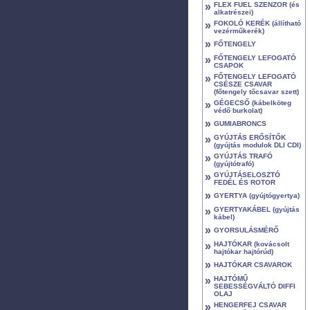
»
FLEX FUEL SZENZOR (és
alkatrészei)
»
FOKOLÓ KERÉK (állítható
vezérműkerék)
»
FŐTENGELY
»
FŐTENGELY LEFOGATÓ
CSAPOK
»
FŐTENGELY LEFOGATÓ
CSÉSZE CSAVAR
(főtengely tőcsavar szett)
»
GÉGECSŐ (kábelköteg
védő burkolat)
»
GUMIABRONCS
»
GYÚJTÁS ERŐSÍTŐK
(gyújtás modulok DLI CDI)
»
GYÚJTÁS TRAFÓ
(gyújtótrafó)
»
GYÚJTÁSELOSZTÓ
FEDÉL ÉS ROTOR
»
GYERTYA (gyújtógyertya)
»
GYERTYAKÁBEL (gyújtás
kábel)
»
GYORSULÁSMÉRŐ
»
HAJTÓKAR (kovácsolt
hajtókar hajtórúd)
»
HAJTÓKAR CSAVAROK
»
HAJTÓMŰ
SEBESSÉGVÁLTÓ DIFFI
OLAJ
»
HENGERFEJ CSAVAR