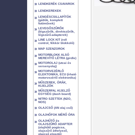
»
LENDKERÉK CSAVAROK
»
LENDKEREKEK
»
LENGÉSCSILLAPÍTÓK
(gátlók, komplett
futóművek)
»
LEVEGŐSZŰRŐK
(légszűrők, direktszűrők,
légszűrő-adapterek)
»
LINE LOCK KIT (roll
control, fékkör blokkoló)
»
MAP SZENZOROK
»
MOTORBLOKK ALSÓ
MEREVÍTŐ LÉTRA (girdle)
»
MOTOROLAJ (utcai és
versenyolaj)
»
MOTORVEZÉRLŐ
ELEKTONIKA, ECU (írható
motorvezérlő elektronika)
»
MŰSZEREK, ÓRÁK,
KIJELZŐK
»
MŰSZERFAL KIJELZŐ
EGYSÉG (dash board)
»
NITRO SZETTEK (N2O,
NOS)
»
OLAJCSŐ (AN olaj cső)
»
OLAJHŐFOK MÉRŐ ÓRA
»
OLAJHŰTŐ és
OLAJSZŰRŐ ADAPTER
(olajhűtő pogácsa,
olajszűrő áthelyező,
olajcső elosztó)