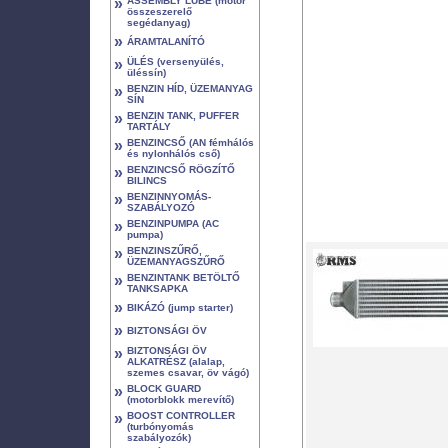
»
ASSEMBLY LUBE (motor
összeszerelő
segédanyag)
»
ÁRAMTALANÍTÓ
»
ÜLÉS (versenyülés,
üléssín)
»
BENZIN HÍD, ÜZEMANYAG
SÍN
»
BENZIN TANK, PUFFER
TARTÁLY
»
BENZINCSŐ (AN fémhálós
és nylonhálós cső)
»
BENZINCSŐ RÖGZÍTŐ
BILINCS
»
BENZINNYOMÁS-
SZABÁLYOZÓ
»
BENZINPUMPA (AC
pumpa)
»
BENZINSZŰRŐ,
ÜZEMANYAGSZŰRŐ
»
BENZINTANK BETÖLTŐ
TANKSAPKA
»
BIKÁZÓ (jump starter)
»
BIZTONSÁGI ÖV
»
BIZTONSÁGI ÖV
ALKATRÉSZ (alalap,
szemes csavar, öv vágó)
»
BLOCK GUARD
(motorblokk merevítő)
»
BOOST CONTROLLER
(turbónyomás
szabályozók)