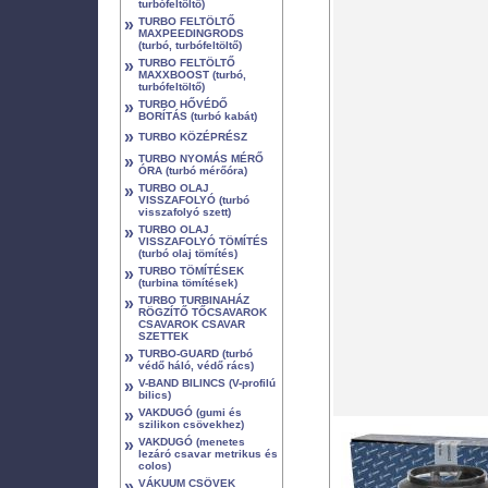
turbófeltöltő)
»
TURBO FELTÖLTŐ
MAXPEEDINGRODS
(turbó, turbófeltöltő)
»
TURBO FELTÖLTŐ
MAXXBOOST (turbó,
turbófeltöltő)
»
TURBO HŐVÉDŐ
BORÍTÁS (turbó kabát)
»
TURBO KÖZÉPRÉSZ
»
TURBO NYOMÁS MÉRŐ
ÓRA (turbó mérőóra)
»
TURBO OLAJ
VISSZAFOLYÓ (turbó
visszafolyó szett)
»
TURBO OLAJ
VISSZAFOLYÓ TÖMÍTÉS
(turbó olaj tömítés)
»
TURBO TÖMÍTÉSEK
(turbina tömítések)
»
TURBO TURBINAHÁZ
RÖGZÍTŐ TŐCSAVAROK
CSAVAROK CSAVAR
SZETTEK
»
TURBO-GUARD (turbó
védő háló, védő rács)
»
V-BAND BILINCS (V-profilú
bilics)
»
VAKDUGÓ (gumi és
szilikon csövekhez)
»
VAKDUGÓ (menetes
lezáró csavar metrikus és
colos)
»
VÁKUUM CSÖVEK