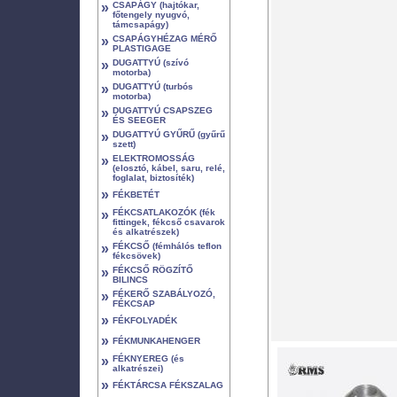
»
CSAPÁGY (hajtókar,
főtengely nyugvó,
támcsapágy)
»
CSAPÁGYHÉZAG MÉRŐ
PLASTIGAGE
»
DUGATTYÚ (szívó
motorba)
»
DUGATTYÚ (turbós
motorba)
»
DUGATTYÚ CSAPSZEG
ÉS SEEGER
»
DUGATTYÚ GYŰRŰ (gyűrű
szett)
»
ELEKTROMOSSÁG
(elosztó, kábel, saru, relé,
foglalat, biztosíték)
»
FÉKBETÉT
»
FÉKCSATLAKOZÓK (fék
fittingek, fékcső csavarok
és alkatrészek)
»
FÉKCSŐ (fémhálós teflon
fékcsövek)
»
FÉKCSŐ RÖGZÍTŐ
BILINCS
»
FÉKERŐ SZABÁLYOZÓ,
FÉKCSAP
»
FÉKFOLYADÉK
»
FÉKMUNKAHENGER
»
FÉKNYEREG (és
alkatrészei)
»
FÉKTÁRCSA FÉKSZALAG