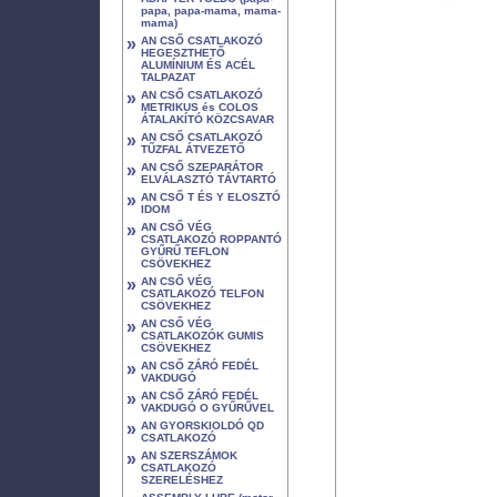
papa, papa-mama, mama-
mama)
»
AN CSŐ CSATLAKOZÓ
HEGESZTHETŐ
ALUMÍNIUM ÉS ACÉL
TALPAZAT
»
AN CSŐ CSATLAKOZÓ
METRIKUS és COLOS
ÁTALAKÍTÓ KÖZCSAVAR
»
AN CSŐ CSATLAKOZÓ
TŰZFAL ÁTVEZETŐ
»
AN CSŐ SZEPARÁTOR
ELVÁLASZTÓ TÁVTARTÓ
»
AN CSŐ T ÉS Y ELOSZTÓ
IDOM
»
AN CSŐ VÉG
CSATLAKOZÓ ROPPANTÓ
GYŰRŰ TEFLON
CSÖVEKHEZ
»
AN CSŐ VÉG
CSATLAKOZÓ TELFON
CSÖVEKHEZ
»
AN CSŐ VÉG
CSATLAKOZÓK GUMIS
CSÖVEKHEZ
»
AN CSŐ ZÁRÓ FEDÉL
VAKDUGÓ
»
AN CSŐ ZÁRÓ FEDÉL
VAKDUGÓ O GYŰRŰVEL
»
AN GYORSKIOLDÓ QD
CSATLAKOZÓ
»
AN SZERSZÁMOK
CSATLAKOZÓ
SZERELÉSHEZ