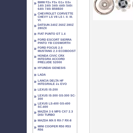
»
BMW F2x F3x G1x G3x
140i 240i 340i 440i 540i
640i 740i B58B30
»
CHEVROLET CORVETTE
CHEVY LS V8 LS I. II. III.
VI.
»
DATSUN 240Z 260Z 280Z
280ZX
»
FIAT PUNTO GT 1.4
»
FORD ESCORT SIERRA
PINTO YB COSWORTH
»
FORD FOCUS 2.0
MUSTANG 2.3 ECOBOOST
»
HONDA CIVIC CRX
INTEGRA ACCORD
PRELUDE S2000
»
HYUNDAI GENESIS
»
LADA
»
LANCIA DELTA HF
INTEGRALE és EVO
»
LEXUS IS-200
»
LEXUS IS-300 GS-300 SC-
300
»
LEXUS LS-400 GS-400
SC-400
»
MAZDA 3 6 MPS CX7 2.3
DISI TURBO
»
MAZDA MX-5 RX-7 RX-8
»
MINI COOPER R50 R53
R56