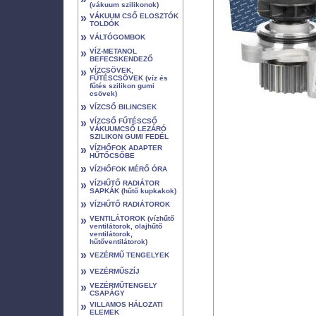
(vákuum szilikonok)
»
VÁKUUM CSŐ ELOSZTÓK
TOLDÓK
»
VÁLTÓGOMBOK
»
VÍZ-METANOL
BEFECSKENDEZŐ
»
VÍZCSÖVEK,
FŰTÉSCSÖVEK (víz és
fűtés szilikon gumi
csövek)
»
VÍZCSŐ BILINCSEK
»
VÍZCSŐ FŰTÉSCSŐ
VÁKUUMCSŐ LEZÁRÓ
SZILIKON GUMI FEDÉL
»
VÍZHŐFOK ADAPTER
HŰTŐCSŐBE
»
VÍZHŐFOK MÉRŐ ÓRA
»
VÍZHŰTŐ RADIÁTOR
SAPKÁK (hűtő kupkakok)
»
VÍZHŰTŐ RADIÁTOROK
»
VENTILÁTOROK (vízhűtő
ventilátorok, olajhűtő
ventilátorok,
hűtőventilátorok)
»
VEZÉRMŰ TENGELYEK
»
VEZÉRMŰSZÍJ
»
VEZÉRMŰTENGELY
CSAPÁGY
»
VILLAMOS HÁLOZATI
ELEMEK