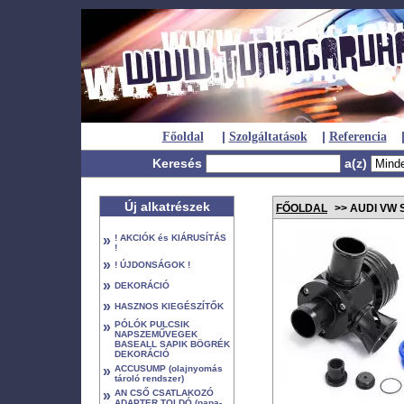
|
|
Főoldal
Szolgáltatások
Referencia
Keresés
a(z)
Új alkatrészek
FŐOLDAL
>> AUDI VW 
»
! AKCIÓK és KIÁRUSÍTÁS
!
»
! ÚJDONSÁGOK !
»
DEKORÁCIÓ
»
HASZNOS KIEGÉSZÍTŐK
»
PÓLÓK PULCSIK
NAPSZEMŰVEGEK
BASEALL SAPIK BÖGRÉK
DEKORÁCIÓ
»
ACCUSUMP (olajnyomás
tároló rendszer)
»
AN CSŐ CSATLAKOZÓ
ADAPTER TOLDÓ (papa-