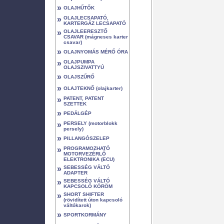
»
OLAJHŰTŐK
»
OLAJLECSAPATÓ,
KARTERGÁZ LECSAPATÓ
»
OLAJLEERESZTŐ
CSAVAR (mágneses karter
csavar)
»
OLAJNYOMÁS MÉRŐ ÓRA
»
OLAJPUMPA
OLAJSZIVATTYÚ
»
OLAJSZŰRŐ
»
OLAJTEKNŐ (olajkarter)
»
PATENT, PATENT
SZETTEK
»
PEDÁLGÉP
»
PERSELY (motorblokk
persely)
»
PILLANGÓSZELEP
»
PROGRAMOZHATÓ
MOTORVEZÉRLŐ
ELEKTRONIKA (ECU)
»
SEBESSÉG VÁLTÓ
ADAPTER
»
SEBESSÉG VÁLTÓ
KAPCSOLÓ KÖRÖM
»
SHORT SHIFTER
(rövidített úton kapcsoló
váltókarok)
»
SPORTKORMÁNY