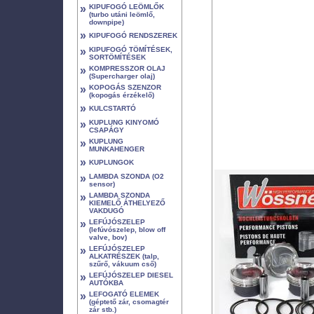
»
KIPUFOGÓ LEÖMLŐK
(turbo utáni leömlő,
downpipe)
»
KIPUFOGÓ RENDSZEREK
»
KIPUFOGÓ TÖMÍTÉSEK,
SORTÖMÍTÉSEK
»
KOMPRESSZOR OLAJ
(Supercharger olaj)
»
KOPOGÁS SZENZOR
(kopogás érzékelő)
»
KULCSTARTÓ
»
KUPLUNG KINYOMÓ
CSAPÁGY
»
KUPLUNG
MUNKAHENGER
»
KUPLUNGOK
»
LAMBDA SZONDA (O2
sensor)
»
LAMBDA SZONDA
KIEMELŐ ÁTHELYEZŐ
VAKDUGÓ
»
LEFÚJÓSZELEP
(lefúvószelep, blow off
valve, bov)
»
LEFÚJÓSZELEP
ALKATRÉSZEK (talp,
szűrő, vákuum cső)
»
LEFÚJÓSZELEP DIESEL
AUTÓKBA
»
LEFOGATÓ ELEMEK
(géptető zár, csomagtér
zár stb.)