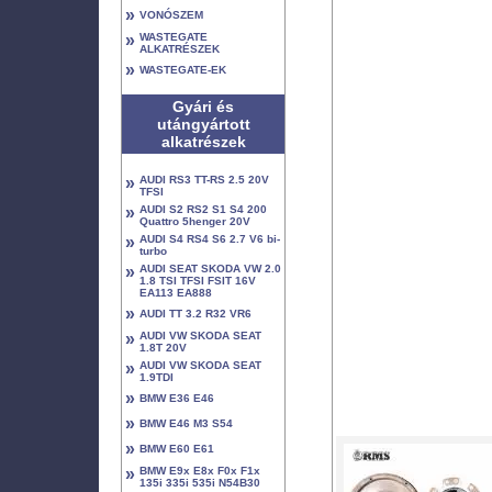
»
VONÓSZEM
»
WASTEGATE
ALKATRÉSZEK
»
WASTEGATE-EK
Gyári és
utángyártott
alkatrészek
»
AUDI RS3 TT-RS 2.5 20V
TFSI
»
AUDI S2 RS2 S1 S4 200
Quattro 5henger 20V
»
AUDI S4 RS4 S6 2.7 V6 bi-
turbo
»
AUDI SEAT SKODA VW 2.0
1.8 TSI TFSI FSIT 16V
EA113 EA888
»
AUDI TT 3.2 R32 VR6
»
AUDI VW SKODA SEAT
1.8T 20V
»
AUDI VW SKODA SEAT
1.9TDI
»
BMW E36 E46
»
BMW E46 M3 S54
»
BMW E60 E61
»
BMW E9x E8x F0x F1x
135i 335i 535i N54B30