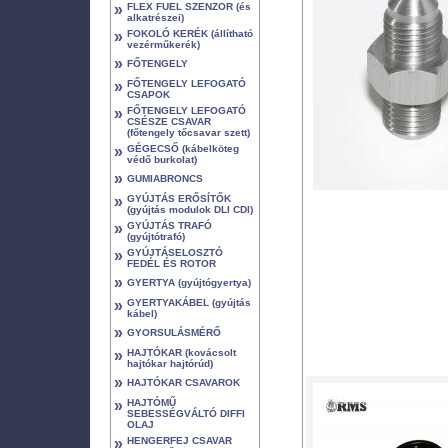
»
FLEX FUEL SZENZOR (és
alkatrészei)
»
FOKOLÓ KERÉK (állítható
vezérműkerék)
»
FŐTENGELY
»
FŐTENGELY LEFOGATÓ
CSAPOK
»
FŐTENGELY LEFOGATÓ
CSÉSZE CSAVAR
(főtengely tőcsavar szett)
»
GÉGECSŐ (kábelköteg
védő burkolat)
»
GUMIABRONCS
»
GYÚJTÁS ERŐSÍTŐK
(gyújtás modulok DLI CDI)
»
GYÚJTÁS TRAFÓ
(gyújtótrafó)
»
GYÚJTÁSELOSZTÓ
FEDÉL ÉS ROTOR
»
GYERTYA (gyújtógyertya)
»
GYERTYAKÁBEL (gyújtás
kábel)
»
GYORSULÁSMÉRŐ
»
HAJTÓKAR (kovácsolt
hajtókar hajtórúd)
»
HAJTÓKAR CSAVAROK
»
HAJTÓMŰ
SEBESSÉGVÁLTÓ DIFFI
OLAJ
»
HENGERFEJ CSAVAR