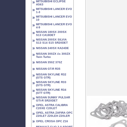
»
MITSUBISHI ECLIPSE
4G63
»
MITSUBISHI LANCER EVO
1-3
»
MITSUBISHI LANCER EVO
10
»
MITSUBISHI LANCER EVO
4-9
»
NISSAN 180SX 200SX
S13 CA18DET
»
NISSAN 200SX SILVIA
S13 S14 S15 SR20DET
»
NISSAN 240SX KA24DE
»
NISSAN 300ZX és 300ZX
Twin Turbo
»
NISSAN 350Z 370Z
»
NISSAN GT-R R35
»
NISSAN SKYLINE R32
(GTS GTR)
»
NISSAN SKYLINE R33
(GTS GTR)
»
NISSAN SKYLINE R34
(GTT GTR)
»
NISSAN SUNNY PULSAR
GTI-R SR20DET
»
OPEL ASTRA CALIBRA
C20XE C20LET
»
OPEL ASTRA ZAFIRA OPC
Z20LET Z20LEH Z20LER
»
OPEL CROSA OPC Z16
RENAULT CLIO 2.0 SPORT