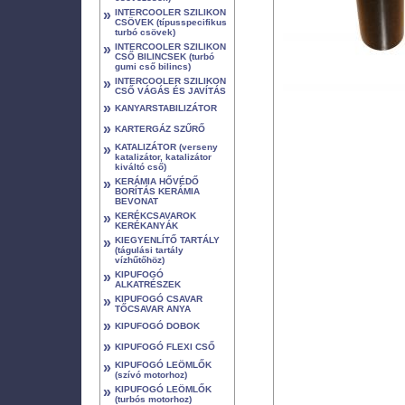
»
INTERCOOLER SZILIKON
CSÖVEK (típusspecifikus
turbó csövek)
»
INTERCOOLER SZILIKON
CSŐ BILINCSEK (turbó
gumi cső bilincs)
»
INTERCOOLER SZILIKON
CSŐ VÁGÁS ÉS JAVÍTÁS
»
KANYARSTABILIZÁTOR
»
KARTERGÁZ SZŰRŐ
»
KATALIZÁTOR (verseny
katalizátor, katalizátor
kiváltó cső)
»
KERÁMIA HŐVÉDŐ
BORÍTÁS KERÁMIA
BEVONAT
»
KERÉKCSAVAROK
KERÉKANYÁK
»
KIEGYENLÍTŐ TARTÁLY
(tágulási tartály
vízhűtőhöz)
»
KIPUFOGÓ
ALKATRÉSZEK
»
KIPUFOGÓ CSAVAR
TŐCSAVAR ANYA
»
KIPUFOGÓ DOBOK
»
KIPUFOGÓ FLEXI CSŐ
»
KIPUFOGÓ LEÖMLŐK
(szívó motorhoz)
»
KIPUFOGÓ LEÖMLŐK
(turbós motorhoz)