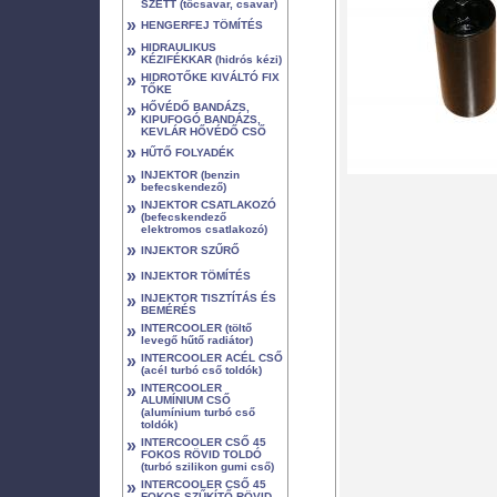
SZETT (tőcsavar, csavar)
»
HENGERFEJ TÖMÍTÉS
»
HIDRAULIKUS
KÉZIFÉKKAR (hidrós kézi)
»
HIDROTŐKE KIVÁLTÓ FIX
TŐKE
»
HŐVÉDŐ BANDÁZS,
KIPUFOGÓ BANDÁZS,
KEVLÁR HŐVÉDŐ CSŐ
»
HŰTŐ FOLYADÉK
»
INJEKTOR (benzin
befecskendező)
»
INJEKTOR CSATLAKOZÓ
(befecskendező
elektromos csatlakozó)
»
INJEKTOR SZŰRŐ
»
INJEKTOR TÖMÍTÉS
»
INJEKTOR TISZTÍTÁS ÉS
BEMÉRÉS
»
INTERCOOLER (töltő
levegő hűtő radiátor)
»
INTERCOOLER ACÉL CSŐ
(acél turbó cső toldók)
»
INTERCOOLER
ALUMÍNIUM CSŐ
(alumínium turbó cső
toldók)
»
INTERCOOLER CSŐ 45
FOKOS RÖVID TOLDÓ
(turbó szilikon gumi cső)
»
INTERCOOLER CSŐ 45
FOKOS SZŰKÍTŐ RÖVID