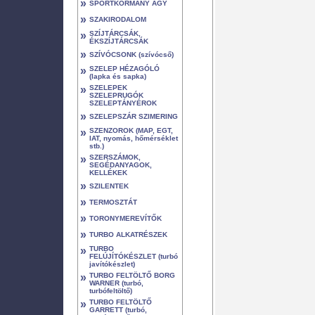
»
SPORTKORMÁNY AGY
»
SZAKIRODALOM
»
SZÍJTÁRCSÁK,
ÉKSZÍJTÁRCSÁK
»
SZÍVÓCSONK (szívócső)
»
SZELEP HÉZAGÓLÓ
(lapka és sapka)
»
SZELEPEK
SZELEPRUGÓK
SZELEPTÁNYÉROK
»
SZELEPSZÁR SZIMERING
»
SZENZOROK (MAP, EGT,
IAT, nyomás, hőmérséklet
stb.)
»
SZERSZÁMOK,
SEGÉDANYAGOK,
KELLÉKEK
»
SZILENTEK
»
TERMOSZTÁT
»
TORONYMEREVÍTŐK
»
TURBO ALKATRÉSZEK
»
TURBO
FELÚJÍTÓKÉSZLET (turbó
javítókészlet)
»
TURBO FELTÖLTŐ BORG
WARNER (turbó,
turbófeltöltő)
»
TURBO FELTÖLTŐ
GARRETT (turbó,