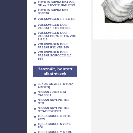
»
TOYOTA SUPRA MK4 2JZ-
GE és 2JZ-GTE BI-TURBÓ
»
TOYOTA SUPRA MK5
B58B30
»
VOLKSWAGEN 1.2 1.4 TSI
»
VOLKSWAGEN GOLF
PASSAT 1.9TDi DIESEL
»
VOLKSWAGEN GOLF
PASSAT BORA JETTA VR6
2.8 2.9
»
VOLKSWAGEN GOLF
PASSAT R32 VR6 24V
»
VOLKSWAGEN GOLF
PASSAT SCIROCCO 2.0
16V
Használt, bontott
alkatrészek
»
LEXUS GS-300 (TOYOTA
ARISTO)
»
NISSAN 200SX S13
CA18DET
»
NISSAN SKYLINE R32
GTR
»
NISSAN SKYLINE R33
GTS-T RB25DET
»
TESLA MODEL 3 2019-
2023
»
TESLA MODEL S 2021-
TŐL
»
TESLA MODEL Y (2019-