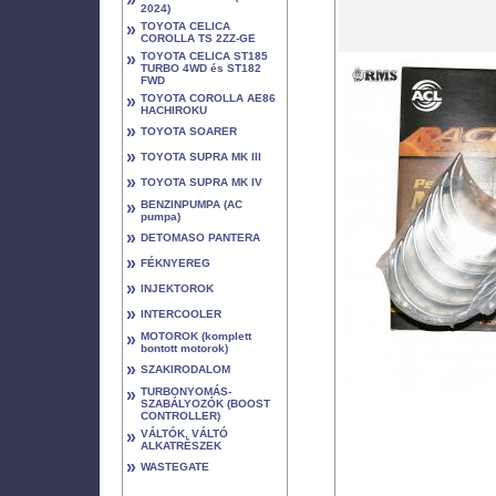
2024)
»
TOYOTA CELICA
COROLLA TS 2ZZ-GE
»
TOYOTA CELICA ST185
TURBO 4WD és ST182
FWD
»
TOYOTA COROLLA AE86
HACHIROKU
»
TOYOTA SOARER
»
TOYOTA SUPRA MK III
»
TOYOTA SUPRA MK IV
»
BENZINPUMPA (AC
pumpa)
»
DETOMASO PANTERA
»
FÉKNYEREG
»
INJEKTOROK
»
INTERCOOLER
»
MOTOROK (komplett
bontott motorok)
»
SZAKIRODALOM
»
TURBONYOMÁS-
SZABÁLYOZÓK (BOOST
CONTROLLER)
»
VÁLTÓK, VÁLTÓ
ALKATRÉSZEK
»
WASTEGATE