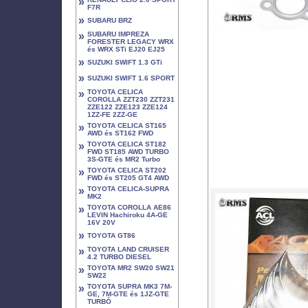
»
F7R
»
SUBARU BRZ
»
SUBARU IMPREZA
FORESTER LEGACY WRX
és WRX STi EJ20 EJ25
»
SUZUKI SWIFT 1.3 GTi
»
SUZUKI SWIFT 1.6 SPORT
»
TOYOTA CELICA
COROLLA ZZT230 ZZT231
ZZE122 ZZE123 ZZE124
1ZZ-FE 2ZZ-GE
»
TOYOTA CELICA ST165
AWD és ST162 FWD
»
TOYOTA CELICA ST182
FWD ST185 AWD TURBO
3S-GTE és MR2 Turbo
»
TOYOTA CELICA ST202
FWD és ST205 GT4 AWD
»
TOYOTA CELICA-SUPRA
MK2
»
TOYOTA COROLLA AE86
LEVIN Hachiroku 4A-GE
16V 20V
»
TOYOTA GT86
»
TOYOTA LAND CRUISER
4.2 TURBO DIESEL
»
TOYOTA MR2 SW20 SW21
SW22
»
TOYOTA SUPRA MK3 7M-
GE, 7M-GTE és 1JZ-GTE
TURBÓ