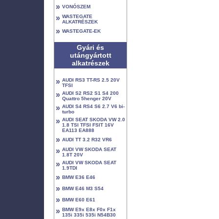
»
VONÓSZEM
»
WASTEGATE
ALKATRÉSZEK
»
WASTEGATE-EK
Gyári és
utángyártott
alkatrészek
»
AUDI RS3 TT-RS 2.5 20V
TFSI
»
AUDI S2 RS2 S1 S4 200
Quattro 5henger 20V
»
AUDI S4 RS4 S6 2.7 V6 bi-
turbo
»
AUDI SEAT SKODA VW 2.0
1.8 TSI TFSI FSIT 16V
EA113 EA888
»
AUDI TT 3.2 R32 VR6
»
AUDI VW SKODA SEAT
1.8T 20V
»
AUDI VW SKODA SEAT
1.9TDI
»
BMW E36 E46
»
BMW E46 M3 S54
»
BMW E60 E61
»
BMW E9x E8x F0x F1x
135i 335i 535i N54B30