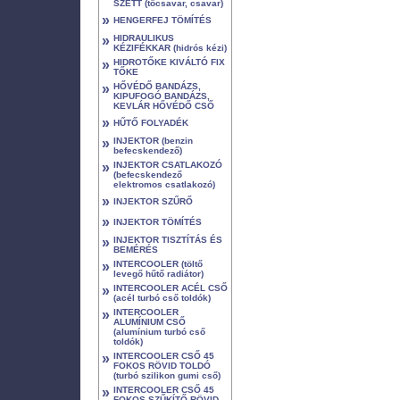
SZETT (tőcsavar, csavar)
»
HENGERFEJ TÖMÍTÉS
»
HIDRAULIKUS
KÉZIFÉKKAR (hidrós kézi)
»
HIDROTŐKE KIVÁLTÓ FIX
TŐKE
»
HŐVÉDŐ BANDÁZS,
KIPUFOGÓ BANDÁZS,
KEVLÁR HŐVÉDŐ CSŐ
»
HŰTŐ FOLYADÉK
»
INJEKTOR (benzin
befecskendező)
»
INJEKTOR CSATLAKOZÓ
(befecskendező
elektromos csatlakozó)
»
INJEKTOR SZŰRŐ
»
INJEKTOR TÖMÍTÉS
»
INJEKTOR TISZTÍTÁS ÉS
BEMÉRÉS
»
INTERCOOLER (töltő
levegő hűtő radiátor)
»
INTERCOOLER ACÉL CSŐ
(acél turbó cső toldók)
»
INTERCOOLER
ALUMÍNIUM CSŐ
(alumínium turbó cső
toldók)
»
INTERCOOLER CSŐ 45
FOKOS RÖVID TOLDÓ
(turbó szilikon gumi cső)
»
INTERCOOLER CSŐ 45
FOKOS SZŰKÍTŐ RÖVID