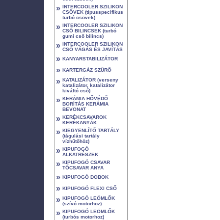
»
INTERCOOLER SZILIKON
CSÖVEK (típusspecifikus
turbó csövek)
»
INTERCOOLER SZILIKON
CSŐ BILINCSEK (turbó
gumi cső bilincs)
»
INTERCOOLER SZILIKON
CSŐ VÁGÁS ÉS JAVÍTÁS
»
KANYARSTABILIZÁTOR
»
KARTERGÁZ SZŰRŐ
»
KATALIZÁTOR (verseny
katalizátor, katalizátor
kiváltó cső)
»
KERÁMIA HŐVÉDŐ
BORÍTÁS KERÁMIA
BEVONAT
»
KERÉKCSAVAROK
KERÉKANYÁK
»
KIEGYENLÍTŐ TARTÁLY
(tágulási tartály
vízhűtőhöz)
»
KIPUFOGÓ
ALKATRÉSZEK
»
KIPUFOGÓ CSAVAR
TŐCSAVAR ANYA
»
KIPUFOGÓ DOBOK
»
KIPUFOGÓ FLEXI CSŐ
»
KIPUFOGÓ LEÖMLŐK
(szívó motorhoz)
»
KIPUFOGÓ LEÖMLŐK
(turbós motorhoz)