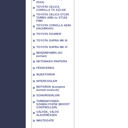
2024)
»
TOYOTA CELICA
COROLLA TS 2ZZ-GE
»
TOYOTA CELICA ST185
TURBO 4WD és ST182
FWD
»
TOYOTA COROLLA AE86
HACHIROKU
»
TOYOTA SOARER
»
TOYOTA SUPRA MK III
»
TOYOTA SUPRA MK IV
»
BENZINPUMPA (AC
pumpa)
»
DETOMASO PANTERA
»
FÉKNYEREG
»
INJEKTOROK
»
INTERCOOLER
»
MOTOROK (komplett
bontott motorok)
»
SZAKIRODALOM
»
TURBONYOMÁS-
SZABÁLYOZÓK (BOOST
CONTROLLER)
»
VÁLTÓK, VÁLTÓ
ALKATRÉSZEK
»
WASTEGATE