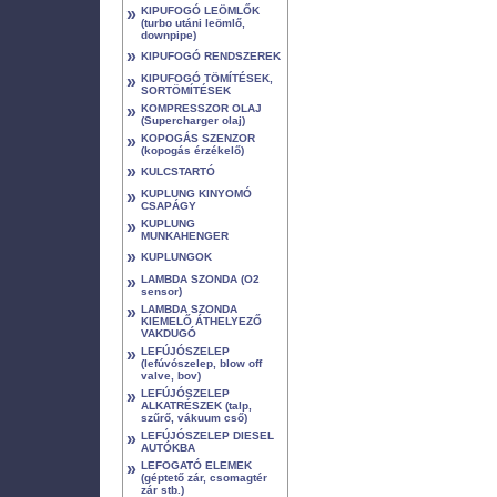
»
KIPUFOGÓ LEÖMLŐK
(turbo utáni leömlő,
downpipe)
»
KIPUFOGÓ RENDSZEREK
»
KIPUFOGÓ TÖMÍTÉSEK,
SORTÖMÍTÉSEK
»
KOMPRESSZOR OLAJ
(Supercharger olaj)
»
KOPOGÁS SZENZOR
(kopogás érzékelő)
»
KULCSTARTÓ
»
KUPLUNG KINYOMÓ
CSAPÁGY
»
KUPLUNG
MUNKAHENGER
»
KUPLUNGOK
»
LAMBDA SZONDA (O2
sensor)
»
LAMBDA SZONDA
KIEMELŐ ÁTHELYEZŐ
VAKDUGÓ
»
LEFÚJÓSZELEP
(lefúvószelep, blow off
valve, bov)
»
LEFÚJÓSZELEP
ALKATRÉSZEK (talp,
szűrő, vákuum cső)
»
LEFÚJÓSZELEP DIESEL
AUTÓKBA
»
LEFOGATÓ ELEMEK
(géptető zár, csomagtér
zár stb.)