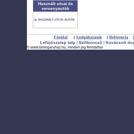
Használt utcai és
versenyautók
»
HASZNÁLT UTCAI AUTÓK
|
|
Főoldal
Szolgáltatások
Referencia
|
|
Lefújószelep talp
Szilikoncső
Kovácsolt du
©
www.tuningaruhaz.hu
, minden jog fenntartva