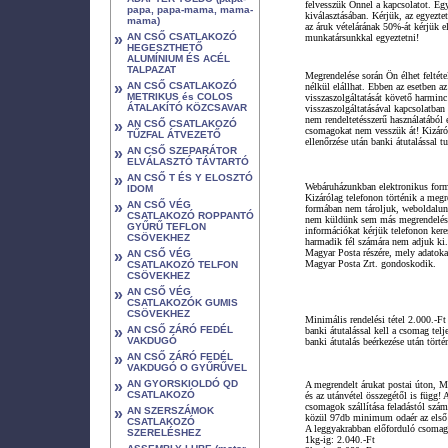
felvesszük Önnel a kapcsolatot. Egy
papa, papa-mama, mama-
kiválasztásában. Kérjük, az egyezte
mama)
az áruk vételárának 50%-át kérjük el
»
AN CSŐ CSATLAKOZÓ
munkatársunkkal egyeztetni!
HEGESZTHETŐ
ALUMÍNIUM ÉS ACÉL
TALPAZAT
Megrendelése során Ön élhet feltéte
»
AN CSŐ CSATLAKOZÓ
nélkül elállhat. Ebben az esetben az
METRIKUS és COLOS
visszaszolgáltatását követő harminc 
ÁTALAKÍTÓ KÖZCSAVAR
visszaszolgáltatásával kapcsolatban 
nem rendeltetésszerű használatából 
»
AN CSŐ CSATLAKOZÓ
csomagokat nem vesszük át! Kizáró
TŰZFAL ÁTVEZETŐ
ellenőrzése után banki átutalással tu
»
AN CSŐ SZEPARÁTOR
ELVÁLASZTÓ TÁVTARTÓ
»
AN CSŐ T ÉS Y ELOSZTÓ
Webáruházunkban elektronikus form
IDOM
Kizárólag telefonon történik a meg
»
AN CSŐ VÉG
formában nem tároljuk, weboldalunk 
CSATLAKOZÓ ROPPANTÓ
nem küldünk sem más megrendelésse
GYŰRŰ TEFLON
információkat kérjük telefonon kere
CSÖVEKHEZ
harmadik fél számára nem adjuk ki.
Magyar Posta részére, mely adatoka
»
AN CSŐ VÉG
Magyar Posta Zrt. gondoskodik.
CSATLAKOZÓ TELFON
CSÖVEKHEZ
»
AN CSŐ VÉG
CSATLAKOZÓK GUMIS
CSÖVEKHEZ
Minimális rendelési tétel 2.000.-Ft
»
AN CSŐ ZÁRÓ FEDÉL
banki átutalással kell a csomag telje
VAKDUGÓ
banki átutalás beérkezése után törté
»
AN CSŐ ZÁRÓ FEDÉL
VAKDUGÓ O GYŰRŰVEL
»
AN GYORSKIOLDÓ QD
A megrendelt árukat postai úton, M
CSATLAKOZÓ
és az utánvétel összegétől is függ!
A
csomagok szállítása feladástól szám
»
AN SZERSZÁMOK
közül 97db minimum odaér az első 
CSATLAKOZÓ
A leggyakrabban előforduló csomagdí
SZERELÉSHEZ
1kg-ig: 2.040.-Ft