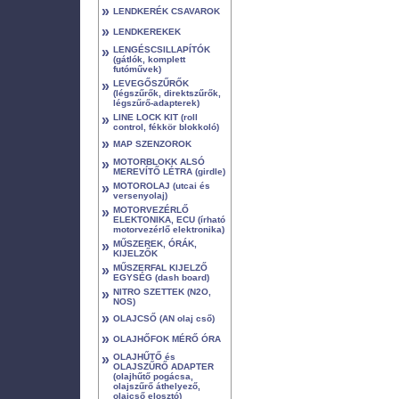
»
LENDKERÉK CSAVAROK
»
LENDKEREKEK
»
LENGÉSCSILLAPÍTÓK
(gátlók, komplett
futóművek)
»
LEVEGŐSZŰRŐK
(légszűrők, direktszűrők,
légszűrő-adapterek)
»
LINE LOCK KIT (roll
control, fékkör blokkoló)
»
MAP SZENZOROK
»
MOTORBLOKK ALSÓ
MEREVÍTŐ LÉTRA (girdle)
»
MOTOROLAJ (utcai és
versenyolaj)
»
MOTORVEZÉRLŐ
ELEKTONIKA, ECU (írható
motorvezérlő elektronika)
»
MŰSZEREK, ÓRÁK,
KIJELZŐK
»
MŰSZERFAL KIJELZŐ
EGYSÉG (dash board)
»
NITRO SZETTEK (N2O,
NOS)
»
OLAJCSŐ (AN olaj cső)
»
OLAJHŐFOK MÉRŐ ÓRA
»
OLAJHŰTŐ és
OLAJSZŰRŐ ADAPTER
(olajhűtő pogácsa,
olajszűrő áthelyező,
olajcső elosztó)