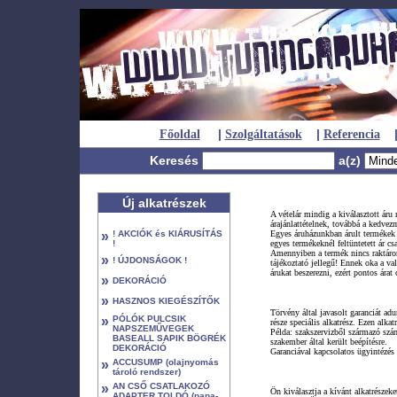
|
|
Főoldal
Szolgáltatások
Referencia
Keresés
a(z)
Új alkatrészek
A vételár mindig a kiválasztott áru
árajánlattételnek, továbbá a kedvez
»
! AKCIÓK és KIÁRUSÍTÁS
Egyes áruházunkban árult termékek 
!
egyes termékeknél feltüntetett ár cs
Amennyiben a termék nincs raktáron
»
! ÚJDONSÁGOK !
tájékoztató jellegű! Ennek oka a v
árukat beszerezni, ezért pontos ára
»
DEKORÁCIÓ
»
HASZNOS KIEGÉSZÍTŐK
Törvény által javasolt garanciát ad
»
PÓLÓK PULCSIK
része speciális alkatrész. Ezen alka
NAPSZEMŰVEGEK
Példa: szakszervizből származó szám
BASEALL SAPIK BÖGRÉK
szakember által került beépítésre.
DEKORÁCIÓ
Garanciával kapcsolatos ügyintézés
»
ACCUSUMP (olajnyomás
tároló rendszer)
»
AN CSŐ CSATLAKOZÓ
Ön kiválasztja a kívánt alkatrészek
ADAPTER TOLDÓ (papa-