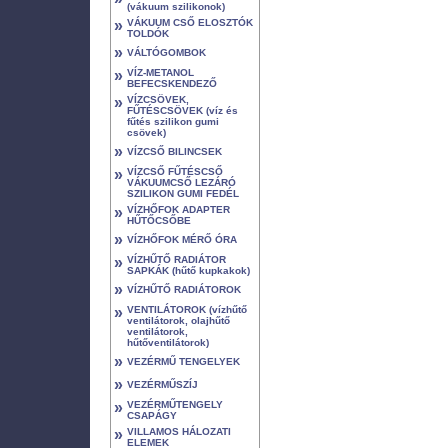
(vákuum szilikonok)
»
VÁKUUM CSŐ ELOSZTÓK
TOLDÓK
»
VÁLTÓGOMBOK
»
VÍZ-METANOL
BEFECSKENDEZŐ
»
VÍZCSÖVEK,
FŰTÉSCSÖVEK (víz és
fűtés szilikon gumi
csövek)
»
VÍZCSŐ BILINCSEK
»
VÍZCSŐ FŰTÉSCSŐ
VÁKUUMCSŐ LEZÁRÓ
SZILIKON GUMI FEDÉL
»
VÍZHŐFOK ADAPTER
HŰTŐCSŐBE
»
VÍZHŐFOK MÉRŐ ÓRA
»
VÍZHŰTŐ RADIÁTOR
SAPKÁK (hűtő kupkakok)
»
VÍZHŰTŐ RADIÁTOROK
»
VENTILÁTOROK (vízhűtő
ventilátorok, olajhűtő
ventilátorok,
hűtőventilátorok)
»
VEZÉRMŰ TENGELYEK
»
VEZÉRMŰSZÍJ
»
VEZÉRMŰTENGELY
CSAPÁGY
»
VILLAMOS HÁLOZATI
ELEMEK