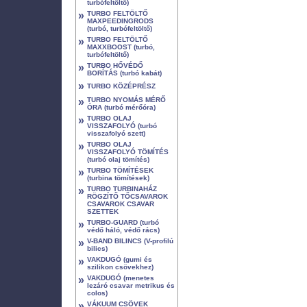
turbófeltöltő)
»
TURBO FELTÖLTŐ
MAXPEEDINGRODS
(turbó, turbófeltöltő)
»
TURBO FELTÖLTŐ
MAXXBOOST (turbó,
turbófeltöltő)
»
TURBO HŐVÉDŐ
BORÍTÁS (turbó kabát)
»
TURBO KÖZÉPRÉSZ
»
TURBO NYOMÁS MÉRŐ
ÓRA (turbó mérőóra)
»
TURBO OLAJ
VISSZAFOLYÓ (turbó
visszafolyó szett)
»
TURBO OLAJ
VISSZAFOLYÓ TÖMÍTÉS
(turbó olaj tömítés)
»
TURBO TÖMÍTÉSEK
(turbina tömítések)
»
TURBO TURBINAHÁZ
RÖGZÍTŐ TŐCSAVAROK
CSAVAROK CSAVAR
SZETTEK
»
TURBO-GUARD (turbó
védő háló, védő rács)
»
V-BAND BILINCS (V-profilú
bilics)
»
VAKDUGÓ (gumi és
szilikon csövekhez)
»
VAKDUGÓ (menetes
lezáró csavar metrikus és
colos)
»
VÁKUUM CSÖVEK