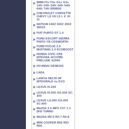
»
BMW F2x F3x G1x G3x
140i 240i 340i 440i 540i
640i 740i B58B30
»
CHEVROLET CORVETTE
CHEVY LS V8 LS I. II. III.
VI.
»
DATSUN 240Z 260Z 280Z
280ZX
»
FIAT PUNTO GT 1.4
»
FORD ESCORT SIERRA
PINTO YB COSWORTH
»
FORD FOCUS 2.0
MUSTANG 2.3 ECOBOOST
»
HONDA CIVIC CRX
INTEGRA ACCORD
PRELUDE S2000
»
HYUNDAI GENESIS
»
LADA
»
LANCIA DELTA HF
INTEGRALE és EVO
»
LEXUS IS-200
»
LEXUS IS-300 GS-300 SC-
300
»
LEXUS LS-400 GS-400
SC-400
»
MAZDA 3 6 MPS CX7 2.3
DISI TURBO
»
MAZDA MX-5 RX-7 RX-8
»
MINI COOPER R50 R53
R56