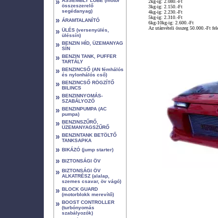
»
ASSEMBLY LUBE (motor
2kg-ig: 2.080.-Ft
összeszerelő
3kg-ig: 2.150.-Ft
segédanyag)
4kg-ig: 2.230.-Ft
5kg-ig: 2.310.-Ft
»
ÁRAMTALANÍTÓ
6kg-10kg-ig: 2.600.-Ft
Az utánvételi összeg 50.000.-Ft fe
»
ÜLÉS (versenyülés,
üléssín)
»
BENZIN HÍD, ÜZEMANYAG
SÍN
»
BENZIN TANK, PUFFER
TARTÁLY
»
BENZINCSŐ (AN fémhálós
és nylonhálós cső)
»
BENZINCSŐ RÖGZÍTŐ
BILINCS
»
BENZINNYOMÁS-
SZABÁLYOZÓ
»
BENZINPUMPA (AC
pumpa)
»
BENZINSZŰRŐ,
ÜZEMANYAGSZŰRŐ
»
BENZINTANK BETÖLTŐ
TANKSAPKA
»
BIKÁZÓ (jump starter)
»
BIZTONSÁGI ÖV
»
BIZTONSÁGI ÖV
ALKATRÉSZ (alalap,
szemes csavar, öv vágó)
»
BLOCK GUARD
(motorblokk merevítő)
»
BOOST CONTROLLER
(turbónyomás
szabályozók)