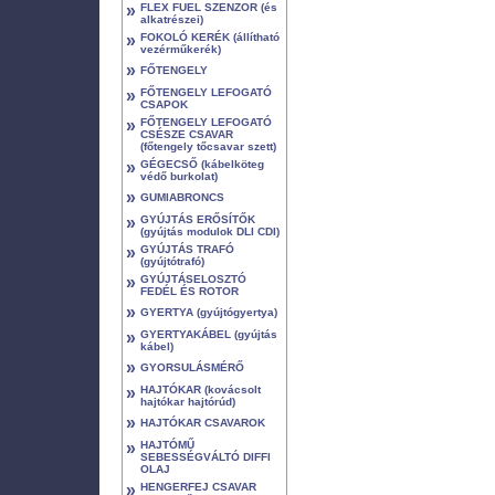
»
FLEX FUEL SZENZOR (és
alkatrészei)
»
FOKOLÓ KERÉK (állítható
vezérműkerék)
»
FŐTENGELY
»
FŐTENGELY LEFOGATÓ
CSAPOK
»
FŐTENGELY LEFOGATÓ
CSÉSZE CSAVAR
(főtengely tőcsavar szett)
»
GÉGECSŐ (kábelköteg
védő burkolat)
»
GUMIABRONCS
»
GYÚJTÁS ERŐSÍTŐK
(gyújtás modulok DLI CDI)
»
GYÚJTÁS TRAFÓ
(gyújtótrafó)
»
GYÚJTÁSELOSZTÓ
FEDÉL ÉS ROTOR
»
GYERTYA (gyújtógyertya)
»
GYERTYAKÁBEL (gyújtás
kábel)
»
GYORSULÁSMÉRŐ
»
HAJTÓKAR (kovácsolt
hajtókar hajtórúd)
»
HAJTÓKAR CSAVAROK
»
HAJTÓMŰ
SEBESSÉGVÁLTÓ DIFFI
OLAJ
»
HENGERFEJ CSAVAR