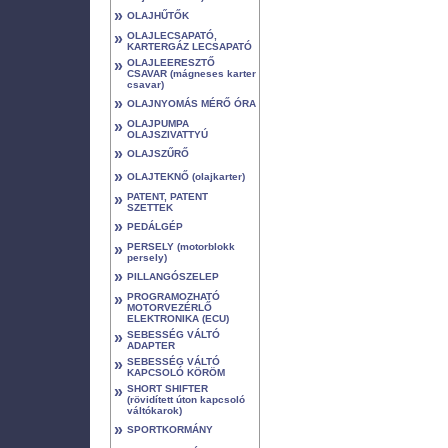
»
OLAJHŰTŐK
»
OLAJLECSAPATÓ,
KARTERGÁZ LECSAPATÓ
»
OLAJLEERESZTŐ
CSAVAR (mágneses karter
csavar)
»
OLAJNYOMÁS MÉRŐ ÓRA
»
OLAJPUMPA
OLAJSZIVATTYÚ
»
OLAJSZŰRŐ
»
OLAJTEKNŐ (olajkarter)
»
PATENT, PATENT
SZETTEK
»
PEDÁLGÉP
»
PERSELY (motorblokk
persely)
»
PILLANGÓSZELEP
»
PROGRAMOZHATÓ
MOTORVEZÉRLŐ
ELEKTRONIKA (ECU)
»
SEBESSÉG VÁLTÓ
ADAPTER
»
SEBESSÉG VÁLTÓ
KAPCSOLÓ KÖRÖM
»
SHORT SHIFTER
(rövidített úton kapcsoló
váltókarok)
»
SPORTKORMÁNY