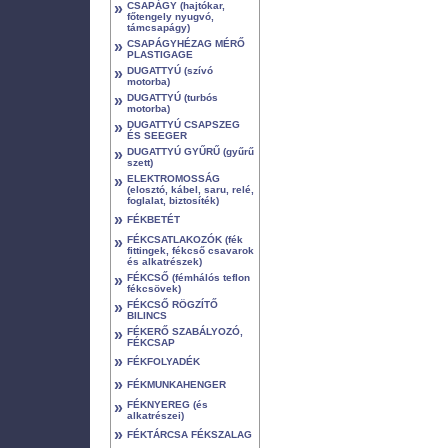
»
CSAPÁGY (hajtókar,
főtengely nyugvó,
támcsapágy)
»
CSAPÁGYHÉZAG MÉRŐ
PLASTIGAGE
»
DUGATTYÚ (szívó
motorba)
»
DUGATTYÚ (turbós
motorba)
»
DUGATTYÚ CSAPSZEG
ÉS SEEGER
»
DUGATTYÚ GYŰRŰ (gyűrű
szett)
»
ELEKTROMOSSÁG
(elosztó, kábel, saru, relé,
foglalat, biztosíték)
»
FÉKBETÉT
»
FÉKCSATLAKOZÓK (fék
fittingek, fékcső csavarok
és alkatrészek)
»
FÉKCSŐ (fémhálós teflon
fékcsövek)
»
FÉKCSŐ RÖGZÍTŐ
BILINCS
»
FÉKERŐ SZABÁLYOZÓ,
FÉKCSAP
»
FÉKFOLYADÉK
»
FÉKMUNKAHENGER
»
FÉKNYEREG (és
alkatrészei)
»
FÉKTÁRCSA FÉKSZALAG