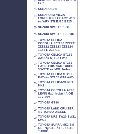
»
F7R
»
SUBARU BRZ
»
SUBARU IMPREZA
FORESTER LEGACY WRX
és WRX STi EJ20 EJ25
»
SUZUKI SWIFT 1.3 GTi
»
SUZUKI SWIFT 1.6 SPORT
»
TOYOTA CELICA
COROLLA ZZT230 ZZT231
ZZE122 ZZE123 ZZE124
1ZZ-FE 2ZZ-GE
»
TOYOTA CELICA ST165
AWD és ST162 FWD
»
TOYOTA CELICA ST182
FWD ST185 AWD TURBO
3S-GTE és MR2 Turbo
»
TOYOTA CELICA ST202
FWD és ST205 GT4 AWD
»
TOYOTA CELICA-SUPRA
MK2
»
TOYOTA COROLLA AE86
LEVIN Hachiroku 4A-GE
16V 20V
»
TOYOTA GT86
»
TOYOTA LAND CRUISER
4.2 TURBO DIESEL
»
TOYOTA MR2 SW20 SW21
SW22
»
TOYOTA SUPRA MK3 7M-
GE, 7M-GTE és 1JZ-GTE
TURBÓ