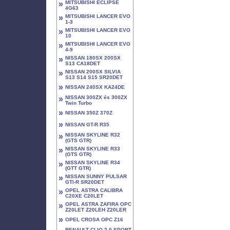
»
MITSUBISHI ECLIPSE
4G63
»
MITSUBISHI LANCER EVO
1-3
»
MITSUBISHI LANCER EVO
10
»
MITSUBISHI LANCER EVO
4-9
»
NISSAN 180SX 200SX
S13 CA18DET
»
NISSAN 200SX SILVIA
S13 S14 S15 SR20DET
»
NISSAN 240SX KA24DE
»
NISSAN 300ZX és 300ZX
Twin Turbo
»
NISSAN 350Z 370Z
»
NISSAN GT-R R35
»
NISSAN SKYLINE R32
(GTS GTR)
»
NISSAN SKYLINE R33
(GTS GTR)
»
NISSAN SKYLINE R34
(GTT GTR)
»
NISSAN SUNNY PULSAR
GTI-R SR20DET
»
OPEL ASTRA CALIBRA
C20XE C20LET
»
OPEL ASTRA ZAFIRA OPC
Z20LET Z20LEH Z20LER
»
OPEL CROSA OPC Z16
RENAULT CLIO 2.0 SPORT