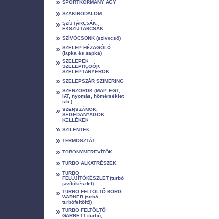
»
SPORTKORMÁNY AGY
»
SZAKIRODALOM
»
SZÍJTÁRCSÁK,
ÉKSZÍJTÁRCSÁK
»
SZÍVÓCSONK (szívócső)
»
SZELEP HÉZAGÓLÓ
(lapka és sapka)
»
SZELEPEK
SZELEPRUGÓK
SZELEPTÁNYÉROK
»
SZELEPSZÁR SZIMERING
»
SZENZOROK (MAP, EGT,
IAT, nyomás, hőmérséklet
stb.)
»
SZERSZÁMOK,
SEGÉDANYAGOK,
KELLÉKEK
»
SZILENTEK
»
TERMOSZTÁT
»
TORONYMEREVÍTŐK
»
TURBO ALKATRÉSZEK
»
TURBO
FELÚJÍTÓKÉSZLET (turbó
javítókészlet)
»
TURBO FELTÖLTŐ BORG
WARNER (turbó,
turbófeltöltő)
»
TURBO FELTÖLTŐ
GARRETT (turbó,