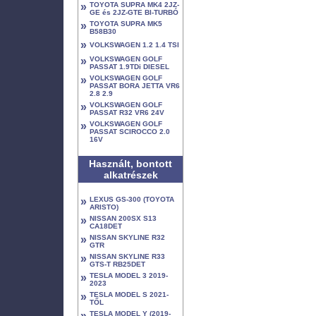
»
TOYOTA SUPRA MK4 2JZ-
GE és 2JZ-GTE BI-TURBÓ
»
TOYOTA SUPRA MK5
B58B30
»
VOLKSWAGEN 1.2 1.4 TSI
»
VOLKSWAGEN GOLF
PASSAT 1.9TDi DIESEL
»
VOLKSWAGEN GOLF
PASSAT BORA JETTA VR6
2.8 2.9
»
VOLKSWAGEN GOLF
PASSAT R32 VR6 24V
»
VOLKSWAGEN GOLF
PASSAT SCIROCCO 2.0
16V
Használt, bontott
alkatrészek
»
LEXUS GS-300 (TOYOTA
ARISTO)
»
NISSAN 200SX S13
CA18DET
»
NISSAN SKYLINE R32
GTR
»
NISSAN SKYLINE R33
GTS-T RB25DET
»
TESLA MODEL 3 2019-
2023
»
TESLA MODEL S 2021-
TŐL
»
TESLA MODEL Y (2019-