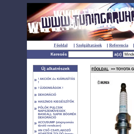
|
|
Főoldal
Szolgáltatások
Referencia
Keresés
a(z)
Új alkatrészek
FŐOLDAL
>> TOYOTA G
»
! AKCIÓK és KIÁRUSÍTÁS
!
»
! ÚJDONSÁGOK !
»
DEKORÁCIÓ
»
HASZNOS KIEGÉSZÍTŐK
»
PÓLÓK PULCSIK
NAPSZEMŰVEGEK
BASEALL SAPIK BÖGRÉK
DEKORÁCIÓ
»
ACCUSUMP (olajnyomás
tároló rendszer)
»
AN CSŐ CSATLAKOZÓ
ADAPTER TOLDÓ (papa-