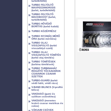
turbófeltöltő)
»
TURBO FELTÖLTŐ
MAXPEEDINGRODS
(turbó, turbófeltöltő)
»
TURBO FELTÖLTŐ
MAXXBOOST (turbó,
turbófeltöltő)
»
TURBO HŐVÉDŐ
BORÍTÁS (turbó kabát)
»
TURBO KÖZÉPRÉSZ
»
TURBO NYOMÁS MÉRŐ
ÓRA (turbó mérőóra)
»
TURBO OLAJ
VISSZAFOLYÓ (turbó
visszafolyó szett)
»
TURBO OLAJ
VISSZAFOLYÓ TÖMÍTÉS
(turbó olaj tömítés)
»
TURBO TÖMÍTÉSEK
(turbina tömítések)
»
TURBO TURBINAHÁZ
RÖGZÍTŐ TŐCSAVAROK
CSAVAROK CSAVAR
SZETTEK
»
TURBO-GUARD (turbó
védő háló, védő rács)
»
V-BAND BILINCS (V-profilú
bilics)
»
VAKDUGÓ (gumi és
szilikon csövekhez)
»
VAKDUGÓ (menetes
lezáró csavar metrikus és
colos)
»
VÁKUUM CSÖVEK