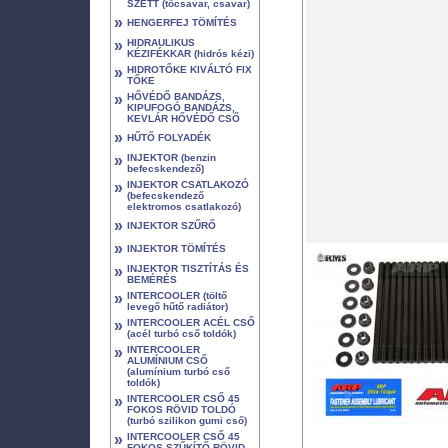
SZETT (tőcsavar, csavar)
»
HENGERFEJ TÖMÍTÉS
»
HIDRAULIKUS
KÉZIFÉKKAR (hidrós kézi)
»
HIDROTŐKE KIVÁLTÓ FIX
TŐKE
»
HŐVÉDŐ BANDÁZS,
KIPUFOGÓ BANDÁZS,
KEVLÁR HŐVÉDŐ CSŐ
»
HŰTŐ FOLYADÉK
»
INJEKTOR (benzin
befecskendező)
»
INJEKTOR CSATLAKOZÓ
(befecskendező
elektromos csatlakozó)
»
INJEKTOR SZŰRŐ
»
INJEKTOR TÖMÍTÉS
»
INJEKTOR TISZTÍTÁS ÉS
BEMÉRÉS
»
INTERCOOLER (töltő
levegő hűtő radiátor)
»
INTERCOOLER ACÉL CSŐ
(acél turbó cső toldók)
»
INTERCOOLER
ALUMÍNIUM CSŐ
(alumínium turbó cső
toldók)
»
INTERCOOLER CSŐ 45
FOKOS RÖVID TOLDÓ
(turbó szilikon gumi cső)
»
INTERCOOLER CSŐ 45
FOKOS SZŰKÍTŐ RÖVID