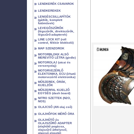
»
LENDKERÉK CSAVAROK
»
LENDKEREKEK
»
LENGÉSCSILLAPÍTÓK
(gátlók, komplett
futóművek)
»
LEVEGŐSZŰRŐK
(légszűrők, direktszűrők,
légszűrő-adapterek)
»
LINE LOCK KIT (roll
control, fékkör blokkoló)
»
MAP SZENZOROK
»
MOTORBLOKK ALSÓ
MEREVÍTŐ LÉTRA (girdle)
»
MOTOROLAJ (utcai és
versenyolaj)
»
MOTORVEZÉRLŐ
ELEKTONIKA, ECU (írható
motorvezérlő elektronika)
»
MŰSZEREK, ÓRÁK,
KIJELZŐK
»
MŰSZERFAL KIJELZŐ
EGYSÉG (dash board)
»
NITRO SZETTEK (N2O,
NOS)
»
OLAJCSŐ (AN olaj cső)
»
OLAJHŐFOK MÉRŐ ÓRA
»
OLAJHŰTŐ és
OLAJSZŰRŐ ADAPTER
(olajhűtő pogácsa,
olajszűrő áthelyező,
olajcső elosztó)