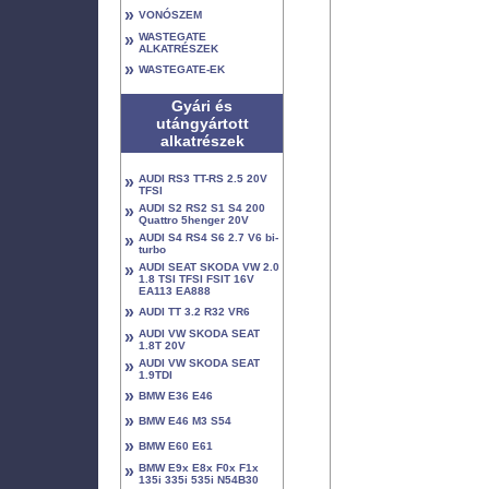
»
VONÓSZEM
»
WASTEGATE
ALKATRÉSZEK
»
WASTEGATE-EK
Gyári és
utángyártott
alkatrészek
»
AUDI RS3 TT-RS 2.5 20V
TFSI
»
AUDI S2 RS2 S1 S4 200
Quattro 5henger 20V
»
AUDI S4 RS4 S6 2.7 V6 bi-
turbo
»
AUDI SEAT SKODA VW 2.0
1.8 TSI TFSI FSIT 16V
EA113 EA888
»
AUDI TT 3.2 R32 VR6
»
AUDI VW SKODA SEAT
1.8T 20V
»
AUDI VW SKODA SEAT
1.9TDI
»
BMW E36 E46
»
BMW E46 M3 S54
»
BMW E60 E61
»
BMW E9x E8x F0x F1x
135i 335i 535i N54B30