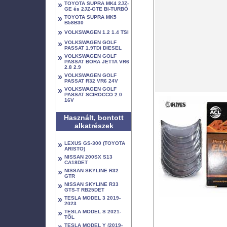
»
TOYOTA SUPRA MK4 2JZ-
GE és 2JZ-GTE BI-TURBÓ
»
TOYOTA SUPRA MK5
B58B30
»
VOLKSWAGEN 1.2 1.4 TSI
»
VOLKSWAGEN GOLF
PASSAT 1.9TDi DIESEL
»
VOLKSWAGEN GOLF
PASSAT BORA JETTA VR6
2.8 2.9
»
VOLKSWAGEN GOLF
PASSAT R32 VR6 24V
»
VOLKSWAGEN GOLF
PASSAT SCIROCCO 2.0
16V
Használt, bontott
alkatrészek
»
LEXUS GS-300 (TOYOTA
ARISTO)
»
NISSAN 200SX S13
CA18DET
»
NISSAN SKYLINE R32
GTR
»
NISSAN SKYLINE R33
GTS-T RB25DET
»
TESLA MODEL 3 2019-
2023
»
TESLA MODEL S 2021-
TŐL
»
TESLA MODEL Y (2019-