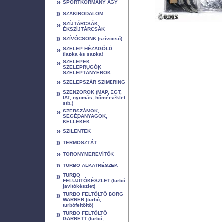
»
SPORTKORMÁNY AGY
»
SZAKIRODALOM
»
SZÍJTÁRCSÁK,
ÉKSZÍJTÁRCSÁK
»
SZÍVÓCSONK (szívócső)
»
SZELEP HÉZAGÓLÓ
(lapka és sapka)
»
SZELEPEK
SZELEPRUGÓK
SZELEPTÁNYÉROK
»
SZELEPSZÁR SZIMERING
»
SZENZOROK (MAP, EGT,
IAT, nyomás, hőmérséklet
stb.)
»
SZERSZÁMOK,
SEGÉDANYAGOK,
KELLÉKEK
»
SZILENTEK
»
TERMOSZTÁT
»
TORONYMEREVÍTŐK
»
TURBO ALKATRÉSZEK
»
TURBO
FELÚJÍTÓKÉSZLET (turbó
javítókészlet)
»
TURBO FELTÖLTŐ BORG
WARNER (turbó,
turbófeltöltő)
»
TURBO FELTÖLTŐ
GARRETT (turbó,