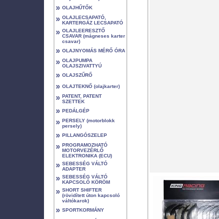
»
OLAJHŰTŐK
»
OLAJLECSAPATÓ,
KARTERGÁZ LECSAPATÓ
»
OLAJLEERESZTŐ
CSAVAR (mágneses karter
csavar)
»
OLAJNYOMÁS MÉRŐ ÓRA
»
OLAJPUMPA
OLAJSZIVATTYÚ
»
OLAJSZŰRŐ
»
OLAJTEKNŐ (olajkarter)
»
PATENT, PATENT
SZETTEK
»
PEDÁLGÉP
»
PERSELY (motorblokk
persely)
»
PILLANGÓSZELEP
»
PROGRAMOZHATÓ
MOTORVEZÉRLŐ
ELEKTRONIKA (ECU)
»
SEBESSÉG VÁLTÓ
ADAPTER
»
SEBESSÉG VÁLTÓ
KAPCSOLÓ KÖRÖM
»
SHORT SHIFTER
(rövidített úton kapcsoló
váltókarok)
»
SPORTKORMÁNY