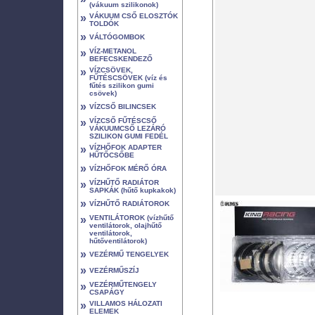
(vákuum szilikonok)
»
VÁKUUM CSŐ ELOSZTÓK
TOLDÓK
»
VÁLTÓGOMBOK
»
VÍZ-METANOL
BEFECSKENDEZŐ
»
VÍZCSÖVEK,
FŰTÉSCSÖVEK (víz és
fűtés szilikon gumi
csövek)
»
VÍZCSŐ BILINCSEK
»
VÍZCSŐ FŰTÉSCSŐ
VÁKUUMCSŐ LEZÁRÓ
SZILIKON GUMI FEDÉL
»
VÍZHŐFOK ADAPTER
HŰTŐCSŐBE
»
VÍZHŐFOK MÉRŐ ÓRA
»
VÍZHŰTŐ RADIÁTOR
SAPKÁK (hűtő kupkakok)
»
VÍZHŰTŐ RADIÁTOROK
»
VENTILÁTOROK (vízhűtő
ventilátorok, olajhűtő
ventilátorok,
hűtőventilátorok)
»
VEZÉRMŰ TENGELYEK
»
VEZÉRMŰSZÍJ
»
VEZÉRMŰTENGELY
CSAPÁGY
»
VILLAMOS HÁLOZATI
ELEMEK