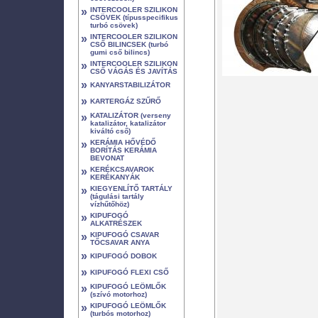
»
INTERCOOLER SZILIKON
CSÖVEK (típusspecifikus
turbó csövek)
»
INTERCOOLER SZILIKON
CSŐ BILINCSEK (turbó
gumi cső bilincs)
»
INTERCOOLER SZILIKON
CSŐ VÁGÁS ÉS JAVÍTÁS
»
KANYARSTABILIZÁTOR
»
KARTERGÁZ SZŰRŐ
»
KATALIZÁTOR (verseny
katalizátor, katalizátor
kiváltó cső)
»
KERÁMIA HŐVÉDŐ
BORÍTÁS KERÁMIA
BEVONAT
»
KERÉKCSAVAROK
KERÉKANYÁK
»
KIEGYENLÍTŐ TARTÁLY
(tágulási tartály
vízhűtőhöz)
»
KIPUFOGÓ
ALKATRÉSZEK
»
KIPUFOGÓ CSAVAR
TŐCSAVAR ANYA
»
KIPUFOGÓ DOBOK
»
KIPUFOGÓ FLEXI CSŐ
»
KIPUFOGÓ LEÖMLŐK
(szívó motorhoz)
»
KIPUFOGÓ LEÖMLŐK
(turbós motorhoz)