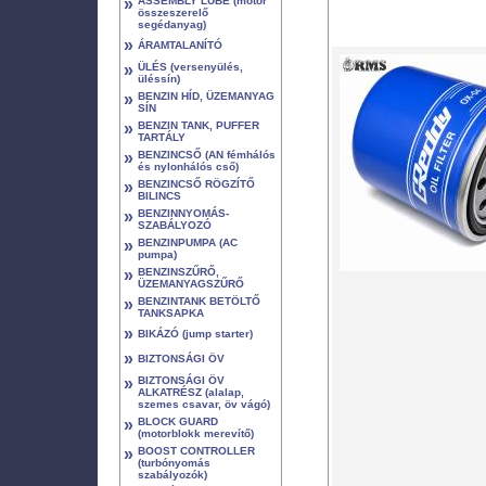
»
ASSEMBLY LUBE (motor
összeszerelő
segédanyag)
»
ÁRAMTALANÍTÓ
»
ÜLÉS (versenyülés,
üléssín)
»
BENZIN HÍD, ÜZEMANYAG
SÍN
»
BENZIN TANK, PUFFER
TARTÁLY
»
BENZINCSŐ (AN fémhálós
és nylonhálós cső)
»
BENZINCSŐ RÖGZÍTŐ
BILINCS
»
BENZINNYOMÁS-
SZABÁLYOZÓ
»
BENZINPUMPA (AC
pumpa)
»
BENZINSZŰRŐ,
ÜZEMANYAGSZŰRŐ
»
BENZINTANK BETÖLTŐ
TANKSAPKA
»
BIKÁZÓ (jump starter)
»
BIZTONSÁGI ÖV
»
BIZTONSÁGI ÖV
ALKATRÉSZ (alalap,
szemes csavar, öv vágó)
»
BLOCK GUARD
(motorblokk merevítő)
»
BOOST CONTROLLER
(turbónyomás
szabályozók)