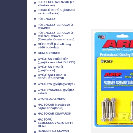
»
FLEX FUEL SZENZOR (és
alkatrészei)
»
FOKOLÓ KERÉK (állítható
vezérműkerék)
»
FŐTENGELY
»
FŐTENGELY LEFOGATÓ
CSAPOK
»
FŐTENGELY LEFOGATÓ
CSÉSZE CSAVAR
(főtengely tőcsavar szett)
»
GÉGECSŐ (kábelköteg
védő burkolat)
»
GUMIABRONCS
»
GYÚJTÁS ERŐSÍTŐK
(gyújtás modulok DLI CDI)
»
GYÚJTÁS TRAFÓ
(gyújtótrafó)
»
GYÚJTÁSELOSZTÓ
FEDÉL ÉS ROTOR
»
GYERTYA (gyújtógyertya)
»
GYERTYAKÁBEL (gyújtás
kábel)
»
GYORSULÁSMÉRŐ
»
HAJTÓKAR (kovácsolt
hajtókar hajtórúd)
»
HAJTÓKAR CSAVAROK
»
HAJTÓMŰ
SEBESSÉGVÁLTÓ DIFFI
OLAJ
»
HENGERFEJ CSAVAR