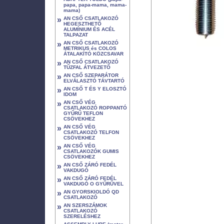
papa, papa-mama, mama-
mama)
»
AN CSŐ CSATLAKOZÓ
HEGESZTHETŐ
ALUMÍNIUM ÉS ACÉL
TALPAZAT
»
AN CSŐ CSATLAKOZÓ
METRIKUS és COLOS
ÁTALAKÍTÓ KÖZCSAVAR
»
AN CSŐ CSATLAKOZÓ
TŰZFAL ÁTVEZETŐ
»
AN CSŐ SZEPARÁTOR
ELVÁLASZTÓ TÁVTARTÓ
»
AN CSŐ T ÉS Y ELOSZTÓ
IDOM
»
AN CSŐ VÉG
CSATLAKOZÓ ROPPANTÓ
GYŰRŰ TEFLON
CSÖVEKHEZ
»
AN CSŐ VÉG
CSATLAKOZÓ TELFON
CSÖVEKHEZ
»
AN CSŐ VÉG
CSATLAKOZÓK GUMIS
CSÖVEKHEZ
»
AN CSŐ ZÁRÓ FEDÉL
VAKDUGÓ
»
AN CSŐ ZÁRÓ FEDÉL
VAKDUGÓ O GYŰRŰVEL
»
AN GYORSKIOLDÓ QD
CSATLAKOZÓ
»
AN SZERSZÁMOK
CSATLAKOZÓ
SZERELÉSHEZ