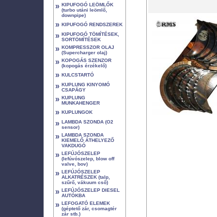
»
KIPUFOGÓ LEÖMLŐK
(turbo utáni leömlő,
downpipe)
»
KIPUFOGÓ RENDSZEREK
»
KIPUFOGÓ TÖMÍTÉSEK,
SORTÖMÍTÉSEK
»
KOMPRESSZOR OLAJ
(Supercharger olaj)
»
KOPOGÁS SZENZOR
(kopogás érzékelő)
»
KULCSTARTÓ
»
KUPLUNG KINYOMÓ
CSAPÁGY
»
KUPLUNG
MUNKAHENGER
»
KUPLUNGOK
»
LAMBDA SZONDA (O2
sensor)
»
LAMBDA SZONDA
KIEMELŐ ÁTHELYEZŐ
VAKDUGÓ
»
LEFÚJÓSZELEP
(lefúvószelep, blow off
valve, bov)
»
LEFÚJÓSZELEP
ALKATRÉSZEK (talp,
szűrő, vákuum cső)
»
LEFÚJÓSZELEP DIESEL
AUTÓKBA
»
LEFOGATÓ ELEMEK
(géptető zár, csomagtér
zár stb.)