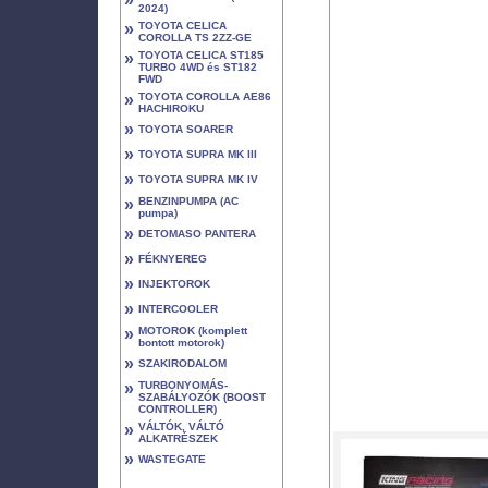
2024)
»
TOYOTA CELICA
COROLLA TS 2ZZ-GE
»
TOYOTA CELICA ST185
TURBO 4WD és ST182
FWD
»
TOYOTA COROLLA AE86
HACHIROKU
»
TOYOTA SOARER
»
TOYOTA SUPRA MK III
»
TOYOTA SUPRA MK IV
»
BENZINPUMPA (AC
pumpa)
»
DETOMASO PANTERA
»
FÉKNYEREG
»
INJEKTOROK
»
INTERCOOLER
»
MOTOROK (komplett
bontott motorok)
»
SZAKIRODALOM
»
TURBONYOMÁS-
SZABÁLYOZÓK (BOOST
CONTROLLER)
»
VÁLTÓK, VÁLTÓ
ALKATRÉSZEK
»
WASTEGATE