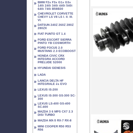
»
BMW F2x F3x G1x G3x
140i 240i 340i 440i 540i
640i 740i B58B30
»
CHEVROLET CORVETTE
CHEVY LS V8 LS I. II. III.
VI.
»
DATSUN 240Z 260Z 280Z
280ZX
»
FIAT PUNTO GT 1.4
»
FORD ESCORT SIERRA
PINTO YB COSWORTH
»
FORD FOCUS 2.0
MUSTANG 2.3 ECOBOOST
»
HONDA CIVIC CRX
INTEGRA ACCORD
PRELUDE S2000
»
HYUNDAI GENESIS
»
LADA
»
LANCIA DELTA HF
INTEGRALE és EVO
»
LEXUS IS-200
»
LEXUS IS-300 GS-300 SC-
300
»
LEXUS LS-400 GS-400
SC-400
»
MAZDA 3 6 MPS CX7 2.3
DISI TURBO
»
MAZDA MX-5 RX-7 RX-8
»
MINI COOPER R50 R53
R56