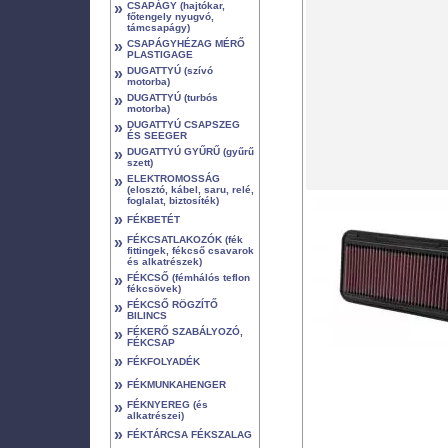
»
CSAPÁGY (hajtókar,
főtengely nyugvó,
támcsapágy)
»
CSAPÁGYHÉZAG MÉRŐ
PLASTIGAGE
»
DUGATTYÚ (szívó
motorba)
»
DUGATTYÚ (turbós
motorba)
»
DUGATTYÚ CSAPSZEG
ÉS SEEGER
»
DUGATTYÚ GYŰRŰ (gyűrű
szett)
»
ELEKTROMOSSÁG
(elosztó, kábel, saru, relé,
foglalat, biztosíték)
»
FÉKBETÉT
»
FÉKCSATLAKOZÓK (fék
fittingek, fékcső csavarok
és alkatrészek)
»
FÉKCSŐ (fémhálós teflon
fékcsövek)
»
FÉKCSŐ RÖGZÍTŐ
BILINCS
»
FÉKERŐ SZABÁLYOZÓ,
FÉKCSAP
»
FÉKFOLYADÉK
»
FÉKMUNKAHENGER
»
FÉKNYEREG (és
alkatrészei)
»
FÉKTÁRCSA FÉKSZALAG