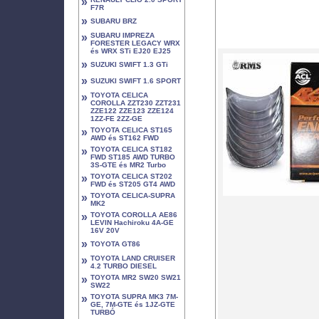
»
F7R
»
SUBARU BRZ
»
SUBARU IMPREZA
FORESTER LEGACY WRX
és WRX STi EJ20 EJ25
»
SUZUKI SWIFT 1.3 GTi
»
SUZUKI SWIFT 1.6 SPORT
»
TOYOTA CELICA
COROLLA ZZT230 ZZT231
ZZE122 ZZE123 ZZE124
1ZZ-FE 2ZZ-GE
»
TOYOTA CELICA ST165
AWD és ST162 FWD
»
TOYOTA CELICA ST182
FWD ST185 AWD TURBO
3S-GTE és MR2 Turbo
»
TOYOTA CELICA ST202
FWD és ST205 GT4 AWD
»
TOYOTA CELICA-SUPRA
MK2
»
TOYOTA COROLLA AE86
LEVIN Hachiroku 4A-GE
16V 20V
»
TOYOTA GT86
»
TOYOTA LAND CRUISER
4.2 TURBO DIESEL
»
TOYOTA MR2 SW20 SW21
SW22
»
TOYOTA SUPRA MK3 7M-
GE, 7M-GTE és 1JZ-GTE
TURBÓ