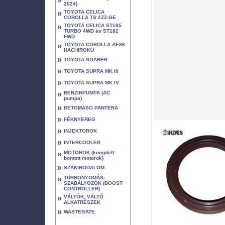
2024)
»
TOYOTA CELICA
COROLLA TS 2ZZ-GE
»
TOYOTA CELICA ST185
TURBO 4WD és ST182
FWD
»
TOYOTA COROLLA AE86
HACHIROKU
»
TOYOTA SOARER
»
TOYOTA SUPRA MK III
»
TOYOTA SUPRA MK IV
»
BENZINPUMPA (AC
pumpa)
»
DETOMASO PANTERA
»
FÉKNYEREG
»
INJEKTOROK
»
INTERCOOLER
»
MOTOROK (komplett
bontott motorok)
»
SZAKIRODALOM
»
TURBONYOMÁS-
SZABÁLYOZÓK (BOOST
CONTROLLER)
»
VÁLTÓK, VÁLTÓ
ALKATRÉSZEK
»
WASTEGATE