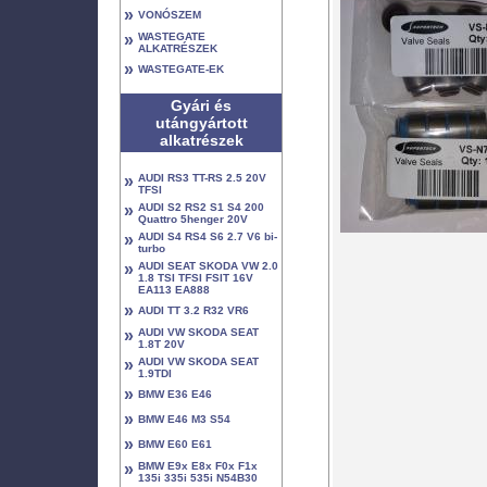
»
VONÓSZEM
»
WASTEGATE
ALKATRÉSZEK
»
WASTEGATE-EK
Gyári és
utángyártott
alkatrészek
»
AUDI RS3 TT-RS 2.5 20V
TFSI
»
AUDI S2 RS2 S1 S4 200
Quattro 5henger 20V
»
AUDI S4 RS4 S6 2.7 V6 bi-
turbo
»
AUDI SEAT SKODA VW 2.0
1.8 TSI TFSI FSIT 16V
EA113 EA888
»
AUDI TT 3.2 R32 VR6
»
AUDI VW SKODA SEAT
1.8T 20V
»
AUDI VW SKODA SEAT
1.9TDI
»
BMW E36 E46
»
BMW E46 M3 S54
»
BMW E60 E61
»
BMW E9x E8x F0x F1x
135i 335i 535i N54B30