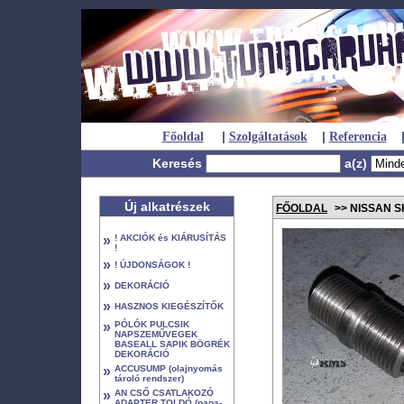
|
|
Főoldal
Szolgáltatások
Referencia
Keresés
a(z)
Új alkatrészek
FŐOLDAL
>> NISSAN S
»
! AKCIÓK és KIÁRUSÍTÁS
!
»
! ÚJDONSÁGOK !
»
DEKORÁCIÓ
»
HASZNOS KIEGÉSZÍTŐK
»
PÓLÓK PULCSIK
NAPSZEMŰVEGEK
BASEALL SAPIK BÖGRÉK
DEKORÁCIÓ
»
ACCUSUMP (olajnyomás
tároló rendszer)
»
AN CSŐ CSATLAKOZÓ
ADAPTER TOLDÓ (papa-