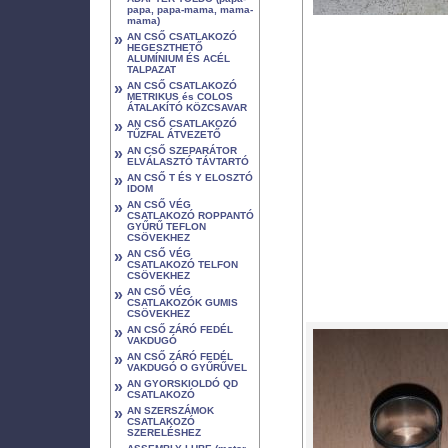
papa, papa-mama, mama-
mama)
»
AN CSŐ CSATLAKOZÓ
HEGESZTHETŐ
ALUMÍNIUM ÉS ACÉL
TALPAZAT
»
AN CSŐ CSATLAKOZÓ
METRIKUS és COLOS
ÁTALAKÍTÓ KÖZCSAVAR
»
AN CSŐ CSATLAKOZÓ
TŰZFAL ÁTVEZETŐ
»
AN CSŐ SZEPARÁTOR
ELVÁLASZTÓ TÁVTARTÓ
»
AN CSŐ T ÉS Y ELOSZTÓ
IDOM
»
AN CSŐ VÉG
CSATLAKOZÓ ROPPANTÓ
GYŰRŰ TEFLON
CSÖVEKHEZ
»
AN CSŐ VÉG
CSATLAKOZÓ TELFON
CSÖVEKHEZ
»
AN CSŐ VÉG
CSATLAKOZÓK GUMIS
CSÖVEKHEZ
»
AN CSŐ ZÁRÓ FEDÉL
VAKDUGÓ
»
AN CSŐ ZÁRÓ FEDÉL
VAKDUGÓ O GYŰRŰVEL
»
AN GYORSKIOLDÓ QD
CSATLAKOZÓ
»
AN SZERSZÁMOK
CSATLAKOZÓ
SZERELÉSHEZ