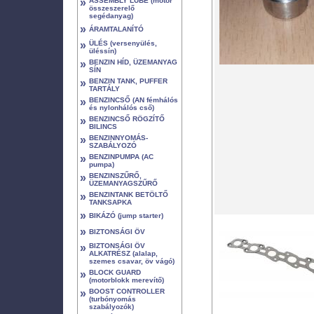
»
ASSEMBLY LUBE (motor
összeszerelő
segédanyag)
»
ÁRAMTALANÍTÓ
»
ÜLÉS (versenyülés,
üléssín)
»
BENZIN HÍD, ÜZEMANYAG
SÍN
»
BENZIN TANK, PUFFER
TARTÁLY
»
BENZINCSŐ (AN fémhálós
és nylonhálós cső)
»
BENZINCSŐ RÖGZÍTŐ
BILINCS
»
BENZINNYOMÁS-
SZABÁLYOZÓ
»
BENZINPUMPA (AC
pumpa)
»
BENZINSZŰRŐ,
ÜZEMANYAGSZŰRŐ
»
BENZINTANK BETÖLTŐ
TANKSAPKA
»
BIKÁZÓ (jump starter)
»
BIZTONSÁGI ÖV
»
BIZTONSÁGI ÖV
ALKATRÉSZ (alalap,
szemes csavar, öv vágó)
»
BLOCK GUARD
(motorblokk merevítő)
»
BOOST CONTROLLER
(turbónyomás
szabályozók)