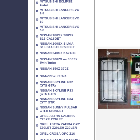
»
MITSUBISHI ECLIPSE
4G63
»
MITSUBISHI LANCER EVO
1-3
»
MITSUBISHI LANCER EVO
10
»
MITSUBISHI LANCER EVO
4-9
»
NISSAN 180SX 200SX
S13 CA18DET
»
NISSAN 200SX SILVIA
S13 S14 S15 SR20DET
»
NISSAN 240SX KA24DE
»
NISSAN 300ZX és 300ZX
Twin Turbo
»
NISSAN 350Z 370Z
»
NISSAN GT-R R35
»
NISSAN SKYLINE R32
(GTS GTR)
»
NISSAN SKYLINE R33
(GTS GTR)
»
NISSAN SKYLINE R34
(GTT GTR)
»
NISSAN SUNNY PULSAR
GTI-R SR20DET
»
OPEL ASTRA CALIBRA
C20XE C20LET
»
OPEL ASTRA ZAFIRA OPC
Z20LET Z20LEH Z20LER
»
OPEL CROSA OPC Z16
RENAULT CLIO 2.0 SPORT