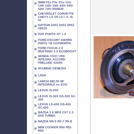
»
BMW F2x F3x G1x G3x
140i 240i 340i 440i 540i
640i 740i B58B30
»
CHEVROLET CORVETTE
CHEVY LS V8 LS I. II. III.
VI.
»
DATSUN 240Z 260Z 280Z
280ZX
»
FIAT PUNTO GT 1.4
»
FORD ESCORT SIERRA
PINTO YB COSWORTH
»
FORD FOCUS 2.0
MUSTANG 2.3 ECOBOOST
»
HONDA CIVIC CRX
INTEGRA ACCORD
PRELUDE S2000
»
HYUNDAI GENESIS
»
LADA
»
LANCIA DELTA HF
INTEGRALE és EVO
»
LEXUS IS-200
»
LEXUS IS-300 GS-300 SC-
300
»
LEXUS LS-400 GS-400
SC-400
»
MAZDA 3 6 MPS CX7 2.3
DISI TURBO
»
MAZDA MX-5 RX-7 RX-8
»
MINI COOPER R50 R53
R56