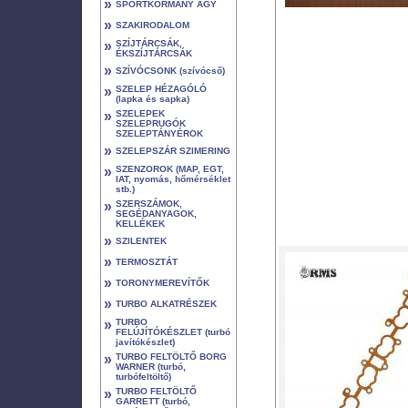
»
SPORTKORMÁNY AGY
»
SZAKIRODALOM
»
SZÍJTÁRCSÁK,
ÉKSZÍJTÁRCSÁK
»
SZÍVÓCSONK (szívócső)
»
SZELEP HÉZAGÓLÓ
(lapka és sapka)
»
SZELEPEK
SZELEPRUGÓK
SZELEPTÁNYÉROK
»
SZELEPSZÁR SZIMERING
»
SZENZOROK (MAP, EGT,
IAT, nyomás, hőmérséklet
stb.)
»
SZERSZÁMOK,
SEGÉDANYAGOK,
KELLÉKEK
»
SZILENTEK
»
TERMOSZTÁT
»
TORONYMEREVÍTŐK
»
TURBO ALKATRÉSZEK
»
TURBO
FELÚJÍTÓKÉSZLET (turbó
javítókészlet)
»
TURBO FELTÖLTŐ BORG
WARNER (turbó,
turbófeltöltő)
»
TURBO FELTÖLTŐ
GARRETT (turbó,