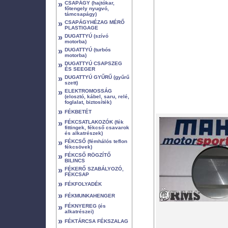
»
CSAPÁGY (hajtókar,
főtengely nyugvó,
támcsapágy)
»
CSAPÁGYHÉZAG MÉRŐ
PLASTIGAGE
»
DUGATTYÚ (szívó
motorba)
»
DUGATTYÚ (turbós
motorba)
»
DUGATTYÚ CSAPSZEG
ÉS SEEGER
»
DUGATTYÚ GYŰRŰ (gyűrű
szett)
»
ELEKTROMOSSÁG
(elosztó, kábel, saru, relé,
foglalat, biztosíték)
»
FÉKBETÉT
»
FÉKCSATLAKOZÓK (fék
fittingek, fékcső csavarok
és alkatrészek)
»
FÉKCSŐ (fémhálós teflon
fékcsövek)
»
FÉKCSŐ RÖGZÍTŐ
BILINCS
»
FÉKERŐ SZABÁLYOZÓ,
FÉKCSAP
»
FÉKFOLYADÉK
»
FÉKMUNKAHENGER
»
FÉKNYEREG (és
alkatrészei)
»
FÉKTÁRCSA FÉKSZALAG