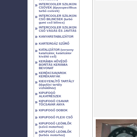
»
INTERCOOLER SZILIKON
CSÖVEK (típusspecifikus
turbó csövek)
»
INTERCOOLER SZILIKON
CSŐ BILINCSEK (turbó
gumi cső bilincs)
»
INTERCOOLER SZILIKON
CSŐ VÁGÁS ÉS JAVÍTÁS
»
KANYARSTABILIZÁTOR
»
KARTERGÁZ SZŰRŐ
»
KATALIZÁTOR (verseny
katalizátor, katalizátor
kiváltó cső)
»
KERÁMIA HŐVÉDŐ
BORÍTÁS KERÁMIA
BEVONAT
»
KERÉKCSAVAROK
KERÉKANYÁK
»
KIEGYENLÍTŐ TARTÁLY
(tágulási tartály
vízhűtőhöz)
»
KIPUFOGÓ
ALKATRÉSZEK
»
KIPUFOGÓ CSAVAR
TŐCSAVAR ANYA
»
KIPUFOGÓ DOBOK
»
KIPUFOGÓ FLEXI CSŐ
»
KIPUFOGÓ LEÖMLŐK
(szívó motorhoz)
»
KIPUFOGÓ LEÖMLŐK
(turbós motorhoz)