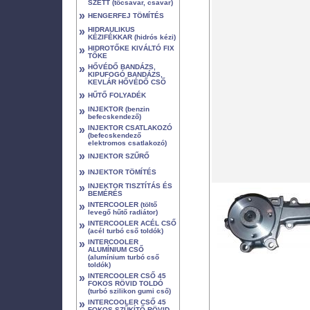
SZETT (tőcsavar, csavar)
»
HENGERFEJ TÖMÍTÉS
»
HIDRAULIKUS
KÉZIFÉKKAR (hidrós kézi)
»
HIDROTŐKE KIVÁLTÓ FIX
TŐKE
»
HŐVÉDŐ BANDÁZS,
KIPUFOGÓ BANDÁZS,
KEVLÁR HŐVÉDŐ CSŐ
»
HŰTŐ FOLYADÉK
»
INJEKTOR (benzin
befecskendező)
»
INJEKTOR CSATLAKOZÓ
(befecskendező
elektromos csatlakozó)
»
INJEKTOR SZŰRŐ
»
INJEKTOR TÖMÍTÉS
»
INJEKTOR TISZTÍTÁS ÉS
BEMÉRÉS
»
INTERCOOLER (töltő
levegő hűtő radiátor)
»
INTERCOOLER ACÉL CSŐ
(acél turbó cső toldók)
»
INTERCOOLER
ALUMÍNIUM CSŐ
(alumínium turbó cső
toldók)
»
INTERCOOLER CSŐ 45
FOKOS RÖVID TOLDÓ
(turbó szilikon gumi cső)
»
INTERCOOLER CSŐ 45
FOKOS SZŰKÍTŐ RÖVID