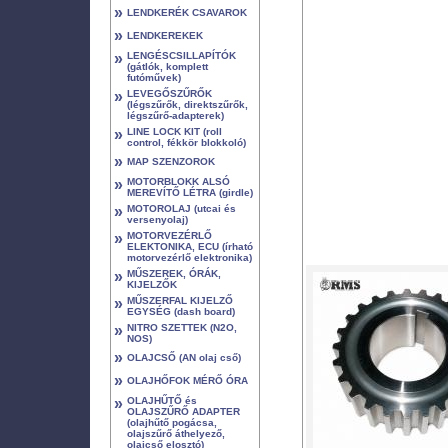
»
LENDKERÉK CSAVAROK
»
LENDKEREKEK
»
LENGÉSCSILLAPÍTÓK
(gátlók, komplett
futóművek)
»
LEVEGŐSZŰRŐK
(légszűrők, direktszűrők,
légszűrő-adapterek)
»
LINE LOCK KIT (roll
control, fékkör blokkoló)
»
MAP SZENZOROK
»
MOTORBLOKK ALSÓ
MEREVÍTŐ LÉTRA (girdle)
»
MOTOROLAJ (utcai és
versenyolaj)
»
MOTORVEZÉRLŐ
ELEKTONIKA, ECU (írható
motorvezérlő elektronika)
»
MŰSZEREK, ÓRÁK,
KIJELZŐK
»
MŰSZERFAL KIJELZŐ
EGYSÉG (dash board)
»
NITRO SZETTEK (N2O,
NOS)
»
OLAJCSŐ (AN olaj cső)
»
OLAJHŐFOK MÉRŐ ÓRA
»
OLAJHŰTŐ és
OLAJSZŰRŐ ADAPTER
(olajhűtő pogácsa,
olajszűrő áthelyező,
olajcső elosztó)