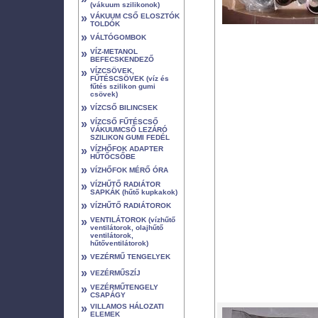
(vákuum szilikonok)
»
VÁKUUM CSŐ ELOSZTÓK
TOLDÓK
»
VÁLTÓGOMBOK
»
VÍZ-METANOL
BEFECSKENDEZŐ
»
VÍZCSÖVEK,
FŰTÉSCSÖVEK (víz és
fűtés szilikon gumi
csövek)
»
VÍZCSŐ BILINCSEK
»
VÍZCSŐ FŰTÉSCSŐ
VÁKUUMCSŐ LEZÁRÓ
SZILIKON GUMI FEDÉL
»
VÍZHŐFOK ADAPTER
HŰTŐCSŐBE
»
VÍZHŐFOK MÉRŐ ÓRA
»
VÍZHŰTŐ RADIÁTOR
SAPKÁK (hűtő kupkakok)
»
VÍZHŰTŐ RADIÁTOROK
»
VENTILÁTOROK (vízhűtő
ventilátorok, olajhűtő
ventilátorok,
hűtőventilátorok)
»
VEZÉRMŰ TENGELYEK
»
VEZÉRMŰSZÍJ
»
VEZÉRMŰTENGELY
CSAPÁGY
»
VILLAMOS HÁLOZATI
ELEMEK