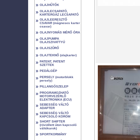
»
OLAJHŰTŐK
»
OLAJLECSAPATÓ,
KARTERGÁZ LECSAPATÓ
»
OLAJLEERESZTŐ
CSAVAR (mágneses karter
csavar)
»
OLAJNYOMÁS MÉRŐ ÓRA
»
OLAJPUMPA
OLAJSZIVATTYÚ
»
OLAJSZŰRŐ
»
OLAJTEKNŐ (olajkarter)
»
PATENT, PATENT
SZETTEK
»
PEDÁLGÉP
»
PERSELY (motorblokk
persely)
»
PILLANGÓSZELEP
»
PROGRAMOZHATÓ
MOTORVEZÉRLŐ
ELEKTRONIKA (ECU)
»
SEBESSÉG VÁLTÓ
ADAPTER
»
SEBESSÉG VÁLTÓ
KAPCSOLÓ KÖRÖM
»
SHORT SHIFTER
(rövidített úton kapcsoló
váltókarok)
»
SPORTKORMÁNY