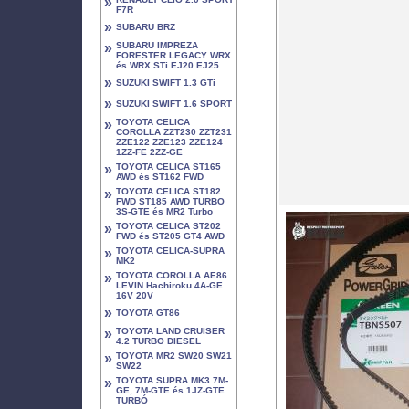
»
F7R
»
SUBARU BRZ
»
SUBARU IMPREZA
FORESTER LEGACY WRX
és WRX STi EJ20 EJ25
»
SUZUKI SWIFT 1.3 GTi
»
SUZUKI SWIFT 1.6 SPORT
»
TOYOTA CELICA
COROLLA ZZT230 ZZT231
ZZE122 ZZE123 ZZE124
1ZZ-FE 2ZZ-GE
»
TOYOTA CELICA ST165
AWD és ST162 FWD
»
TOYOTA CELICA ST182
FWD ST185 AWD TURBO
3S-GTE és MR2 Turbo
»
TOYOTA CELICA ST202
FWD és ST205 GT4 AWD
»
TOYOTA CELICA-SUPRA
MK2
»
TOYOTA COROLLA AE86
LEVIN Hachiroku 4A-GE
16V 20V
»
TOYOTA GT86
»
TOYOTA LAND CRUISER
4.2 TURBO DIESEL
»
TOYOTA MR2 SW20 SW21
SW22
»
TOYOTA SUPRA MK3 7M-
GE, 7M-GTE és 1JZ-GTE
TURBÓ