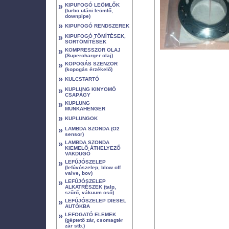
»
KIPUFOGÓ LEÖMLŐK
(turbo utáni leömlő,
downpipe)
»
KIPUFOGÓ RENDSZEREK
»
KIPUFOGÓ TÖMÍTÉSEK,
SORTÖMÍTÉSEK
»
KOMPRESSZOR OLAJ
(Supercharger olaj)
»
KOPOGÁS SZENZOR
(kopogás érzékelő)
»
KULCSTARTÓ
»
KUPLUNG KINYOMÓ
CSAPÁGY
»
KUPLUNG
MUNKAHENGER
»
KUPLUNGOK
»
LAMBDA SZONDA (O2
sensor)
»
LAMBDA SZONDA
KIEMELŐ ÁTHELYEZŐ
VAKDUGÓ
»
LEFÚJÓSZELEP
(lefúvószelep, blow off
valve, bov)
»
LEFÚJÓSZELEP
ALKATRÉSZEK (talp,
szűrő, vákuum cső)
»
LEFÚJÓSZELEP DIESEL
AUTÓKBA
»
LEFOGATÓ ELEMEK
(géptető zár, csomagtér
zár stb.)