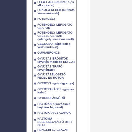
»
FLEX FUEL SZENZOR (és
alkatrészei)
»
FOKOLÓ KERÉK (állítható
vezérműkerék)
»
FŐTENGELY
»
FŐTENGELY LEFOGATÓ
CSAPOK
»
FŐTENGELY LEFOGATÓ
CSÉSZE CSAVAR
(főtengely tőcsavar szett)
»
GÉGECSŐ (kábelköteg
védő burkolat)
»
GUMIABRONCS
»
GYÚJTÁS ERŐSÍTŐK
(gyújtás modulok DLI CDI)
»
GYÚJTÁS TRAFÓ
(gyújtótrafó)
»
GYÚJTÁSELOSZTÓ
FEDÉL ÉS ROTOR
»
GYERTYA (gyújtógyertya)
»
GYERTYAKÁBEL (gyújtás
kábel)
»
GYORSULÁSMÉRŐ
»
HAJTÓKAR (kovácsolt
hajtókar hajtórúd)
»
HAJTÓKAR CSAVAROK
»
HAJTÓMŰ
SEBESSÉGVÁLTÓ DIFFI
OLAJ
»
HENGERFEJ CSAVAR