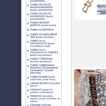
turbófeltöltő)
»
TURBO FELTÖLTŐ
MAXPEEDINGRODS
(turbó, turbófeltöltő)
»
TURBO FELTÖLTŐ
MAXXBOOST (turbó,
turbófeltöltő)
»
TURBO HŐVÉDŐ
BORÍTÁS (turbó kabát)
»
TURBO KÖZÉPRÉSZ
»
TURBO NYOMÁS MÉRŐ
ÓRA (turbó mérőóra)
»
TURBO OLAJ
VISSZAFOLYÓ (turbó
visszafolyó szett)
»
TURBO OLAJ
VISSZAFOLYÓ TÖMÍTÉS
(turbó olaj tömítés)
»
TURBO TÖMÍTÉSEK
(turbina tömítések)
»
TURBO TURBINAHÁZ
RÖGZÍTŐ TŐCSAVAROK
CSAVAROK CSAVAR
SZETTEK
»
TURBO-GUARD (turbó
védő háló, védő rács)
»
V-BAND BILINCS (V-profilú
bilics)
»
VAKDUGÓ (gumi és
szilikon csövekhez)
»
VAKDUGÓ (menetes
lezáró csavar metrikus és
colos)
»
VÁKUUM CSÖVEK