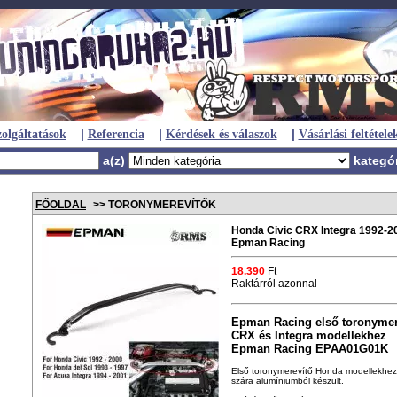
|
|
|
olgáltatások
Referencia
Kérdések és válaszok
Vásárlási feltétele
a(z)
kategó
FŐOLDAL
>> TORONYMEREVÍTŐK
Honda Civic CRX Integra 1992-2
Epman Racing
18.390
Ft
Raktárról azonnal
Epman Racing első toronymer
CRX és Integra modellekhez
Epman Racing EPAA01G01K
Első toronymerevítő Honda modellekhez. 
szára alumíniumból készült.