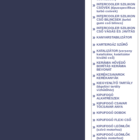
»
INTERCOOLER SZILIKON
CSÖVEK (típusspecifikus
turbó csövek)
»
INTERCOOLER SZILIKON
CSŐ BILINCSEK (turbó
gumi cső bilincs)
»
INTERCOOLER SZILIKON
CSŐ VÁGÁS ÉS JAVÍTÁS
»
KANYARSTABILIZÁTOR
»
KARTERGÁZ SZŰRŐ
»
KATALIZÁTOR (verseny
katalizátor, katalizátor
kiváltó cső)
»
KERÁMIA HŐVÉDŐ
BORÍTÁS KERÁMIA
BEVONAT
»
KERÉKCSAVAROK
KERÉKANYÁK
»
KIEGYENLÍTŐ TARTÁLY
(tágulási tartály
vízhűtőhöz)
»
KIPUFOGÓ
ALKATRÉSZEK
»
KIPUFOGÓ CSAVAR
TŐCSAVAR ANYA
»
KIPUFOGÓ DOBOK
»
KIPUFOGÓ FLEXI CSŐ
»
KIPUFOGÓ LEÖMLŐK
(szívó motorhoz)
»
KIPUFOGÓ LEÖMLŐK
(turbós motorhoz)