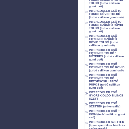
TOLDÓ (turbó szilikon
gumi cső)
»
INTERCOOLER CSŐ 90
FOKOS RÖVID TOLDÓ
(turbó szilikon gumi cső)
»
INTERCOOLER CSŐ 90
FOKOS SZŰKÍTŐ RÖVID
TOLDÓ (turbó szilikon
gumi cső)
»
INTERCOOLER CSŐ
EGYENES SZŰKÍTŐ
RÖVID TOLDÓ (turbó
szilikon gumi cső)
»
INTERCOOLER CSŐ
EGYENES TOLDÓ 1
MÉTERES (turbó szilikon
gumi cső)
»
INTERCOOLER CSŐ
EGYENES TOLDÓ RÖVID
(turbó szilikon gumi cső)
»
INTERCOOLER CSŐ
EGYENES TOLDÓ
REZGÉSCSILLAPÍTÓ
PÚPOS (turbó szilikon
gumi cső)
»
INTERCOOLER CSŐ
GYORSKIOLDÓ BILINCS
SZETT
»
INTERCOOLER CSŐ
SZETTEK (univerzális)
»
INTERCOOLER CSŐ T
IDOM (turbó szilikon gumi
cső)
»
INTERCOOLER SZETTEK
(típus specifikus hűtők és
csövezések)