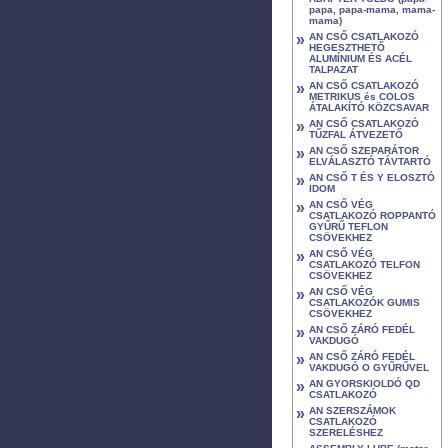
papa, papa-mama, mama-
mama)
»
AN CSŐ CSATLAKOZÓ
HEGESZTHETŐ
ALUMÍNIUM ÉS ACÉL
TALPAZAT
»
AN CSŐ CSATLAKOZÓ
METRIKUS és COLOS
ÁTALAKÍTÓ KÖZCSAVAR
»
AN CSŐ CSATLAKOZÓ
TŰZFAL ÁTVEZETŐ
»
AN CSŐ SZEPARÁTOR
ELVÁLASZTÓ TÁVTARTÓ
»
AN CSŐ T ÉS Y ELOSZTÓ
IDOM
»
AN CSŐ VÉG
CSATLAKOZÓ ROPPANTÓ
GYŰRŰ TEFLON
CSÖVEKHEZ
»
AN CSŐ VÉG
CSATLAKOZÓ TELFON
CSÖVEKHEZ
»
AN CSŐ VÉG
CSATLAKOZÓK GUMIS
CSÖVEKHEZ
»
AN CSŐ ZÁRÓ FEDÉL
VAKDUGÓ
»
AN CSŐ ZÁRÓ FEDÉL
VAKDUGÓ O GYŰRŰVEL
»
AN GYORSKIOLDÓ QD
CSATLAKOZÓ
»
AN SZERSZÁMOK
CSATLAKOZÓ
SZERELÉSHEZ