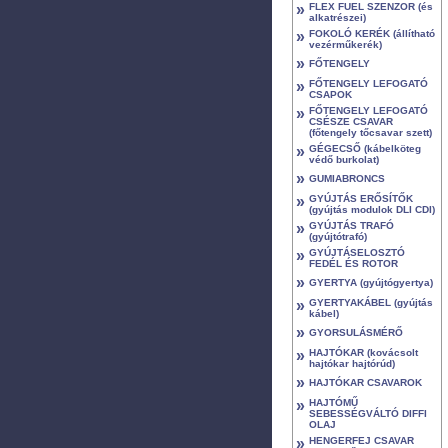
»
FLEX FUEL SZENZOR (és
alkatrészei)
»
FOKOLÓ KERÉK (állítható
vezérműkerék)
»
FŐTENGELY
»
FŐTENGELY LEFOGATÓ
CSAPOK
»
FŐTENGELY LEFOGATÓ
CSÉSZE CSAVAR
(főtengely tőcsavar szett)
»
GÉGECSŐ (kábelköteg
védő burkolat)
»
GUMIABRONCS
»
GYÚJTÁS ERŐSÍTŐK
(gyújtás modulok DLI CDI)
»
GYÚJTÁS TRAFÓ
(gyújtótrafó)
»
GYÚJTÁSELOSZTÓ
FEDÉL ÉS ROTOR
»
GYERTYA (gyújtógyertya)
»
GYERTYAKÁBEL (gyújtás
kábel)
»
GYORSULÁSMÉRŐ
»
HAJTÓKAR (kovácsolt
hajtókar hajtórúd)
»
HAJTÓKAR CSAVAROK
»
HAJTÓMŰ
SEBESSÉGVÁLTÓ DIFFI
OLAJ
»
HENGERFEJ CSAVAR