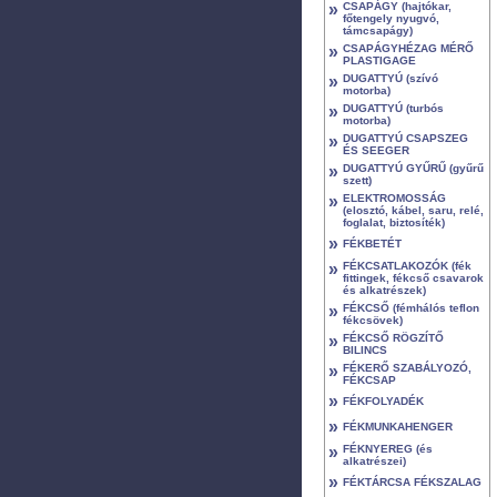
»
CSAPÁGY (hajtókar,
főtengely nyugvó,
támcsapágy)
»
CSAPÁGYHÉZAG MÉRŐ
PLASTIGAGE
»
DUGATTYÚ (szívó
motorba)
»
DUGATTYÚ (turbós
motorba)
»
DUGATTYÚ CSAPSZEG
ÉS SEEGER
»
DUGATTYÚ GYŰRŰ (gyűrű
szett)
»
ELEKTROMOSSÁG
(elosztó, kábel, saru, relé,
foglalat, biztosíték)
»
FÉKBETÉT
»
FÉKCSATLAKOZÓK (fék
fittingek, fékcső csavarok
és alkatrészek)
»
FÉKCSŐ (fémhálós teflon
fékcsövek)
»
FÉKCSŐ RÖGZÍTŐ
BILINCS
»
FÉKERŐ SZABÁLYOZÓ,
FÉKCSAP
»
FÉKFOLYADÉK
»
FÉKMUNKAHENGER
»
FÉKNYEREG (és
alkatrészei)
»
FÉKTÁRCSA FÉKSZALAG