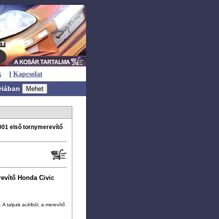
|
k
Kapcsolat
riában
001 első tornymerevítő
evítő Honda Civic
A talpak acélból, a merevítő