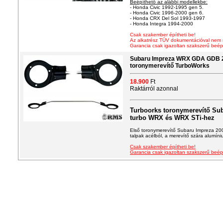
Beépíthető az alábbi modellekbe:
- Honda Civic 1992-1995 gen 5.
- Honda Civic 1996-2000 gen 6.
- Honda CRX Del Sol 1993-1997
- Honda Integra 1994-2000
Csak szakember építheti be!
Az alkatrész TÜV dokumentációval nem r
Garancia csak igazoltan szakszerű beép
Subaru Impreza WRX GDA GDB 2
toronymerevítő TurboWorks
18.900
Ft
Raktárról azonnal
Turboorks toronymerevítő Sub
turbo WRX és WRX STi-hez
Első toronymerevítő Subaru Impreza 20
talpak acélból, a merevítő szára alumíni
Csak szakember építheti be!
Garancia csak igazoltan szakszerű beép