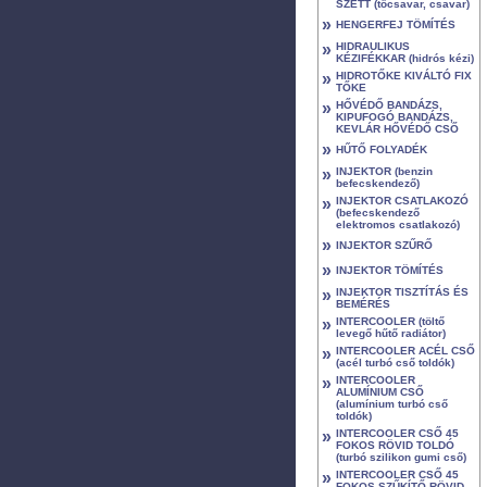
SZETT (tőcsavar, csavar)
»
HENGERFEJ TÖMÍTÉS
»
HIDRAULIKUS
KÉZIFÉKKAR (hidrós kézi)
»
HIDROTŐKE KIVÁLTÓ FIX
TŐKE
»
HŐVÉDŐ BANDÁZS,
KIPUFOGÓ BANDÁZS,
KEVLÁR HŐVÉDŐ CSŐ
»
HŰTŐ FOLYADÉK
»
INJEKTOR (benzin
befecskendező)
»
INJEKTOR CSATLAKOZÓ
(befecskendező
elektromos csatlakozó)
»
INJEKTOR SZŰRŐ
»
INJEKTOR TÖMÍTÉS
»
INJEKTOR TISZTÍTÁS ÉS
BEMÉRÉS
»
INTERCOOLER (töltő
levegő hűtő radiátor)
»
INTERCOOLER ACÉL CSŐ
(acél turbó cső toldók)
»
INTERCOOLER
ALUMÍNIUM CSŐ
(alumínium turbó cső
toldók)
»
INTERCOOLER CSŐ 45
FOKOS RÖVID TOLDÓ
(turbó szilikon gumi cső)
»
INTERCOOLER CSŐ 45
FOKOS SZŰKÍTŐ RÖVID