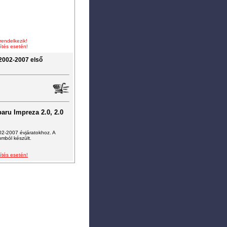
endelkezik!
ítés esetén!
002-2007 első
aru Impreza 2.0, 2.0
02-2007 évjáratokhoz. A
umból készült.
ítés esetén!