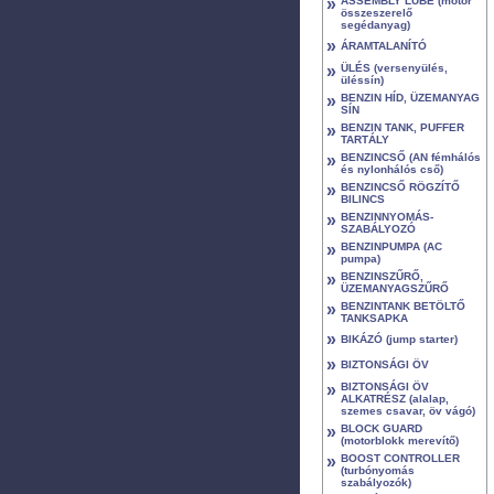
»
ASSEMBLY LUBE (motor
összeszerelő
segédanyag)
»
ÁRAMTALANÍTÓ
»
ÜLÉS (versenyülés,
üléssín)
»
BENZIN HÍD, ÜZEMANYAG
SÍN
»
BENZIN TANK, PUFFER
TARTÁLY
»
BENZINCSŐ (AN fémhálós
és nylonhálós cső)
»
BENZINCSŐ RÖGZÍTŐ
BILINCS
»
BENZINNYOMÁS-
SZABÁLYOZÓ
»
BENZINPUMPA (AC
pumpa)
»
BENZINSZŰRŐ,
ÜZEMANYAGSZŰRŐ
»
BENZINTANK BETÖLTŐ
TANKSAPKA
»
BIKÁZÓ (jump starter)
»
BIZTONSÁGI ÖV
»
BIZTONSÁGI ÖV
ALKATRÉSZ (alalap,
szemes csavar, öv vágó)
»
BLOCK GUARD
(motorblokk merevítő)
»
BOOST CONTROLLER
(turbónyomás
szabályozók)