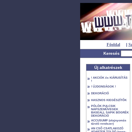
|
Főoldal
Sz
Keresés
Új alkatrészek
»
! AKCIÓK és KIÁRUSÍTÁS
!
»
! ÚJDONSÁGOK !
»
DEKORÁCIÓ
»
HASZNOS KIEGÉSZÍTŐK
»
PÓLÓK PULCSIK
NAPSZEMŰVEGEK
BASEALL SAPIK BÖGRÉK
DEKORÁCIÓ
»
ACCUSUMP (olajnyomás
tároló rendszer)
»
AN CSŐ CSATLAKOZÓ
ADAPTER TOLDÓ (papa-