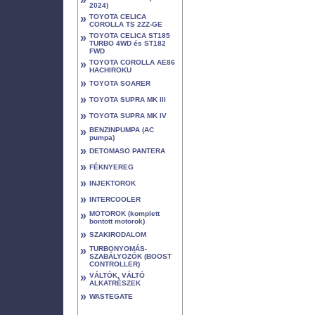
2024)
»
TOYOTA CELICA
COROLLA TS 2ZZ-GE
»
TOYOTA CELICA ST185
TURBO 4WD és ST182
FWD
»
TOYOTA COROLLA AE86
HACHIROKU
»
TOYOTA SOARER
»
TOYOTA SUPRA MK III
»
TOYOTA SUPRA MK IV
»
BENZINPUMPA (AC
pumpa)
»
DETOMASO PANTERA
»
FÉKNYEREG
»
INJEKTOROK
»
INTERCOOLER
»
MOTOROK (komplett
bontott motorok)
»
SZAKIRODALOM
»
TURBONYOMÁS-
SZABÁLYOZÓK (BOOST
CONTROLLER)
»
VÁLTÓK, VÁLTÓ
ALKATRÉSZEK
»
WASTEGATE