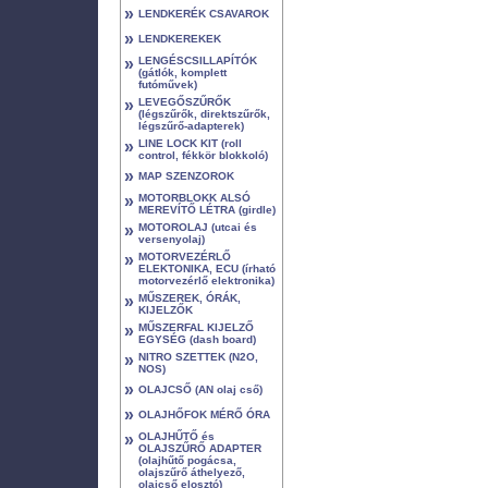
»
LENDKERÉK CSAVAROK
»
LENDKEREKEK
»
LENGÉSCSILLAPÍTÓK
(gátlók, komplett
futóművek)
»
LEVEGŐSZŰRŐK
(légszűrők, direktszűrők,
légszűrő-adapterek)
»
LINE LOCK KIT (roll
control, fékkör blokkoló)
»
MAP SZENZOROK
»
MOTORBLOKK ALSÓ
MEREVÍTŐ LÉTRA (girdle)
»
MOTOROLAJ (utcai és
versenyolaj)
»
MOTORVEZÉRLŐ
ELEKTONIKA, ECU (írható
motorvezérlő elektronika)
»
MŰSZEREK, ÓRÁK,
KIJELZŐK
»
MŰSZERFAL KIJELZŐ
EGYSÉG (dash board)
»
NITRO SZETTEK (N2O,
NOS)
»
OLAJCSŐ (AN olaj cső)
»
OLAJHŐFOK MÉRŐ ÓRA
»
OLAJHŰTŐ és
OLAJSZŰRŐ ADAPTER
(olajhűtő pogácsa,
olajszűrő áthelyező,
olajcső elosztó)