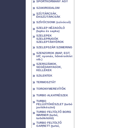
»
SPORTKORMÁNY AGY
»
SZAKIRODALOM
»
SZÍJTÁRCSÁK,
ÉKSZÍJTÁRCSÁK
»
SZÍVÓCSONK (szívócső)
»
SZELEP HÉZAGÓLÓ
(lapka és sapka)
»
SZELEPEK
SZELEPRUGÓK
SZELEPTÁNYÉROK
»
SZELEPSZÁR SZIMERING
»
SZENZOROK (MAP, EGT,
IAT, nyomás, hőmérséklet
stb.)
»
SZERSZÁMOK,
SEGÉDANYAGOK,
KELLÉKEK
»
SZILENTEK
»
TERMOSZTÁT
»
TORONYMEREVÍTŐK
»
TURBO ALKATRÉSZEK
»
TURBO
FELÚJÍTÓKÉSZLET (turbó
javítókészlet)
»
TURBO FELTÖLTŐ BORG
WARNER (turbó,
turbófeltöltő)
»
TURBO FELTÖLTŐ
GARRETT (turbó,