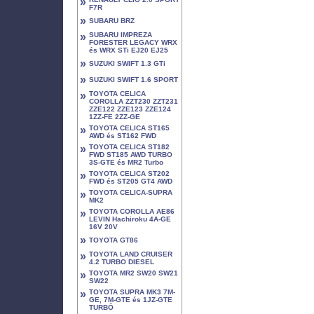
»
F7R
»
SUBARU BRZ
»
SUBARU IMPREZA
FORESTER LEGACY WRX
és WRX STi EJ20 EJ25
»
SUZUKI SWIFT 1.3 GTi
»
SUZUKI SWIFT 1.6 SPORT
»
TOYOTA CELICA
COROLLA ZZT230 ZZT231
ZZE122 ZZE123 ZZE124
1ZZ-FE 2ZZ-GE
»
TOYOTA CELICA ST165
AWD és ST162 FWD
»
TOYOTA CELICA ST182
FWD ST185 AWD TURBO
3S-GTE és MR2 Turbo
»
TOYOTA CELICA ST202
FWD és ST205 GT4 AWD
»
TOYOTA CELICA-SUPRA
MK2
»
TOYOTA COROLLA AE86
LEVIN Hachiroku 4A-GE
16V 20V
»
TOYOTA GT86
»
TOYOTA LAND CRUISER
4.2 TURBO DIESEL
»
TOYOTA MR2 SW20 SW21
SW22
»
TOYOTA SUPRA MK3 7M-
GE, 7M-GTE és 1JZ-GTE
TURBÓ