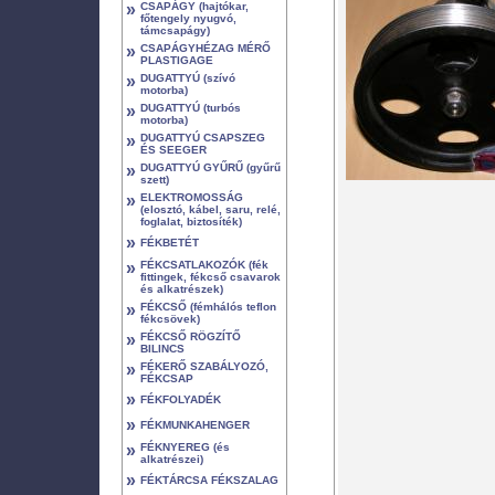
»
CSAPÁGY (hajtókar,
főtengely nyugvó,
támcsapágy)
»
CSAPÁGYHÉZAG MÉRŐ
PLASTIGAGE
»
DUGATTYÚ (szívó
motorba)
»
DUGATTYÚ (turbós
motorba)
»
DUGATTYÚ CSAPSZEG
ÉS SEEGER
»
DUGATTYÚ GYŰRŰ (gyűrű
szett)
»
ELEKTROMOSSÁG
(elosztó, kábel, saru, relé,
foglalat, biztosíték)
»
FÉKBETÉT
»
FÉKCSATLAKOZÓK (fék
fittingek, fékcső csavarok
és alkatrészek)
»
FÉKCSŐ (fémhálós teflon
fékcsövek)
»
FÉKCSŐ RÖGZÍTŐ
BILINCS
»
FÉKERŐ SZABÁLYOZÓ,
FÉKCSAP
»
FÉKFOLYADÉK
»
FÉKMUNKAHENGER
»
FÉKNYEREG (és
alkatrészei)
»
FÉKTÁRCSA FÉKSZALAG