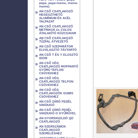
papa, papa-mama, mama-
mama)
»
AN CSŐ CSATLAKOZÓ
HEGESZTHETŐ
ALUMÍNIUM ÉS ACÉL
TALPAZAT
»
AN CSŐ CSATLAKOZÓ
METRIKUS és COLOS
ÁTALAKÍTÓ KÖZCSAVAR
»
AN CSŐ CSATLAKOZÓ
TŰZFAL ÁTVEZETŐ
»
AN CSŐ SZEPARÁTOR
ELVÁLASZTÓ TÁVTARTÓ
»
AN CSŐ T ÉS Y ELOSZTÓ
IDOM
»
AN CSŐ VÉG
CSATLAKOZÓ ROPPANTÓ
GYŰRŰ TEFLON
CSÖVEKHEZ
»
AN CSŐ VÉG
CSATLAKOZÓ TELFON
CSÖVEKHEZ
»
AN CSŐ VÉG
CSATLAKOZÓK GUMIS
CSÖVEKHEZ
»
AN CSŐ ZÁRÓ FEDÉL
VAKDUGÓ
»
AN CSŐ ZÁRÓ FEDÉL
VAKDUGÓ O GYŰRŰVEL
»
AN GYORSKIOLDÓ QD
CSATLAKOZÓ
»
AN SZERSZÁMOK
CSATLAKOZÓ
SZERELÉSHEZ