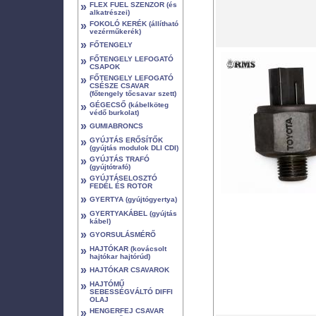
»
FLEX FUEL SZENZOR (és
alkatrészei)
»
FOKOLÓ KERÉK (állítható
vezérműkerék)
»
FŐTENGELY
»
FŐTENGELY LEFOGATÓ
CSAPOK
»
FŐTENGELY LEFOGATÓ
CSÉSZE CSAVAR
(főtengely tőcsavar szett)
»
GÉGECSŐ (kábelköteg
védő burkolat)
»
GUMIABRONCS
»
GYÚJTÁS ERŐSÍTŐK
(gyújtás modulok DLI CDI)
»
GYÚJTÁS TRAFÓ
(gyújtótrafó)
»
GYÚJTÁSELOSZTÓ
FEDÉL ÉS ROTOR
»
GYERTYA (gyújtógyertya)
»
GYERTYAKÁBEL (gyújtás
kábel)
»
GYORSULÁSMÉRŐ
»
HAJTÓKAR (kovácsolt
hajtókar hajtórúd)
»
HAJTÓKAR CSAVAROK
»
HAJTÓMŰ
SEBESSÉGVÁLTÓ DIFFI
OLAJ
»
HENGERFEJ CSAVAR