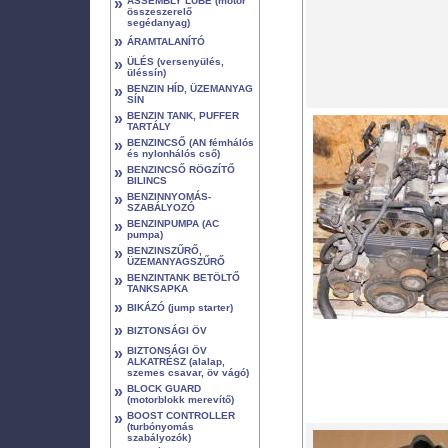
»
ASSEMBLY LUBE (motor
összeszerelő
segédanyag)
»
ÁRAMTALANÍTÓ
»
ÜLÉS (versenyülés,
üléssín)
»
BENZIN HÍD, ÜZEMANYAG
SÍN
»
BENZIN TANK, PUFFER
TARTÁLY
»
BENZINCSŐ (AN fémhálós
és nylonhálós cső)
»
BENZINCSŐ RÖGZÍTŐ
BILINCS
»
BENZINNYOMÁS-
SZABÁLYOZÓ
»
BENZINPUMPA (AC
pumpa)
»
BENZINSZŰRŐ,
ÜZEMANYAGSZŰRŐ
»
BENZINTANK BETÖLTŐ
TANKSAPKA
»
BIKÁZÓ (jump starter)
»
BIZTONSÁGI ÖV
»
BIZTONSÁGI ÖV
ALKATRÉSZ (alalap,
szemes csavar, öv vágó)
»
BLOCK GUARD
(motorblokk merevítő)
»
BOOST CONTROLLER
(turbónyomás
szabályozók)