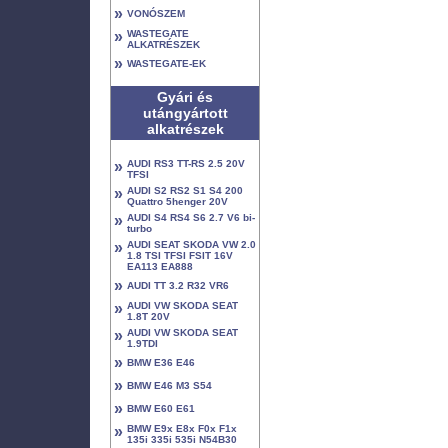
»
VONÓSZEM
»
WASTEGATE
ALKATRÉSZEK
»
WASTEGATE-EK
Gyári és
utángyártott
alkatrészek
»
AUDI RS3 TT-RS 2.5 20V
TFSI
»
AUDI S2 RS2 S1 S4 200
Quattro 5henger 20V
»
AUDI S4 RS4 S6 2.7 V6 bi-
turbo
»
AUDI SEAT SKODA VW 2.0
1.8 TSI TFSI FSIT 16V
EA113 EA888
»
AUDI TT 3.2 R32 VR6
»
AUDI VW SKODA SEAT
1.8T 20V
»
AUDI VW SKODA SEAT
1.9TDI
»
BMW E36 E46
»
BMW E46 M3 S54
»
BMW E60 E61
»
BMW E9x E8x F0x F1x
135i 335i 535i N54B30