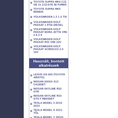
»
TOYOTA SUPRA MK4 2JZ-
GE és 2JZ-GTE BI-TURBÓ
»
TOYOTA SUPRA MK5
B58B30
»
VOLKSWAGEN 1.2 1.4 TSI
»
VOLKSWAGEN GOLF
PASSAT 1.9TDi DIESEL
»
VOLKSWAGEN GOLF
PASSAT BORA JETTA VR6
2.8 2.9
»
VOLKSWAGEN GOLF
PASSAT R32 VR6 24V
»
VOLKSWAGEN GOLF
PASSAT SCIROCCO 2.0
16V
Használt, bontott
alkatrészek
»
LEXUS GS-300 (TOYOTA
ARISTO)
»
NISSAN 200SX S13
CA18DET
»
NISSAN SKYLINE R32
GTR
»
NISSAN SKYLINE R33
GTS-T RB25DET
»
TESLA MODEL 3 2019-
2023
»
TESLA MODEL S 2021-
TŐL
»
TESLA MODEL Y (2019-