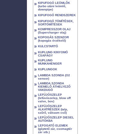
»
KIPUFOGÓ LEÖMLŐK
(turbo utáni leömlő,
downpipe)
»
KIPUFOGÓ RENDSZEREK
»
KIPUFOGÓ TÖMÍTÉSEK,
SORTÖMÍTÉSEK
»
KOMPRESSZOR OLAJ
(Supercharger olaj)
»
KOPOGÁS SZENZOR
(kopogás érzékelő)
»
KULCSTARTÓ
»
KUPLUNG KINYOMÓ
CSAPÁGY
»
KUPLUNG
MUNKAHENGER
»
KUPLUNGOK
»
LAMBDA SZONDA (O2
sensor)
»
LAMBDA SZONDA
KIEMELŐ ÁTHELYEZŐ
VAKDUGÓ
»
LEFÚJÓSZELEP
(lefúvószelep, blow off
valve, bov)
»
LEFÚJÓSZELEP
ALKATRÉSZEK (talp,
szűrő, vákuum cső)
»
LEFÚJÓSZELEP DIESEL
AUTÓKBA
»
LEFOGATÓ ELEMEK
(géptető zár, csomagtér
zár stb.)