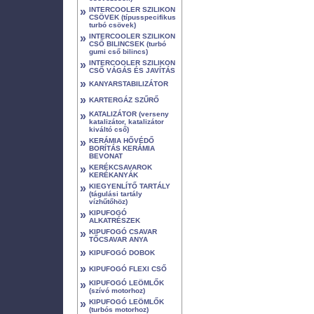
»
INTERCOOLER SZILIKON
CSÖVEK (típusspecifikus
turbó csövek)
»
INTERCOOLER SZILIKON
CSŐ BILINCSEK (turbó
gumi cső bilincs)
»
INTERCOOLER SZILIKON
CSŐ VÁGÁS ÉS JAVÍTÁS
»
KANYARSTABILIZÁTOR
»
KARTERGÁZ SZŰRŐ
»
KATALIZÁTOR (verseny
katalizátor, katalizátor
kiváltó cső)
»
KERÁMIA HŐVÉDŐ
BORÍTÁS KERÁMIA
BEVONAT
»
KERÉKCSAVAROK
KERÉKANYÁK
»
KIEGYENLÍTŐ TARTÁLY
(tágulási tartály
vízhűtőhöz)
»
KIPUFOGÓ
ALKATRÉSZEK
»
KIPUFOGÓ CSAVAR
TŐCSAVAR ANYA
»
KIPUFOGÓ DOBOK
»
KIPUFOGÓ FLEXI CSŐ
»
KIPUFOGÓ LEÖMLŐK
(szívó motorhoz)
»
KIPUFOGÓ LEÖMLŐK
(turbós motorhoz)