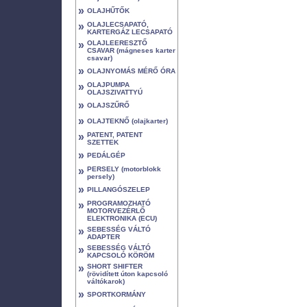
»
OLAJHŰTŐK
»
OLAJLECSAPATÓ,
KARTERGÁZ LECSAPATÓ
»
OLAJLEERESZTŐ
CSAVAR (mágneses karter
csavar)
»
OLAJNYOMÁS MÉRŐ ÓRA
»
OLAJPUMPA
OLAJSZIVATTYÚ
»
OLAJSZŰRŐ
»
OLAJTEKNŐ (olajkarter)
»
PATENT, PATENT
SZETTEK
»
PEDÁLGÉP
»
PERSELY (motorblokk
persely)
»
PILLANGÓSZELEP
»
PROGRAMOZHATÓ
MOTORVEZÉRLŐ
ELEKTRONIKA (ECU)
»
SEBESSÉG VÁLTÓ
ADAPTER
»
SEBESSÉG VÁLTÓ
KAPCSOLÓ KÖRÖM
»
SHORT SHIFTER
(rövidített úton kapcsoló
váltókarok)
»
SPORTKORMÁNY