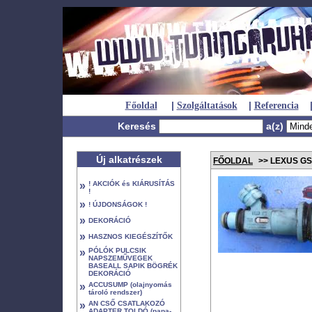
|
|
Főoldal
Szolgáltatások
Referencia
Keresés
a(z)
Új alkatrészek
FŐOLDAL
>> LEXUS GS
»
! AKCIÓK és KIÁRUSÍTÁS
!
»
! ÚJDONSÁGOK !
»
DEKORÁCIÓ
»
HASZNOS KIEGÉSZÍTŐK
»
PÓLÓK PULCSIK
NAPSZEMŰVEGEK
BASEALL SAPIK BÖGRÉK
DEKORÁCIÓ
»
ACCUSUMP (olajnyomás
tároló rendszer)
»
AN CSŐ CSATLAKOZÓ
ADAPTER TOLDÓ (papa-