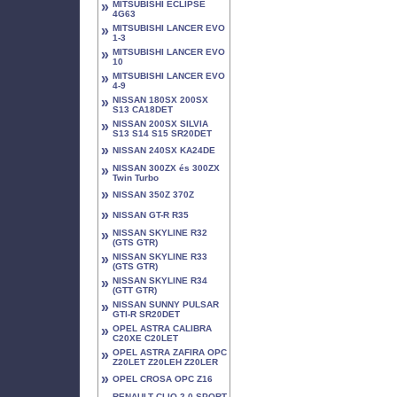
»
MITSUBISHI ECLIPSE
4G63
»
MITSUBISHI LANCER EVO
1-3
»
MITSUBISHI LANCER EVO
10
»
MITSUBISHI LANCER EVO
4-9
»
NISSAN 180SX 200SX
S13 CA18DET
»
NISSAN 200SX SILVIA
S13 S14 S15 SR20DET
»
NISSAN 240SX KA24DE
»
NISSAN 300ZX és 300ZX
Twin Turbo
»
NISSAN 350Z 370Z
»
NISSAN GT-R R35
»
NISSAN SKYLINE R32
(GTS GTR)
»
NISSAN SKYLINE R33
(GTS GTR)
»
NISSAN SKYLINE R34
(GTT GTR)
»
NISSAN SUNNY PULSAR
GTI-R SR20DET
»
OPEL ASTRA CALIBRA
C20XE C20LET
»
OPEL ASTRA ZAFIRA OPC
Z20LET Z20LEH Z20LER
»
OPEL CROSA OPC Z16
RENAULT CLIO 2.0 SPORT