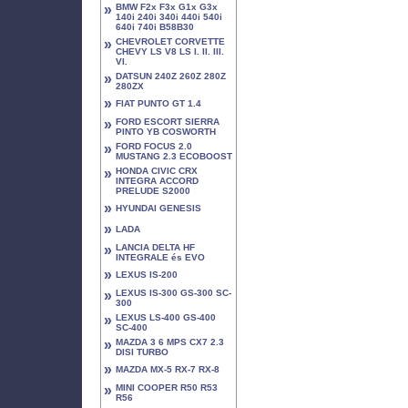
»
BMW F2x F3x G1x G3x
140i 240i 340i 440i 540i
640i 740i B58B30
»
CHEVROLET CORVETTE
CHEVY LS V8 LS I. II. III.
VI.
»
DATSUN 240Z 260Z 280Z
280ZX
»
FIAT PUNTO GT 1.4
»
FORD ESCORT SIERRA
PINTO YB COSWORTH
»
FORD FOCUS 2.0
MUSTANG 2.3 ECOBOOST
»
HONDA CIVIC CRX
INTEGRA ACCORD
PRELUDE S2000
»
HYUNDAI GENESIS
»
LADA
»
LANCIA DELTA HF
INTEGRALE és EVO
»
LEXUS IS-200
»
LEXUS IS-300 GS-300 SC-
300
»
LEXUS LS-400 GS-400
SC-400
»
MAZDA 3 6 MPS CX7 2.3
DISI TURBO
»
MAZDA MX-5 RX-7 RX-8
»
MINI COOPER R50 R53
R56