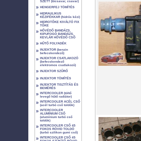
SZETT (tőcsavar, csavar)
»
HENGERFEJ TÖMÍTÉS
»
HIDRAULIKUS
KÉZIFÉKKAR (hidrós kézi)
»
HIDROTŐKE KIVÁLTÓ FIX
TŐKE
»
HŐVÉDŐ BANDÁZS,
KIPUFOGÓ BANDÁZS,
KEVLÁR HŐVÉDŐ CSŐ
»
HŰTŐ FOLYADÉK
»
INJEKTOR (benzin
befecskendező)
»
INJEKTOR CSATLAKOZÓ
(befecskendező
elektromos csatlakozó)
»
INJEKTOR SZŰRŐ
»
INJEKTOR TÖMÍTÉS
»
INJEKTOR TISZTÍTÁS ÉS
BEMÉRÉS
»
INTERCOOLER (töltő
levegő hűtő radiátor)
»
INTERCOOLER ACÉL CSŐ
(acél turbó cső toldók)
»
INTERCOOLER
ALUMÍNIUM CSŐ
(alumínium turbó cső
toldók)
»
INTERCOOLER CSŐ 45
FOKOS RÖVID TOLDÓ
(turbó szilikon gumi cső)
»
INTERCOOLER CSŐ 45
FOKOS SZŰKÍTŐ RÖVID