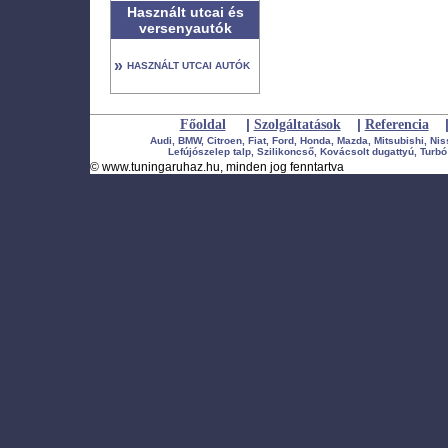
Használt utcai és
versenyautók
»
HASZNÁLT UTCAI AUTÓK
|
|
Főoldal
Szolgáltatások
Referencia
Audi, BMW, Citroen, Fiat, Ford, Honda, Mazda, Mitsubishi, Ni
Lefújószelep talp, Szilikoncső, Kovácsolt dugattyú, Turbó 
©
www.tuningaruhaz.hu
, minden jog fenntartva