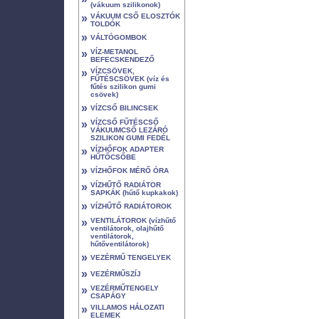
(vákuum szilikonok)
»
VÁKUUM CSŐ ELOSZTÓK
TOLDÓK
»
VÁLTÓGOMBOK
»
VÍZ-METANOL
BEFECSKENDEZŐ
»
VÍZCSÖVEK,
FŰTÉSCSÖVEK (víz és
fűtés szilikon gumi
csövek)
»
VÍZCSŐ BILINCSEK
»
VÍZCSŐ FŰTÉSCSŐ
VÁKUUMCSŐ LEZÁRÓ
SZILIKON GUMI FEDÉL
»
VÍZHŐFOK ADAPTER
HŰTŐCSŐBE
»
VÍZHŐFOK MÉRŐ ÓRA
»
VÍZHŰTŐ RADIÁTOR
SAPKÁK (hűtő kupkakok)
»
VÍZHŰTŐ RADIÁTOROK
»
VENTILÁTOROK (vízhűtő
ventilátorok, olajhűtő
ventilátorok,
hűtőventilátorok)
»
VEZÉRMŰ TENGELYEK
»
VEZÉRMŰSZÍJ
»
VEZÉRMŰTENGELY
CSAPÁGY
»
VILLAMOS HÁLOZATI
ELEMEK