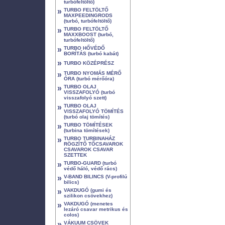
turbófeltöltő)
»
TURBO FELTÖLTŐ
MAXPEEDINGRODS
(turbó, turbófeltöltő)
»
TURBO FELTÖLTŐ
MAXXBOOST (turbó,
turbófeltöltő)
»
TURBO HŐVÉDŐ
BORÍTÁS (turbó kabát)
»
TURBO KÖZÉPRÉSZ
»
TURBO NYOMÁS MÉRŐ
ÓRA (turbó mérőóra)
»
TURBO OLAJ
VISSZAFOLYÓ (turbó
visszafolyó szett)
»
TURBO OLAJ
VISSZAFOLYÓ TÖMÍTÉS
(turbó olaj tömítés)
»
TURBO TÖMÍTÉSEK
(turbina tömítések)
»
TURBO TURBINAHÁZ
RÖGZÍTŐ TŐCSAVAROK
CSAVAROK CSAVAR
SZETTEK
»
TURBO-GUARD (turbó
védő háló, védő rács)
»
V-BAND BILINCS (V-profilú
bilics)
»
VAKDUGÓ (gumi és
szilikon csövekhez)
»
VAKDUGÓ (menetes
lezáró csavar metrikus és
colos)
»
VÁKUUM CSÖVEK