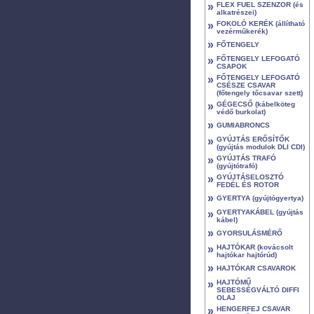
»
FLEX FUEL SZENZOR (és
alkatrészei)
»
FOKOLÓ KERÉK (állítható
vezérműkerék)
»
FŐTENGELY
»
FŐTENGELY LEFOGATÓ
CSAPOK
»
FŐTENGELY LEFOGATÓ
CSÉSZE CSAVAR
(főtengely tőcsavar szett)
»
GÉGECSŐ (kábelköteg
védő burkolat)
»
GUMIABRONCS
»
GYÚJTÁS ERŐSÍTŐK
(gyújtás modulok DLI CDI)
»
GYÚJTÁS TRAFÓ
(gyújtótrafó)
»
GYÚJTÁSELOSZTÓ
FEDÉL ÉS ROTOR
»
GYERTYA (gyújtógyertya)
»
GYERTYAKÁBEL (gyújtás
kábel)
»
GYORSULÁSMÉRŐ
»
HAJTÓKAR (kovácsolt
hajtókar hajtórúd)
»
HAJTÓKAR CSAVAROK
»
HAJTÓMŰ
SEBESSÉGVÁLTÓ DIFFI
OLAJ
»
HENGERFEJ CSAVAR