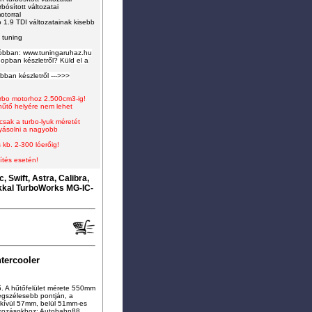
rbósított változatai
otorral
 1.9 TDI változatainak kisebb
 tuning
sóbban: www.tuningaruhaz.hu
opban készletről? Küld el a
óbban készletről --->>>
turbo motorhoz 2.500cm3-ig
!
-hűtő helyére nem lehet
 csak a turbo-lyuk méretét
lyásolni a nagyobb
 kb. 2-300 lóerőig!
ítés esetén!
 Swift, Astra, Calibra,
kkal TurboWorks MG-IC-
tercooler
ő. A hűtőfelület mérete 550mm
gszélesebb pontján, a
kívül 57mm, belül 51mm-es
tlakozásokhoz: Autobahn88