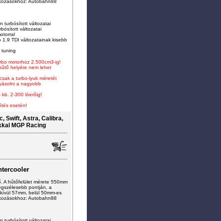
tlakozásokhoz: Autobahn88
 turbósított változatai
rbósított változatai
otorral
 1.9 TDI változatainak kisebb
 tuning
turbo motorhoz 2.500cm3-ig
!
-hűtő helyére nem lehet
 csak a turbo-lyuk méretét
lyásolni a nagyobb
 kb. 2-300 lóerőig!
ítés esetén!
 Swift, Astra, Calibra,
kkal MGP Racing
tercooler
ő. A hűtőfelület mérete 550mm
gszélesebb pontján, a
kívül 57mm, belül 50mm-es
tlakozásokhoz: Autobahn88
 turbósított változatai