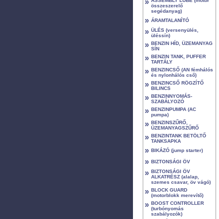
»
ASSEMBLY LUBE (motor
összeszerelő
segédanyag)
»
ÁRAMTALANÍTÓ
»
ÜLÉS (versenyülés,
üléssín)
»
BENZIN HÍD, ÜZEMANYAG
SÍN
»
BENZIN TANK, PUFFER
TARTÁLY
»
BENZINCSŐ (AN fémhálós
és nylonhálós cső)
»
BENZINCSŐ RÖGZÍTŐ
BILINCS
»
BENZINNYOMÁS-
SZABÁLYOZÓ
»
BENZINPUMPA (AC
pumpa)
»
BENZINSZŰRŐ,
ÜZEMANYAGSZŰRŐ
»
BENZINTANK BETÖLTŐ
TANKSAPKA
»
BIKÁZÓ (jump starter)
»
BIZTONSÁGI ÖV
»
BIZTONSÁGI ÖV
ALKATRÉSZ (alalap,
szemes csavar, öv vágó)
»
BLOCK GUARD
(motorblokk merevítő)
»
BOOST CONTROLLER
(turbónyomás
szabályozók)