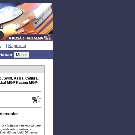
|
k
Kapcsolat
riában
 Swift, Astra, Calibra,
kkal MGP Racing MGP-
tercooler
ő. A hűtőfelület mérete 450mm
gszélesebb pontján, a
kívül 63mm, belül 57mm-es