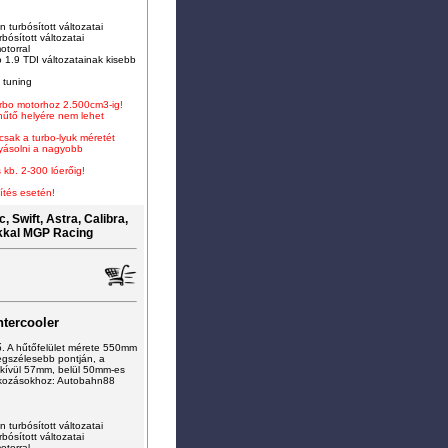
 turbósított változatai
rbósított változatai
otorral
 1.9 TDI változatainak kisebb
 tuning
turbo motorhoz 2.500cm3-ig
!
-hűtő helyére nem lehet
 csak a turbo-lyuk méretét
lyásolni a nagyobb
 kb. 2-300 lóerőig!
ítés esetén!
 Swift, Astra, Calibra,
kkal MGP Racing
tercooler
ő. A hűtőfelület mérete 550mm
gszélesebb pontján, a
kívül 57mm, belül 50mm-es
tlakozásokhoz: Autobahn88
 turbósított változatai
rbósított változatai
otorral