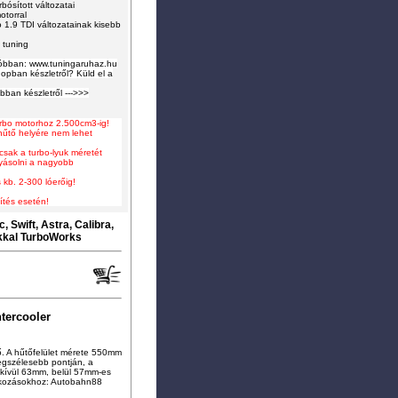
rbósított változatai
otorral
 1.9 TDI változatainak kisebb
 tuning
sóbban: www.tuningaruhaz.hu
opban készletről? Küld el a
óbban készletről --->>>
turbo motorhoz 2.500cm3-ig
!
-hűtő helyére nem lehet
 csak a turbo-lyuk méretét
lyásolni a nagyobb
 kb. 2-300 lóerőig!
ítés esetén!
 Swift, Astra, Calibra,
kkal TurboWorks
tercooler
ő. A hűtőfelület mérete 550mm
gszélesebb pontján, a
kívül 63mm, belül 57mm-es
tlakozásokhoz: Autobahn88