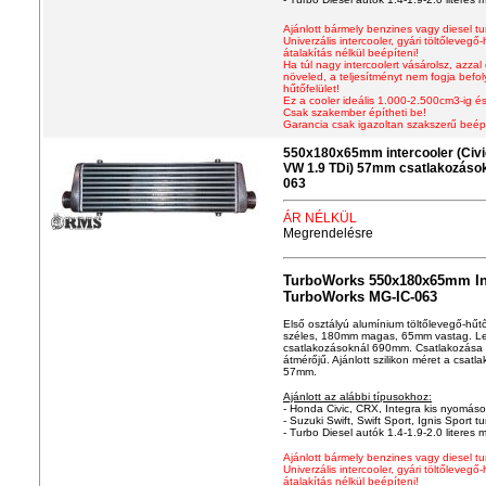
Ajánlott bármely benzines vagy diesel 
Univerzális intercooler
, gyári töltőlevegő
átalakítás nélkül beépíteni!
Ha túl nagy intercoolert vásárolsz, azzal
növeled, a teljesítményt nem fogja befo
hűtőfelület!
Ez a cooler ideális 1.000-2.500cm3-ig és
Csak szakember építheti be!
Garancia csak igazoltan szakszerű beép
550x180x65mm intercooler (Civic,
VW 1.9 TDi) 57mm csatlakozáso
063
ÁR NÉLKÜL
Megrendelésre
TurboWorks 550x180x65mm In
TurboWorks MG-IC-063
Első osztályú alum
í
nium töltőlevegő-hűt
széles, 180mm magas, 65mm vastag. Le
csatlakozásoknál 690mm. Csatlakozása 
átmérőjű. Ajánlott szilikon méret a csa
57mm.
Ajánlott az alábbi típusokhoz:
- Honda Civic, CRX, Integra kis nyomáson
- Suzuki Swift, Swift Sport, Ignis Sport tu
- Turbo Diesel autók 1.4-1.9-2.0 literes m
Ajánlott bármely benzines vagy diesel 
Univerzális intercooler
, gyári töltőlevegő
átalakítás nélkül beépíteni!