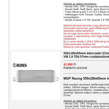
Ajánlott az alábbi típusokhoz:
- Honda Civic, CRX, Integra kis nyomáson
- Suzuki Swift, Swift Sport, Ignis Sport tu
- Turbo Diesel autók 1.4-1.9-2.0 literes m
- Volkswagen Golf, Passat, Caddy, Vento
tuningolására
- Skoda Octavia 1.9 TDi, Superb 1.9 TDI
Ajánlott bármely benzines vagy diesel 
Univerzális intercooler
, gyári töltőlevegő
átalakítás nélkül beépíteni!
Ha túl nagy intercoolert vásárolsz, azzal
növeled, a teljesítményt nem fogja befo
hűtőfelület!
Ez a cooler ideális 1.000-2.500cm3-ig és
Csak szakember építheti be!
Garancia csak igazoltan szakszerű beép
550x180x65mm intercooler (Civic,
VW 1.9 TDi) 57mm csatlakozáso
41.890
Ft
Raktárról azonnal
MGP Racing 550x180x65mm In
Első osztályú alum
í
nium töltőlevegő-hűt
széles, 180mm magas, 65mm vastag. Le
csatlakozásoknál 690mm. Csatlakozása 
átmérőjű. Ajánlott szilikon méret a csa
57mm.
Ajánlott az alábbi típusokhoz:
- Honda Civic, CRX, Integra kis nyomáson
- Suzuki Swift, Swift Sport, Ignis Sport tu
- Turbo Diesel autók 1.4-1.9-2.0 literes m