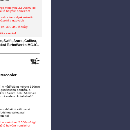
turbo motorhoz 2.500cm3-ig
!
-hűtő helyére nem lehet
 csak a turbo-lyuk méretét
lyásolni a nagyobb
 kb. 300-350 lóerőig!
ítés esetén!
 Swift, Astra, Calibra,
kkal TurboWorks MG-IC-
tercooler
ő. A hűtőfelület mérete 550mm
gszélesebb pontján, a
kívül 57mm, belül 51mm-es
tlakozásokhoz: Autobahn88
 turbósított változatai
rbósított változatai
otorral
turbo motorhoz 2.500cm3-ig
!
-hűtő helyére nem lehet