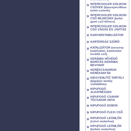
»
INTERCOOLER SZILIKON
CSÖVEK (típusspecifikus
turbó csövek)
»
INTERCOOLER SZILIKON
CSŐ BILINCSEK (turbó
gumi cső bilincs)
»
INTERCOOLER SZILIKON
CSŐ VÁGÁS ÉS JAVÍTÁS
»
KANYARSTABILIZÁTOR
»
KARTERGÁZ SZŰRŐ
»
KATALIZÁTOR (verseny
katalizátor, katalizátor
kiváltó cső)
»
KERÁMIA HŐVÉDŐ
BORÍTÁS KERÁMIA
BEVONAT
»
KERÉKCSAVAROK
KERÉKANYÁK
»
KIEGYENLÍTŐ TARTÁLY
(tágulási tartály
vízhűtőhöz)
»
KIPUFOGÓ
ALKATRÉSZEK
»
KIPUFOGÓ CSAVAR
TŐCSAVAR ANYA
»
KIPUFOGÓ DOBOK
»
KIPUFOGÓ FLEXI CSŐ
»
KIPUFOGÓ LEÖMLŐK
(szívó motorhoz)
»
KIPUFOGÓ LEÖMLŐK
(turbós motorhoz)