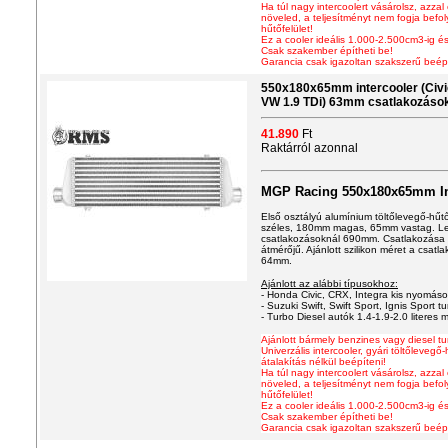
Ha túl nagy intercoolert vásárolsz, azzal
növeled, a teljesítményt nem fogja befo
hűtőfelület!
Ez a cooler ideális 1.000-2.500cm3-ig és
Csak szakember építheti be!
Garancia csak igazoltan szakszerű beép
550x180x65mm intercooler (Civic,
VW 1.9 TDi) 63mm csatlakozáso
41.890
Ft
Raktárról azonnal
MGP Racing 550x180x65mm In
Első osztályú alum
í
nium töltőlevegő-hűt
széles, 180mm magas, 65mm vastag. Le
csatlakozásoknál 690mm. Csatlakozása 
átmérőjű. Ajánlott szilikon méret a csa
64mm.
Ajánlott az alábbi típusokhoz:
- Honda Civic, CRX, Integra kis nyomáson
- Suzuki Swift, Swift Sport, Ignis Sport tu
- Turbo Diesel autók 1.4-1.9-2.0 literes m
Ajánlott bármely benzines vagy diesel 
Univerzális intercooler
, gyári töltőlevegő
átalakítás nélkül beépíteni!
Ha túl nagy intercoolert vásárolsz, azzal
növeled, a teljesítményt nem fogja befo
hűtőfelület!
Ez a cooler ideális 1.000-2.500cm3-ig és
Csak szakember építheti be!
Garancia csak igazoltan szakszerű beép