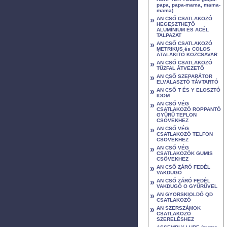
papa, papa-mama, mama-
mama)
»
AN CSŐ CSATLAKOZÓ
HEGESZTHETŐ
ALUMÍNIUM ÉS ACÉL
TALPAZAT
»
AN CSŐ CSATLAKOZÓ
METRIKUS és COLOS
ÁTALAKÍTÓ KÖZCSAVAR
»
AN CSŐ CSATLAKOZÓ
TŰZFAL ÁTVEZETŐ
»
AN CSŐ SZEPARÁTOR
ELVÁLASZTÓ TÁVTARTÓ
»
AN CSŐ T ÉS Y ELOSZTÓ
IDOM
»
AN CSŐ VÉG
CSATLAKOZÓ ROPPANTÓ
GYŰRŰ TEFLON
CSÖVEKHEZ
»
AN CSŐ VÉG
CSATLAKOZÓ TELFON
CSÖVEKHEZ
»
AN CSŐ VÉG
CSATLAKOZÓK GUMIS
CSÖVEKHEZ
»
AN CSŐ ZÁRÓ FEDÉL
VAKDUGÓ
»
AN CSŐ ZÁRÓ FEDÉL
VAKDUGÓ O GYŰRŰVEL
»
AN GYORSKIOLDÓ QD
CSATLAKOZÓ
»
AN SZERSZÁMOK
CSATLAKOZÓ
SZERELÉSHEZ