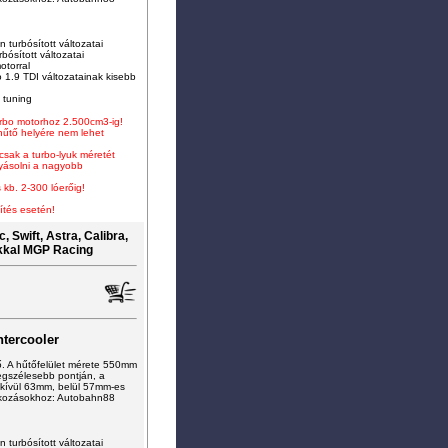
 turbósított változatai
rbósított változatai
otorral
 1.9 TDI változatainak kisebb
 tuning
turbo motorhoz 2.500cm3-ig
!
-hűtő helyére nem lehet
 csak a turbo-lyuk méretét
lyásolni a nagyobb
 kb. 2-300 lóerőig!
ítés esetén!
 Swift, Astra, Calibra,
kkal MGP Racing
tercooler
ő. A hűtőfelület mérete 550mm
gszélesebb pontján, a
kívül 63mm, belül 57mm-es
tlakozásokhoz: Autobahn88
 turbósított változatai