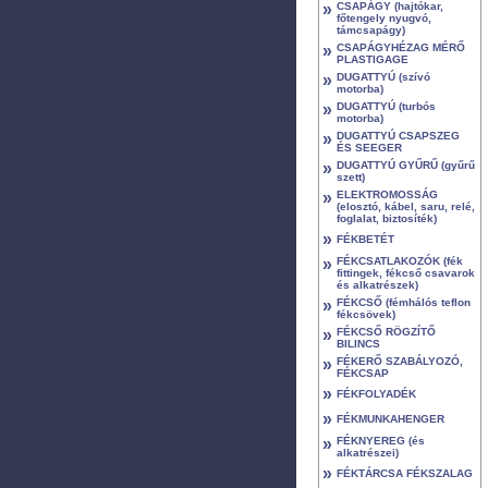
»
CSAPÁGY (hajtókar,
főtengely nyugvó,
támcsapágy)
»
CSAPÁGYHÉZAG MÉRŐ
PLASTIGAGE
»
DUGATTYÚ (szívó
motorba)
»
DUGATTYÚ (turbós
motorba)
»
DUGATTYÚ CSAPSZEG
ÉS SEEGER
»
DUGATTYÚ GYŰRŰ (gyűrű
szett)
»
ELEKTROMOSSÁG
(elosztó, kábel, saru, relé,
foglalat, biztosíték)
»
FÉKBETÉT
»
FÉKCSATLAKOZÓK (fék
fittingek, fékcső csavarok
és alkatrészek)
»
FÉKCSŐ (fémhálós teflon
fékcsövek)
»
FÉKCSŐ RÖGZÍTŐ
BILINCS
»
FÉKERŐ SZABÁLYOZÓ,
FÉKCSAP
»
FÉKFOLYADÉK
»
FÉKMUNKAHENGER
»
FÉKNYEREG (és
alkatrészei)
»
FÉKTÁRCSA FÉKSZALAG