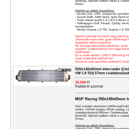
átmérőjű. Ajánlott szilikon méret a csa
64mm.
Ajánlott az alábbi típusokhoz:
- Honda Civic, CRX, Integra kis nyomáson
- Suzuki Swift, Swift Sport, Ignis Sport tu
- Turbo Diesel autók 1.4-1.9-2.0 literes m
- Volkswagen Golf, Passat, Caddy, Vento
tuningolására
- Skoda Octavia 1.9 TDi, Superb 1.9 TDI
Ajánlott bármely benzines vagy diesel 
Univerzális intercooler
, gyári töltőlevegő
átalakítás nélkül beépíteni!
Ha túl nagy intercoolert vásárolsz, azzal
növeled, a teljesítményt nem fogja befo
hűtőfelület!
Ez a cooler ideális 1.000-2.500cm3-ig és
Csak szakember építheti be!
Garancia csak igazoltan szakszerű beép
550x140x65mm intercooler (Civic,
VW 1.9 TDi) 57mm csatlakozáso
35.590
Ft
Raktárról azonnal
MGP Racing 550x140x65mm In
Első osztályú alum
í
nium töltőlevegő-hűt
széles, 140mm magas, 65mm vastag. Le
csatlakozásoknál 690mm. Csatlakozása 
átmérőjű. Ajánlott szilikon méret a csa
57mm.
Ajánlott az alábbi típusokhoz:
- Honda Civic, CRX, Integra kis nyomáson