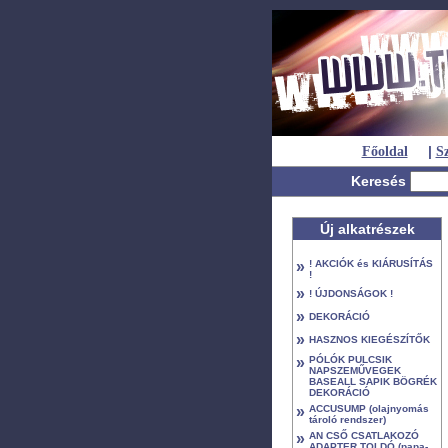
|
Főoldal
Sz
Keresés
Új alkatrészek
»
! AKCIÓK és KIÁRUSÍTÁS
!
»
! ÚJDONSÁGOK !
»
DEKORÁCIÓ
»
HASZNOS KIEGÉSZÍTŐK
»
PÓLÓK PULCSIK
NAPSZEMŰVEGEK
BASEALL SAPIK BÖGRÉK
DEKORÁCIÓ
»
ACCUSUMP (olajnyomás
tároló rendszer)
»
AN CSŐ CSATLAKOZÓ
ADAPTER TOLDÓ (papa-