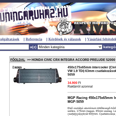
|
|
|
olgáltatások
Referencia
Kérdések és válaszok
Vásárlási feltétele
a(z)
kategó
FŐOLDAL
>> HONDA CIVIC CRX INTEGRA ACCORD PRELUDE S2000
450x175x65mm intercooler (Civic,
VW 1.9 TDi) 63mm csatlakozáso
5059
34.900
Ft
Raktárról azonnal
MGP Racing 450x175x65mm In
MGP-5059
Első osztályú alum
í
nium töltőlevegő-hűt
széles, 175mm magas, 65mm vastag. Le
csatlakozásoknál 600mm. Csatlakozása 