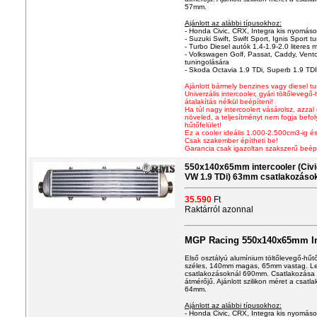
57mm.
Ajánlott az alábbi típusokhoz:
- Honda Civic, CRX, Integra kis nyomáson
- Suzuki Swift, Swift Sport, Ignis Sport tu
- Turbo Diesel autók 1.4-1.9-2.0 literes m
- Volkswagen Golf, Passat, Caddy, Vento
tuningolására
- Skoda Octavia 1.9 TDi, Superb 1.9 TDI
Ajánlott bármely benzines vagy diesel 
Univerzális intercooler
, gyári töltőlevegő
átalakítás nélkül beépíteni!
Ha túl nagy intercoolert vásárolsz, azzal
növeled, a teljesítményt nem fogja befo
hűtőfelület!
Ez a cooler ideális 1.000-2.500cm3-ig és
Csak szakember építheti be!
Garancia csak igazoltan szakszerű beép
550x140x65mm intercooler (Civic,
VW 1.9 TDi) 63mm csatlakozáso
35.590
Ft
Raktárról azonnal
MGP Racing 550x140x65mm In
Első osztályú alum
í
nium töltőlevegő-hűt
széles, 140mm magas, 65mm vastag. Le
csatlakozásoknál 690mm. Csatlakozása 
átmérőjű. Ajánlott szilikon méret a csa
64mm.
Ajánlott az alábbi típusokhoz:
- Honda Civic, CRX, Integra kis nyomáson