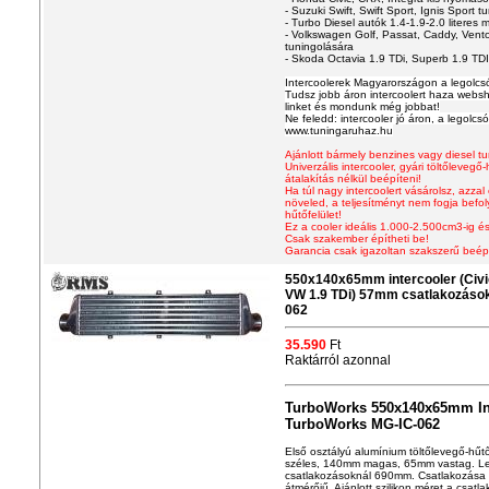
- Suzuki Swift, Swift Sport, Ignis Sport tu
- Turbo Diesel autók 1.4-1.9-2.0 literes m
- Volkswagen Golf, Passat, Caddy, Vento
tuningolására
- Skoda Octavia 1.9 TDi, Superb 1.9 TDI
Intercoolerek Magyarországon a legolc
Tudsz jobb áron intercoolert haza websh
linket és mondunk még jobbat!
Ne feledd: intercooler jó áron, a legolcs
www.tuningaruhaz.hu
Ajánlott bármely benzines vagy diesel 
Univerzális intercooler
, gyári töltőlevegő
átalakítás nélkül beépíteni!
Ha túl nagy intercoolert vásárolsz, azzal
növeled, a teljesítményt nem fogja befo
hűtőfelület!
Ez a cooler ideális 1.000-2.500cm3-ig és
Csak szakember építheti be!
Garancia csak igazoltan szakszerű beép
550x140x65mm intercooler (Civic,
VW 1.9 TDi) 57mm csatlakozáso
062
35.590
Ft
Raktárról azonnal
TurboWorks 550x140x65mm In
TurboWorks MG-IC-062
Első osztályú alum
í
nium töltőlevegő-hűt
széles, 140mm magas, 65mm vastag. Le
csatlakozásoknál 690mm. Csatlakozása 
átmérőjű. Ajánlott szilikon méret a csa