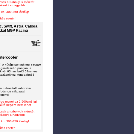
 csak a turbo-lyuk méretét
lyásolni a nagyobb
 kb. 300-350 lóerőig!
ítés esetén!
 Swift, Astra, Calibra,
kkal MGP Racing
tercooler
ő. A hűtőfelület mérete 550mm
gszélesebb pontján, a
kívül 63mm, belül 57mm-es
tlakozásokhoz: Autobahn88
 turbósított változatai
rbósított változatai
otorral
turbo motorhoz 2.500cm3-ig
!
-hűtő helyére nem lehet
 csak a turbo-lyuk méretét
lyásolni a nagyobb
 kb. 300-350 lóerőig!
ítés esetén!