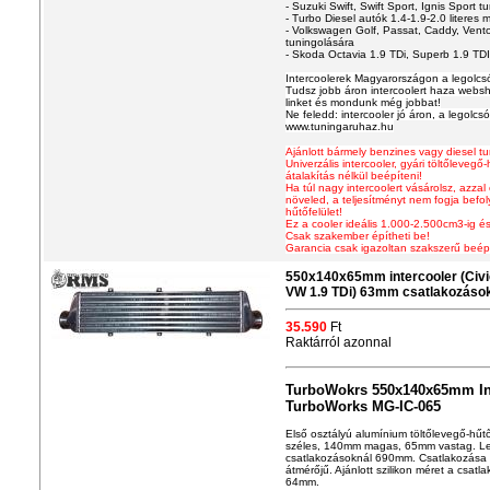
- Suzuki Swift, Swift Sport, Ignis Sport tu
- Turbo Diesel autók 1.4-1.9-2.0 literes m
- Volkswagen Golf, Passat, Caddy, Vento
tuningolására
- Skoda Octavia 1.9 TDi, Superb 1.9 TDI
Intercoolerek Magyarországon a legolc
Tudsz jobb áron intercoolert haza websh
linket és mondunk még jobbat!
Ne feledd: intercooler jó áron, a legolcs
www.tuningaruhaz.hu
Ajánlott bármely benzines vagy diesel 
Univerzális intercooler
, gyári töltőlevegő
átalakítás nélkül beépíteni!
Ha túl nagy intercoolert vásárolsz, azzal
növeled, a teljesítményt nem fogja befo
hűtőfelület!
Ez a cooler ideális 1.000-2.500cm3-ig és
Csak szakember építheti be!
Garancia csak igazoltan szakszerű beép
550x140x65mm intercooler (Civic,
VW 1.9 TDi) 63mm csatlakozáso
35.590
Ft
Raktárról azonnal
TurboWokrs 550x140x65mm In
TurboWorks MG-IC-065
Első osztályú alum
í
nium töltőlevegő-hűt
széles, 140mm magas, 65mm vastag. Le
csatlakozásoknál 690mm. Csatlakozása 
átmérőjű. Ajánlott szilikon méret a csa
64mm.