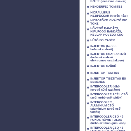
SZETT (tőcsavar, csavar)
»
HENGERFEJ TÖMÍTÉS
»
HIDRAULIKUS
KÉZIFÉKKAR (hidrós kézi)
»
HIDROTŐKE KIVÁLTÓ FIX
TŐKE
»
HŐVÉDŐ BANDÁZS,
KIPUFOGÓ BANDÁZS,
KEVLÁR HŐVÉDŐ CSŐ
»
HŰTŐ FOLYADÉK
»
INJEKTOR (benzin
befecskendező)
»
INJEKTOR CSATLAKOZÓ
(befecskendező
elektromos csatlakozó)
»
INJEKTOR SZŰRŐ
»
INJEKTOR TÖMÍTÉS
»
INJEKTOR TISZTÍTÁS ÉS
BEMÉRÉS
»
INTERCOOLER (töltő
levegő hűtő radiátor)
»
INTERCOOLER ACÉL CSŐ
(acél turbó cső toldók)
»
INTERCOOLER
ALUMÍNIUM CSŐ
(alumínium turbó cső
toldók)
»
INTERCOOLER CSŐ 45
FOKOS RÖVID TOLDÓ
(turbó szilikon gumi cső)
»
INTERCOOLER CSŐ 45
FOKOS SZŰKÍTŐ RÖVID