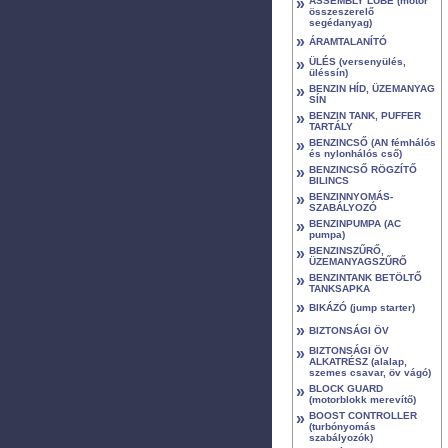
»
ASSEMBLY LUBE (motor
összeszerelő
segédanyag)
»
ÁRAMTALANÍTÓ
»
ÜLÉS (versenyülés,
üléssín)
»
BENZIN HÍD, ÜZEMANYAG
SÍN
»
BENZIN TANK, PUFFER
TARTÁLY
»
BENZINCSŐ (AN fémhálós
és nylonhálós cső)
»
BENZINCSŐ RÖGZÍTŐ
BILINCS
»
BENZINNYOMÁS-
SZABÁLYOZÓ
»
BENZINPUMPA (AC
pumpa)
»
BENZINSZŰRŐ,
ÜZEMANYAGSZŰRŐ
»
BENZINTANK BETÖLTŐ
TANKSAPKA
»
BIKÁZÓ (jump starter)
»
BIZTONSÁGI ÖV
»
BIZTONSÁGI ÖV
ALKATRÉSZ (alalap,
szemes csavar, öv vágó)
»
BLOCK GUARD
(motorblokk merevítő)
»
BOOST CONTROLLER
(turbónyomás
szabályozók)