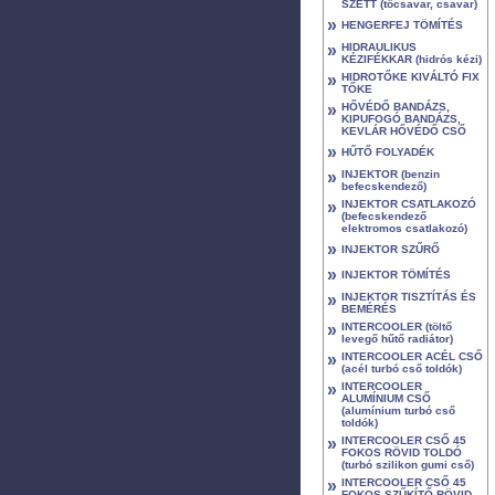
SZETT (tőcsavar, csavar)
»
HENGERFEJ TÖMÍTÉS
»
HIDRAULIKUS
KÉZIFÉKKAR (hidrós kézi)
»
HIDROTŐKE KIVÁLTÓ FIX
TŐKE
»
HŐVÉDŐ BANDÁZS,
KIPUFOGÓ BANDÁZS,
KEVLÁR HŐVÉDŐ CSŐ
»
HŰTŐ FOLYADÉK
»
INJEKTOR (benzin
befecskendező)
»
INJEKTOR CSATLAKOZÓ
(befecskendező
elektromos csatlakozó)
»
INJEKTOR SZŰRŐ
»
INJEKTOR TÖMÍTÉS
»
INJEKTOR TISZTÍTÁS ÉS
BEMÉRÉS
»
INTERCOOLER (töltő
levegő hűtő radiátor)
»
INTERCOOLER ACÉL CSŐ
(acél turbó cső toldók)
»
INTERCOOLER
ALUMÍNIUM CSŐ
(alumínium turbó cső
toldók)
»
INTERCOOLER CSŐ 45
FOKOS RÖVID TOLDÓ
(turbó szilikon gumi cső)
»
INTERCOOLER CSŐ 45
FOKOS SZŰKÍTŐ RÖVID