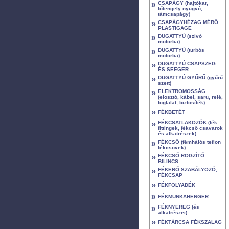
»
CSAPÁGY (hajtókar,
főtengely nyugvó,
támcsapágy)
»
CSAPÁGYHÉZAG MÉRŐ
PLASTIGAGE
»
DUGATTYÚ (szívó
motorba)
»
DUGATTYÚ (turbós
motorba)
»
DUGATTYÚ CSAPSZEG
ÉS SEEGER
»
DUGATTYÚ GYŰRŰ (gyűrű
szett)
»
ELEKTROMOSSÁG
(elosztó, kábel, saru, relé,
foglalat, biztosíték)
»
FÉKBETÉT
»
FÉKCSATLAKOZÓK (fék
fittingek, fékcső csavarok
és alkatrészek)
»
FÉKCSŐ (fémhálós teflon
fékcsövek)
»
FÉKCSŐ RÖGZÍTŐ
BILINCS
»
FÉKERŐ SZABÁLYOZÓ,
FÉKCSAP
»
FÉKFOLYADÉK
»
FÉKMUNKAHENGER
»
FÉKNYEREG (és
alkatrészei)
»
FÉKTÁRCSA FÉKSZALAG