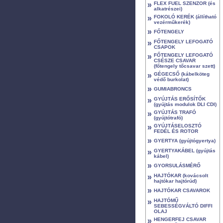
»
FLEX FUEL SZENZOR (és
alkatrészei)
»
FOKOLÓ KERÉK (állítható
vezérműkerék)
»
FŐTENGELY
»
FŐTENGELY LEFOGATÓ
CSAPOK
»
FŐTENGELY LEFOGATÓ
CSÉSZE CSAVAR
(főtengely tőcsavar szett)
»
GÉGECSŐ (kábelköteg
védő burkolat)
»
GUMIABRONCS
»
GYÚJTÁS ERŐSÍTŐK
(gyújtás modulok DLI CDI)
»
GYÚJTÁS TRAFÓ
(gyújtótrafó)
»
GYÚJTÁSELOSZTÓ
FEDÉL ÉS ROTOR
»
GYERTYA (gyújtógyertya)
»
GYERTYAKÁBEL (gyújtás
kábel)
»
GYORSULÁSMÉRŐ
»
HAJTÓKAR (kovácsolt
hajtókar hajtórúd)
»
HAJTÓKAR CSAVAROK
»
HAJTÓMŰ
SEBESSÉGVÁLTÓ DIFFI
OLAJ
»
HENGERFEJ CSAVAR