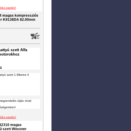
ítés esetén!
04 magas kompressziós
ner K9138DA 82.00mm
ttyú szett Alfa
motorokhoz
oz
tyú szett 1.6literes 4
megrendelés útján rövid
tőségeinken!
ítés esetén!
R32310 magas
ú szett Wössner