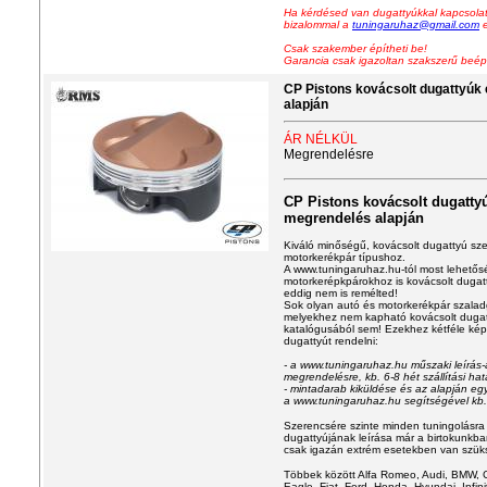
Ha kérdésed van dugattyúkkal kapcsolat
bizalommal a
tuningaruhaz@gmail.com
e
Csak szakember építheti be!
Garancia csak igazoltan szakszerű beép
CP Pistons kovácsolt dugattyúk
alapján
ÁR NÉLKÜL
Megrendelésre
CP Pistons
kovácsolt dugatty
megrendelés alapján
Kiváló minőségű, kovácsolt dugattyú sze
motorkerékpár típushoz.
A www.tuningaruhaz.hu-tól most lehetős
motorkerépkpárokhoz is kovácsolt dugatt
eddig nem is remélted!
Sok olyan autó és motorkerékpár szalad
melyekhez nem kapható kovácsolt dugat
katalógusából sem! Ezekhez kétféle ké
dugattyút rendelni:
- a www.tuningaruhaz.hu műszaki leírás-
megrendelésre, kb. 6-8 hét szállítási hat
- mintadarab kiküldése és az alapján eg
a www.tuningaruhaz.hu segítségével kb. 9
Szerencsére szinte minden tuningolásra
dugattyújának leírása már a birtokunkba
csak igazán extrém esetekben van szük
Többek között Alfa Romeo, Audi, BMW, C
Eagle, Fiat, Ford, Honda, Hyundai, Infini