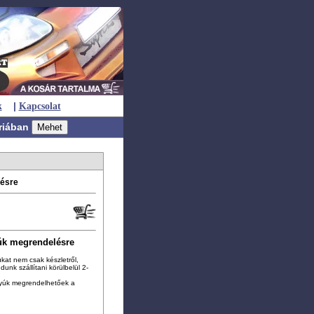
|
k
Kapcsolat
riában
lésre
úk megrendelésre
kat nem csak készletről,
ud
u
nk szállítani körülbelül 2-
tyúk
megrendelhetőek a