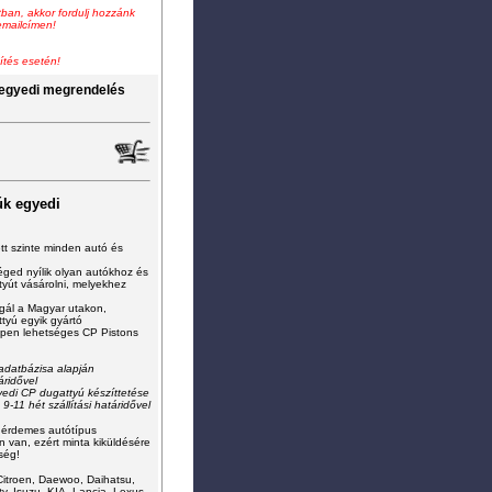
ban, akkor fordulj hozzánk
mailcímen!
ítés esetén!
 egyedi megrendelés
úk egyedi
tt szinte
minden
autó és
éged nyílik olyan autókhoz és
yút vásárolni, melyekhez
gál a Magyar utakon,
tyú egyik gyártó
ppen lehetséges
CP Pistons
adatbázisa alapján
áridővel
yedi
CP
dugattyú készíttetése
-11 hét szállítási határidővel
 érdemes autótípus
n van, ezért minta kiküldésére
ség!
itroen, Daewoo, Daihatsu,
ty, Isuzu, KIA, Lancia, Lexus,