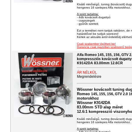
Kiváló minőségű, tuning (kovácsolt) dugat
hengeres 16 szelepes Alfa motorokhoz.
A szett tartalma:
- 4db kovácsolt dugattyú
- csapszegek
- gyűrűk szettek
Ezt a terméket nem tartjuk raktáron, de 
határidővel be tudjuk szerezni!
Kérlek az aktuális árról érdeklődj elérhe
Csak szakember építheti be!
Garancia csak igazoltan szakszerű beép
Alfa Romeo 145, 155, 156, GTV
kompressziós kovácsolt dugatty
K9142DA 83.00mm 12.6CR
ÁR NÉLKÜL
Megrendelésre
Wössner kovácsolt tuning duga
Romeo
145, 155, 156, GTV 2.0
motorokhoz
Wössner K9142DA
83.00mm STD alap méret
12.6:1 kompresszió viszonyh
Kiváló minőségű, tuning (kovácsolt) dugat
hengeres 16 szelepes Alfa motorokhoz.
A szett tartalma:
- 4db kovácsolt dugattyú