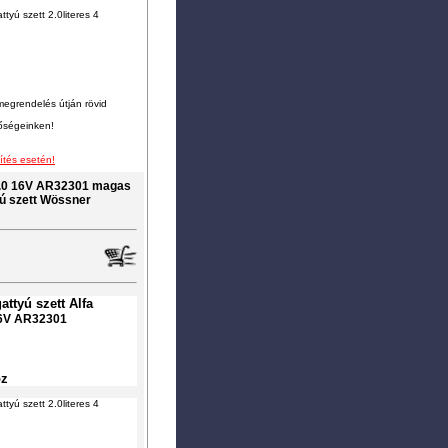
tyú szett 2.0literes 4
megrendelés útján rövid
tőségeinken!
ítés esetén!
 2.0 16V AR32301 magas
ú szett Wössner
ttyú szett Alfa
 16V AR32301
oz
tyú szett 2.0literes 4