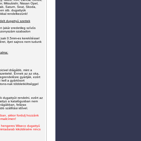
, Mitsubishi, Nissan Opel,
ab, Saturn, Seat, Skoda,
gen stb. dugattyúk
kkal rendelkezünk!
delt dugattyú szettek
t (akár eredetileg szívós
 viszonyszám szabadon
 csak 0.5mm-es kerekítéssel
ret, ilyet sajnos nem tud
unk
talma:
icivel drágább, mint a
 szetteké. Ennek az az oka,
grendelésre gyártják, ezért
 kell a gyártósort
tons-n
a
k
többletköltséggel
 dugattyút rendelni, ezért az
gattyú a katalógusban nem
 drágábban, feláras
b szállítási idővel.
ban, akkor fordulj hozzánk
mailcímen!
, 4 hengeres Wiseco dugattyú
mintadarab kiküldésére nincs