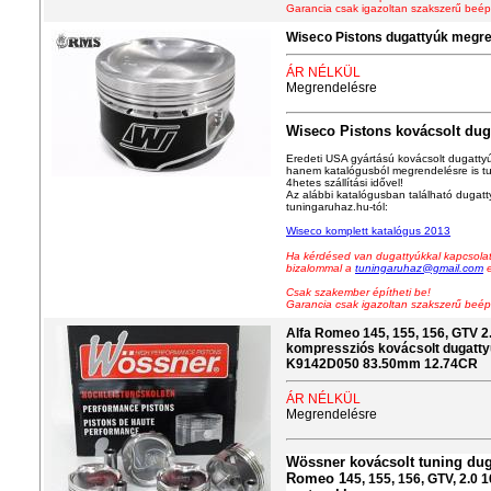
Garancia csak igazoltan szakszerű beép
Wiseco Pistons dugattyúk megr
ÁR NÉLKÜL
Megrendelésre
Wiseco
Pistons kovácsolt dug
Eredeti USA gyártású kovácsolt dugattyú
hanem katalógusból megrendelésre is t
4hetes szállítási idővel!
Az alábbi katalógusban található dugat
tuningaruhaz.hu-tól:
Wiseco
komplett
katalógus 2013
Ha kérdésed van dugattyúkkal kapcsolat
bizalommal a
tuningaruhaz@gmail.com
e
Csak szakember építheti be!
Garancia csak igazoltan szakszerű beép
Alfa Romeo 145, 155, 156, GTV
kompressziós kovácsolt dugatty
K9142D050 83.50mm 12.74CR
ÁR NÉLKÜL
Megrendelésre
Wössner kovácsolt tuning duga
Romeo 1
45, 155, 156, GTV, 2.0