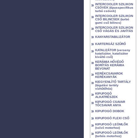
»
INTERCOOLER SZILIKON
CSÖVEK (típusspecifikus
turbó csövek)
»
INTERCOOLER SZILIKON
CSŐ BILINCSEK (turbó
gumi cső bilincs)
»
INTERCOOLER SZILIKON
CSŐ VÁGÁS ÉS JAVÍTÁS
»
KANYARSTABILIZÁTOR
»
KARTERGÁZ SZŰRŐ
»
KATALIZÁTOR (verseny
katalizátor, katalizátor
kiváltó cső)
»
KERÁMIA HŐVÉDŐ
BORÍTÁS KERÁMIA
BEVONAT
»
KERÉKCSAVAROK
KERÉKANYÁK
»
KIEGYENLÍTŐ TARTÁLY
(tágulási tartály
vízhűtőhöz)
»
KIPUFOGÓ
ALKATRÉSZEK
»
KIPUFOGÓ CSAVAR
TŐCSAVAR ANYA
»
KIPUFOGÓ DOBOK
»
KIPUFOGÓ FLEXI CSŐ
»
KIPUFOGÓ LEÖMLŐK
(szívó motorhoz)
»
KIPUFOGÓ LEÖMLŐK
(turbós motorhoz)