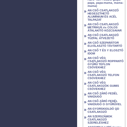
papa, papa-mama, mama-
mama)
»
AN CSŐ CSATLAKOZÓ
HEGESZTHETŐ
ALUMÍNIUM ÉS ACÉL
TALPAZAT
»
AN CSŐ CSATLAKOZÓ
METRIKUS és COLOS
ÁTALAKÍTÓ KÖZCSAVAR
»
AN CSŐ CSATLAKOZÓ
TŰZFAL ÁTVEZETŐ
»
AN CSŐ SZEPARÁTOR
ELVÁLASZTÓ TÁVTARTÓ
»
AN CSŐ T ÉS Y ELOSZTÓ
IDOM
»
AN CSŐ VÉG
CSATLAKOZÓ ROPPANTÓ
GYŰRŰ TEFLON
CSÖVEKHEZ
»
AN CSŐ VÉG
CSATLAKOZÓ TELFON
CSÖVEKHEZ
»
AN CSŐ VÉG
CSATLAKOZÓK GUMIS
CSÖVEKHEZ
»
AN CSŐ ZÁRÓ FEDÉL
VAKDUGÓ
»
AN CSŐ ZÁRÓ FEDÉL
VAKDUGÓ O GYŰRŰVEL
»
AN GYORSKIOLDÓ QD
CSATLAKOZÓ
»
AN SZERSZÁMOK
CSATLAKOZÓ
SZERELÉSHEZ