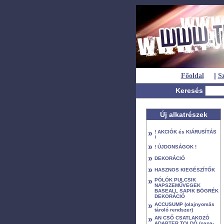
|
Főoldal
Sz
Keresés
Új alkatrészek
»
! AKCIÓK és KIÁRUSÍTÁS
!
»
! ÚJDONSÁGOK !
»
DEKORÁCIÓ
»
HASZNOS KIEGÉSZÍTŐK
»
PÓLÓK PULCSIK
NAPSZEMŰVEGEK
BASEALL SAPIK BÖGRÉK
DEKORÁCIÓ
»
ACCUSUMP (olajnyomás
tároló rendszer)
»
AN CSŐ CSATLAKOZÓ
ADAPTER TOLDÓ (papa-