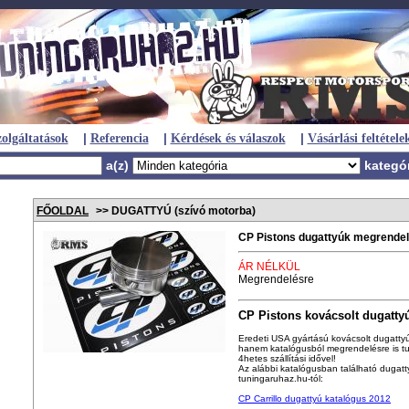
|
|
|
olgáltatások
Referencia
Kérdések és válaszok
Vásárlási feltétele
a(z)
kategó
FŐOLDAL
>> DUGATTYÚ (szívó motorba)
CP Pistons dugattyúk megrende
ÁR NÉLKÜL
Megrendelésre
CP Pistons kovácsolt dugatty
Eredeti USA gyártású kovácsolt dugattyú
hanem katalógusból megrendelésre is t
4hetes szállítási idővel!
Az alábbi katalógusban található dugat
tuningaruhaz.hu-tól:
CP Carrillo dugattyú katalógus 2012