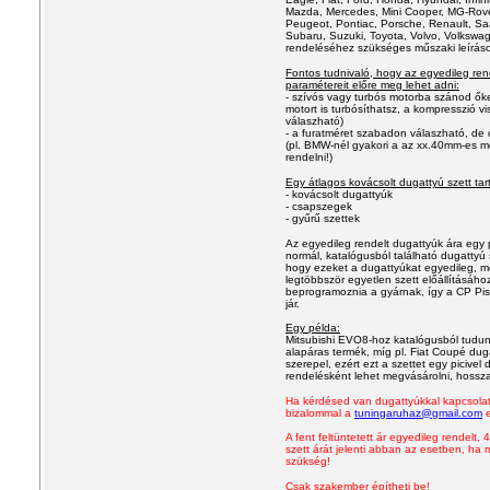
Mazda, Mercedes, Mini Cooper, MG-Rover
Peugeot, Pontiac, Porsche, Renault, Sa
Subaru, Suzuki, Toyota, Volvo, Volkswa
rendeléséhez szükséges műszaki leíráso
Fontos tudnivaló, hogy az egyedileg ren
paramétereit előre meg lehet adni:
- szívós vagy turbós motorba szánod őke
motort is turbósíthatsz, a kompresszió
válaszható)
- a furatméret szabadon válaszható
, de
(pl. BMW-nél gyakori a az xx.40mm-es mé
rendelni!)
Egy átlagos
kovácsolt
dugattyú szett tar
- kovácsolt dugattyúk
- csapszegek
- gyűrű szettek
Az egyedileg rendelt dugattyúk ára egy p
normál
,
katalógusb
ól
található dugattyú
hogy ezeket a dugattyúkat egyedileg, me
legtöbbször egyetlen szett előállításához
beprogramoznia a gyárnak,
így a
CP Pis
jár.
Egy példa:
Mitsubishi EVO8-hoz katalógusból tudunk
alapáras termék, míg pl. Fiat Coupé du
szerepel, ezért ezt a szettet egy picivel
rendelésként lehet megvásárolni, hosszab
Ha kérdésed van dugattyúkkal kapcsolat
bizalommal a
tuningaruhaz@gmail.com
e
A fent feltüntetett ár egyedileg rendelt
szett árát jelenti abban az esetben, ha 
szükség!
Csak szakember építheti be!