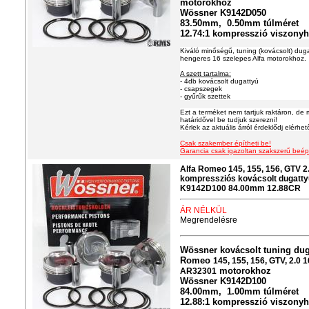
motorokhoz
Wössner K9142D050
83.50mm, 0.50mm túlméret
12.74:1 kompresszió viszony
Kiváló minőségű, tuning (kovácsolt) dugat
hengeres 16 szelepes Alfa motorokhoz.
A szett tartalma:
- 4db kovácsolt dugattyú
- csapszegek
- gyűrűk szettek
Ezt a terméket nem tartjuk raktáron, de 
határidővel be tudjuk szerezni!
Kérlek az aktuális árról érdeklődj elérhe
Csak szakember építheti be!
Garancia csak igazoltan szakszerű beép
Alfa Romeo 145, 155, 156, GTV
kompressziós kovácsolt dugatty
K9142D100 84.00mm 12.88CR
ÁR NÉLKÜL
Megrendelésre
Wössner kovácsolt tuning duga
Romeo
145, 155, 156, GTV, 2.0 
motorokhoz
AR32301
Wössner K9142D100
84.00mm, 1.00mm túlméret
12.88:1 kompresszió viszony