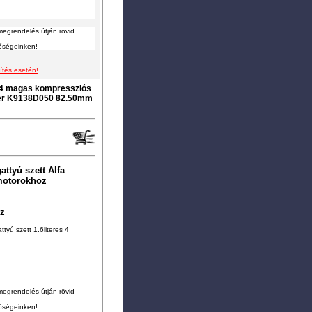
megrendelés útján rövid
tőségeinken!
ítés esetén!
04 magas kompressziós
ner K9138D050 82.50mm
ttyú szett Alfa
motorokhoz
oz
tyú szett 1.6literes 4
megrendelés útján rövid
tőségeinken!