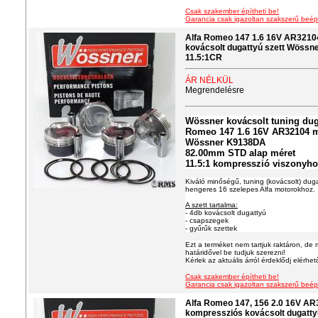
Csak szakember építheti be!
Garancia csak igazoltan szakszerű beép
Alfa Romeo 147 1.6 16V AR321
kovácsolt dugattyú szett Wöss
11.5:1CR
ÁR NÉLKÜL
Megrendelésre
Wössner kovácsolt tuning duga
Romeo 147 1.6 16V AR32104 
Wössner K9138DA
82.00mm STD alap méret
11.5:1 kompresszió viszonyh
Kiváló minőségű, tuning (kovácsolt) dugat
hengeres 16 szelepes Alfa motorokhoz.
A szett tartalma:
- 4db kovácsolt dugattyú
- csapszegek
- gyűrűk szettek
Ezt a terméket nem tartjuk raktáron, de 
határidővel be tudjuk szerezni!
Kérlek az aktuális árról érdeklődj elérhe
Csak szakember építheti be!
Garancia csak igazoltan szakszerű beép
Alfa Romeo 147, 156 2.0 16V A
kompressziós kovácsolt dugatty