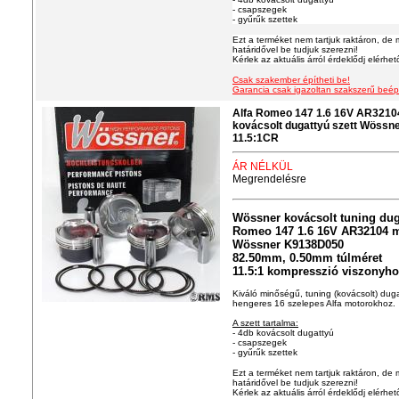
- csapszegek
- gyűrűk szettek
Ezt a terméket nem tartjuk raktáron, de 
határidővel be tudjuk szerezni!
Kérlek az aktuális árról érdeklődj elérhe
Csak szakember építheti be!
Garancia csak igazoltan szakszerű beép
Alfa Romeo 147 1.6 16V AR321
kovácsolt dugattyú szett Wöss
11.5:1CR
ÁR NÉLKÜL
Megrendelésre
Wössner kovácsolt tuning duga
Romeo 147 1.6 16V AR32104 
Wössner K9138D050
82.50mm, 0.50mm túlméret
11.5:1 kompresszió viszonyh
Kiváló minőségű, tuning (kovácsolt) dugat
hengeres 16 szelepes Alfa motorokhoz.
A szett tartalma:
- 4db kovácsolt dugattyú
- csapszegek
- gyűrűk szettek
Ezt a terméket nem tartjuk raktáron, de 
határidővel be tudjuk szerezni!
Kérlek az aktuális árról érdeklődj elérhe