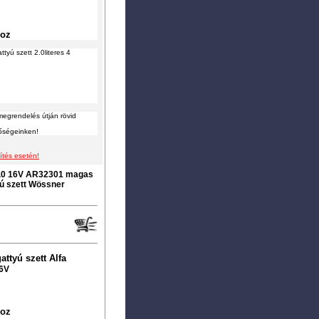
hoz
tyú szett 2.0literes 4
megrendelés útján rövid
tőségeinken!
ítés esetén!
 2.0 16V AR32301 magas
ú szett Wössner
ttyú szett Alfa
16V
hoz