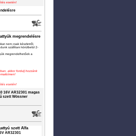
ítés esetén!
endelésre
attyúk megrendelésre
kat nem csak készletről,
ud
u
nk szállítani körülbelül 2-
tyúk
megrendelhetőek a
ban, akkor fordulj hozzánk
mailcímen!
ítés esetén!
 2.0 16V AR32301 magas
ú szett Wössner
ttyú szett Alfa
 16V AR32301