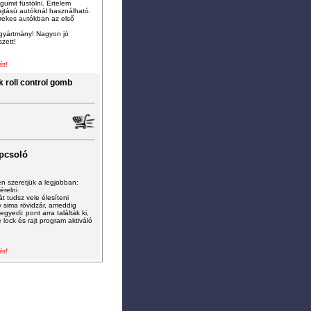
gumit füstölni. Értelem
ajtású autóknál használható.
rekes autókban az első
 gyártmány! Nagyon jó
zett!
én!
k roll control gomb
apcsoló
en szeretjük a legjobban:
érelni
át tudsz vele élesíteni
 sima rövidzár, ameddig
gyedi: pont arra találták ki,
 lock és rajt program aktiváló
én!