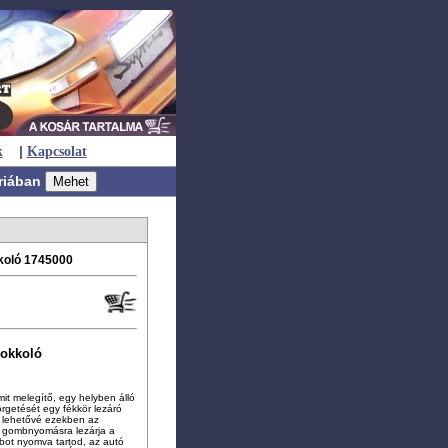
|
k
Kapcsolat
riában
kkoló 1745000
lokkoló
it melegítő, egy helyben álló
örgetését egy fékkör lezáró
zi lehetővé ezekben az
d gombnyomásra lezárja a
mbot nyomva tartod, az autó