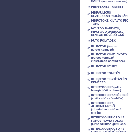
SZETT (tőcsavar, csavar)
»
HENGERFEJ TÖMÍTÉS
»
HIDRAULIKUS
KÉZIFÉKKAR (hidrós kézi)
»
HIDROTŐKE KIVÁLTÓ FIX
TŐKE
»
HŐVÉDŐ BANDÁZS,
KIPUFOGÓ BANDÁZS,
KEVLÁR HŐVÉDŐ CSŐ
»
HŰTŐ FOLYADÉK
»
INJEKTOR (benzin
befecskendező)
»
INJEKTOR CSATLAKOZÓ
(befecskendező
elektromos csatlakozó)
»
INJEKTOR SZŰRŐ
»
INJEKTOR TÖMÍTÉS
»
INJEKTOR TISZTÍTÁS ÉS
BEMÉRÉS
»
INTERCOOLER (töltő
levegő hűtő radiátor)
»
INTERCOOLER ACÉL CSŐ
(acél turbó cső toldók)
»
INTERCOOLER
ALUMÍNIUM CSŐ
(alumínium turbó cső
toldók)
»
INTERCOOLER CSŐ 45
FOKOS RÖVID TOLDÓ
(turbó szilikon gumi cső)
»
INTERCOOLER CSŐ 45
FOKOS SZŰKÍTŐ RÖVID