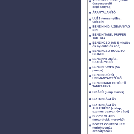
»
ASSEMBLY LUBE (motor
összeszerelő
segédanyag)
»
ÁRAMTALANÍTÓ
»
ÜLÉS (versenyülés,
üléssín)
»
BENZIN HÍD, ÜZEMANYAG
SÍN
»
BENZIN TANK, PUFFER
TARTÁLY
»
BENZINCSŐ (AN fémhálós
és nylonhálós cső)
»
BENZINCSŐ RÖGZÍTŐ
BILINCS
»
BENZINNYOMÁS-
SZABÁLYOZÓ
»
BENZINPUMPA (AC
pumpa)
»
BENZINSZŰRŐ,
ÜZEMANYAGSZŰRŐ
»
BENZINTANK BETÖLTŐ
TANKSAPKA
»
BIKÁZÓ (jump starter)
»
BIZTONSÁGI ÖV
»
BIZTONSÁGI ÖV
ALKATRÉSZ (alalap,
szemes csavar, öv vágó)
»
BLOCK GUARD
(motorblokk merevítő)
»
BOOST CONTROLLER
(turbónyomás
szabályozók)