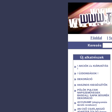
|
Főoldal
Sz
Keresés
Új alkatrészek
»
! AKCIÓK és KIÁRUSÍTÁS
!
»
! ÚJDONSÁGOK !
»
DEKORÁCIÓ
»
HASZNOS KIEGÉSZÍTŐK
»
PÓLÓK PULCSIK
NAPSZEMŰVEGEK
BASEALL SAPIK BÖGRÉK
DEKORÁCIÓ
»
ACCUSUMP (olajnyomás
tároló rendszer)
»
AN CSŐ CSATLAKOZÓ
ADAPTER TOLDÓ (papa-