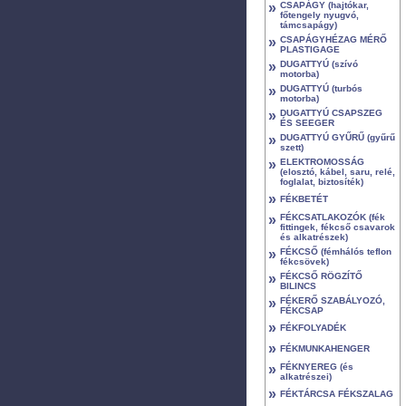
»
CSAPÁGY (hajtókar,
főtengely nyugvó,
támcsapágy)
»
CSAPÁGYHÉZAG MÉRŐ
PLASTIGAGE
»
DUGATTYÚ (szívó
motorba)
»
DUGATTYÚ (turbós
motorba)
»
DUGATTYÚ CSAPSZEG
ÉS SEEGER
»
DUGATTYÚ GYŰRŰ (gyűrű
szett)
»
ELEKTROMOSSÁG
(elosztó, kábel, saru, relé,
foglalat, biztosíték)
»
FÉKBETÉT
»
FÉKCSATLAKOZÓK (fék
fittingek, fékcső csavarok
és alkatrészek)
»
FÉKCSŐ (fémhálós teflon
fékcsövek)
»
FÉKCSŐ RÖGZÍTŐ
BILINCS
»
FÉKERŐ SZABÁLYOZÓ,
FÉKCSAP
»
FÉKFOLYADÉK
»
FÉKMUNKAHENGER
»
FÉKNYEREG (és
alkatrészei)
»
FÉKTÁRCSA FÉKSZALAG