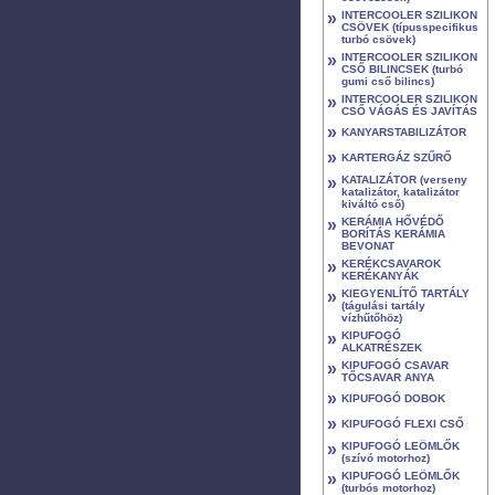
»
INTERCOOLER SZILIKON
CSÖVEK (típusspecifikus
turbó csövek)
»
INTERCOOLER SZILIKON
CSŐ BILINCSEK (turbó
gumi cső bilincs)
»
INTERCOOLER SZILIKON
CSŐ VÁGÁS ÉS JAVÍTÁS
»
KANYARSTABILIZÁTOR
»
KARTERGÁZ SZŰRŐ
»
KATALIZÁTOR (verseny
katalizátor, katalizátor
kiváltó cső)
»
KERÁMIA HŐVÉDŐ
BORÍTÁS KERÁMIA
BEVONAT
»
KERÉKCSAVAROK
KERÉKANYÁK
»
KIEGYENLÍTŐ TARTÁLY
(tágulási tartály
vízhűtőhöz)
»
KIPUFOGÓ
ALKATRÉSZEK
»
KIPUFOGÓ CSAVAR
TŐCSAVAR ANYA
»
KIPUFOGÓ DOBOK
»
KIPUFOGÓ FLEXI CSŐ
»
KIPUFOGÓ LEÖMLŐK
(szívó motorhoz)
»
KIPUFOGÓ LEÖMLŐK
(turbós motorhoz)