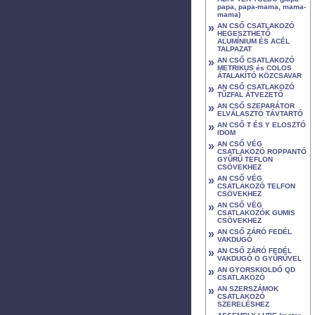
papa, papa-mama, mama-
mama)
»
AN CSŐ CSATLAKOZÓ
HEGESZTHETŐ
ALUMÍNIUM ÉS ACÉL
TALPAZAT
»
AN CSŐ CSATLAKOZÓ
METRIKUS és COLOS
ÁTALAKÍTÓ KÖZCSAVAR
»
AN CSŐ CSATLAKOZÓ
TŰZFAL ÁTVEZETŐ
»
AN CSŐ SZEPARÁTOR
ELVÁLASZTÓ TÁVTARTÓ
»
AN CSŐ T ÉS Y ELOSZTÓ
IDOM
»
AN CSŐ VÉG
CSATLAKOZÓ ROPPANTÓ
GYŰRŰ TEFLON
CSÖVEKHEZ
»
AN CSŐ VÉG
CSATLAKOZÓ TELFON
CSÖVEKHEZ
»
AN CSŐ VÉG
CSATLAKOZÓK GUMIS
CSÖVEKHEZ
»
AN CSŐ ZÁRÓ FEDÉL
VAKDUGÓ
»
AN CSŐ ZÁRÓ FEDÉL
VAKDUGÓ O GYŰRŰVEL
»
AN GYORSKIOLDÓ QD
CSATLAKOZÓ
»
AN SZERSZÁMOK
CSATLAKOZÓ
SZERELÉSHEZ