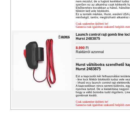
nem mozdul, de a hajtott kerékkel tudsz 
szerűen ez az alkatrész csak kétkerék h
Elsőkerekes kocsikban a hátsó, hátsóke
fékkört kell vele blokkolni.
Ez a termék márkás, Hurst, eredeti USA
minőségű, tartós, megbízható alkatrész s
Csak szakember építheti be!
Garancia csak igazoltan szakszerű beépítés eset
Launch control rajt gomb line loc
Hurst 2483875
8.990
Ft
Raktárról azonnal
Hurst váltóbotra szerelhető k
Hurst 2483875
Ezt a kapcsolót két felhasználási terület
- line lock fékkör blokkolót tudsz vele vez
- írható ecu launch control rajt elektronik
A kapcsolóban nincs semmi különös, egy
nyomva tartod. De a kialakítása nagyon e
hogy a váltó botodra tudd rögzíteni. Line
gombnak kiváló.
Csak szakember építheti be!
Garancia csak igazoltan szakszerű beépítés eset