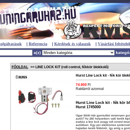
|
|
|
olgáltatások
Referencia
Kérdések és válaszok
Vásárlási feltétele
a(z)
kategó
FŐOLDAL
>> LINE LOCK KIT (roll control, fékkör blokkoló)
Hurst Line Lock kit - fék kör blo
74.900
Ft
Raktárról azonnal
Hurst Line Lock kit - fék kör b
Hurst 1745000
Ugye láttál már gyorsulási versenyen gum
autót? Az álló helyzetben való kerék kip
eszköz a line lock avagy roll control tes
autókban. Egy pici elektromos szolenoi
hajtatlan kerék fékkörét, így amíg a go