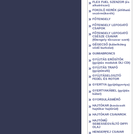
»
FLEX FUEL SZENZOR (és
alkatrészei)
»
FOKOLÓ KERÉK (állítható
vezérműkerék)
»
FŐTENGELY
»
FŐTENGELY LEFOGATÓ
CSAPOK
»
FŐTENGELY LEFOGATÓ
CSÉSZE CSAVAR
(főtengely tőcsavar szett)
»
GÉGECSŐ (kábelköteg
védő burkolat)
»
GUMIABRONCS
»
GYÚJTÁS ERŐSÍTŐK
(gyújtás modulok DLI CDI)
»
GYÚJTÁS TRAFÓ
(gyújtótrafó)
»
GYÚJTÁSELOSZTÓ
FEDÉL ÉS ROTOR
»
GYERTYA (gyújtógyertya)
»
GYERTYAKÁBEL (gyújtás
kábel)
»
GYORSULÁSMÉRŐ
»
HAJTÓKAR (kovácsolt
hajtókar hajtórúd)
»
HAJTÓKAR CSAVAROK
»
HAJTÓMŰ
SEBESSÉGVÁLTÓ DIFFI
OLAJ
»
HENGERFEJ CSAVAR