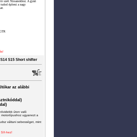
 szett Nissanokhoz. A gyári
 tudod építeni a nagy
at.
 GTR
én!
14 S15 Short shifter
ltókar az alábbi
ztnikóddal)
dal
)
 rövidebb úton való
X motortípushoz ugyanezt a
udsz váltani sebességet, mint
ő SX-hez!