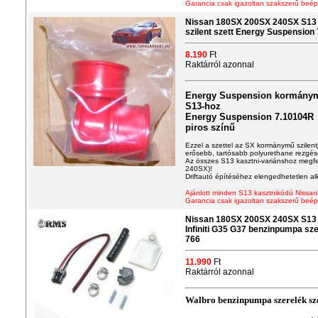
Garancia csak igazoltan szakszerű beép
Nissan 180SX 200SX 240SX S13
szilent szett Energy Suspension
8.190
Ft
Raktárról azonnal
Energy Suspension kormánymű
S13-hoz
Energy Suspension 7.10104R
piros színű
Ezzel a szettel az SX kormánymű szilentje
erősebb, tartósabb polyurethane rezgéscs
Az összes S13 kasztni-variánshoz megf
240SX)!
Driftautó építéséhez elengedhetetlen al
Ajánlott minden S13 kasztnikódú Nissan
Garancia csak igazoltan szakszerű beép
Nissan 180SX 200SX 240SX S13
Infiniti G35 G37 benzinpumpa sze
766
11.990
Ft
Raktárról azonnal
Walbro benzinpumpa szerelék sz