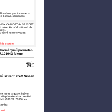
28 szabványos 4 csavaros
is bordás, szilikoncső-
s 200SX CA18DET és SR20DET
i, mivel kis módosítással, de
elni.
 lóerő körüli tervezett
ítés esetén!
 kormánymű poliuretán
 7.10104G fekete
 szilent szett Nissan
it tudod a gyárinál jóval
illapító elemekre cserélni!
elelő (180SX, 200SX és
katrész!
hoz!