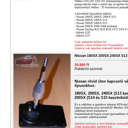
Walbro GSS-341 GSS-351 benzinpumpa beépítő
pumpa helyére ezzel a szettel egy az egyben be
teljesítményű Walbro / TI-Automotive pumpák
A következő típusokhoz ajánlott:
- Nissan 180SX 200SX 240SX S13
- Nissan 200SX 240SX S14
-
Nissan 200SX 240SX S15
- Nissan 300ZX 1990-1996 évjáratok
- Nissan Skyline R32 R33 R34 GT-T GTS-T
- Infiniti G35
- Infiniti G37
Csak szakember építheti be!
Ajánlott a fenti listában leírt Nissanokhoz!
Garancia csak igazoltan szakszerű beépítés eset
Nissan 180SX 200SX 240SX S13 S
20.900
Ft
Raktárról azonnal
Nissan rövid úton kapcsoló vá
típusokhoz:
180SX, 200SX, 240SX (S13 kas
200SX (S14 és S15 kasztnikód
Ez a váltókar a gyárihoz képest 40%-kal
kapcsolásokat tesz lehetővé! Minden S
váltókart lehet beépíteni!
Kialakításánál fogva ezzel gyorsabban t
az eredeti váltókaroddal!
Ajánlott bármely a fenti listában szerepl
Csak szakember építheti be!