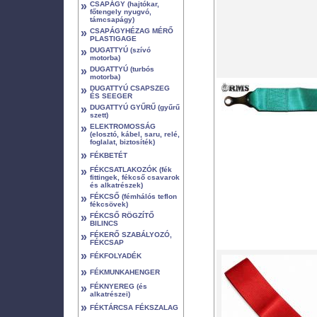
»
CSAPÁGY (hajtókar,
főtengely nyugvó,
támcsapágy)
»
CSAPÁGYHÉZAG MÉRŐ
PLASTIGAGE
»
DUGATTYÚ (szívó
motorba)
»
DUGATTYÚ (turbós
motorba)
»
DUGATTYÚ CSAPSZEG
ÉS SEEGER
»
DUGATTYÚ GYŰRŰ (gyűrű
szett)
»
ELEKTROMOSSÁG
(elosztó, kábel, saru, relé,
foglalat, biztosíték)
»
FÉKBETÉT
»
FÉKCSATLAKOZÓK (fék
fittingek, fékcső csavarok
és alkatrészek)
»
FÉKCSŐ (fémhálós teflon
fékcsövek)
»
FÉKCSŐ RÖGZÍTŐ
BILINCS
»
FÉKERŐ SZABÁLYOZÓ,
FÉKCSAP
»
FÉKFOLYADÉK
»
FÉKMUNKAHENGER
»
FÉKNYEREG (és
alkatrészei)
»
FÉKTÁRCSA FÉKSZALAG