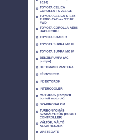
2024)
»
TOYOTA CELICA
COROLLA TS 2ZZ-GE
»
TOYOTA CELICA ST185
TURBO 4WD és ST182
FWD
»
TOYOTA COROLLA AE86
HACHIROKU
»
TOYOTA SOARER
»
TOYOTA SUPRA MK III
»
TOYOTA SUPRA MK IV
»
BENZINPUMPA (AC
pumpa)
»
DETOMASO PANTERA
»
FÉKNYEREG
»
INJEKTOROK
»
INTERCOOLER
»
MOTOROK (komplett
bontott motorok)
»
SZAKIRODALOM
»
TURBONYOMÁS-
SZABÁLYOZÓK (BOOST
CONTROLLER)
»
VÁLTÓK, VÁLTÓ
ALKATRÉSZEK
»
WASTEGATE