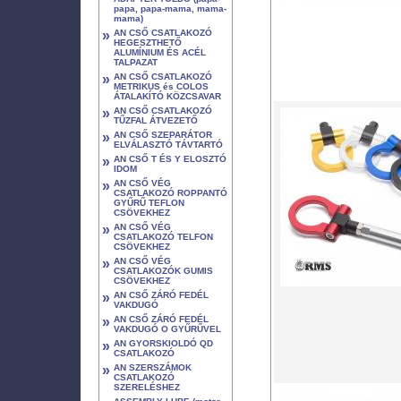
papa, papa-mama, mama-
mama)
»
AN CSŐ CSATLAKOZÓ
HEGESZTHETŐ
ALUMÍNIUM ÉS ACÉL
TALPAZAT
»
AN CSŐ CSATLAKOZÓ
METRIKUS és COLOS
ÁTALAKÍTÓ KÖZCSAVAR
»
AN CSŐ CSATLAKOZÓ
TŰZFAL ÁTVEZETŐ
»
AN CSŐ SZEPARÁTOR
ELVÁLASZTÓ TÁVTARTÓ
»
AN CSŐ T ÉS Y ELOSZTÓ
IDOM
»
AN CSŐ VÉG
CSATLAKOZÓ ROPPANTÓ
GYŰRŰ TEFLON
CSÖVEKHEZ
»
AN CSŐ VÉG
CSATLAKOZÓ TELFON
CSÖVEKHEZ
»
AN CSŐ VÉG
CSATLAKOZÓK GUMIS
CSÖVEKHEZ
»
AN CSŐ ZÁRÓ FEDÉL
VAKDUGÓ
»
AN CSŐ ZÁRÓ FEDÉL
VAKDUGÓ O GYŰRŰVEL
»
AN GYORSKIOLDÓ QD
CSATLAKOZÓ
»
AN SZERSZÁMOK
CSATLAKOZÓ
SZERELÉSHEZ