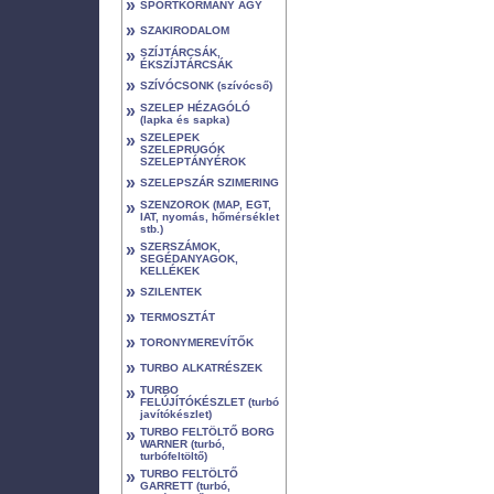
»
SPORTKORMÁNY AGY
»
SZAKIRODALOM
»
SZÍJTÁRCSÁK,
ÉKSZÍJTÁRCSÁK
»
SZÍVÓCSONK (szívócső)
»
SZELEP HÉZAGÓLÓ
(lapka és sapka)
»
SZELEPEK
SZELEPRUGÓK
SZELEPTÁNYÉROK
»
SZELEPSZÁR SZIMERING
»
SZENZOROK (MAP, EGT,
IAT, nyomás, hőmérséklet
stb.)
»
SZERSZÁMOK,
SEGÉDANYAGOK,
KELLÉKEK
»
SZILENTEK
»
TERMOSZTÁT
»
TORONYMEREVÍTŐK
»
TURBO ALKATRÉSZEK
»
TURBO
FELÚJÍTÓKÉSZLET (turbó
javítókészlet)
»
TURBO FELTÖLTŐ BORG
WARNER (turbó,
turbófeltöltő)
»
TURBO FELTÖLTŐ
GARRETT (turbó,