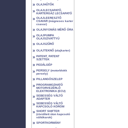
»
OLAJHŰTŐK
»
OLAJLECSAPATÓ,
KARTERGÁZ LECSAPATÓ
»
OLAJLEERESZTŐ
CSAVAR (mágneses karter
csavar)
»
OLAJNYOMÁS MÉRŐ ÓRA
»
OLAJPUMPA
OLAJSZIVATTYÚ
»
OLAJSZŰRŐ
»
OLAJTEKNŐ (olajkarter)
»
PATENT, PATENT
SZETTEK
»
PEDÁLGÉP
»
PERSELY (motorblokk
persely)
»
PILLANGÓSZELEP
»
PROGRAMOZHATÓ
MOTORVEZÉRLŐ
ELEKTRONIKA (ECU)
»
SEBESSÉG VÁLTÓ
ADAPTER
»
SEBESSÉG VÁLTÓ
KAPCSOLÓ KÖRÖM
»
SHORT SHIFTER
(rövidített úton kapcsoló
váltókarok)
»
SPORTKORMÁNY