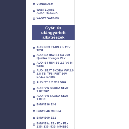
»
VONÓSZEM
»
WASTEGATE
ALKATRÉSZEK
»
WASTEGATE-EK
Gyári és
utángyártott
alkatrészek
»
AUDI RS3 TT-RS 2.5 20V
TFSI
»
AUDI S2 RS2 S1 S4 200
Quattro 5henger 20V
»
AUDI S4 RS4 S6 2.7 V6 bi-
turbo
»
AUDI SEAT SKODA VW 2.0
1.8 TSI TFSI FSIT 16V
EA113 EA888
»
AUDI TT 3.2 R32 VR6
»
AUDI VW SKODA SEAT
1.8T 20V
»
AUDI VW SKODA SEAT
1.9TDI
»
BMW E36 E46
»
BMW E46 M3 S54
»
BMW E60 E61
»
BMW E9x E8x F0x F1x
135i 335i 535i N54B30