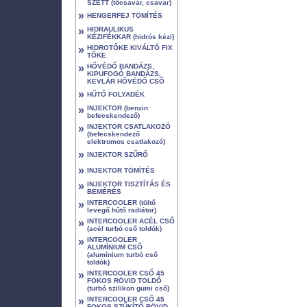
SZETT (tőcsavar, csavar)
»
HENGERFEJ TÖMÍTÉS
»
HIDRAULIKUS
KÉZIFÉKKAR (hidrós kézi)
»
HIDROTŐKE KIVÁLTÓ FIX
TŐKE
»
HŐVÉDŐ BANDÁZS,
KIPUFOGÓ BANDÁZS,
KEVLÁR HŐVÉDŐ CSŐ
»
HŰTŐ FOLYADÉK
»
INJEKTOR (benzin
befecskendező)
»
INJEKTOR CSATLAKOZÓ
(befecskendező
elektromos csatlakozó)
»
INJEKTOR SZŰRŐ
»
INJEKTOR TÖMÍTÉS
»
INJEKTOR TISZTÍTÁS ÉS
BEMÉRÉS
»
INTERCOOLER (töltő
levegő hűtő radiátor)
»
INTERCOOLER ACÉL CSŐ
(acél turbó cső toldók)
»
INTERCOOLER
ALUMÍNIUM CSŐ
(alumínium turbó cső
toldók)
»
INTERCOOLER CSŐ 45
FOKOS RÖVID TOLDÓ
(turbó szilikon gumi cső)
»
INTERCOOLER CSŐ 45
FOKOS SZŰKÍTŐ RÖVID