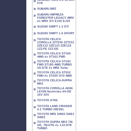
»
F7R
»
SUBARU BRZ
»
SUBARU IMPREZA
FORESTER LEGACY WRX
és WRX STi EJ20 EJ25
»
SUZUKI SWIFT 1.3 GTi
»
SUZUKI SWIFT 1.6 SPORT
»
TOYOTA CELICA
COROLLA ZZT230 ZZT231
ZZE122 ZZE123 ZZE124
1ZZ-FE 2ZZ-GE
»
TOYOTA CELICA ST165
AWD és ST162 FWD
»
TOYOTA CELICA ST182
FWD ST185 AWD TURBO
3S-GTE és MR2 Turbo
»
TOYOTA CELICA ST202
FWD és ST205 GT4 AWD
»
TOYOTA CELICA-SUPRA
MK2
»
TOYOTA COROLLA AE86
LEVIN Hachiroku 4A-GE
16V 20V
»
TOYOTA GT86
»
TOYOTA LAND CRUISER
4.2 TURBO DIESEL
»
TOYOTA MR2 SW20 SW21
SW22
»
TOYOTA SUPRA MK3 7M-
GE, 7M-GTE és 1JZ-GTE
TURBÓ