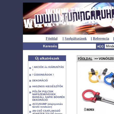
|
|
Főoldal
Szolgáltatások
Referencia
Keresés
a(z)
Új alkatrészek
FŐOLDAL
>> VONÓSZ
»
! AKCIÓK és KIÁRUSÍTÁS
!
»
! ÚJDONSÁGOK !
»
DEKORÁCIÓ
»
HASZNOS KIEGÉSZÍTŐK
»
PÓLÓK PULCSIK
NAPSZEMŰVEGEK
BASEALL SAPIK BÖGRÉK
DEKORÁCIÓ
»
ACCUSUMP (olajnyomás
tároló rendszer)
»
AN CSŐ CSATLAKOZÓ
ADAPTER TOLDÓ (papa-