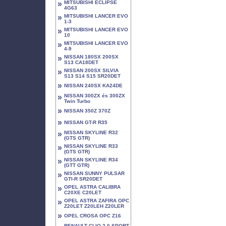
»
MITSUBISHI ECLIPSE
4G63
»
MITSUBISHI LANCER EVO
1-3
»
MITSUBISHI LANCER EVO
10
»
MITSUBISHI LANCER EVO
4-9
»
NISSAN 180SX 200SX
S13 CA18DET
»
NISSAN 200SX SILVIA
S13 S14 S15 SR20DET
»
NISSAN 240SX KA24DE
»
NISSAN 300ZX és 300ZX
Twin Turbo
»
NISSAN 350Z 370Z
»
NISSAN GT-R R35
»
NISSAN SKYLINE R32
(GTS GTR)
»
NISSAN SKYLINE R33
(GTS GTR)
»
NISSAN SKYLINE R34
(GTT GTR)
»
NISSAN SUNNY PULSAR
GTI-R SR20DET
»
OPEL ASTRA CALIBRA
C20XE C20LET
»
OPEL ASTRA ZAFIRA OPC
Z20LET Z20LEH Z20LER
»
OPEL CROSA OPC Z16
RENAULT CLIO 2.0 SPORT