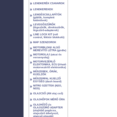
»
LENDKERÉK CSAVAROK
»
LENDKEREKEK
»
LENGÉSCSILLAPÍTÓK
(gátlók, komplett
futóművek)
»
LEVEGŐSZŰRŐK
(légszűrők, direktszűrők,
légszűrő-adapterek)
»
LINE LOCK KIT (roll
control, fékkör blokkoló)
»
MAP SZENZOROK
»
MOTORBLOKK ALSÓ
MEREVÍTŐ LÉTRA (girdle)
»
MOTOROLAJ (utcai és
versenyolaj)
»
MOTORVEZÉRLŐ
ELEKTONIKA, ECU (írható
motorvezérlő elektronika)
»
MŰSZEREK, ÓRÁK,
KIJELZŐK
»
MŰSZERFAL KIJELZŐ
EGYSÉG (dash board)
»
NITRO SZETTEK (N2O,
NOS)
»
OLAJCSŐ (AN olaj cső)
»
OLAJHŐFOK MÉRŐ ÓRA
»
OLAJHŰTŐ és
OLAJSZŰRŐ ADAPTER
(olajhűtő pogácsa,
olajszűrő áthelyező,
olajcső elosztó)