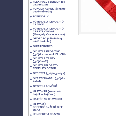
»
FLEX FUEL SZENZOR (és
alkatrészei)
»
FOKOLÓ KERÉK (állítható
vezérműkerék)
»
FŐTENGELY
»
FŐTENGELY LEFOGATÓ
CSAPOK
»
FŐTENGELY LEFOGATÓ
CSÉSZE CSAVAR
(főtengely tőcsavar szett)
»
GÉGECSŐ (kábelköteg
védő burkolat)
»
GUMIABRONCS
»
GYÚJTÁS ERŐSÍTŐK
(gyújtás modulok DLI CDI)
»
GYÚJTÁS TRAFÓ
(gyújtótrafó)
»
GYÚJTÁSELOSZTÓ
FEDÉL ÉS ROTOR
»
GYERTYA (gyújtógyertya)
»
GYERTYAKÁBEL (gyújtás
kábel)
»
GYORSULÁSMÉRŐ
»
HAJTÓKAR (kovácsolt
hajtókar hajtórúd)
»
HAJTÓKAR CSAVAROK
»
HAJTÓMŰ
SEBESSÉGVÁLTÓ DIFFI
OLAJ
»
HENGERFEJ CSAVAR