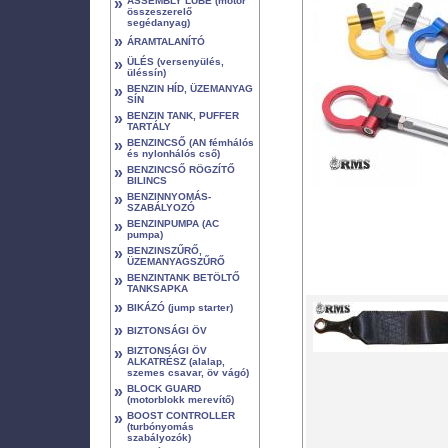
»
ASSEMBLY LUBE (motor
összeszerelő
segédanyag)
»
ÁRAMTALANÍTÓ
»
ÜLÉS (versenyülés,
üléssín)
»
BENZIN HÍD, ÜZEMANYAG
SÍN
»
BENZIN TANK, PUFFER
TARTÁLY
»
BENZINCSŐ (AN fémhálós
és nylonhálós cső)
»
BENZINCSŐ RÖGZÍTŐ
BILINCS
»
BENZINNYOMÁS-
SZABÁLYOZÓ
»
BENZINPUMPA (AC
pumpa)
»
BENZINSZŰRŐ,
ÜZEMANYAGSZŰRŐ
»
BENZINTANK BETÖLTŐ
TANKSAPKA
»
BIKÁZÓ (jump starter)
»
BIZTONSÁGI ÖV
»
BIZTONSÁGI ÖV
ALKATRÉSZ (alalap,
szemes csavar, öv vágó)
»
BLOCK GUARD
(motorblokk merevítő)
»
BOOST CONTROLLER
(turbónyomás
szabályozók)