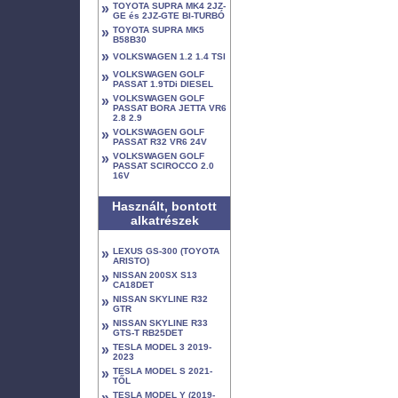
»
TOYOTA SUPRA MK4 2JZ-
GE és 2JZ-GTE BI-TURBÓ
»
TOYOTA SUPRA MK5
B58B30
»
VOLKSWAGEN 1.2 1.4 TSI
»
VOLKSWAGEN GOLF
PASSAT 1.9TDi DIESEL
»
VOLKSWAGEN GOLF
PASSAT BORA JETTA VR6
2.8 2.9
»
VOLKSWAGEN GOLF
PASSAT R32 VR6 24V
»
VOLKSWAGEN GOLF
PASSAT SCIROCCO 2.0
16V
Használt, bontott
alkatrészek
»
LEXUS GS-300 (TOYOTA
ARISTO)
»
NISSAN 200SX S13
CA18DET
»
NISSAN SKYLINE R32
GTR
»
NISSAN SKYLINE R33
GTS-T RB25DET
»
TESLA MODEL 3 2019-
2023
»
TESLA MODEL S 2021-
TŐL
»
TESLA MODEL Y (2019-