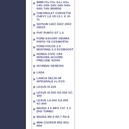
»
BMW F2x F3x G1x G3x
140i 240i 340i 440i 540i
640i 740i B58B30
»
CHEVROLET CORVETTE
CHEVY LS V8 LS I. II. III.
VI.
»
DATSUN 240Z 260Z 280Z
280ZX
»
FIAT PUNTO GT 1.4
»
FORD ESCORT SIERRA
PINTO YB COSWORTH
»
FORD FOCUS 2.0
MUSTANG 2.3 ECOBOOST
»
HONDA CIVIC CRX
INTEGRA ACCORD
PRELUDE S2000
»
HYUNDAI GENESIS
»
LADA
»
LANCIA DELTA HF
INTEGRALE és EVO
»
LEXUS IS-200
»
LEXUS IS-300 GS-300 SC-
300
»
LEXUS LS-400 GS-400
SC-400
»
MAZDA 3 6 MPS CX7 2.3
DISI TURBO
»
MAZDA MX-5 RX-7 RX-8
»
MINI COOPER R50 R53
R56