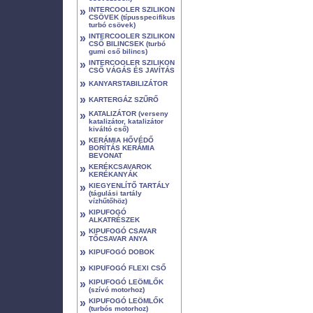
»
INTERCOOLER SZILIKON
CSÖVEK (típusspecifikus
turbó csövek)
»
INTERCOOLER SZILIKON
CSŐ BILINCSEK (turbó
gumi cső bilincs)
»
INTERCOOLER SZILIKON
CSŐ VÁGÁS ÉS JAVÍTÁS
»
KANYARSTABILIZÁTOR
»
KARTERGÁZ SZŰRŐ
»
KATALIZÁTOR (verseny
katalizátor, katalizátor
kiváltó cső)
»
KERÁMIA HŐVÉDŐ
BORÍTÁS KERÁMIA
BEVONAT
»
KERÉKCSAVAROK
KERÉKANYÁK
»
KIEGYENLÍTŐ TARTÁLY
(tágulási tartály
vízhűtőhöz)
»
KIPUFOGÓ
ALKATRÉSZEK
»
KIPUFOGÓ CSAVAR
TŐCSAVAR ANYA
»
KIPUFOGÓ DOBOK
»
KIPUFOGÓ FLEXI CSŐ
»
KIPUFOGÓ LEÖMLŐK
(szívó motorhoz)
»
KIPUFOGÓ LEÖMLŐK
(turbós motorhoz)