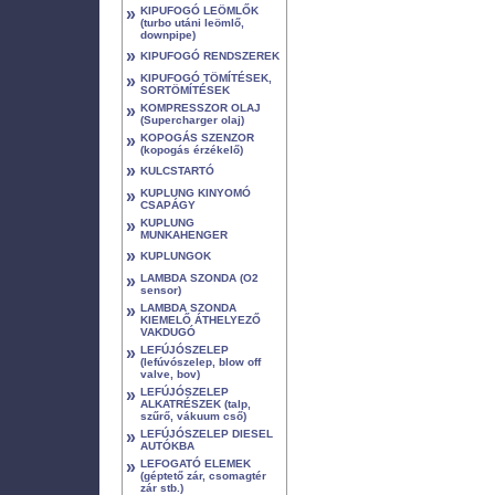
»
KIPUFOGÓ LEÖMLŐK
(turbo utáni leömlő,
downpipe)
»
KIPUFOGÓ RENDSZEREK
»
KIPUFOGÓ TÖMÍTÉSEK,
SORTÖMÍTÉSEK
»
KOMPRESSZOR OLAJ
(Supercharger olaj)
»
KOPOGÁS SZENZOR
(kopogás érzékelő)
»
KULCSTARTÓ
»
KUPLUNG KINYOMÓ
CSAPÁGY
»
KUPLUNG
MUNKAHENGER
»
KUPLUNGOK
»
LAMBDA SZONDA (O2
sensor)
»
LAMBDA SZONDA
KIEMELŐ ÁTHELYEZŐ
VAKDUGÓ
»
LEFÚJÓSZELEP
(lefúvószelep, blow off
valve, bov)
»
LEFÚJÓSZELEP
ALKATRÉSZEK (talp,
szűrő, vákuum cső)
»
LEFÚJÓSZELEP DIESEL
AUTÓKBA
»
LEFOGATÓ ELEMEK
(géptető zár, csomagtér
zár stb.)