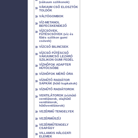
(vákuum szilikonok)
»
VÁKUUM CSŐ ELOSZTÓK
TOLDÓK
»
VÁLTÓGOMBOK
»
VÍZ-METANOL
BEFECSKENDEZŐ
»
VÍZCSÖVEK,
FŰTÉSCSÖVEK (víz és
fűtés szilikon gumi
csövek)
»
VÍZCSŐ BILINCSEK
»
VÍZCSŐ FŰTÉSCSŐ
VÁKUUMCSŐ LEZÁRÓ
SZILIKON GUMI FEDÉL
»
VÍZHŐFOK ADAPTER
HŰTŐCSŐBE
»
VÍZHŐFOK MÉRŐ ÓRA
»
VÍZHŰTŐ RADIÁTOR
SAPKÁK (hűtő kupkakok)
»
VÍZHŰTŐ RADIÁTOROK
»
VENTILÁTOROK (vízhűtő
ventilátorok, olajhűtő
ventilátorok,
hűtőventilátorok)
»
VEZÉRMŰ TENGELYEK
»
VEZÉRMŰSZÍJ
»
VEZÉRMŰTENGELY
CSAPÁGY
»
VILLAMOS HÁLOZATI
ELEMEK