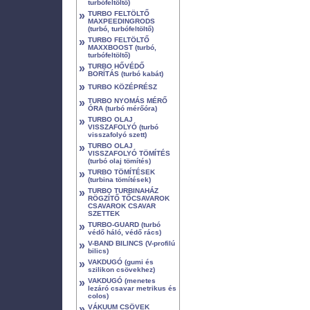
turbófeltöltő)
»
TURBO FELTÖLTŐ
MAXPEEDINGRODS
(turbó, turbófeltöltő)
»
TURBO FELTÖLTŐ
MAXXBOOST (turbó,
turbófeltöltő)
»
TURBO HŐVÉDŐ
BORÍTÁS (turbó kabát)
»
TURBO KÖZÉPRÉSZ
»
TURBO NYOMÁS MÉRŐ
ÓRA (turbó mérőóra)
»
TURBO OLAJ
VISSZAFOLYÓ (turbó
visszafolyó szett)
»
TURBO OLAJ
VISSZAFOLYÓ TÖMÍTÉS
(turbó olaj tömítés)
»
TURBO TÖMÍTÉSEK
(turbina tömítések)
»
TURBO TURBINAHÁZ
RÖGZÍTŐ TŐCSAVAROK
CSAVAROK CSAVAR
SZETTEK
»
TURBO-GUARD (turbó
védő háló, védő rács)
»
V-BAND BILINCS (V-profilú
bilics)
»
VAKDUGÓ (gumi és
szilikon csövekhez)
»
VAKDUGÓ (menetes
lezáró csavar metrikus és
colos)
»
VÁKUUM CSÖVEK