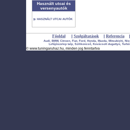
Használt utcai és
versenyautók
»
HASZNÁLT UTCAI AUTÓK
|
|
Főoldal
Szolgáltatások
Referencia
Audi, BMW, Citroen, Fiat, Ford, Honda, Mazda, Mitsubishi, Ni
Lefújószelep talp, Szilikoncső, Kovácsolt dugattyú, Turbó 
©
www.tuningaruhaz.hu
, minden jog fenntartva