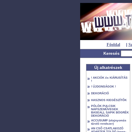
|
Főoldal
Sz
Keresés
Új alkatrészek
»
! AKCIÓK és KIÁRUSÍTÁS
!
»
! ÚJDONSÁGOK !
»
DEKORÁCIÓ
»
HASZNOS KIEGÉSZÍTŐK
»
PÓLÓK PULCSIK
NAPSZEMŰVEGEK
BASEALL SAPIK BÖGRÉK
DEKORÁCIÓ
»
ACCUSUMP (olajnyomás
tároló rendszer)
»
AN CSŐ CSATLAKOZÓ
ADAPTER TOLDÓ (papa-