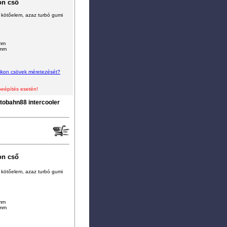
on cső
lis kötőelem, azaz turbó gumi
6mm
0mm
zilikon csövek méretezését?
beépítés esetén!
tobahn88 intercooler
on cső
lis kötőelem, azaz turbó gumi
6mm
4mm