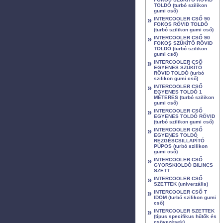
TOLDÓ (turbó szilikon
gumi cső)
»
INTERCOOLER CSŐ 90
FOKOS RÖVID TOLDÓ
(turbó szilikon gumi cső)
»
INTERCOOLER CSŐ 90
FOKOS SZŰKÍTŐ RÖVID
TOLDÓ (turbó szilikon
gumi cső)
»
INTERCOOLER CSŐ
EGYENES SZŰKÍTŐ
RÖVID TOLDÓ (turbó
szilikon gumi cső)
»
INTERCOOLER CSŐ
EGYENES TOLDÓ 1
MÉTERES (turbó szilikon
gumi cső)
»
INTERCOOLER CSŐ
EGYENES TOLDÓ RÖVID
(turbó szilikon gumi cső)
»
INTERCOOLER CSŐ
EGYENES TOLDÓ
REZGÉSCSILLAPÍTÓ
PÚPOS (turbó szilikon
gumi cső)
»
INTERCOOLER CSŐ
GYORSKIOLDÓ BILINCS
SZETT
»
INTERCOOLER CSŐ
SZETTEK (univerzális)
»
INTERCOOLER CSŐ T
IDOM (turbó szilikon gumi
cső)
»
INTERCOOLER SZETTEK
(típus specifikus hűtők és
csövezések)