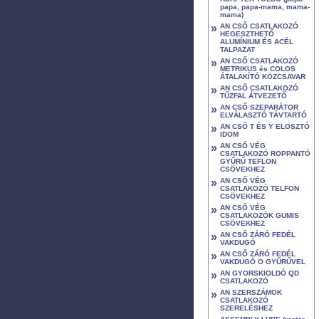
papa, papa-mama, mama-
mama)
»
AN CSŐ CSATLAKOZÓ
HEGESZTHETŐ
ALUMÍNIUM ÉS ACÉL
TALPAZAT
»
AN CSŐ CSATLAKOZÓ
METRIKUS és COLOS
ÁTALAKÍTÓ KÖZCSAVAR
»
AN CSŐ CSATLAKOZÓ
TŰZFAL ÁTVEZETŐ
»
AN CSŐ SZEPARÁTOR
ELVÁLASZTÓ TÁVTARTÓ
»
AN CSŐ T ÉS Y ELOSZTÓ
IDOM
»
AN CSŐ VÉG
CSATLAKOZÓ ROPPANTÓ
GYŰRŰ TEFLON
CSÖVEKHEZ
»
AN CSŐ VÉG
CSATLAKOZÓ TELFON
CSÖVEKHEZ
»
AN CSŐ VÉG
CSATLAKOZÓK GUMIS
CSÖVEKHEZ
»
AN CSŐ ZÁRÓ FEDÉL
VAKDUGÓ
»
AN CSŐ ZÁRÓ FEDÉL
VAKDUGÓ O GYŰRŰVEL
»
AN GYORSKIOLDÓ QD
CSATLAKOZÓ
»
AN SZERSZÁMOK
CSATLAKOZÓ
SZERELÉSHEZ