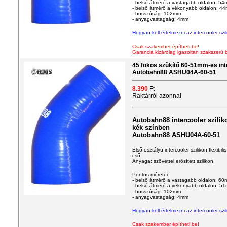
- belső átmérő a vastagabb oldalon: 5
- belső átmérő a vékonyabb oldalon: 4
- hosszúság: 102mm
- anyagvastagság: 4mm
Hogyan
kell értelmezni az intercooler s
Csak szakember építheti be!
Garancia kizárólag igazoltan szakszerű 
45 fokos szűkítő 60-51mm-es inte
Autobahn88 ASHU04A-60-51
8.390
Ft
Raktárról azonnal
Autobahn88 intercooler szilik
kék színben
Autobahn88 ASHU04A-60-51
Első osztályú intercooler szilikon flexibi
cső.
Anyaga: szövettel erősített szilikon.
Pontos méretei:
- belső átmérő a vastagabb oldalon: 6
- belső átmérő a vékonyabb oldalon: 5
- hosszúság: 102mm
- anyagvastagság: 4mm
Hogyan
kell értelmezni az intercooler s
Csak szakember építheti be!