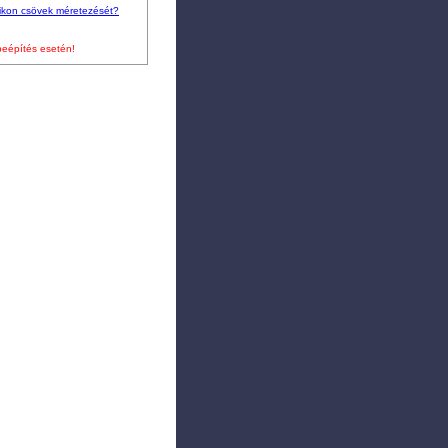
zilikon csövek méretezését?
beépítés esetén!