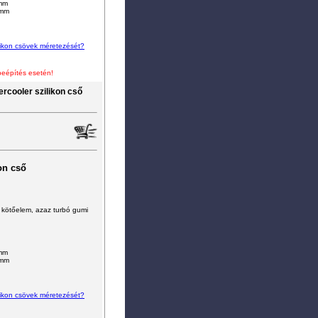
4mm
4mm
zilikon csövek méretezését?
beépítés esetén!
rcooler szilikon cső
on cső
lis kötőelem, azaz turbó gumi
0mm
1mm
zilikon csövek méretezését?