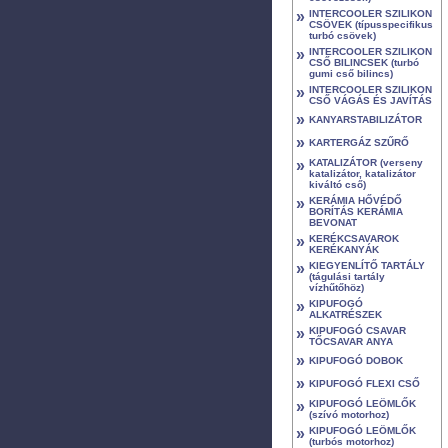
»
INTERCOOLER SZILIKON
CSÖVEK (típusspecifikus
turbó csövek)
»
INTERCOOLER SZILIKON
CSŐ BILINCSEK (turbó
gumi cső bilincs)
»
INTERCOOLER SZILIKON
CSŐ VÁGÁS ÉS JAVÍTÁS
»
KANYARSTABILIZÁTOR
»
KARTERGÁZ SZŰRŐ
»
KATALIZÁTOR (verseny
katalizátor, katalizátor
kiváltó cső)
»
KERÁMIA HŐVÉDŐ
BORÍTÁS KERÁMIA
BEVONAT
»
KERÉKCSAVAROK
KERÉKANYÁK
»
KIEGYENLÍTŐ TARTÁLY
(tágulási tartály
vízhűtőhöz)
»
KIPUFOGÓ
ALKATRÉSZEK
»
KIPUFOGÓ CSAVAR
TŐCSAVAR ANYA
»
KIPUFOGÓ DOBOK
»
KIPUFOGÓ FLEXI CSŐ
»
KIPUFOGÓ LEÖMLŐK
(szívó motorhoz)
»
KIPUFOGÓ LEÖMLŐK
(turbós motorhoz)