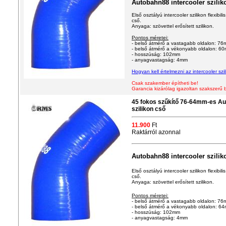
Autobahn88 intercooler szilik
Első osztályú intercooler szilikon flexibi
cső.
Anyaga: szövettel erősített szilikon.
Pontos méretei:
- belső átmérő a vastagabb oldalon: 7
- belső átmérő a vékonyabb oldalon: 6
- hosszúság: 102mm
- anyagvastagság: 4mm
Hogyan
kell értelmezni az intercooler s
Csak szakember építheti be!
Garancia kizárólag igazoltan szakszerű 
45 fokos szűkítő 76-64mm-es Au
szilikon cső
11.900
Ft
Raktárról azonnal
Autobahn88 intercooler szilik
Első osztályú intercooler szilikon flexibi
cső.
Anyaga: szövettel erősített szilikon.
Pontos méretei:
- belső átmérő a vastagabb oldalon: 7
- belső átmérő a vékonyabb oldalon: 6
- hosszúság: 102mm
- anyagvastagság: 4mm