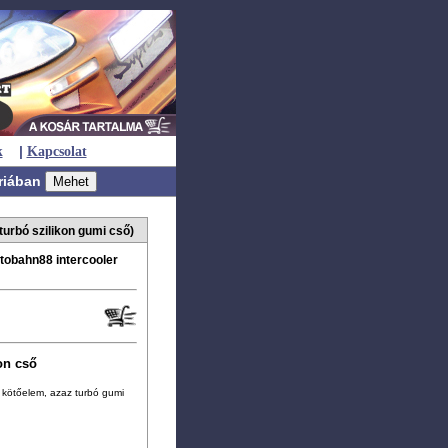
|
k
Kapcsolat
riában
bó szilikon gumi cső)
tobahn88 intercooler
on cső
lis kötőelem, azaz turbó gumi