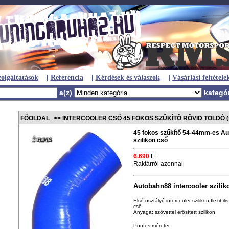
|
|
|
olgáltatások
Referencia
Kérdések és válaszok
Vásárlási feltétele
a(z)
kategó
FŐOLDAL
>> INTERCOOLER CSŐ 45 FOKOS SZŰKÍTŐ RÖVID TOLDÓ (tur
45 fokos szűkítő 54-44mm-es Au
szilikon cső
6.690
Ft
Raktárról azonnal
Autobahn88 intercooler szilik
Első osztályú intercooler szilikon flexibi
cső.
Anyaga: szövettel erősített szilikon.
Pontos méretei: