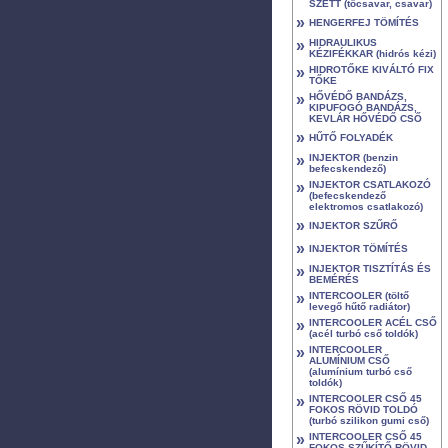
SZETT (tőcsavar, csavar)
»
HENGERFEJ TÖMÍTÉS
»
HIDRAULIKUS
KÉZIFÉKKAR (hidrós kézi)
»
HIDROTŐKE KIVÁLTÓ FIX
TŐKE
»
HŐVÉDŐ BANDÁZS,
KIPUFOGÓ BANDÁZS,
KEVLÁR HŐVÉDŐ CSŐ
»
HŰTŐ FOLYADÉK
»
INJEKTOR (benzin
befecskendező)
»
INJEKTOR CSATLAKOZÓ
(befecskendező
elektromos csatlakozó)
»
INJEKTOR SZŰRŐ
»
INJEKTOR TÖMÍTÉS
»
INJEKTOR TISZTÍTÁS ÉS
BEMÉRÉS
»
INTERCOOLER (töltő
levegő hűtő radiátor)
»
INTERCOOLER ACÉL CSŐ
(acél turbó cső toldók)
»
INTERCOOLER
ALUMÍNIUM CSŐ
(alumínium turbó cső
toldók)
»
INTERCOOLER CSŐ 45
FOKOS RÖVID TOLDÓ
(turbó szilikon gumi cső)
»
INTERCOOLER CSŐ 45
FOKOS SZŰKÍTŐ RÖVID