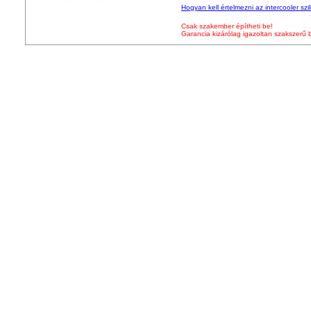
Hogyan
kell értelmezni az intercooler s
Csak szakember építheti be!
Garancia kizárólag igazoltan szakszerű 