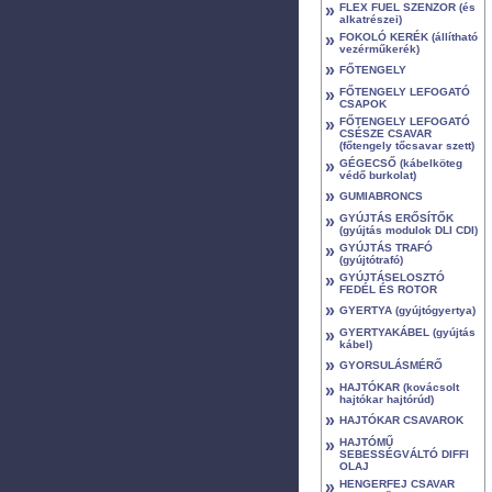
»
FLEX FUEL SZENZOR (és
alkatrészei)
»
FOKOLÓ KERÉK (állítható
vezérműkerék)
»
FŐTENGELY
»
FŐTENGELY LEFOGATÓ
CSAPOK
»
FŐTENGELY LEFOGATÓ
CSÉSZE CSAVAR
(főtengely tőcsavar szett)
»
GÉGECSŐ (kábelköteg
védő burkolat)
»
GUMIABRONCS
»
GYÚJTÁS ERŐSÍTŐK
(gyújtás modulok DLI CDI)
»
GYÚJTÁS TRAFÓ
(gyújtótrafó)
»
GYÚJTÁSELOSZTÓ
FEDÉL ÉS ROTOR
»
GYERTYA (gyújtógyertya)
»
GYERTYAKÁBEL (gyújtás
kábel)
»
GYORSULÁSMÉRŐ
»
HAJTÓKAR (kovácsolt
hajtókar hajtórúd)
»
HAJTÓKAR CSAVAROK
»
HAJTÓMŰ
SEBESSÉGVÁLTÓ DIFFI
OLAJ
»
HENGERFEJ CSAVAR