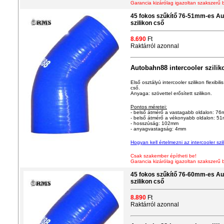
Garancia kizárólag igazoltan szakszerű 
45 fokos szűkítő 76-51mm-es Au
szilikon cső
8.690
Ft
Raktárról azonnal
Autobahn88 intercooler szilik
Első osztályú intercooler szilikon flexibi
cső.
Anyaga: szövettel erősített szilikon.
Pontos méretei:
- belső átmérő a vastagabb oldalon: 7
- belső átmérő a vékonyabb oldalon: 5
- hosszúság: 102mm
- anyagvastagság: 4mm
Hogyan
kell értelmezni az intercooler s
Csak szakember építheti be!
Garancia kizárólag igazoltan szakszerű 
45 fokos szűkítő 76-60mm-es Au
szilikon cső
8.890
Ft
Raktárról azonnal