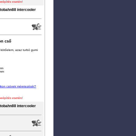
beépítés esetén!
tobahn88 intercooler
on cső
lis kötőelem, azaz turbó gumi
6mm
1mm
zilikon csövek méretezését?
beépítés esetén!
tobahn88 intercooler