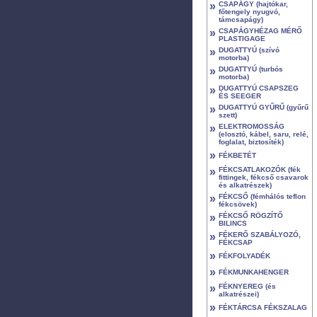
»
CSAPÁGY (hajtókar,
főtengely nyugvó,
támcsapágy)
»
CSAPÁGYHÉZAG MÉRŐ
PLASTIGAGE
»
DUGATTYÚ (szívó
motorba)
»
DUGATTYÚ (turbós
motorba)
»
DUGATTYÚ CSAPSZEG
ÉS SEEGER
»
DUGATTYÚ GYŰRŰ (gyűrű
szett)
»
ELEKTROMOSSÁG
(elosztó, kábel, saru, relé,
foglalat, biztosíték)
»
FÉKBETÉT
»
FÉKCSATLAKOZÓK (fék
fittingek, fékcső csavarok
és alkatrészek)
»
FÉKCSŐ (fémhálós teflon
fékcsövek)
»
FÉKCSŐ RÖGZÍTŐ
BILINCS
»
FÉKERŐ SZABÁLYOZÓ,
FÉKCSAP
»
FÉKFOLYADÉK
»
FÉKMUNKAHENGER
»
FÉKNYEREG (és
alkatrészei)
»
FÉKTÁRCSA FÉKSZALAG