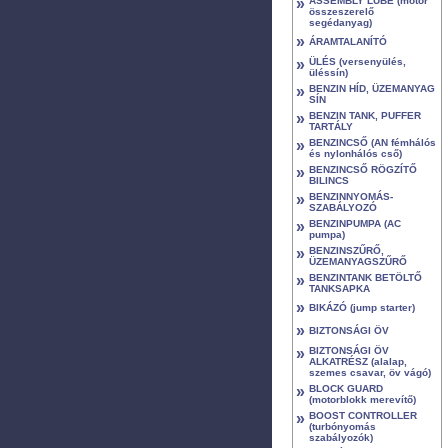
»
ASSEMBLY LUBE (motor
összeszerelő
segédanyag)
»
ÁRAMTALANÍTÓ
»
ÜLÉS (versenyülés,
üléssín)
»
BENZIN HÍD, ÜZEMANYAG
SÍN
»
BENZIN TANK, PUFFER
TARTÁLY
»
BENZINCSŐ (AN fémhálós
és nylonhálós cső)
»
BENZINCSŐ RÖGZÍTŐ
BILINCS
»
BENZINNYOMÁS-
SZABÁLYOZÓ
»
BENZINPUMPA (AC
pumpa)
»
BENZINSZŰRŐ,
ÜZEMANYAGSZŰRŐ
»
BENZINTANK BETÖLTŐ
TANKSAPKA
»
BIKÁZÓ (jump starter)
»
BIZTONSÁGI ÖV
»
BIZTONSÁGI ÖV
ALKATRÉSZ (alalap,
szemes csavar, öv vágó)
»
BLOCK GUARD
(motorblokk merevítő)
»
BOOST CONTROLLER
(turbónyomás
szabályozók)