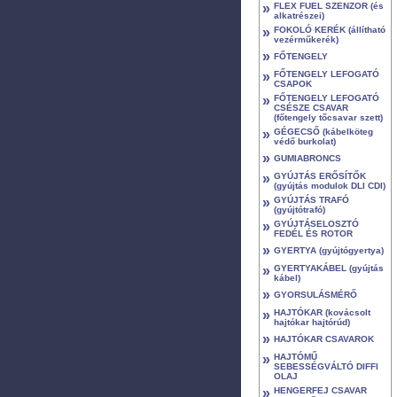
»
FLEX FUEL SZENZOR (és
alkatrészei)
»
FOKOLÓ KERÉK (állítható
vezérműkerék)
»
FŐTENGELY
»
FŐTENGELY LEFOGATÓ
CSAPOK
»
FŐTENGELY LEFOGATÓ
CSÉSZE CSAVAR
(főtengely tőcsavar szett)
»
GÉGECSŐ (kábelköteg
védő burkolat)
»
GUMIABRONCS
»
GYÚJTÁS ERŐSÍTŐK
(gyújtás modulok DLI CDI)
»
GYÚJTÁS TRAFÓ
(gyújtótrafó)
»
GYÚJTÁSELOSZTÓ
FEDÉL ÉS ROTOR
»
GYERTYA (gyújtógyertya)
»
GYERTYAKÁBEL (gyújtás
kábel)
»
GYORSULÁSMÉRŐ
»
HAJTÓKAR (kovácsolt
hajtókar hajtórúd)
»
HAJTÓKAR CSAVAROK
»
HAJTÓMŰ
SEBESSÉGVÁLTÓ DIFFI
OLAJ
»
HENGERFEJ CSAVAR