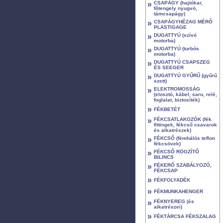
»
CSAPÁGY (hajtókar,
főtengely nyugvó,
támcsapágy)
»
CSAPÁGYHÉZAG MÉRŐ
PLASTIGAGE
»
DUGATTYÚ (szívó
motorba)
»
DUGATTYÚ (turbós
motorba)
»
DUGATTYÚ CSAPSZEG
ÉS SEEGER
»
DUGATTYÚ GYŰRŰ (gyűrű
szett)
»
ELEKTROMOSSÁG
(elosztó, kábel, saru, relé,
foglalat, biztosíték)
»
FÉKBETÉT
»
FÉKCSATLAKOZÓK (fék
fittingek, fékcső csavarok
és alkatrészek)
»
FÉKCSŐ (fémhálós teflon
fékcsövek)
»
FÉKCSŐ RÖGZÍTŐ
BILINCS
»
FÉKERŐ SZABÁLYOZÓ,
FÉKCSAP
»
FÉKFOLYADÉK
»
FÉKMUNKAHENGER
»
FÉKNYEREG (és
alkatrészei)
»
FÉKTÁRCSA FÉKSZALAG