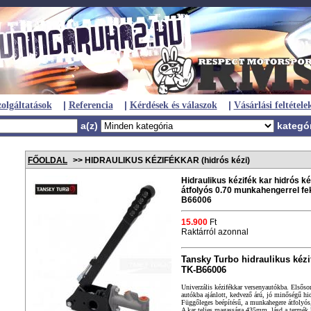
|
|
|
olgáltatások
Referencia
Kérdések és válaszok
Vásárlási feltétele
a(z)
kategó
FŐOLDAL
>> HIDRAULIKUS KÉZIFÉKKAR (hidrós kézi)
Hidraulikus kézifék kar hidrós 
átfolyós 0.70 munkahengerrel fe
B66006
15.900
Ft
Raktárról azonnal
Tansky Turbo hidraulikus kézi
TK-B66006
Univerzális kézifékkar versenyautókba. Elsősor
autókba ajánlott, kedvező árú, jó minőségű hid
Függőleges beépítésű, a munkahegere átfolyós
A kar teljes magassága 435mm, lásd a termék 