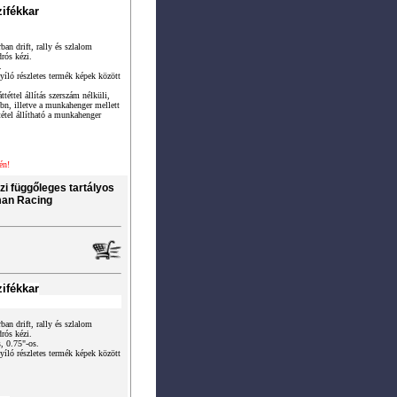
ifékkar
ban drift, rally és szlalom
rós kézi.
.
yíló részletes termék képek között
téttel állítás szerszám nélküli,
bebn, illetve a munkahenger mellett
étel állítható a munkahenger
én!
zi függőleges tartályos
man Racing
ifékkar
ban drift, rally és szlalom
rós kézi.
, 0.75"-os.
yíló részletes termék képek között