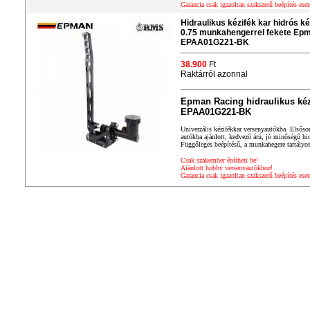
Garancia csak igazoltan szakszerű beépítés eset
Hidraulikus kézifék kar hidrós ké
0.75 munkahengerrel fekete Ep
EPAA01G221-BK
38.900
Ft
Raktárról azonnal
Epman Racing hidraulikus kéz
EPAA01G221-BK
Univerzális kézifékkar versenyautókba. Elsősor
autókba ajánlott, kedvező árú, jó minőségű hid
Függőleges beépítésű, a munkahegere tartályos
Csak szakember építheti be!
Ajánlott hobby versenyautókhoz!
Garancia csak igazoltan szakszerű beépítés eset