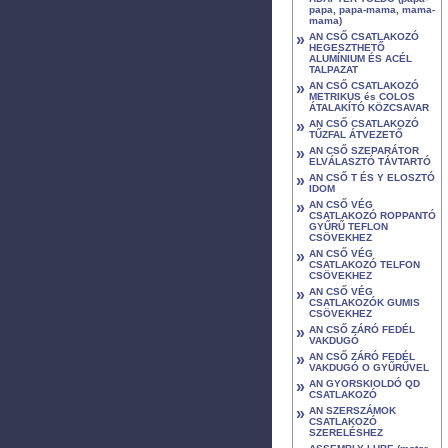
papa, papa-mama, mama-
mama)
»
AN CSŐ CSATLAKOZÓ
HEGESZTHETŐ
ALUMÍNIUM ÉS ACÉL
TALPAZAT
»
AN CSŐ CSATLAKOZÓ
METRIKUS és COLOS
ÁTALAKÍTÓ KÖZCSAVAR
»
AN CSŐ CSATLAKOZÓ
TŰZFAL ÁTVEZETŐ
»
AN CSŐ SZEPARÁTOR
ELVÁLASZTÓ TÁVTARTÓ
»
AN CSŐ T ÉS Y ELOSZTÓ
IDOM
»
AN CSŐ VÉG
CSATLAKOZÓ ROPPANTÓ
GYŰRŰ TEFLON
CSÖVEKHEZ
»
AN CSŐ VÉG
CSATLAKOZÓ TELFON
CSÖVEKHEZ
»
AN CSŐ VÉG
CSATLAKOZÓK GUMIS
CSÖVEKHEZ
»
AN CSŐ ZÁRÓ FEDÉL
VAKDUGÓ
»
AN CSŐ ZÁRÓ FEDÉL
VAKDUGÓ O GYŰRŰVEL
»
AN GYORSKIOLDÓ QD
CSATLAKOZÓ
»
AN SZERSZÁMOK
CSATLAKOZÓ
SZERELÉSHEZ