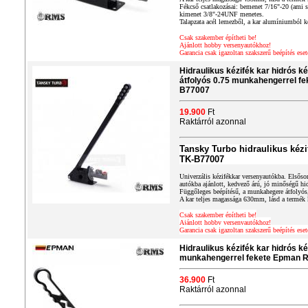
Fékcső csatlakozásai: bemenet 7/16"-20 (ami 
kimenet 3/8"-24UNF menetes.
Talapzata acél lemezből, a kar alumíniumból k
Csak szakember építheti be!
Ajánlott hobby versenyautókhoz!
Garancia csak igazoltan szakszerű beépítés eset
Hidraulikus kézifék kar hidrós 
átfolyós 0.75 munkahengerrel fe
B77007
19.900
Ft
Raktárról azonnal
Tansky Turbo hidraulikus kézi
TK-B77007
Univerzális kézifékkar versenyautókba. Elsősor
autókba ajánlott, kedvező árú, jó minőségű hid
Függőleges beépítésű, a munkahegere átfolyós
A kar teljes magassága 630mm, lásd a termék 
Csak szakember építheti be!
Ajánlott hobby versenyautókhoz!
Garancia csak igazoltan szakszerű beépítés eset
Hidraulikus kézifék kar hidrós ké
munkahengerrel fekete Epman 
36.900
Ft
Raktárról azonnal