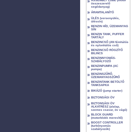
»
ASSEMBLY LUBE (motor
összeszerelő
segédanyag)
»
ÁRAMTALANÍTÓ
»
ÜLÉS (versenyülés,
üléssín)
»
BENZIN HÍD, ÜZEMANYAG
SÍN
»
BENZIN TANK, PUFFER
TARTÁLY
»
BENZINCSŐ (AN fémhálós
és nylonhálós cső)
»
BENZINCSŐ RÖGZÍTŐ
BILINCS
»
BENZINNYOMÁS-
SZABÁLYOZÓ
»
BENZINPUMPA (AC
pumpa)
»
BENZINSZŰRŐ,
ÜZEMANYAGSZŰRŐ
»
BENZINTANK BETÖLTŐ
TANKSAPKA
»
BIKÁZÓ (jump starter)
»
BIZTONSÁGI ÖV
»
BIZTONSÁGI ÖV
ALKATRÉSZ (alalap,
szemes csavar, öv vágó)
»
BLOCK GUARD
(motorblokk merevítő)
»
BOOST CONTROLLER
(turbónyomás
szabályozók)