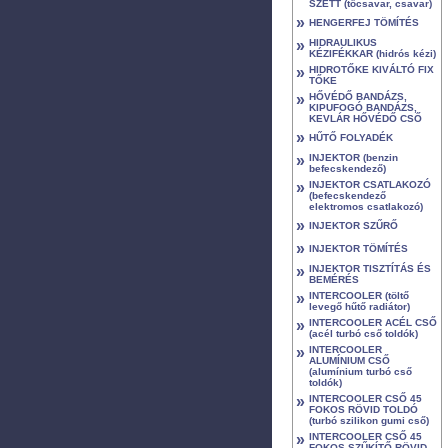
SZETT (tőcsavar, csavar)
»
HENGERFEJ TÖMÍTÉS
»
HIDRAULIKUS
KÉZIFÉKKAR (hidrós kézi)
»
HIDROTŐKE KIVÁLTÓ FIX
TŐKE
»
HŐVÉDŐ BANDÁZS,
KIPUFOGÓ BANDÁZS,
KEVLÁR HŐVÉDŐ CSŐ
»
HŰTŐ FOLYADÉK
»
INJEKTOR (benzin
befecskendező)
»
INJEKTOR CSATLAKOZÓ
(befecskendező
elektromos csatlakozó)
»
INJEKTOR SZŰRŐ
»
INJEKTOR TÖMÍTÉS
»
INJEKTOR TISZTÍTÁS ÉS
BEMÉRÉS
»
INTERCOOLER (töltő
levegő hűtő radiátor)
»
INTERCOOLER ACÉL CSŐ
(acél turbó cső toldók)
»
INTERCOOLER
ALUMÍNIUM CSŐ
(alumínium turbó cső
toldók)
»
INTERCOOLER CSŐ 45
FOKOS RÖVID TOLDÓ
(turbó szilikon gumi cső)
»
INTERCOOLER CSŐ 45
FOKOS SZŰKÍTŐ RÖVID