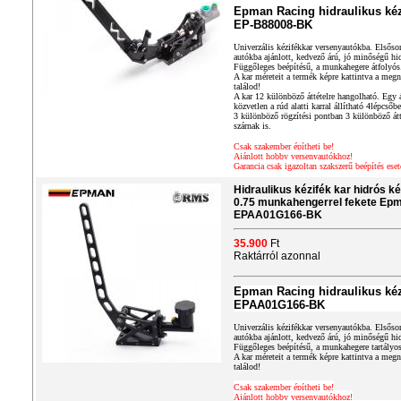
Epman Racing hidraulikus kéz
EP-B88008-BK
Univerzális kézifékkar versenyautókba. Elsősor
autókba ajánlott, kedvező árú, jó minőségű hid
Függőleges beépítésű, a munkahegere átfolyós
A kar méreteit a termék képre kattintva a megn
találod!
A kar 12 különböző áttételre hangolható. Egy át
közvetlen a rúd alatti karral állítható 4lépcső
3 különböző rögzítési pontban 3 különböző átt
szárnak is.
Csak szakember építheti be!
Ajánlott hobby versenyautókhoz!
Garancia csak igazoltan szakszerű beépítés eset
Hidraulikus kézifék kar hidrós ké
0.75 munkahengerrel fekete Ep
EPAA01G166-BK
35.900
Ft
Raktárról azonnal
Epman Racing hidraulikus kéz
EPAA01G166-BK
Univerzális kézifékkar versenyautókba. Elsősor
autókba ajánlott, kedvező árú, jó minőségű hid
Függőleges beépítésű, a munkahegere tartályos
A kar méreteit a termék képre kattintva a megn
találod!
Csak szakember építheti be!
Ajánlott hobby versenyautókhoz!