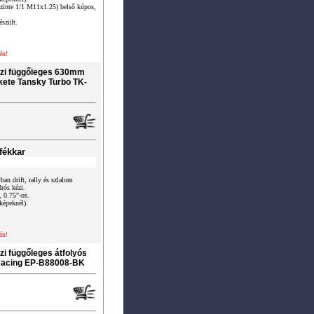
szinte 1/1 M11x1.25) belső kúpos,
észült.
én!
kézi függőleges 630mm
kete Tansky Turbo TK-
fékkar
ban drift, rally és szlalom
rós kézi.
, 0.75"-os.
képeknél).
én!
zi függőleges átfolyós
Racing EP-B88008-BK