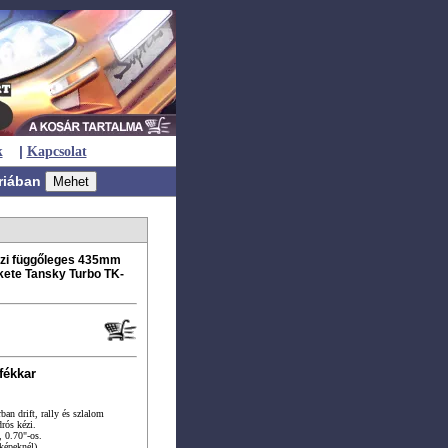
|
k
Kapcsolat
riában
kézi függőleges 435mm
kete Tansky Turbo TK-
fékkar
ban drift, rally és szlalom
rós kézi.
, 0.70"-os.
képeknél).