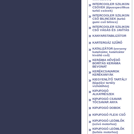
»
INTERCOOLER SZILIKON
CSÖVEK (típusspecifikus
turbó csövek)
»
INTERCOOLER SZILIKON
CSŐ BILINCSEK (turbó
gumi cső bilincs)
»
INTERCOOLER SZILIKON
CSŐ VÁGÁS ÉS JAVÍTÁS
»
KANYARSTABILIZÁTOR
»
KARTERGÁZ SZŰRŐ
»
KATALIZÁTOR (verseny
katalizátor, katalizátor
kiváltó cső)
»
KERÁMIA HŐVÉDŐ
BORÍTÁS KERÁMIA
BEVONAT
»
KERÉKCSAVAROK
KERÉKANYÁK
»
KIEGYENLÍTŐ TARTÁLY
(tágulási tartály
vízhűtőhöz)
»
KIPUFOGÓ
ALKATRÉSZEK
»
KIPUFOGÓ CSAVAR
TŐCSAVAR ANYA
»
KIPUFOGÓ DOBOK
»
KIPUFOGÓ FLEXI CSŐ
»
KIPUFOGÓ LEÖMLŐK
(szívó motorhoz)
»
KIPUFOGÓ LEÖMLŐK
(turbós motorhoz)