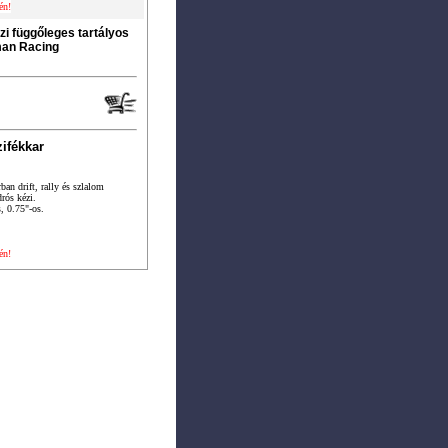
én!
zi függőleges tartályos
man Racing
ifékkar
ban drift, rally és szlalom
rós kézi.
, 0.75"-os.
én!