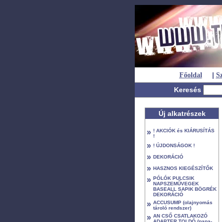
|
Főoldal
Sz
Keresés
Új alkatrészek
»
! AKCIÓK és KIÁRUSÍTÁS
!
»
! ÚJDONSÁGOK !
»
DEKORÁCIÓ
»
HASZNOS KIEGÉSZÍTŐK
»
PÓLÓK PULCSIK
NAPSZEMŰVEGEK
BASEALL SAPIK BÖGRÉK
DEKORÁCIÓ
»
ACCUSUMP (olajnyomás
tároló rendszer)
»
AN CSŐ CSATLAKOZÓ
ADAPTER TOLDÓ (papa-