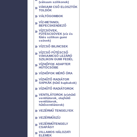
(vákuum szilikonok)
»
VÁKUUM CSŐ ELOSZTÓK
TOLDÓK
»
VÁLTÓGOMBOK
»
VÍZ-METANOL
BEFECSKENDEZŐ
»
VÍZCSÖVEK,
FŰTÉSCSÖVEK (víz és
fűtés szilikon gumi
csövek)
»
VÍZCSŐ BILINCSEK
»
VÍZCSŐ FŰTÉSCSŐ
VÁKUUMCSŐ LEZÁRÓ
SZILIKON GUMI FEDÉL
»
VÍZHŐFOK ADAPTER
HŰTŐCSŐBE
»
VÍZHŐFOK MÉRŐ ÓRA
»
VÍZHŰTŐ RADIÁTOR
SAPKÁK (hűtő kupkakok)
»
VÍZHŰTŐ RADIÁTOROK
»
VENTILÁTOROK (vízhűtő
ventilátorok, olajhűtő
ventilátorok,
hűtőventilátorok)
»
VEZÉRMŰ TENGELYEK
»
VEZÉRMŰSZÍJ
»
VEZÉRMŰTENGELY
CSAPÁGY
»
VILLAMOS HÁLOZATI
ELEMEK