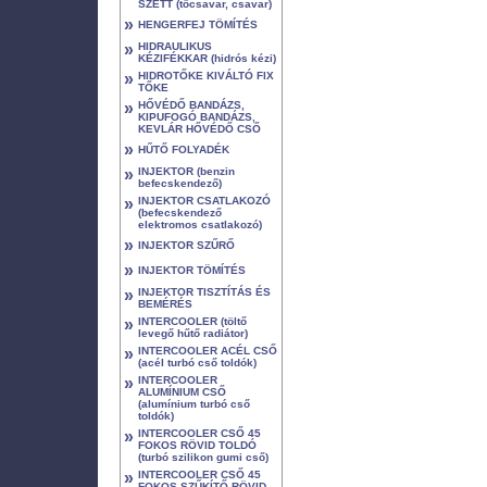
SZETT (tőcsavar, csavar)
»
HENGERFEJ TÖMÍTÉS
»
HIDRAULIKUS
KÉZIFÉKKAR (hidrós kézi)
»
HIDROTŐKE KIVÁLTÓ FIX
TŐKE
»
HŐVÉDŐ BANDÁZS,
KIPUFOGÓ BANDÁZS,
KEVLÁR HŐVÉDŐ CSŐ
»
HŰTŐ FOLYADÉK
»
INJEKTOR (benzin
befecskendező)
»
INJEKTOR CSATLAKOZÓ
(befecskendező
elektromos csatlakozó)
»
INJEKTOR SZŰRŐ
»
INJEKTOR TÖMÍTÉS
»
INJEKTOR TISZTÍTÁS ÉS
BEMÉRÉS
»
INTERCOOLER (töltő
levegő hűtő radiátor)
»
INTERCOOLER ACÉL CSŐ
(acél turbó cső toldók)
»
INTERCOOLER
ALUMÍNIUM CSŐ
(alumínium turbó cső
toldók)
»
INTERCOOLER CSŐ 45
FOKOS RÖVID TOLDÓ
(turbó szilikon gumi cső)
»
INTERCOOLER CSŐ 45
FOKOS SZŰKÍTŐ RÖVID