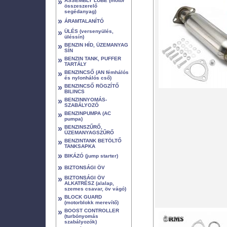
»
ASSEMBLY LUBE (motor
összeszerelő
segédanyag)
»
ÁRAMTALANÍTÓ
»
ÜLÉS (versenyülés,
üléssín)
»
BENZIN HÍD, ÜZEMANYAG
SÍN
»
BENZIN TANK, PUFFER
TARTÁLY
»
BENZINCSŐ (AN fémhálós
és nylonhálós cső)
»
BENZINCSŐ RÖGZÍTŐ
BILINCS
»
BENZINNYOMÁS-
SZABÁLYOZÓ
»
BENZINPUMPA (AC
pumpa)
»
BENZINSZŰRŐ,
ÜZEMANYAGSZŰRŐ
»
BENZINTANK BETÖLTŐ
TANKSAPKA
»
BIKÁZÓ (jump starter)
»
BIZTONSÁGI ÖV
»
BIZTONSÁGI ÖV
ALKATRÉSZ (alalap,
szemes csavar, öv vágó)
»
BLOCK GUARD
(motorblokk merevítő)
»
BOOST CONTROLLER
(turbónyomás
szabályozók)