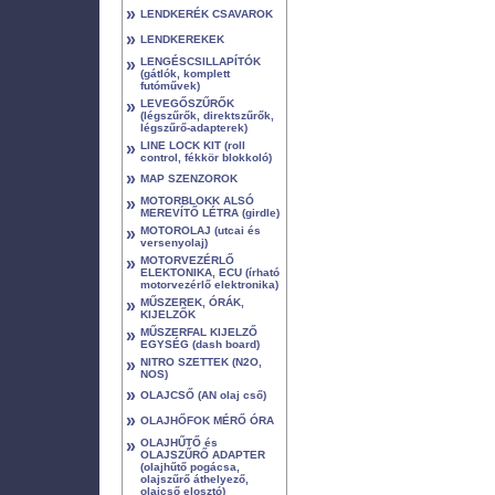
»
LENDKERÉK CSAVAROK
»
LENDKEREKEK
»
LENGÉSCSILLAPÍTÓK
(gátlók, komplett
futóművek)
»
LEVEGŐSZŰRŐK
(légszűrők, direktszűrők,
légszűrő-adapterek)
»
LINE LOCK KIT (roll
control, fékkör blokkoló)
»
MAP SZENZOROK
»
MOTORBLOKK ALSÓ
MEREVÍTŐ LÉTRA (girdle)
»
MOTOROLAJ (utcai és
versenyolaj)
»
MOTORVEZÉRLŐ
ELEKTONIKA, ECU (írható
motorvezérlő elektronika)
»
MŰSZEREK, ÓRÁK,
KIJELZŐK
»
MŰSZERFAL KIJELZŐ
EGYSÉG (dash board)
»
NITRO SZETTEK (N2O,
NOS)
»
OLAJCSŐ (AN olaj cső)
»
OLAJHŐFOK MÉRŐ ÓRA
»
OLAJHŰTŐ és
OLAJSZŰRŐ ADAPTER
(olajhűtő pogácsa,
olajszűrő áthelyező,
olajcső elosztó)