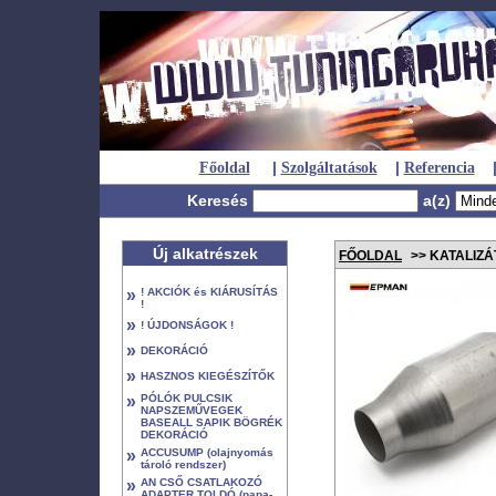
|
|
Főoldal
Szolgáltatások
Referencia
Keresés
a(z)
Új alkatrészek
FŐOLDAL
>> KATALIZÁTO
»
! AKCIÓK és KIÁRUSÍTÁS
!
»
! ÚJDONSÁGOK !
»
DEKORÁCIÓ
»
HASZNOS KIEGÉSZÍTŐK
»
PÓLÓK PULCSIK
NAPSZEMŰVEGEK
BASEALL SAPIK BÖGRÉK
DEKORÁCIÓ
»
ACCUSUMP (olajnyomás
tároló rendszer)
»
AN CSŐ CSATLAKOZÓ
ADAPTER TOLDÓ (papa-