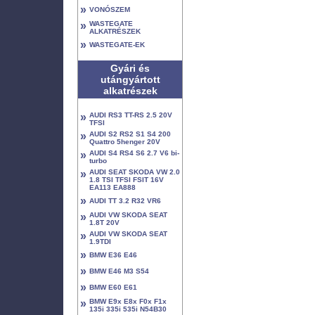
»
VONÓSZEM
»
WASTEGATE
ALKATRÉSZEK
»
WASTEGATE-EK
Gyári és
utángyártott
alkatrészek
»
AUDI RS3 TT-RS 2.5 20V
TFSI
»
AUDI S2 RS2 S1 S4 200
Quattro 5henger 20V
»
AUDI S4 RS4 S6 2.7 V6 bi-
turbo
»
AUDI SEAT SKODA VW 2.0
1.8 TSI TFSI FSIT 16V
EA113 EA888
»
AUDI TT 3.2 R32 VR6
»
AUDI VW SKODA SEAT
1.8T 20V
»
AUDI VW SKODA SEAT
1.9TDI
»
BMW E36 E46
»
BMW E46 M3 S54
»
BMW E60 E61
»
BMW E9x E8x F0x F1x
135i 335i 535i N54B30