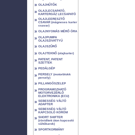
»
OLAJHŰTŐK
»
OLAJLECSAPATÓ,
KARTERGÁZ LECSAPATÓ
»
OLAJLEERESZTŐ
CSAVAR (mágneses karter
csavar)
»
OLAJNYOMÁS MÉRŐ ÓRA
»
OLAJPUMPA
OLAJSZIVATTYÚ
»
OLAJSZŰRŐ
»
OLAJTEKNŐ (olajkarter)
»
PATENT, PATENT
SZETTEK
»
PEDÁLGÉP
»
PERSELY (motorblokk
persely)
»
PILLANGÓSZELEP
»
PROGRAMOZHATÓ
MOTORVEZÉRLŐ
ELEKTRONIKA (ECU)
»
SEBESSÉG VÁLTÓ
ADAPTER
»
SEBESSÉG VÁLTÓ
KAPCSOLÓ KÖRÖM
»
SHORT SHIFTER
(rövidített úton kapcsoló
váltókarok)
»
SPORTKORMÁNY