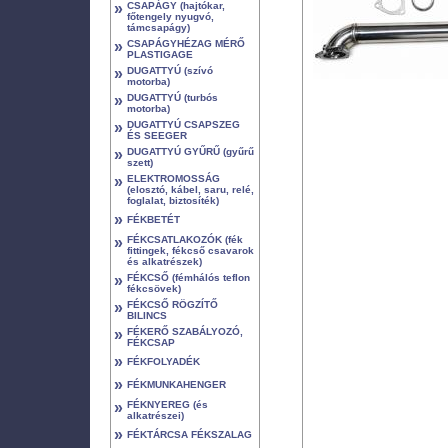
»
CSAPÁGY (hajtókar,
főtengely nyugvó,
támcsapágy)
»
CSAPÁGYHÉZAG MÉRŐ
PLASTIGAGE
»
DUGATTYÚ (szívó
motorba)
»
DUGATTYÚ (turbós
motorba)
»
DUGATTYÚ CSAPSZEG
ÉS SEEGER
»
DUGATTYÚ GYŰRŰ (gyűrű
szett)
»
ELEKTROMOSSÁG
(elosztó, kábel, saru, relé,
foglalat, biztosíték)
»
FÉKBETÉT
»
FÉKCSATLAKOZÓK (fék
fittingek, fékcső csavarok
és alkatrészek)
»
FÉKCSŐ (fémhálós teflon
fékcsövek)
»
FÉKCSŐ RÖGZÍTŐ
BILINCS
»
FÉKERŐ SZABÁLYOZÓ,
FÉKCSAP
»
FÉKFOLYADÉK
»
FÉKMUNKAHENGER
»
FÉKNYEREG (és
alkatrészei)
»
FÉKTÁRCSA FÉKSZALAG