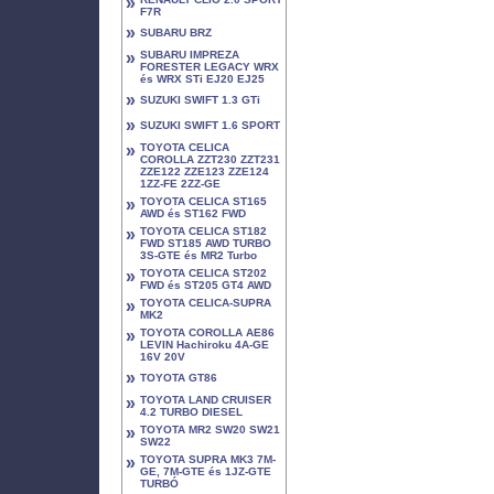
»
F7R
»
SUBARU BRZ
»
SUBARU IMPREZA
FORESTER LEGACY WRX
és WRX STi EJ20 EJ25
»
SUZUKI SWIFT 1.3 GTi
»
SUZUKI SWIFT 1.6 SPORT
»
TOYOTA CELICA
COROLLA ZZT230 ZZT231
ZZE122 ZZE123 ZZE124
1ZZ-FE 2ZZ-GE
»
TOYOTA CELICA ST165
AWD és ST162 FWD
»
TOYOTA CELICA ST182
FWD ST185 AWD TURBO
3S-GTE és MR2 Turbo
»
TOYOTA CELICA ST202
FWD és ST205 GT4 AWD
»
TOYOTA CELICA-SUPRA
MK2
»
TOYOTA COROLLA AE86
LEVIN Hachiroku 4A-GE
16V 20V
»
TOYOTA GT86
»
TOYOTA LAND CRUISER
4.2 TURBO DIESEL
»
TOYOTA MR2 SW20 SW21
SW22
»
TOYOTA SUPRA MK3 7M-
GE, 7M-GTE és 1JZ-GTE
TURBÓ