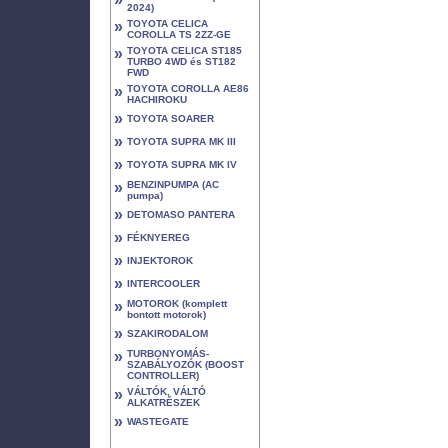
2024)
»
TOYOTA CELICA
COROLLA TS 2ZZ-GE
»
TOYOTA CELICA ST185
TURBO 4WD és ST182
FWD
»
TOYOTA COROLLA AE86
HACHIROKU
»
TOYOTA SOARER
»
TOYOTA SUPRA MK III
»
TOYOTA SUPRA MK IV
»
BENZINPUMPA (AC
pumpa)
»
DETOMASO PANTERA
»
FÉKNYEREG
»
INJEKTOROK
»
INTERCOOLER
»
MOTOROK (komplett
bontott motorok)
»
SZAKIRODALOM
»
TURBONYOMÁS-
SZABÁLYOZÓK (BOOST
CONTROLLER)
»
VÁLTÓK, VÁLTÓ
ALKATRÉSZEK
»
WASTEGATE