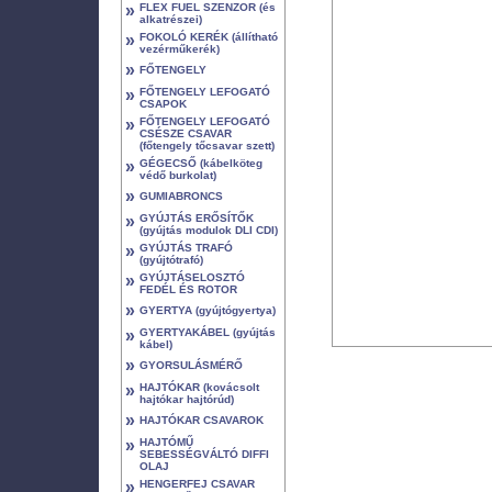
»
FLEX FUEL SZENZOR (és
alkatrészei)
»
FOKOLÓ KERÉK (állítható
vezérműkerék)
»
FŐTENGELY
»
FŐTENGELY LEFOGATÓ
CSAPOK
»
FŐTENGELY LEFOGATÓ
CSÉSZE CSAVAR
(főtengely tőcsavar szett)
»
GÉGECSŐ (kábelköteg
védő burkolat)
»
GUMIABRONCS
»
GYÚJTÁS ERŐSÍTŐK
(gyújtás modulok DLI CDI)
»
GYÚJTÁS TRAFÓ
(gyújtótrafó)
»
GYÚJTÁSELOSZTÓ
FEDÉL ÉS ROTOR
»
GYERTYA (gyújtógyertya)
»
GYERTYAKÁBEL (gyújtás
kábel)
»
GYORSULÁSMÉRŐ
»
HAJTÓKAR (kovácsolt
hajtókar hajtórúd)
»
HAJTÓKAR CSAVAROK
»
HAJTÓMŰ
SEBESSÉGVÁLTÓ DIFFI
OLAJ
»
HENGERFEJ CSAVAR