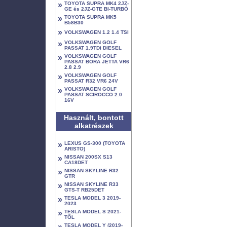
»
TOYOTA SUPRA MK4 2JZ-
GE és 2JZ-GTE BI-TURBÓ
»
TOYOTA SUPRA MK5
B58B30
»
VOLKSWAGEN 1.2 1.4 TSI
»
VOLKSWAGEN GOLF
PASSAT 1.9TDi DIESEL
»
VOLKSWAGEN GOLF
PASSAT BORA JETTA VR6
2.8 2.9
»
VOLKSWAGEN GOLF
PASSAT R32 VR6 24V
»
VOLKSWAGEN GOLF
PASSAT SCIROCCO 2.0
16V
Használt, bontott
alkatrészek
»
LEXUS GS-300 (TOYOTA
ARISTO)
»
NISSAN 200SX S13
CA18DET
»
NISSAN SKYLINE R32
GTR
»
NISSAN SKYLINE R33
GTS-T RB25DET
»
TESLA MODEL 3 2019-
2023
»
TESLA MODEL S 2021-
TŐL
»
TESLA MODEL Y (2019-