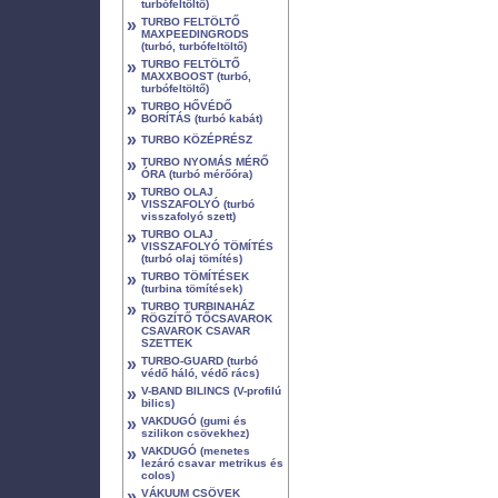
turbófeltöltő)
»
TURBO FELTÖLTŐ
MAXPEEDINGRODS
(turbó, turbófeltöltő)
»
TURBO FELTÖLTŐ
MAXXBOOST (turbó,
turbófeltöltő)
»
TURBO HŐVÉDŐ
BORÍTÁS (turbó kabát)
»
TURBO KÖZÉPRÉSZ
»
TURBO NYOMÁS MÉRŐ
ÓRA (turbó mérőóra)
»
TURBO OLAJ
VISSZAFOLYÓ (turbó
visszafolyó szett)
»
TURBO OLAJ
VISSZAFOLYÓ TÖMÍTÉS
(turbó olaj tömítés)
»
TURBO TÖMÍTÉSEK
(turbina tömítések)
»
TURBO TURBINAHÁZ
RÖGZÍTŐ TŐCSAVAROK
CSAVAROK CSAVAR
SZETTEK
»
TURBO-GUARD (turbó
védő háló, védő rács)
»
V-BAND BILINCS (V-profilú
bilics)
»
VAKDUGÓ (gumi és
szilikon csövekhez)
»
VAKDUGÓ (menetes
lezáró csavar metrikus és
colos)
»
VÁKUUM CSÖVEK