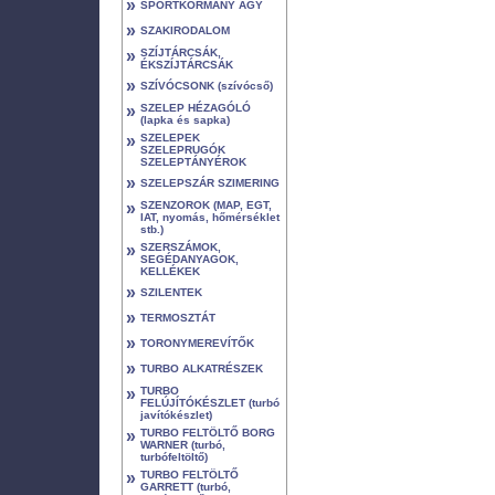
»
SPORTKORMÁNY AGY
»
SZAKIRODALOM
»
SZÍJTÁRCSÁK,
ÉKSZÍJTÁRCSÁK
»
SZÍVÓCSONK (szívócső)
»
SZELEP HÉZAGÓLÓ
(lapka és sapka)
»
SZELEPEK
SZELEPRUGÓK
SZELEPTÁNYÉROK
»
SZELEPSZÁR SZIMERING
»
SZENZOROK (MAP, EGT,
IAT, nyomás, hőmérséklet
stb.)
»
SZERSZÁMOK,
SEGÉDANYAGOK,
KELLÉKEK
»
SZILENTEK
»
TERMOSZTÁT
»
TORONYMEREVÍTŐK
»
TURBO ALKATRÉSZEK
»
TURBO
FELÚJÍTÓKÉSZLET (turbó
javítókészlet)
»
TURBO FELTÖLTŐ BORG
WARNER (turbó,
turbófeltöltő)
»
TURBO FELTÖLTŐ
GARRETT (turbó,