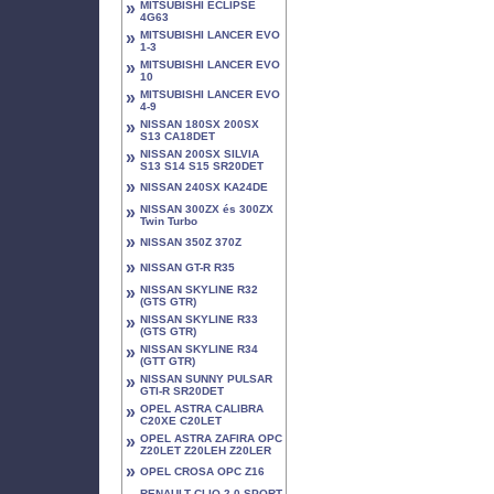
»
MITSUBISHI ECLIPSE
4G63
»
MITSUBISHI LANCER EVO
1-3
»
MITSUBISHI LANCER EVO
10
»
MITSUBISHI LANCER EVO
4-9
»
NISSAN 180SX 200SX
S13 CA18DET
»
NISSAN 200SX SILVIA
S13 S14 S15 SR20DET
»
NISSAN 240SX KA24DE
»
NISSAN 300ZX és 300ZX
Twin Turbo
»
NISSAN 350Z 370Z
»
NISSAN GT-R R35
»
NISSAN SKYLINE R32
(GTS GTR)
»
NISSAN SKYLINE R33
(GTS GTR)
»
NISSAN SKYLINE R34
(GTT GTR)
»
NISSAN SUNNY PULSAR
GTI-R SR20DET
»
OPEL ASTRA CALIBRA
C20XE C20LET
»
OPEL ASTRA ZAFIRA OPC
Z20LET Z20LEH Z20LER
»
OPEL CROSA OPC Z16
RENAULT CLIO 2.0 SPORT