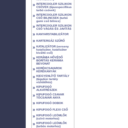
»
INTERCOOLER SZILIKON
CSÖVEK (típusspecifikus
turbó csövek)
»
INTERCOOLER SZILIKON
CSŐ BILINCSEK (turbó
gumi cső bilincs)
»
INTERCOOLER SZILIKON
CSŐ VÁGÁS ÉS JAVÍTÁS
»
KANYARSTABILIZÁTOR
»
KARTERGÁZ SZŰRŐ
»
KATALIZÁTOR (verseny
katalizátor, katalizátor
kiváltó cső)
»
KERÁMIA HŐVÉDŐ
BORÍTÁS KERÁMIA
BEVONAT
»
KERÉKCSAVAROK
KERÉKANYÁK
»
KIEGYENLÍTŐ TARTÁLY
(tágulási tartály
vízhűtőhöz)
»
KIPUFOGÓ
ALKATRÉSZEK
»
KIPUFOGÓ CSAVAR
TŐCSAVAR ANYA
»
KIPUFOGÓ DOBOK
»
KIPUFOGÓ FLEXI CSŐ
»
KIPUFOGÓ LEÖMLŐK
(szívó motorhoz)
»
KIPUFOGÓ LEÖMLŐK
(turbós motorhoz)