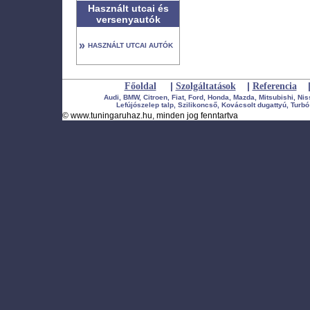
Használt utcai és
versenyautók
»
HASZNÁLT UTCAI AUTÓK
|
|
Főoldal
Szolgáltatások
Referencia
Audi, BMW, Citroen, Fiat, Ford, Honda, Mazda, Mitsubishi, Ni
Lefújószelep talp, Szilikoncső, Kovácsolt dugattyú, Turbó 
©
www.tuningaruhaz.hu
, minden jog fenntartva