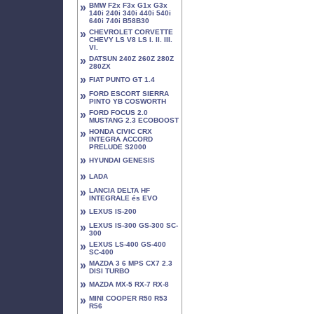
»
BMW F2x F3x G1x G3x
140i 240i 340i 440i 540i
640i 740i B58B30
»
CHEVROLET CORVETTE
CHEVY LS V8 LS I. II. III.
VI.
»
DATSUN 240Z 260Z 280Z
280ZX
»
FIAT PUNTO GT 1.4
»
FORD ESCORT SIERRA
PINTO YB COSWORTH
»
FORD FOCUS 2.0
MUSTANG 2.3 ECOBOOST
»
HONDA CIVIC CRX
INTEGRA ACCORD
PRELUDE S2000
»
HYUNDAI GENESIS
»
LADA
»
LANCIA DELTA HF
INTEGRALE és EVO
»
LEXUS IS-200
»
LEXUS IS-300 GS-300 SC-
300
»
LEXUS LS-400 GS-400
SC-400
»
MAZDA 3 6 MPS CX7 2.3
DISI TURBO
»
MAZDA MX-5 RX-7 RX-8
»
MINI COOPER R50 R53
R56