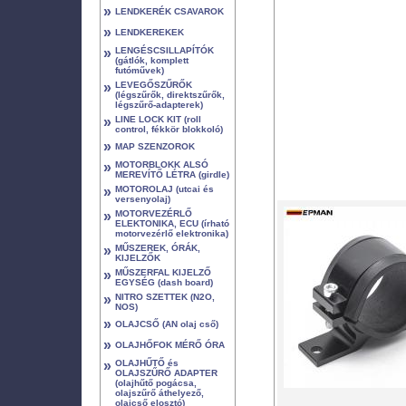
»
LENDKERÉK CSAVAROK
»
LENDKEREKEK
»
LENGÉSCSILLAPÍTÓK
(gátlók, komplett
futóművek)
»
LEVEGŐSZŰRŐK
(légszűrők, direktszűrők,
légszűrő-adapterek)
»
LINE LOCK KIT (roll
control, fékkör blokkoló)
»
MAP SZENZOROK
»
MOTORBLOKK ALSÓ
MEREVÍTŐ LÉTRA (girdle)
»
MOTOROLAJ (utcai és
versenyolaj)
»
MOTORVEZÉRLŐ
ELEKTONIKA, ECU (írható
motorvezérlő elektronika)
»
MŰSZEREK, ÓRÁK,
KIJELZŐK
»
MŰSZERFAL KIJELZŐ
EGYSÉG (dash board)
»
NITRO SZETTEK (N2O,
NOS)
»
OLAJCSŐ (AN olaj cső)
»
OLAJHŐFOK MÉRŐ ÓRA
»
OLAJHŰTŐ és
OLAJSZŰRŐ ADAPTER
(olajhűtő pogácsa,
olajszűrő áthelyező,
olajcső elosztó)