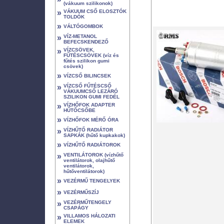
(vákuum szilikonok)
»
VÁKUUM CSŐ ELOSZTÓK
TOLDÓK
»
VÁLTÓGOMBOK
»
VÍZ-METANOL
BEFECSKENDEZŐ
»
VÍZCSÖVEK,
FŰTÉSCSÖVEK (víz és
fűtés szilikon gumi
csövek)
»
VÍZCSŐ BILINCSEK
»
VÍZCSŐ FŰTÉSCSŐ
VÁKUUMCSŐ LEZÁRÓ
SZILIKON GUMI FEDÉL
»
VÍZHŐFOK ADAPTER
HŰTŐCSŐBE
»
VÍZHŐFOK MÉRŐ ÓRA
»
VÍZHŰTŐ RADIÁTOR
SAPKÁK (hűtő kupkakok)
»
VÍZHŰTŐ RADIÁTOROK
»
VENTILÁTOROK (vízhűtő
ventilátorok, olajhűtő
ventilátorok,
hűtőventilátorok)
»
VEZÉRMŰ TENGELYEK
»
VEZÉRMŰSZÍJ
»
VEZÉRMŰTENGELY
CSAPÁGY
»
VILLAMOS HÁLOZATI
ELEMEK