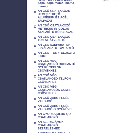
papa, papa-mama, mama-
mama)
»
AN CSŐ CSATLAKOZÓ
HEGESZTHETŐ
ALUMÍNIUM ÉS ACÉL
TALPAZAT
»
AN CSŐ CSATLAKOZÓ
METRIKUS és COLOS
ÁTALAKÍTÓ KÖZCSAVAR
»
AN CSŐ CSATLAKOZÓ
TŰZFAL ÁTVEZETŐ
»
AN CSŐ SZEPARÁTOR
ELVÁLASZTÓ TÁVTARTÓ
»
AN CSŐ T ÉS Y ELOSZTÓ
IDOM
»
AN CSŐ VÉG
CSATLAKOZÓ ROPPANTÓ
GYŰRŰ TEFLON
CSÖVEKHEZ
»
AN CSŐ VÉG
CSATLAKOZÓ TELFON
CSÖVEKHEZ
»
AN CSŐ VÉG
CSATLAKOZÓK GUMIS
CSÖVEKHEZ
»
AN CSŐ ZÁRÓ FEDÉL
VAKDUGÓ
»
AN CSŐ ZÁRÓ FEDÉL
VAKDUGÓ O GYŰRŰVEL
»
AN GYORSKIOLDÓ QD
CSATLAKOZÓ
»
AN SZERSZÁMOK
CSATLAKOZÓ
SZERELÉSHEZ