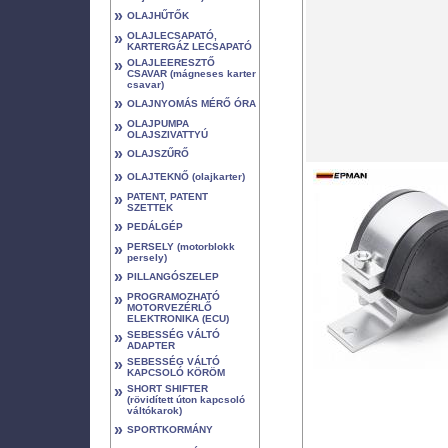
»
OLAJHŰTŐK
»
OLAJLECSAPATÓ,
KARTERGÁZ LECSAPATÓ
»
OLAJLEERESZTŐ
CSAVAR (mágneses karter
csavar)
»
OLAJNYOMÁS MÉRŐ ÓRA
»
OLAJPUMPA
OLAJSZIVATTYÚ
»
OLAJSZŰRŐ
»
OLAJTEKNŐ (olajkarter)
»
PATENT, PATENT
SZETTEK
»
PEDÁLGÉP
»
PERSELY (motorblokk
persely)
»
PILLANGÓSZELEP
»
PROGRAMOZHATÓ
MOTORVEZÉRLŐ
ELEKTRONIKA (ECU)
»
SEBESSÉG VÁLTÓ
ADAPTER
»
SEBESSÉG VÁLTÓ
KAPCSOLÓ KÖRÖM
»
SHORT SHIFTER
(rövidített úton kapcsoló
váltókarok)
»
SPORTKORMÁNY