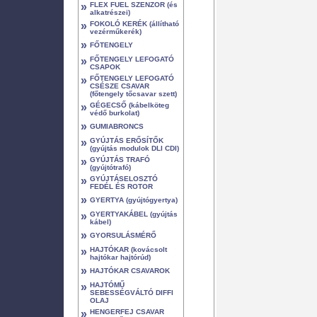
»
FLEX FUEL SZENZOR (és
alkatrészei)
»
FOKOLÓ KERÉK (állítható
vezérműkerék)
»
FŐTENGELY
»
FŐTENGELY LEFOGATÓ
CSAPOK
»
FŐTENGELY LEFOGATÓ
CSÉSZE CSAVAR
(főtengely tőcsavar szett)
»
GÉGECSŐ (kábelköteg
védő burkolat)
»
GUMIABRONCS
»
GYÚJTÁS ERŐSÍTŐK
(gyújtás modulok DLI CDI)
»
GYÚJTÁS TRAFÓ
(gyújtótrafó)
»
GYÚJTÁSELOSZTÓ
FEDÉL ÉS ROTOR
»
GYERTYA (gyújtógyertya)
»
GYERTYAKÁBEL (gyújtás
kábel)
»
GYORSULÁSMÉRŐ
»
HAJTÓKAR (kovácsolt
hajtókar hajtórúd)
»
HAJTÓKAR CSAVAROK
»
HAJTÓMŰ
SEBESSÉGVÁLTÓ DIFFI
OLAJ
»
HENGERFEJ CSAVAR