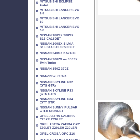
»
MITSUBISHI ECLIPSE
4G63
»
MITSUBISHI LANCER EVO
1-3
»
MITSUBISHI LANCER EVO
10
»
MITSUBISHI LANCER EVO
4-9
»
NISSAN 180SX 200SX
S13 CA18DET
»
NISSAN 200SX SILVIA
S13 S14 S15 SR20DET
»
NISSAN 240SX KA24DE
»
NISSAN 300ZX és 300ZX
Twin Turbo
»
NISSAN 350Z 370Z
»
NISSAN GT-R R35
»
NISSAN SKYLINE R32
(GTS GTR)
»
NISSAN SKYLINE R33
(GTS GTR)
»
NISSAN SKYLINE R34
(GTT GTR)
»
NISSAN SUNNY PULSAR
GTI-R SR20DET
»
OPEL ASTRA CALIBRA
C20XE C20LET
»
OPEL ASTRA ZAFIRA OPC
Z20LET Z20LEH Z20LER
»
OPEL CROSA OPC Z16
RENAULT CLIO 2.0 SPORT