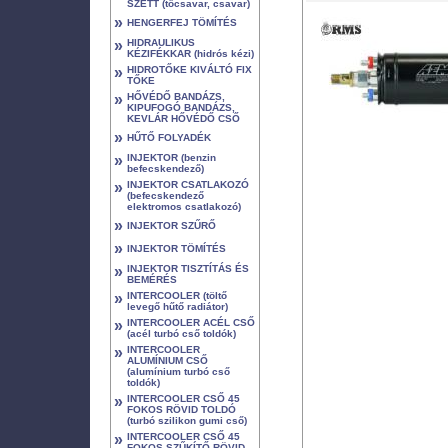
SZETT (tőcsavar, csavar)
»
HENGERFEJ TÖMÍTÉS
»
HIDRAULIKUS
KÉZIFÉKKAR (hidrós kézi)
»
HIDROTŐKE KIVÁLTÓ FIX
TŐKE
»
HŐVÉDŐ BANDÁZS,
KIPUFOGÓ BANDÁZS,
KEVLÁR HŐVÉDŐ CSŐ
»
HŰTŐ FOLYADÉK
»
INJEKTOR (benzin
befecskendező)
»
INJEKTOR CSATLAKOZÓ
(befecskendező
elektromos csatlakozó)
»
INJEKTOR SZŰRŐ
»
INJEKTOR TÖMÍTÉS
»
INJEKTOR TISZTÍTÁS ÉS
BEMÉRÉS
»
INTERCOOLER (töltő
levegő hűtő radiátor)
»
INTERCOOLER ACÉL CSŐ
(acél turbó cső toldók)
»
INTERCOOLER
ALUMÍNIUM CSŐ
(alumínium turbó cső
toldók)
»
INTERCOOLER CSŐ 45
FOKOS RÖVID TOLDÓ
(turbó szilikon gumi cső)
»
INTERCOOLER CSŐ 45
FOKOS SZŰKÍTŐ RÖVID