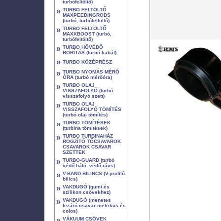
turbófeltöltő)
»
TURBO FELTÖLTŐ
MAXPEEDINGRODS
(turbó, turbófeltöltő)
»
TURBO FELTÖLTŐ
MAXXBOOST (turbó,
turbófeltöltő)
»
TURBO HŐVÉDŐ
BORÍTÁS (turbó kabát)
»
TURBO KÖZÉPRÉSZ
»
TURBO NYOMÁS MÉRŐ
ÓRA (turbó mérőóra)
»
TURBO OLAJ
VISSZAFOLYÓ (turbó
visszafolyó szett)
»
TURBO OLAJ
VISSZAFOLYÓ TÖMÍTÉS
(turbó olaj tömítés)
»
TURBO TÖMÍTÉSEK
(turbina tömítések)
»
TURBO TURBINAHÁZ
RÖGZÍTŐ TŐCSAVAROK
CSAVAROK CSAVAR
SZETTEK
»
TURBO-GUARD (turbó
védő háló, védő rács)
»
V-BAND BILINCS (V-profilú
bilics)
»
VAKDUGÓ (gumi és
szilikon csövekhez)
»
VAKDUGÓ (menetes
lezáró csavar metrikus és
colos)
»
VÁKUUM CSÖVEK