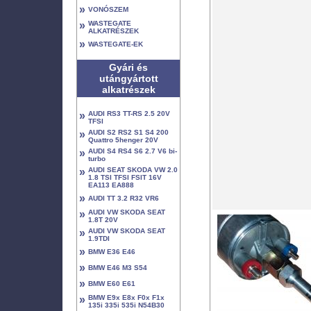
»
VONÓSZEM
»
WASTEGATE
ALKATRÉSZEK
»
WASTEGATE-EK
Gyári és
utángyártott
alkatrészek
»
AUDI RS3 TT-RS 2.5 20V
TFSI
»
AUDI S2 RS2 S1 S4 200
Quattro 5henger 20V
»
AUDI S4 RS4 S6 2.7 V6 bi-
turbo
»
AUDI SEAT SKODA VW 2.0
1.8 TSI TFSI FSIT 16V
EA113 EA888
»
AUDI TT 3.2 R32 VR6
»
AUDI VW SKODA SEAT
1.8T 20V
»
AUDI VW SKODA SEAT
1.9TDI
»
BMW E36 E46
»
BMW E46 M3 S54
»
BMW E60 E61
»
BMW E9x E8x F0x F1x
135i 335i 535i N54B30