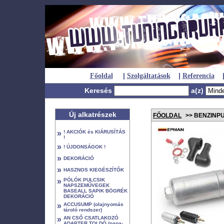
|
|
Főoldal
Szolgáltatások
Referencia
Keresés
a(z)
Új alkatrészek
FŐOLDAL
>> BENZINP
»
! AKCIÓK és KIÁRUSÍTÁS
!
»
! ÚJDONSÁGOK !
»
DEKORÁCIÓ
»
HASZNOS KIEGÉSZÍTŐK
»
PÓLÓK PULCSIK
NAPSZEMŰVEGEK
BASEALL SAPIK BÖGRÉK
DEKORÁCIÓ
»
ACCUSUMP (olajnyomás
tároló rendszer)
»
AN CSŐ CSATLAKOZÓ
ADAPTER TOLDÓ (papa-