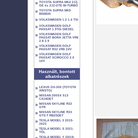
»
TOYOTA SUPRA MK4 2JZ-
GE és 2JZ-GTE BI-TURBÓ
»
TOYOTA SUPRA MK5
B58B30
»
VOLKSWAGEN 1.2 1.4 TSI
»
VOLKSWAGEN GOLF
PASSAT 1.9TDi DIESEL
»
VOLKSWAGEN GOLF
PASSAT BORA JETTA VR6
2.8 2.9
»
VOLKSWAGEN GOLF
PASSAT R32 VR6 24V
»
VOLKSWAGEN GOLF
PASSAT SCIROCCO 2.0
16V
Használt, bontott
alkatrészek
»
LEXUS GS-300 (TOYOTA
ARISTO)
»
NISSAN 200SX S13
CA18DET
»
NISSAN SKYLINE R32
GTR
»
NISSAN SKYLINE R33
GTS-T RB25DET
»
TESLA MODEL 3 2019-
2023
»
TESLA MODEL S 2021-
TŐL
»
TESLA MODEL Y (2019-