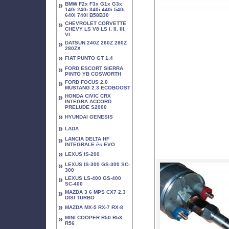
»
BMW F2x F3x G1x G3x
140i 240i 340i 440i 540i
640i 740i B58B30
»
CHEVROLET CORVETTE
CHEVY LS V8 LS I. II. III.
VI.
»
DATSUN 240Z 260Z 280Z
280ZX
»
FIAT PUNTO GT 1.4
»
FORD ESCORT SIERRA
PINTO YB COSWORTH
»
FORD FOCUS 2.0
MUSTANG 2.3 ECOBOOST
»
HONDA CIVIC CRX
INTEGRA ACCORD
PRELUDE S2000
»
HYUNDAI GENESIS
»
LADA
»
LANCIA DELTA HF
INTEGRALE és EVO
»
LEXUS IS-200
»
LEXUS IS-300 GS-300 SC-
300
»
LEXUS LS-400 GS-400
SC-400
»
MAZDA 3 6 MPS CX7 2.3
DISI TURBO
»
MAZDA MX-5 RX-7 RX-8
»
MINI COOPER R50 R53
R56