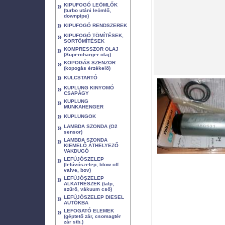
»
KIPUFOGÓ LEÖMLŐK
(turbo utáni leömlő,
downpipe)
»
KIPUFOGÓ RENDSZEREK
»
KIPUFOGÓ TÖMÍTÉSEK,
SORTÖMÍTÉSEK
»
KOMPRESSZOR OLAJ
(Supercharger olaj)
»
KOPOGÁS SZENZOR
(kopogás érzékelő)
»
KULCSTARTÓ
»
KUPLUNG KINYOMÓ
CSAPÁGY
»
KUPLUNG
MUNKAHENGER
»
KUPLUNGOK
»
LAMBDA SZONDA (O2
sensor)
»
LAMBDA SZONDA
KIEMELŐ ÁTHELYEZŐ
VAKDUGÓ
»
LEFÚJÓSZELEP
(lefúvószelep, blow off
valve, bov)
»
LEFÚJÓSZELEP
ALKATRÉSZEK (talp,
szűrő, vákuum cső)
»
LEFÚJÓSZELEP DIESEL
AUTÓKBA
»
LEFOGATÓ ELEMEK
(géptető zár, csomagtér
zár stb.)