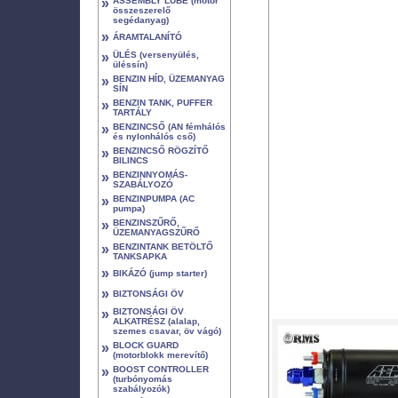
»
ASSEMBLY LUBE (motor
összeszerelő
segédanyag)
»
ÁRAMTALANÍTÓ
»
ÜLÉS (versenyülés,
üléssín)
»
BENZIN HÍD, ÜZEMANYAG
SÍN
»
BENZIN TANK, PUFFER
TARTÁLY
»
BENZINCSŐ (AN fémhálós
és nylonhálós cső)
»
BENZINCSŐ RÖGZÍTŐ
BILINCS
»
BENZINNYOMÁS-
SZABÁLYOZÓ
»
BENZINPUMPA (AC
pumpa)
»
BENZINSZŰRŐ,
ÜZEMANYAGSZŰRŐ
»
BENZINTANK BETÖLTŐ
TANKSAPKA
»
BIKÁZÓ (jump starter)
»
BIZTONSÁGI ÖV
»
BIZTONSÁGI ÖV
ALKATRÉSZ (alalap,
szemes csavar, öv vágó)
»
BLOCK GUARD
(motorblokk merevítő)
»
BOOST CONTROLLER
(turbónyomás
szabályozók)