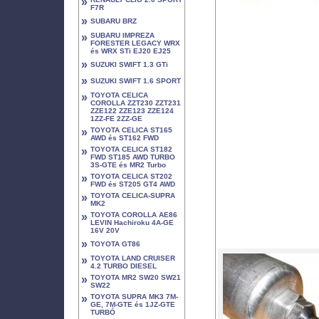
»
F7R
»
SUBARU BRZ
»
SUBARU IMPREZA
FORESTER LEGACY WRX
és WRX STi EJ20 EJ25
»
SUZUKI SWIFT 1.3 GTi
»
SUZUKI SWIFT 1.6 SPORT
»
TOYOTA CELICA
COROLLA ZZT230 ZZT231
ZZE122 ZZE123 ZZE124
1ZZ-FE 2ZZ-GE
»
TOYOTA CELICA ST165
AWD és ST162 FWD
»
TOYOTA CELICA ST182
FWD ST185 AWD TURBO
3S-GTE és MR2 Turbo
»
TOYOTA CELICA ST202
FWD és ST205 GT4 AWD
»
TOYOTA CELICA-SUPRA
MK2
»
TOYOTA COROLLA AE86
LEVIN Hachiroku 4A-GE
16V 20V
»
TOYOTA GT86
»
TOYOTA LAND CRUISER
4.2 TURBO DIESEL
»
TOYOTA MR2 SW20 SW21
SW22
»
TOYOTA SUPRA MK3 7M-
GE, 7M-GTE és 1JZ-GTE
TURBÓ