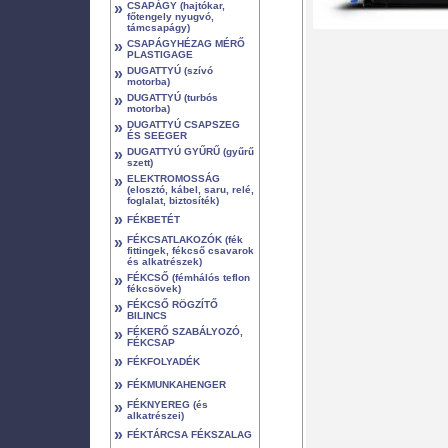
»
CSAPÁGY (hajtókar,
főtengely nyugvó,
támcsapágy)
»
CSAPÁGYHÉZAG MÉRŐ
PLASTIGAGE
»
DUGATTYÚ (szívó
motorba)
»
DUGATTYÚ (turbós
motorba)
»
DUGATTYÚ CSAPSZEG
ÉS SEEGER
»
DUGATTYÚ GYŰRŰ (gyűrű
szett)
»
ELEKTROMOSSÁG
(elosztó, kábel, saru, relé,
foglalat, biztosíték)
»
FÉKBETÉT
»
FÉKCSATLAKOZÓK (fék
fittingek, fékcső csavarok
és alkatrészek)
»
FÉKCSŐ (fémhálós teflon
fékcsövek)
»
FÉKCSŐ RÖGZÍTŐ
BILINCS
»
FÉKERŐ SZABÁLYOZÓ,
FÉKCSAP
»
FÉKFOLYADÉK
»
FÉKMUNKAHENGER
»
FÉKNYEREG (és
alkatrészei)
»
FÉKTÁRCSA FÉKSZALAG