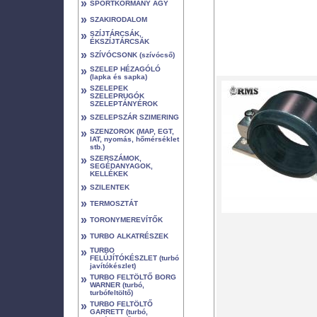
»
SPORTKORMÁNY AGY
»
SZAKIRODALOM
»
SZÍJTÁRCSÁK,
ÉKSZÍJTÁRCSÁK
»
SZÍVÓCSONK (szívócső)
»
SZELEP HÉZAGÓLÓ
(lapka és sapka)
»
SZELEPEK
SZELEPRUGÓK
SZELEPTÁNYÉROK
»
SZELEPSZÁR SZIMERING
»
SZENZOROK (MAP, EGT,
IAT, nyomás, hőmérséklet
stb.)
»
SZERSZÁMOK,
SEGÉDANYAGOK,
KELLÉKEK
»
SZILENTEK
»
TERMOSZTÁT
»
TORONYMEREVÍTŐK
»
TURBO ALKATRÉSZEK
»
TURBO
FELÚJÍTÓKÉSZLET (turbó
javítókészlet)
»
TURBO FELTÖLTŐ BORG
WARNER (turbó,
turbófeltöltő)
»
TURBO FELTÖLTŐ
GARRETT (turbó,