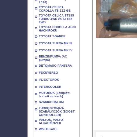
2024)
»
TOYOTA CELICA
COROLLA TS 2ZZ-GE
»
TOYOTA CELICA ST185
TURBO 4WD és ST182
FWD
»
TOYOTA COROLLA AE86
HACHIROKU
»
TOYOTA SOARER
»
TOYOTA SUPRA MK III
»
TOYOTA SUPRA MK IV
»
BENZINPUMPA (AC
pumpa)
»
DETOMASO PANTERA
»
FÉKNYEREG
»
INJEKTOROK
»
INTERCOOLER
»
MOTOROK (komplett
bontott motorok)
»
SZAKIRODALOM
»
TURBONYOMÁS-
SZABÁLYOZÓK (BOOST
CONTROLLER)
»
VÁLTÓK, VÁLTÓ
ALKATRÉSZEK
»
WASTEGATE