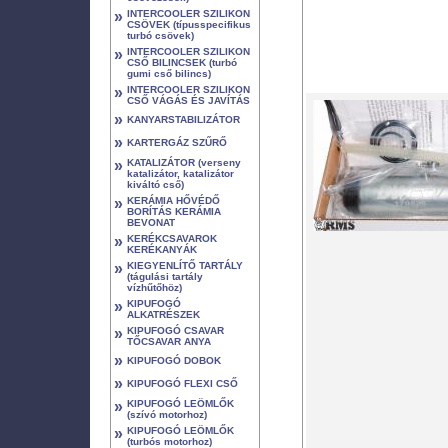
»
INTERCOOLER SZILIKON
CSÖVEK (típusspecifikus
turbó csövek)
»
INTERCOOLER SZILIKON
CSŐ BILINCSEK (turbó
gumi cső bilincs)
»
INTERCOOLER SZILIKON
CSŐ VÁGÁS ÉS JAVÍTÁS
»
KANYARSTABILIZÁTOR
»
KARTERGÁZ SZŰRŐ
»
KATALIZÁTOR (verseny
katalizátor, katalizátor
kiváltó cső)
»
KERÁMIA HŐVÉDŐ
BORÍTÁS KERÁMIA
BEVONAT
»
KERÉKCSAVAROK
KERÉKANYÁK
»
KIEGYENLÍTŐ TARTÁLY
(tágulási tartály
vízhűtőhöz)
»
KIPUFOGÓ
ALKATRÉSZEK
»
KIPUFOGÓ CSAVAR
TŐCSAVAR ANYA
»
KIPUFOGÓ DOBOK
»
KIPUFOGÓ FLEXI CSŐ
»
KIPUFOGÓ LEÖMLŐK
(szívó motorhoz)
»
KIPUFOGÓ LEÖMLŐK
(turbós motorhoz)