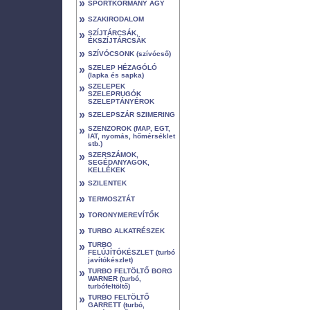
»
SPORTKORMÁNY AGY
»
SZAKIRODALOM
»
SZÍJTÁRCSÁK,
ÉKSZÍJTÁRCSÁK
»
SZÍVÓCSONK (szívócső)
»
SZELEP HÉZAGÓLÓ
(lapka és sapka)
»
SZELEPEK
SZELEPRUGÓK
SZELEPTÁNYÉROK
»
SZELEPSZÁR SZIMERING
»
SZENZOROK (MAP, EGT,
IAT, nyomás, hőmérséklet
stb.)
»
SZERSZÁMOK,
SEGÉDANYAGOK,
KELLÉKEK
»
SZILENTEK
»
TERMOSZTÁT
»
TORONYMEREVÍTŐK
»
TURBO ALKATRÉSZEK
»
TURBO
FELÚJÍTÓKÉSZLET (turbó
javítókészlet)
»
TURBO FELTÖLTŐ BORG
WARNER (turbó,
turbófeltöltő)
»
TURBO FELTÖLTŐ
GARRETT (turbó,