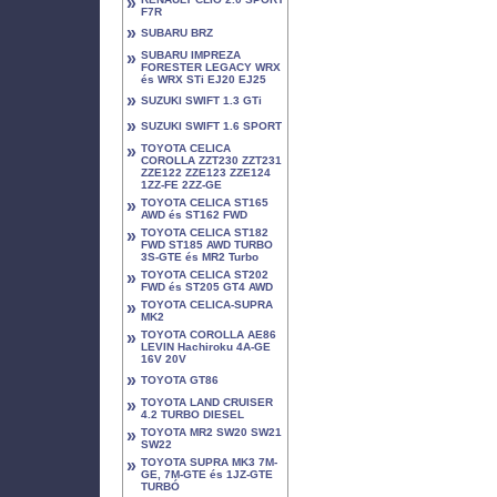
»
F7R
»
SUBARU BRZ
»
SUBARU IMPREZA
FORESTER LEGACY WRX
és WRX STi EJ20 EJ25
»
SUZUKI SWIFT 1.3 GTi
»
SUZUKI SWIFT 1.6 SPORT
»
TOYOTA CELICA
COROLLA ZZT230 ZZT231
ZZE122 ZZE123 ZZE124
1ZZ-FE 2ZZ-GE
»
TOYOTA CELICA ST165
AWD és ST162 FWD
»
TOYOTA CELICA ST182
FWD ST185 AWD TURBO
3S-GTE és MR2 Turbo
»
TOYOTA CELICA ST202
FWD és ST205 GT4 AWD
»
TOYOTA CELICA-SUPRA
MK2
»
TOYOTA COROLLA AE86
LEVIN Hachiroku 4A-GE
16V 20V
»
TOYOTA GT86
»
TOYOTA LAND CRUISER
4.2 TURBO DIESEL
»
TOYOTA MR2 SW20 SW21
SW22
»
TOYOTA SUPRA MK3 7M-
GE, 7M-GTE és 1JZ-GTE
TURBÓ