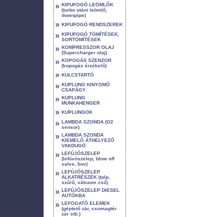
»
KIPUFOGÓ LEÖMLŐK
(turbo utáni leömlő,
downpipe)
»
KIPUFOGÓ RENDSZEREK
»
KIPUFOGÓ TÖMÍTÉSEK,
SORTÖMÍTÉSEK
»
KOMPRESSZOR OLAJ
(Supercharger olaj)
»
KOPOGÁS SZENZOR
(kopogás érzékelő)
»
KULCSTARTÓ
»
KUPLUNG KINYOMÓ
CSAPÁGY
»
KUPLUNG
MUNKAHENGER
»
KUPLUNGOK
»
LAMBDA SZONDA (O2
sensor)
»
LAMBDA SZONDA
KIEMELŐ ÁTHELYEZŐ
VAKDUGÓ
»
LEFÚJÓSZELEP
(lefúvószelep, blow off
valve, bov)
»
LEFÚJÓSZELEP
ALKATRÉSZEK (talp,
szűrő, vákuum cső)
»
LEFÚJÓSZELEP DIESEL
AUTÓKBA
»
LEFOGATÓ ELEMEK
(géptető zár, csomagtér
zár stb.)