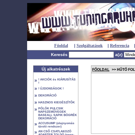
|
|
Főoldal
Szolgáltatások
Referencia
Keresés
a(z)
Új alkatrészek
FŐOLDAL
>> HŰTŐ FO
»
! AKCIÓK és KIÁRUSÍTÁS
!
»
! ÚJDONSÁGOK !
»
DEKORÁCIÓ
»
HASZNOS KIEGÉSZÍTŐK
»
PÓLÓK PULCSIK
NAPSZEMŰVEGEK
BASEALL SAPIK BÖGRÉK
DEKORÁCIÓ
»
ACCUSUMP (olajnyomás
tároló rendszer)
»
AN CSŐ CSATLAKOZÓ
ADAPTER TOLDÓ (papa-