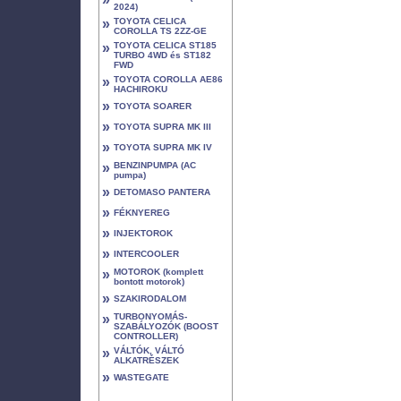
2024)
»
TOYOTA CELICA
COROLLA TS 2ZZ-GE
»
TOYOTA CELICA ST185
TURBO 4WD és ST182
FWD
»
TOYOTA COROLLA AE86
HACHIROKU
»
TOYOTA SOARER
»
TOYOTA SUPRA MK III
»
TOYOTA SUPRA MK IV
»
BENZINPUMPA (AC
pumpa)
»
DETOMASO PANTERA
»
FÉKNYEREG
»
INJEKTOROK
»
INTERCOOLER
»
MOTOROK (komplett
bontott motorok)
»
SZAKIRODALOM
»
TURBONYOMÁS-
SZABÁLYOZÓK (BOOST
CONTROLLER)
»
VÁLTÓK, VÁLTÓ
ALKATRÉSZEK
»
WASTEGATE