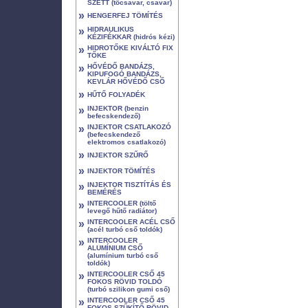
SZETT (tőcsavar, csavar)
»
HENGERFEJ TÖMÍTÉS
»
HIDRAULIKUS
KÉZIFÉKKAR (hidrós kézi)
»
HIDROTŐKE KIVÁLTÓ FIX
TŐKE
»
HŐVÉDŐ BANDÁZS,
KIPUFOGÓ BANDÁZS,
KEVLÁR HŐVÉDŐ CSŐ
»
HŰTŐ FOLYADÉK
»
INJEKTOR (benzin
befecskendező)
»
INJEKTOR CSATLAKOZÓ
(befecskendező
elektromos csatlakozó)
»
INJEKTOR SZŰRŐ
»
INJEKTOR TÖMÍTÉS
»
INJEKTOR TISZTÍTÁS ÉS
BEMÉRÉS
»
INTERCOOLER (töltő
levegő hűtő radiátor)
»
INTERCOOLER ACÉL CSŐ
(acél turbó cső toldók)
»
INTERCOOLER
ALUMÍNIUM CSŐ
(alumínium turbó cső
toldók)
»
INTERCOOLER CSŐ 45
FOKOS RÖVID TOLDÓ
(turbó szilikon gumi cső)
»
INTERCOOLER CSŐ 45
FOKOS SZŰKÍTŐ RÖVID