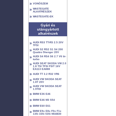
»
VONÓSZEM
»
WASTEGATE
ALKATRÉSZEK
»
WASTEGATE-EK
Gyári és
utángyártott
alkatrészek
»
AUDI RS3 TT-RS 2.5 20V
TFSI
»
AUDI S2 RS2 S1 S4 200
Quattro 5henger 20V
»
AUDI S4 RS4 S6 2.7 V6 bi-
turbo
»
AUDI SEAT SKODA VW 2.0
1.8 TSI TFSI FSIT 16V
EA113 EA888
»
AUDI TT 3.2 R32 VR6
»
AUDI VW SKODA SEAT
1.8T 20V
»
AUDI VW SKODA SEAT
1.9TDI
»
BMW E36 E46
»
BMW E46 M3 S54
»
BMW E60 E61
»
BMW E9x E8x F0x F1x
135i 335i 535i N54B30