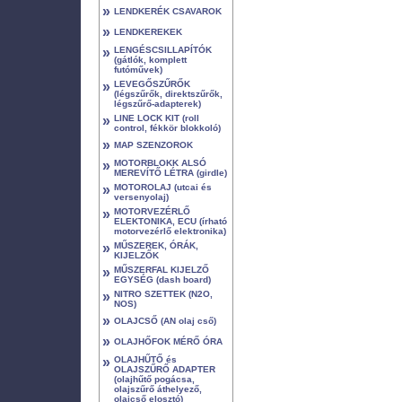
»
LENDKERÉK CSAVAROK
»
LENDKEREKEK
»
LENGÉSCSILLAPÍTÓK
(gátlók, komplett
futóművek)
»
LEVEGŐSZŰRŐK
(légszűrők, direktszűrők,
légszűrő-adapterek)
»
LINE LOCK KIT (roll
control, fékkör blokkoló)
»
MAP SZENZOROK
»
MOTORBLOKK ALSÓ
MEREVÍTŐ LÉTRA (girdle)
»
MOTOROLAJ (utcai és
versenyolaj)
»
MOTORVEZÉRLŐ
ELEKTONIKA, ECU (írható
motorvezérlő elektronika)
»
MŰSZEREK, ÓRÁK,
KIJELZŐK
»
MŰSZERFAL KIJELZŐ
EGYSÉG (dash board)
»
NITRO SZETTEK (N2O,
NOS)
»
OLAJCSŐ (AN olaj cső)
»
OLAJHŐFOK MÉRŐ ÓRA
»
OLAJHŰTŐ és
OLAJSZŰRŐ ADAPTER
(olajhűtő pogácsa,
olajszűrő áthelyező,
olajcső elosztó)