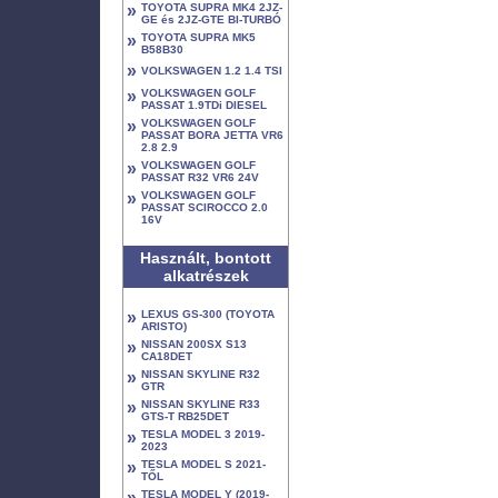
»
TOYOTA SUPRA MK4 2JZ-
GE és 2JZ-GTE BI-TURBÓ
»
TOYOTA SUPRA MK5
B58B30
»
VOLKSWAGEN 1.2 1.4 TSI
»
VOLKSWAGEN GOLF
PASSAT 1.9TDi DIESEL
»
VOLKSWAGEN GOLF
PASSAT BORA JETTA VR6
2.8 2.9
»
VOLKSWAGEN GOLF
PASSAT R32 VR6 24V
»
VOLKSWAGEN GOLF
PASSAT SCIROCCO 2.0
16V
Használt, bontott
alkatrészek
»
LEXUS GS-300 (TOYOTA
ARISTO)
»
NISSAN 200SX S13
CA18DET
»
NISSAN SKYLINE R32
GTR
»
NISSAN SKYLINE R33
GTS-T RB25DET
»
TESLA MODEL 3 2019-
2023
»
TESLA MODEL S 2021-
TŐL
»
TESLA MODEL Y (2019-