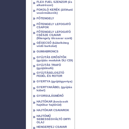
»
FLEX FUEL SZENZOR (és
alkatrészei)
»
FOKOLÓ KERÉK (állítható
vezérműkerék)
»
FŐTENGELY
»
FŐTENGELY LEFOGATÓ
CSAPOK
»
FŐTENGELY LEFOGATÓ
CSÉSZE CSAVAR
(főtengely tőcsavar szett)
»
GÉGECSŐ (kábelköteg
védő burkolat)
»
GUMIABRONCS
»
GYÚJTÁS ERŐSÍTŐK
(gyújtás modulok DLI CDI)
»
GYÚJTÁS TRAFÓ
(gyújtótrafó)
»
GYÚJTÁSELOSZTÓ
FEDÉL ÉS ROTOR
»
GYERTYA (gyújtógyertya)
»
GYERTYAKÁBEL (gyújtás
kábel)
»
GYORSULÁSMÉRŐ
»
HAJTÓKAR (kovácsolt
hajtókar hajtórúd)
»
HAJTÓKAR CSAVAROK
»
HAJTÓMŰ
SEBESSÉGVÁLTÓ DIFFI
OLAJ
»
HENGERFEJ CSAVAR