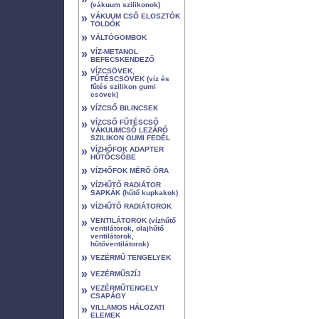
(vákuum szilikonok)
»
VÁKUUM CSŐ ELOSZTÓK
TOLDÓK
»
VÁLTÓGOMBOK
»
VÍZ-METANOL
BEFECSKENDEZŐ
»
VÍZCSÖVEK,
FŰTÉSCSÖVEK (víz és
fűtés szilikon gumi
csövek)
»
VÍZCSŐ BILINCSEK
»
VÍZCSŐ FŰTÉSCSŐ
VÁKUUMCSŐ LEZÁRÓ
SZILIKON GUMI FEDÉL
»
VÍZHŐFOK ADAPTER
HŰTŐCSŐBE
»
VÍZHŐFOK MÉRŐ ÓRA
»
VÍZHŰTŐ RADIÁTOR
SAPKÁK (hűtő kupkakok)
»
VÍZHŰTŐ RADIÁTOROK
»
VENTILÁTOROK (vízhűtő
ventilátorok, olajhűtő
ventilátorok,
hűtőventilátorok)
»
VEZÉRMŰ TENGELYEK
»
VEZÉRMŰSZÍJ
»
VEZÉRMŰTENGELY
CSAPÁGY
»
VILLAMOS HÁLOZATI
ELEMEK