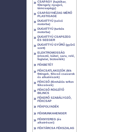
»
CSAPÁGY (hajtókar,
főtengely nyugvó,
támcsapágy)
»
CSAPÁGYHÉZAG MÉRŐ
PLASTIGAGE
»
DUGATTYÚ (szívó
motorba)
»
DUGATTYÚ (turbós
motorba)
»
DUGATTYÚ CSAPSZEG
ÉS SEEGER
»
DUGATTYÚ GYŰRŰ (gyűrű
szett)
»
ELEKTROMOSSÁG
(elosztó, kábel, saru, relé,
foglalat, biztosíték)
»
FÉKBETÉT
»
FÉKCSATLAKOZÓK (fék
fittingek, fékcső csavarok
és alkatrészek)
»
FÉKCSŐ (fémhálós teflon
fékcsövek)
»
FÉKCSŐ RÖGZÍTŐ
BILINCS
»
FÉKERŐ SZABÁLYOZÓ,
FÉKCSAP
»
FÉKFOLYADÉK
»
FÉKMUNKAHENGER
»
FÉKNYEREG (és
alkatrészei)
»
FÉKTÁRCSA FÉKSZALAG