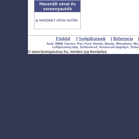
Használt utcai és
versenyautók
»
HASZNÁLT UTCAI AUTÓK
|
|
Főoldal
Szolgáltatások
Referencia
Audi, BMW, Citroen, Fiat, Ford, Honda, Mazda, Mitsubishi, Ni
Lefújószelep talp, Szilikoncső, Kovácsolt dugattyú, Turbó 
©
www.tuningaruhaz.hu
, minden jog fenntartva