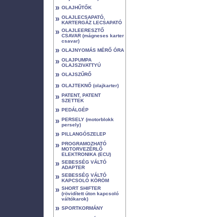
»
OLAJHŰTŐK
»
OLAJLECSAPATÓ,
KARTERGÁZ LECSAPATÓ
»
OLAJLEERESZTŐ
CSAVAR (mágneses karter
csavar)
»
OLAJNYOMÁS MÉRŐ ÓRA
»
OLAJPUMPA
OLAJSZIVATTYÚ
»
OLAJSZŰRŐ
»
OLAJTEKNŐ (olajkarter)
»
PATENT, PATENT
SZETTEK
»
PEDÁLGÉP
»
PERSELY (motorblokk
persely)
»
PILLANGÓSZELEP
»
PROGRAMOZHATÓ
MOTORVEZÉRLŐ
ELEKTRONIKA (ECU)
»
SEBESSÉG VÁLTÓ
ADAPTER
»
SEBESSÉG VÁLTÓ
KAPCSOLÓ KÖRÖM
»
SHORT SHIFTER
(rövidített úton kapcsoló
váltókarok)
»
SPORTKORMÁNY