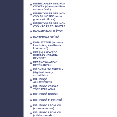
»
INTERCOOLER SZILIKON
CSÖVEK (típusspecifikus
turbó csövek)
»
INTERCOOLER SZILIKON
CSŐ BILINCSEK (turbó
gumi cső bilincs)
»
INTERCOOLER SZILIKON
CSŐ VÁGÁS ÉS JAVÍTÁS
»
KANYARSTABILIZÁTOR
»
KARTERGÁZ SZŰRŐ
»
KATALIZÁTOR (verseny
katalizátor, katalizátor
kiváltó cső)
»
KERÁMIA HŐVÉDŐ
BORÍTÁS KERÁMIA
BEVONAT
»
KERÉKCSAVAROK
KERÉKANYÁK
»
KIEGYENLÍTŐ TARTÁLY
(tágulási tartály
vízhűtőhöz)
»
KIPUFOGÓ
ALKATRÉSZEK
»
KIPUFOGÓ CSAVAR
TŐCSAVAR ANYA
»
KIPUFOGÓ DOBOK
»
KIPUFOGÓ FLEXI CSŐ
»
KIPUFOGÓ LEÖMLŐK
(szívó motorhoz)
»
KIPUFOGÓ LEÖMLŐK
(turbós motorhoz)