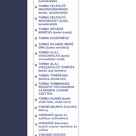
turbófeltöltő)
»
TURBO FELTÖLTŐ
MAXPEEDINGRODS
(turbó, turbófeltöltő)
»
TURBO FELTÖLTŐ
MAXXBOOST (turbó,
turbófeltöltő)
»
TURBO HŐVÉDŐ
BORÍTÁS (turbó kabát)
»
TURBO KÖZÉPRÉSZ
»
TURBO NYOMÁS MÉRŐ
ÓRA (turbó mérőóra)
»
TURBO OLAJ
VISSZAFOLYÓ (turbó
visszafolyó szett)
»
TURBO OLAJ
VISSZAFOLYÓ TÖMÍTÉS
(turbó olaj tömítés)
»
TURBO TÖMÍTÉSEK
(turbina tömítések)
»
TURBO TURBINAHÁZ
RÖGZÍTŐ TŐCSAVAROK
CSAVAROK CSAVAR
SZETTEK
»
TURBO-GUARD (turbó
védő háló, védő rács)
»
V-BAND BILINCS (V-profilú
bilics)
»
VAKDUGÓ (gumi és
szilikon csövekhez)
»
VAKDUGÓ (menetes
lezáró csavar metrikus és
colos)
»
VÁKUUM CSÖVEK