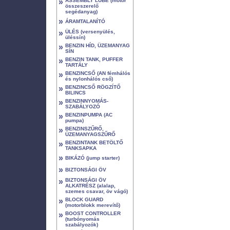
»
ASSEMBLY LUBE (motor
összeszerelő
segédanyag)
»
ÁRAMTALANÍTÓ
»
ÜLÉS (versenyülés,
üléssín)
»
BENZIN HÍD, ÜZEMANYAG
SÍN
»
BENZIN TANK, PUFFER
TARTÁLY
»
BENZINCSŐ (AN fémhálós
és nylonhálós cső)
»
BENZINCSŐ RÖGZÍTŐ
BILINCS
»
BENZINNYOMÁS-
SZABÁLYOZÓ
»
BENZINPUMPA (AC
pumpa)
»
BENZINSZŰRŐ,
ÜZEMANYAGSZŰRŐ
»
BENZINTANK BETÖLTŐ
TANKSAPKA
»
BIKÁZÓ (jump starter)
»
BIZTONSÁGI ÖV
»
BIZTONSÁGI ÖV
ALKATRÉSZ (alalap,
szemes csavar, öv vágó)
»
BLOCK GUARD
(motorblokk merevítő)
»
BOOST CONTROLLER
(turbónyomás
szabályozók)