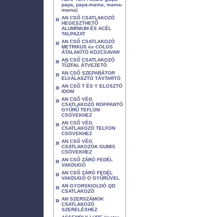
papa, papa-mama, mama-
mama)
»
AN CSŐ CSATLAKOZÓ
HEGESZTHETŐ
ALUMÍNIUM ÉS ACÉL
TALPAZAT
»
AN CSŐ CSATLAKOZÓ
METRIKUS és COLOS
ÁTALAKÍTÓ KÖZCSAVAR
»
AN CSŐ CSATLAKOZÓ
TŰZFAL ÁTVEZETŐ
»
AN CSŐ SZEPARÁTOR
ELVÁLASZTÓ TÁVTARTÓ
»
AN CSŐ T ÉS Y ELOSZTÓ
IDOM
»
AN CSŐ VÉG
CSATLAKOZÓ ROPPANTÓ
GYŰRŰ TEFLON
CSÖVEKHEZ
»
AN CSŐ VÉG
CSATLAKOZÓ TELFON
CSÖVEKHEZ
»
AN CSŐ VÉG
CSATLAKOZÓK GUMIS
CSÖVEKHEZ
»
AN CSŐ ZÁRÓ FEDÉL
VAKDUGÓ
»
AN CSŐ ZÁRÓ FEDÉL
VAKDUGÓ O GYŰRŰVEL
»
AN GYORSKIOLDÓ QD
CSATLAKOZÓ
»
AN SZERSZÁMOK
CSATLAKOZÓ
SZERELÉSHEZ