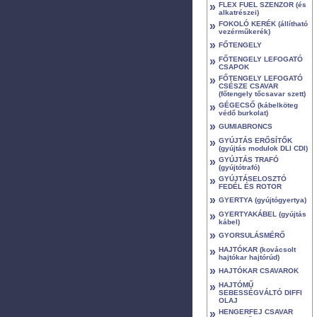
»
FLEX FUEL SZENZOR (és
alkatrészei)
»
FOKOLÓ KERÉK (állítható
vezérműkerék)
»
FŐTENGELY
»
FŐTENGELY LEFOGATÓ
CSAPOK
»
FŐTENGELY LEFOGATÓ
CSÉSZE CSAVAR
(főtengely tőcsavar szett)
»
GÉGECSŐ (kábelköteg
védő burkolat)
»
GUMIABRONCS
»
GYÚJTÁS ERŐSÍTŐK
(gyújtás modulok DLI CDI)
»
GYÚJTÁS TRAFÓ
(gyújtótrafó)
»
GYÚJTÁSELOSZTÓ
FEDÉL ÉS ROTOR
»
GYERTYA (gyújtógyertya)
»
GYERTYAKÁBEL (gyújtás
kábel)
»
GYORSULÁSMÉRŐ
»
HAJTÓKAR (kovácsolt
hajtókar hajtórúd)
»
HAJTÓKAR CSAVAROK
»
HAJTÓMŰ
SEBESSÉGVÁLTÓ DIFFI
OLAJ
»
HENGERFEJ CSAVAR