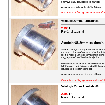
nagynyomású területekre is ajánlott!
A vakdugó szárának átmérője 1
8
mm.
Garancia kizárólag igazoltan szakszerű 
Vakdugó 20mm Autobahn88
2.890
Ft
Raktárról azonnal
Autobahn88 20mm-es alumín
Szinte bármilyen levegő, vagy folyadék sz
tudod ezzel a dugóval zárni. Ajánlott b
rögzíteni (pl. gumicső) egy szimpla bilin
nagynyomású területekre is ajánlott!
Hasznos alkatrész ez a kis esztárgált a
lefújószelep beépítésekor akarják ledugó
lefújószelep visszavezetését.
A vakdugó szárának átmérője 20mm.
Garancia kizárólag igazoltan szakszerű 
Vakdugó 25mm Autobahn88
2.890
Ft
Raktárról azonnal