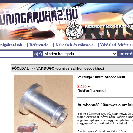
|
|
|
olgáltatások
Referencia
Kérdések és válaszok
Vásárlási feltétele
a(z)
kategó
FŐOLDAL
>> VAKDUGÓ (gumi és szilikon csövekhez)
Vakdugó 10mm Autobahn88
2.490
Ft
Raktárról azonnal
Autobahn88 10mm-es alumín
Szinte bármilyen levegő, vagy folyadék sz
tudod ezzel a dugóval zárni. Ajánlott b
rögzíteni (pl. gumicső) egy szimpla bilin
nagynyomású területekre is ajánlott!
A vakdugó szárának átmérője 10mm.