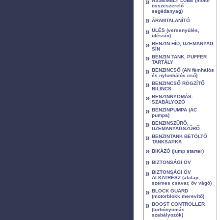
»
ASSEMBLY LUBE (motor
összeszerelő
segédanyag)
»
ÁRAMTALANÍTÓ
»
ÜLÉS (versenyülés,
üléssín)
»
BENZIN HÍD, ÜZEMANYAG
SÍN
»
BENZIN TANK, PUFFER
TARTÁLY
»
BENZINCSŐ (AN fémhálós
és nylonhálós cső)
»
BENZINCSŐ RÖGZÍTŐ
BILINCS
»
BENZINNYOMÁS-
SZABÁLYOZÓ
»
BENZINPUMPA (AC
pumpa)
»
BENZINSZŰRŐ,
ÜZEMANYAGSZŰRŐ
»
BENZINTANK BETÖLTŐ
TANKSAPKA
»
BIKÁZÓ (jump starter)
»
BIZTONSÁGI ÖV
»
BIZTONSÁGI ÖV
ALKATRÉSZ (alalap,
szemes csavar, öv vágó)
»
BLOCK GUARD
(motorblokk merevítő)
»
BOOST CONTROLLER
(turbónyomás
szabályozók)