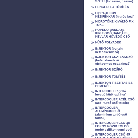
SZETT (tőcsavar, csavar)
»
HENGERFEJ TÖMÍTÉS
»
HIDRAULIKUS
KÉZIFÉKKAR (hidrós kézi)
»
HIDROTŐKE KIVÁLTÓ FIX
TŐKE
»
HŐVÉDŐ BANDÁZS,
KIPUFOGÓ BANDÁZS,
KEVLÁR HŐVÉDŐ CSŐ
»
HŰTŐ FOLYADÉK
»
INJEKTOR (benzin
befecskendező)
»
INJEKTOR CSATLAKOZÓ
(befecskendező
elektromos csatlakozó)
»
INJEKTOR SZŰRŐ
»
INJEKTOR TÖMÍTÉS
»
INJEKTOR TISZTÍTÁS ÉS
BEMÉRÉS
»
INTERCOOLER (töltő
levegő hűtő radiátor)
»
INTERCOOLER ACÉL CSŐ
(acél turbó cső toldók)
»
INTERCOOLER
ALUMÍNIUM CSŐ
(alumínium turbó cső
toldók)
»
INTERCOOLER CSŐ 45
FOKOS RÖVID TOLDÓ
(turbó szilikon gumi cső)
»
INTERCOOLER CSŐ 45
FOKOS SZŰKÍTŐ RÖVID