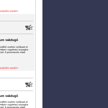
beépítés esetén!
ium vakdugó
állító eszköz nyílásait el
ármilyen rugalmas anyagba
ccsel. A peremezés miatt
beépítés esetén!
ium vakdugó
állító eszköz nyílásait el
ármilyen rugalmas anyagba
ccsel. A peremezés miatt