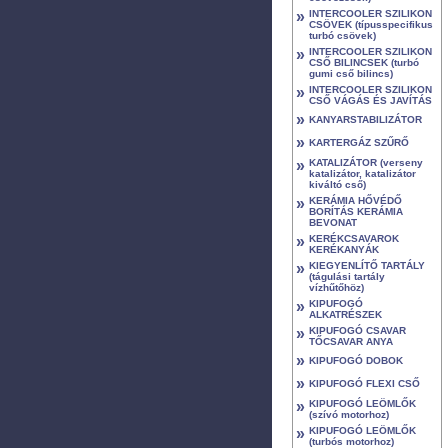
»
INTERCOOLER SZILIKON
CSÖVEK (típusspecifikus
turbó csövek)
»
INTERCOOLER SZILIKON
CSŐ BILINCSEK (turbó
gumi cső bilincs)
»
INTERCOOLER SZILIKON
CSŐ VÁGÁS ÉS JAVÍTÁS
»
KANYARSTABILIZÁTOR
»
KARTERGÁZ SZŰRŐ
»
KATALIZÁTOR (verseny
katalizátor, katalizátor
kiváltó cső)
»
KERÁMIA HŐVÉDŐ
BORÍTÁS KERÁMIA
BEVONAT
»
KERÉKCSAVAROK
KERÉKANYÁK
»
KIEGYENLÍTŐ TARTÁLY
(tágulási tartály
vízhűtőhöz)
»
KIPUFOGÓ
ALKATRÉSZEK
»
KIPUFOGÓ CSAVAR
TŐCSAVAR ANYA
»
KIPUFOGÓ DOBOK
»
KIPUFOGÓ FLEXI CSŐ
»
KIPUFOGÓ LEÖMLŐK
(szívó motorhoz)
»
KIPUFOGÓ LEÖMLŐK
(turbós motorhoz)