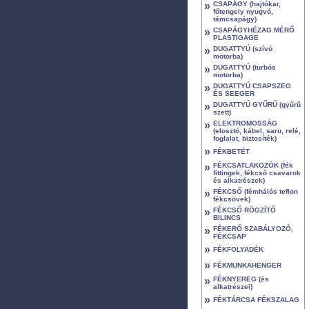
»
CSAPÁGY (hajtókar,
főtengely nyugvó,
támcsapágy)
»
CSAPÁGYHÉZAG MÉRŐ
PLASTIGAGE
»
DUGATTYÚ (szívó
motorba)
»
DUGATTYÚ (turbós
motorba)
»
DUGATTYÚ CSAPSZEG
ÉS SEEGER
»
DUGATTYÚ GYŰRŰ (gyűrű
szett)
»
ELEKTROMOSSÁG
(elosztó, kábel, saru, relé,
foglalat, biztosíték)
»
FÉKBETÉT
»
FÉKCSATLAKOZÓK (fék
fittingek, fékcső csavarok
és alkatrészek)
»
FÉKCSŐ (fémhálós teflon
fékcsövek)
»
FÉKCSŐ RÖGZÍTŐ
BILINCS
»
FÉKERŐ SZABÁLYOZÓ,
FÉKCSAP
»
FÉKFOLYADÉK
»
FÉKMUNKAHENGER
»
FÉKNYEREG (és
alkatrészei)
»
FÉKTÁRCSA FÉKSZALAG