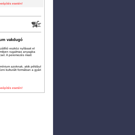
beépítés esetén!
ium vakdugó
állító eszköz nyílásait el
ármilyen rugalmas anyagba
ccsel. A peremezés miatt
lumínium azoknak, akik például
zni kulturált formában a gyári
beépítés esetén!