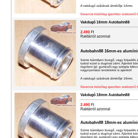
A vakdugó szárának átmérője 1
4
mm.
Garancia kizárólag igazoltan szakszerű 
Vakdugó 16mm Autobahn88
2.490
Ft
Raktárról azonnal
Autobahn88 16mm-es alumín
Szinte bármilyen levegő, vagy folyadék sz
tudod ezzel a dugóval zárni. Ajánlott b
rögzíteni (pl. gumicső) egy szimpla bilin
nagynyomású területekre is ajánlott!
A vakdugó szárának átmérője 16mm.
Garancia kizárólag igazoltan szakszerű 
Vakdugó 18mm Autobahn88
2.490
Ft
Raktárról azonnal
Autobahn88 1
8
mm-es alumín
Szinte bármilyen levegő, vagy folyadék sz
tudod ezzel a dugóval zárni. Ajánlott b
rögzíteni (pl. gumicső) egy szimpla bilin