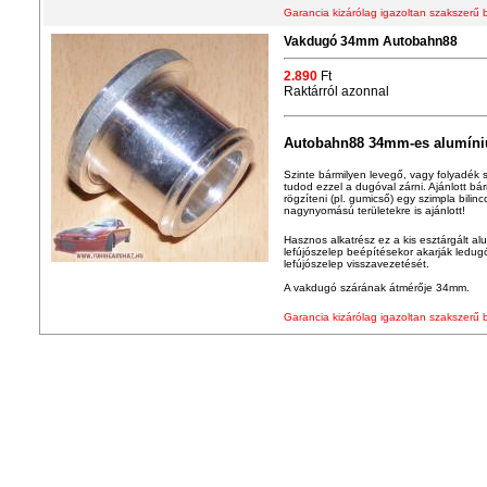
Garancia kizárólag igazoltan szakszerű 
Vakdugó 34mm Autobahn88
2.890
Ft
Raktárról azonnal
Autobahn88 34mm-es alumín
Szinte bármilyen levegő, vagy folyadék sz
tudod ezzel a dugóval zárni. Ajánlott b
rögzíteni (pl. gumicső) egy szimpla bilin
nagynyomású területekre is ajánlott!
Hasznos alkatrész ez a kis esztárgált a
lefújószelep beépítésekor akarják ledugó
lefújószelep visszavezetését.
A vakdugó szárának átmérője 34mm.
Garancia kizárólag igazoltan szakszerű 