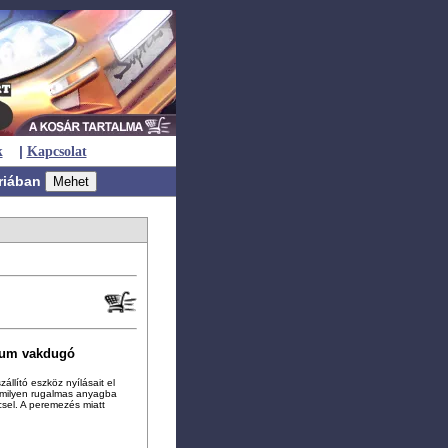
|
k
Kapcsolat
riában
ium vakdugó
állító eszköz nyílásait el
ármilyen rugalmas anyagba
ccsel. A peremezés miatt