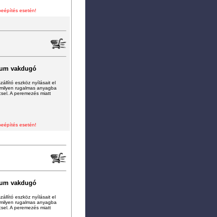
beépítés esetén!
ium vakdugó
állító eszköz nyílásait el
ármilyen rugalmas anyagba
ccsel. A peremezés miatt
beépítés esetén!
ium vakdugó
állító eszköz nyílásait el
ármilyen rugalmas anyagba
ccsel. A peremezés miatt