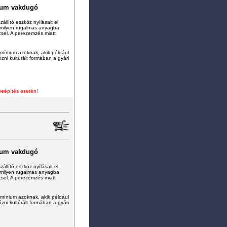
ium vakdugó
állító eszköz nyílásait el
ármilyen rugalmas anyagba
ccsel. A perezemzés miatt
lumínium azoknak, akik például
zni kultúrált formában a gyári
beépítés esetén!
ium vakdugó
állító eszköz nyílásait el
ármilyen rugalmas anyagba
ccsel. A perezemzés miatt
lumínium azoknak, akik például
zni kultúrált formában a gyári