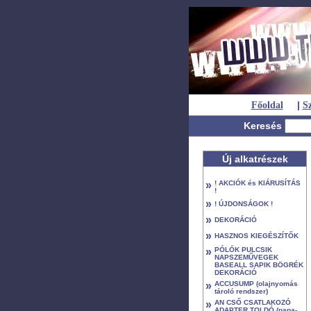
|
Főoldal
Sz
Keresés
Új alkatrészek
»
! AKCIÓK és KIÁRUSÍTÁS
!
»
! ÚJDONSÁGOK !
»
DEKORÁCIÓ
»
HASZNOS KIEGÉSZÍTŐK
»
PÓLÓK PULCSIK
NAPSZEMŰVEGEK
BASEALL SAPIK BÖGRÉK
DEKORÁCIÓ
»
ACCUSUMP (olajnyomás
tároló rendszer)
»
AN CSŐ CSATLAKOZÓ
ADAPTER TOLDÓ (papa-