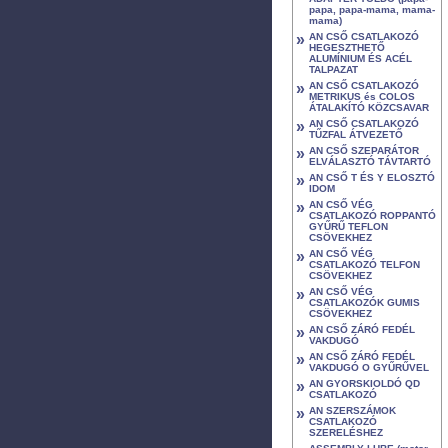
papa, papa-mama, mama-
mama)
»
AN CSŐ CSATLAKOZÓ
HEGESZTHETŐ
ALUMÍNIUM ÉS ACÉL
TALPAZAT
»
AN CSŐ CSATLAKOZÓ
METRIKUS és COLOS
ÁTALAKÍTÓ KÖZCSAVAR
»
AN CSŐ CSATLAKOZÓ
TŰZFAL ÁTVEZETŐ
»
AN CSŐ SZEPARÁTOR
ELVÁLASZTÓ TÁVTARTÓ
»
AN CSŐ T ÉS Y ELOSZTÓ
IDOM
»
AN CSŐ VÉG
CSATLAKOZÓ ROPPANTÓ
GYŰRŰ TEFLON
CSÖVEKHEZ
»
AN CSŐ VÉG
CSATLAKOZÓ TELFON
CSÖVEKHEZ
»
AN CSŐ VÉG
CSATLAKOZÓK GUMIS
CSÖVEKHEZ
»
AN CSŐ ZÁRÓ FEDÉL
VAKDUGÓ
»
AN CSŐ ZÁRÓ FEDÉL
VAKDUGÓ O GYŰRŰVEL
»
AN GYORSKIOLDÓ QD
CSATLAKOZÓ
»
AN SZERSZÁMOK
CSATLAKOZÓ
SZERELÉSHEZ