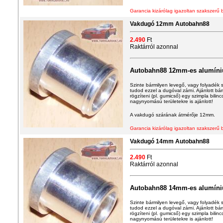
Garancia kizárólag igazoltan szakszerű 
Vakdugó 12mm Autobahn88
2.490
Ft
Raktárról azonnal
Autobahn88 12mm-es alumín
Szinte bármilyen levegő, vagy folyadék sz
tudod ezzel a dugóval zárni. Ajánlott b
rögzíteni (pl. gumicső) egy szimpla bilin
nagynyomású területekre is ajánlott!
A vakdugó szárának átmérője 12mm.
Garancia kizárólag igazoltan szakszerű 
Vakdugó 14mm Autobahn88
2.490
Ft
Raktárról azonnal
Autobahn88 14mm-es alumín
Szinte bármilyen levegő, vagy folyadék sz
tudod ezzel a dugóval zárni. Ajánlott b
rögzíteni (pl. gumicső) egy szimpla bilin
nagynyomású területekre is ajánlott!