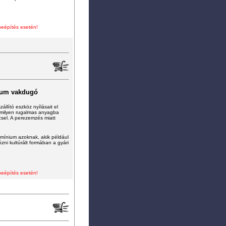
beépítés esetén!
ium vakdugó
állító eszköz nyílásait el
ármilyen rugalmas anyagba
ccsel. A perezemzés miatt
lumínium azoknak, akik például
zni kultúrált formában a gyári
beépítés esetén!