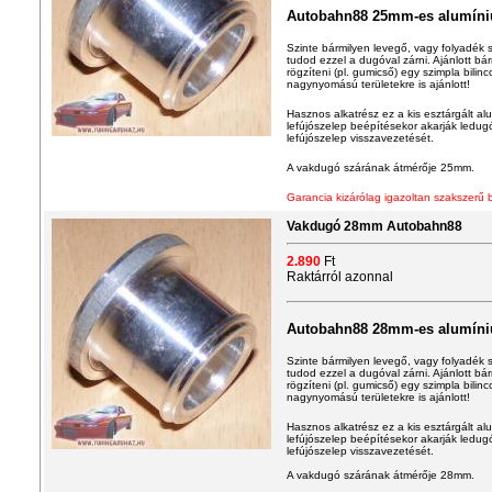
Autobahn88 25mm-es alumín
Szinte bármilyen levegő, vagy folyadék sz
tudod ezzel a dugóval zárni. Ajánlott b
rögzíteni (pl. gumicső) egy szimpla bilin
nagynyomású területekre is ajánlott!
Hasznos alkatrész ez a kis esztárgált a
lefújószelep beépítésekor akarják ledugó
lefújószelep visszavezetését.
A vakdugó szárának átmérője 25mm.
Garancia kizárólag igazoltan szakszerű 
Vakdugó 28mm Autobahn88
2.890
Ft
Raktárról azonnal
Autobahn88 28mm-es alumín
Szinte bármilyen levegő, vagy folyadék sz
tudod ezzel a dugóval zárni. Ajánlott b
rögzíteni (pl. gumicső) egy szimpla bilin
nagynyomású területekre is ajánlott!
Hasznos alkatrész ez a kis esztárgált a
lefújószelep beépítésekor akarják ledugó
lefújószelep visszavezetését.
A vakdugó szárának átmérője 28mm.