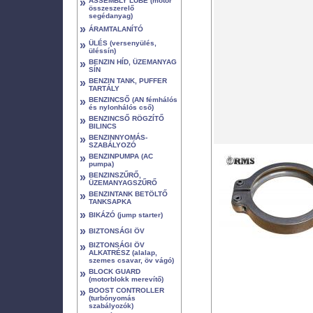
»
ASSEMBLY LUBE (motor
összeszerelő
segédanyag)
»
ÁRAMTALANÍTÓ
»
ÜLÉS (versenyülés,
üléssín)
»
BENZIN HÍD, ÜZEMANYAG
SÍN
»
BENZIN TANK, PUFFER
TARTÁLY
»
BENZINCSŐ (AN fémhálós
és nylonhálós cső)
»
BENZINCSŐ RÖGZÍTŐ
BILINCS
»
BENZINNYOMÁS-
SZABÁLYOZÓ
»
BENZINPUMPA (AC
pumpa)
»
BENZINSZŰRŐ,
ÜZEMANYAGSZŰRŐ
»
BENZINTANK BETÖLTŐ
TANKSAPKA
»
BIKÁZÓ (jump starter)
»
BIZTONSÁGI ÖV
»
BIZTONSÁGI ÖV
ALKATRÉSZ (alalap,
szemes csavar, öv vágó)
»
BLOCK GUARD
(motorblokk merevítő)
»
BOOST CONTROLLER
(turbónyomás
szabályozók)