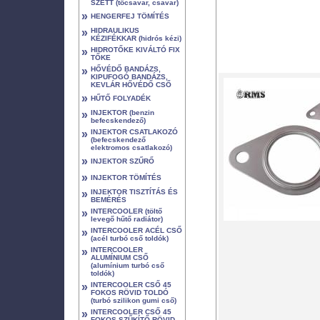
SZETT (tőcsavar, csavar)
»
HENGERFEJ TÖMÍTÉS
»
HIDRAULIKUS
KÉZIFÉKKAR (hidrós kézi)
»
HIDROTŐKE KIVÁLTÓ FIX
TŐKE
»
HŐVÉDŐ BANDÁZS,
KIPUFOGÓ BANDÁZS,
KEVLÁR HŐVÉDŐ CSŐ
»
HŰTŐ FOLYADÉK
»
INJEKTOR (benzin
befecskendező)
»
INJEKTOR CSATLAKOZÓ
(befecskendező
elektromos csatlakozó)
»
INJEKTOR SZŰRŐ
»
INJEKTOR TÖMÍTÉS
»
INJEKTOR TISZTÍTÁS ÉS
BEMÉRÉS
»
INTERCOOLER (töltő
levegő hűtő radiátor)
»
INTERCOOLER ACÉL CSŐ
(acél turbó cső toldók)
»
INTERCOOLER
ALUMÍNIUM CSŐ
(alumínium turbó cső
toldók)
»
INTERCOOLER CSŐ 45
FOKOS RÖVID TOLDÓ
(turbó szilikon gumi cső)
»
INTERCOOLER CSŐ 45
FOKOS SZŰKÍTŐ RÖVID