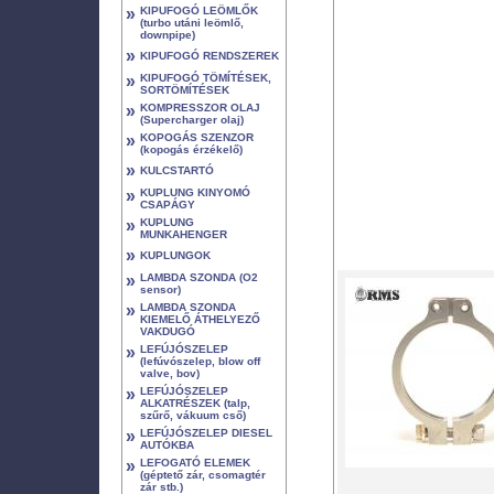
»
KIPUFOGÓ LEÖMLŐK
(turbo utáni leömlő,
downpipe)
»
KIPUFOGÓ RENDSZEREK
»
KIPUFOGÓ TÖMÍTÉSEK,
SORTÖMÍTÉSEK
»
KOMPRESSZOR OLAJ
(Supercharger olaj)
»
KOPOGÁS SZENZOR
(kopogás érzékelő)
»
KULCSTARTÓ
»
KUPLUNG KINYOMÓ
CSAPÁGY
»
KUPLUNG
MUNKAHENGER
»
KUPLUNGOK
»
LAMBDA SZONDA (O2
sensor)
»
LAMBDA SZONDA
KIEMELŐ ÁTHELYEZŐ
VAKDUGÓ
»
LEFÚJÓSZELEP
(lefúvószelep, blow off
valve, bov)
»
LEFÚJÓSZELEP
ALKATRÉSZEK (talp,
szűrő, vákuum cső)
»
LEFÚJÓSZELEP DIESEL
AUTÓKBA
»
LEFOGATÓ ELEMEK
(géptető zár, csomagtér
zár stb.)