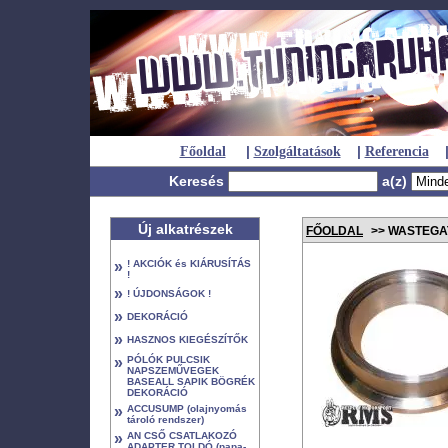
|
|
Főoldal
Szolgáltatások
Referencia
Keresés
a(z)
Új alkatrészek
FŐOLDAL
>> WASTEGA
»
! AKCIÓK és KIÁRUSÍTÁS
!
»
! ÚJDONSÁGOK !
»
DEKORÁCIÓ
»
HASZNOS KIEGÉSZÍTŐK
»
PÓLÓK PULCSIK
NAPSZEMŰVEGEK
BASEALL SAPIK BÖGRÉK
DEKORÁCIÓ
»
ACCUSUMP (olajnyomás
tároló rendszer)
»
AN CSŐ CSATLAKOZÓ
ADAPTER TOLDÓ (papa-