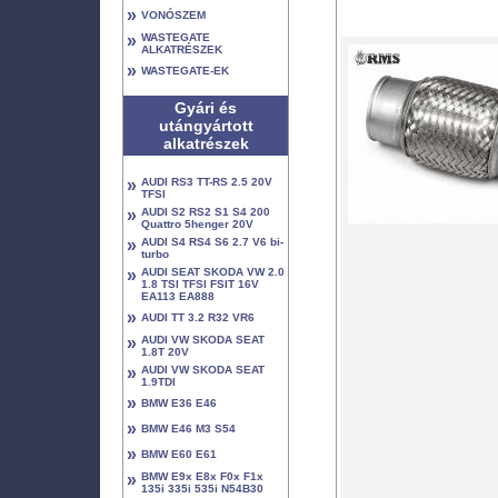
»
VONÓSZEM
»
WASTEGATE
ALKATRÉSZEK
»
WASTEGATE-EK
Gyári és
utángyártott
alkatrészek
»
AUDI RS3 TT-RS 2.5 20V
TFSI
»
AUDI S2 RS2 S1 S4 200
Quattro 5henger 20V
»
AUDI S4 RS4 S6 2.7 V6 bi-
turbo
»
AUDI SEAT SKODA VW 2.0
1.8 TSI TFSI FSIT 16V
EA113 EA888
»
AUDI TT 3.2 R32 VR6
»
AUDI VW SKODA SEAT
1.8T 20V
»
AUDI VW SKODA SEAT
1.9TDI
»
BMW E36 E46
»
BMW E46 M3 S54
»
BMW E60 E61
»
BMW E9x E8x F0x F1x
135i 335i 535i N54B30