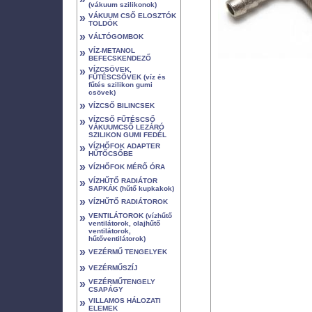
(vákuum szilikonok)
»
VÁKUUM CSŐ ELOSZTÓK
TOLDÓK
»
VÁLTÓGOMBOK
»
VÍZ-METANOL
BEFECSKENDEZŐ
»
VÍZCSÖVEK,
FŰTÉSCSÖVEK (víz és
fűtés szilikon gumi
csövek)
»
VÍZCSŐ BILINCSEK
»
VÍZCSŐ FŰTÉSCSŐ
VÁKUUMCSŐ LEZÁRÓ
SZILIKON GUMI FEDÉL
»
VÍZHŐFOK ADAPTER
HŰTŐCSŐBE
»
VÍZHŐFOK MÉRŐ ÓRA
»
VÍZHŰTŐ RADIÁTOR
SAPKÁK (hűtő kupkakok)
»
VÍZHŰTŐ RADIÁTOROK
»
VENTILÁTOROK (vízhűtő
ventilátorok, olajhűtő
ventilátorok,
hűtőventilátorok)
»
VEZÉRMŰ TENGELYEK
»
VEZÉRMŰSZÍJ
»
VEZÉRMŰTENGELY
CSAPÁGY
»
VILLAMOS HÁLOZATI
ELEMEK