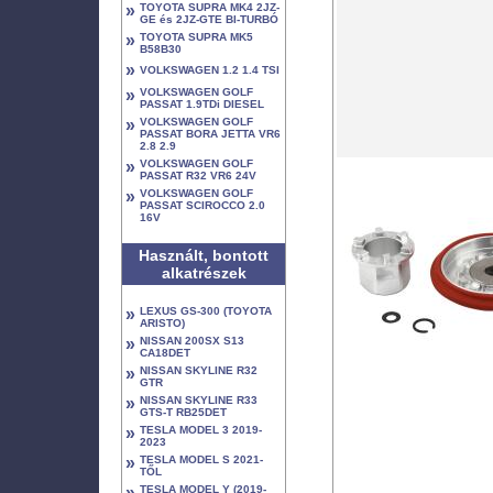
»
TOYOTA SUPRA MK4 2JZ-
GE és 2JZ-GTE BI-TURBÓ
»
TOYOTA SUPRA MK5
B58B30
»
VOLKSWAGEN 1.2 1.4 TSI
»
VOLKSWAGEN GOLF
PASSAT 1.9TDi DIESEL
»
VOLKSWAGEN GOLF
PASSAT BORA JETTA VR6
2.8 2.9
»
VOLKSWAGEN GOLF
PASSAT R32 VR6 24V
»
VOLKSWAGEN GOLF
PASSAT SCIROCCO 2.0
16V
Használt, bontott
alkatrészek
»
LEXUS GS-300 (TOYOTA
ARISTO)
»
NISSAN 200SX S13
CA18DET
»
NISSAN SKYLINE R32
GTR
»
NISSAN SKYLINE R33
GTS-T RB25DET
»
TESLA MODEL 3 2019-
2023
»
TESLA MODEL S 2021-
TŐL
»
TESLA MODEL Y (2019-