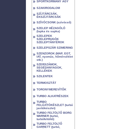
»
SPORTKORMÁNY AGY
»
SZAKIRODALOM
»
SZÍJTÁRCSÁK,
ÉKSZÍJTÁRCSÁK
»
SZÍVÓCSONK (szívócső)
»
SZELEP HÉZAGÓLÓ
(lapka és sapka)
»
SZELEPEK
SZELEPRUGÓK
SZELEPTÁNYÉROK
»
SZELEPSZÁR SZIMERING
»
SZENZOROK (MAP, EGT,
IAT, nyomás, hőmérséklet
stb.)
»
SZERSZÁMOK,
SEGÉDANYAGOK,
KELLÉKEK
»
SZILENTEK
»
TERMOSZTÁT
»
TORONYMEREVÍTŐK
»
TURBO ALKATRÉSZEK
»
TURBO
FELÚJÍTÓKÉSZLET (turbó
javítókészlet)
»
TURBO FELTÖLTŐ BORG
WARNER (turbó,
turbófeltöltő)
»
TURBO FELTÖLTŐ
GARRETT (turbó,