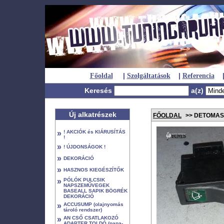
|
|
Főoldal
Szolgáltatások
Referencia
Keresés
a(z)
Új alkatrészek
FŐOLDAL
>> DETOMA
»
! AKCIÓK és KIÁRUSÍTÁS
!
»
! ÚJDONSÁGOK !
»
DEKORÁCIÓ
»
HASZNOS KIEGÉSZÍTŐK
»
PÓLÓK PULCSIK
NAPSZEMŰVEGEK
BASEALL SAPIK BÖGRÉK
DEKORÁCIÓ
»
ACCUSUMP (olajnyomás
tároló rendszer)
»
AN CSŐ CSATLAKOZÓ
ADAPTER TOLDÓ (papa-