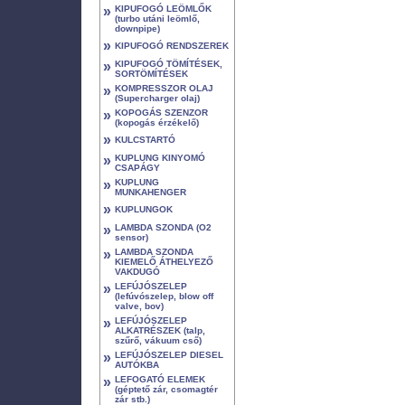
»
KIPUFOGÓ LEÖMLŐK
(turbo utáni leömlő,
downpipe)
»
KIPUFOGÓ RENDSZEREK
»
KIPUFOGÓ TÖMÍTÉSEK,
SORTÖMÍTÉSEK
»
KOMPRESSZOR OLAJ
(Supercharger olaj)
»
KOPOGÁS SZENZOR
(kopogás érzékelő)
»
KULCSTARTÓ
»
KUPLUNG KINYOMÓ
CSAPÁGY
»
KUPLUNG
MUNKAHENGER
»
KUPLUNGOK
»
LAMBDA SZONDA (O2
sensor)
»
LAMBDA SZONDA
KIEMELŐ ÁTHELYEZŐ
VAKDUGÓ
»
LEFÚJÓSZELEP
(lefúvószelep, blow off
valve, bov)
»
LEFÚJÓSZELEP
ALKATRÉSZEK (talp,
szűrő, vákuum cső)
»
LEFÚJÓSZELEP DIESEL
AUTÓKBA
»
LEFOGATÓ ELEMEK
(géptető zár, csomagtér
zár stb.)