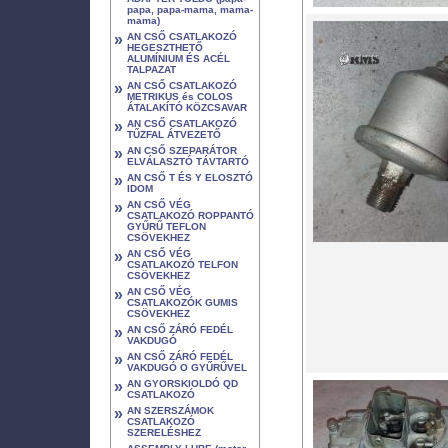
papa, papa-mama, mama-
mama)
»
AN CSŐ CSATLAKOZÓ
HEGESZTHETŐ
ALUMÍNIUM ÉS ACÉL
TALPAZAT
»
AN CSŐ CSATLAKOZÓ
METRIKUS és COLOS
ÁTALAKÍTÓ KÖZCSAVAR
»
AN CSŐ CSATLAKOZÓ
TŰZFAL ÁTVEZETŐ
»
AN CSŐ SZEPARÁTOR
ELVÁLASZTÓ TÁVTARTÓ
»
AN CSŐ T ÉS Y ELOSZTÓ
IDOM
»
AN CSŐ VÉG
CSATLAKOZÓ ROPPANTÓ
GYŰRŰ TEFLON
CSÖVEKHEZ
»
AN CSŐ VÉG
CSATLAKOZÓ TELFON
CSÖVEKHEZ
»
AN CSŐ VÉG
CSATLAKOZÓK GUMIS
CSÖVEKHEZ
»
AN CSŐ ZÁRÓ FEDÉL
VAKDUGÓ
»
AN CSŐ ZÁRÓ FEDÉL
VAKDUGÓ O GYŰRŰVEL
»
AN GYORSKIOLDÓ QD
CSATLAKOZÓ
»
AN SZERSZÁMOK
CSATLAKOZÓ
SZERELÉSHEZ