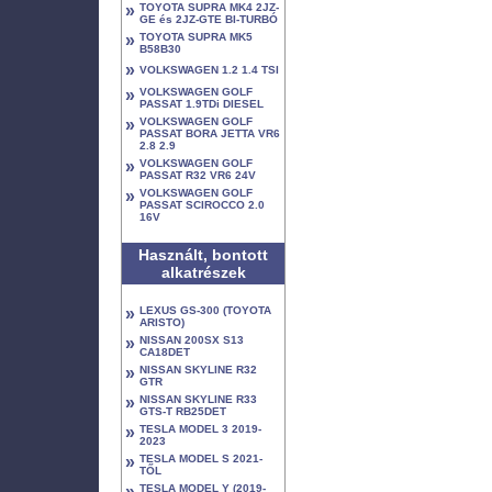
»
TOYOTA SUPRA MK4 2JZ-
GE és 2JZ-GTE BI-TURBÓ
»
TOYOTA SUPRA MK5
B58B30
»
VOLKSWAGEN 1.2 1.4 TSI
»
VOLKSWAGEN GOLF
PASSAT 1.9TDi DIESEL
»
VOLKSWAGEN GOLF
PASSAT BORA JETTA VR6
2.8 2.9
»
VOLKSWAGEN GOLF
PASSAT R32 VR6 24V
»
VOLKSWAGEN GOLF
PASSAT SCIROCCO 2.0
16V
Használt, bontott
alkatrészek
»
LEXUS GS-300 (TOYOTA
ARISTO)
»
NISSAN 200SX S13
CA18DET
»
NISSAN SKYLINE R32
GTR
»
NISSAN SKYLINE R33
GTS-T RB25DET
»
TESLA MODEL 3 2019-
2023
»
TESLA MODEL S 2021-
TŐL
»
TESLA MODEL Y (2019-