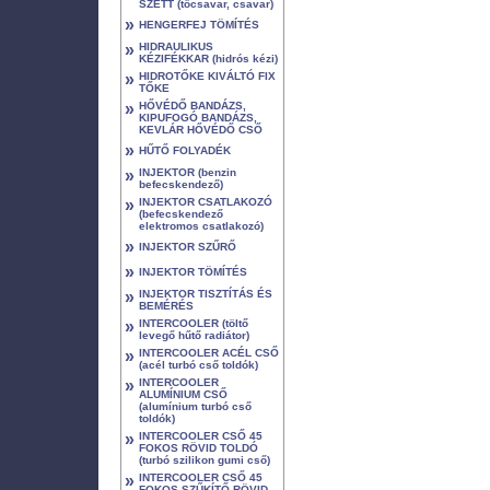
SZETT (tőcsavar, csavar)
»
HENGERFEJ TÖMÍTÉS
»
HIDRAULIKUS
KÉZIFÉKKAR (hidrós kézi)
»
HIDROTŐKE KIVÁLTÓ FIX
TŐKE
»
HŐVÉDŐ BANDÁZS,
KIPUFOGÓ BANDÁZS,
KEVLÁR HŐVÉDŐ CSŐ
»
HŰTŐ FOLYADÉK
»
INJEKTOR (benzin
befecskendező)
»
INJEKTOR CSATLAKOZÓ
(befecskendező
elektromos csatlakozó)
»
INJEKTOR SZŰRŐ
»
INJEKTOR TÖMÍTÉS
»
INJEKTOR TISZTÍTÁS ÉS
BEMÉRÉS
»
INTERCOOLER (töltő
levegő hűtő radiátor)
»
INTERCOOLER ACÉL CSŐ
(acél turbó cső toldók)
»
INTERCOOLER
ALUMÍNIUM CSŐ
(alumínium turbó cső
toldók)
»
INTERCOOLER CSŐ 45
FOKOS RÖVID TOLDÓ
(turbó szilikon gumi cső)
»
INTERCOOLER CSŐ 45
FOKOS SZŰKÍTŐ RÖVID