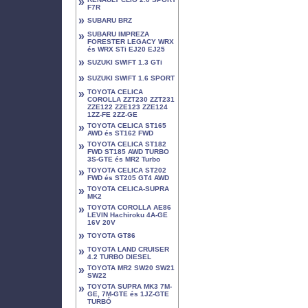
»
F7R
»
SUBARU BRZ
»
SUBARU IMPREZA
FORESTER LEGACY WRX
és WRX STi EJ20 EJ25
»
SUZUKI SWIFT 1.3 GTi
»
SUZUKI SWIFT 1.6 SPORT
»
TOYOTA CELICA
COROLLA ZZT230 ZZT231
ZZE122 ZZE123 ZZE124
1ZZ-FE 2ZZ-GE
»
TOYOTA CELICA ST165
AWD és ST162 FWD
»
TOYOTA CELICA ST182
FWD ST185 AWD TURBO
3S-GTE és MR2 Turbo
»
TOYOTA CELICA ST202
FWD és ST205 GT4 AWD
»
TOYOTA CELICA-SUPRA
MK2
»
TOYOTA COROLLA AE86
LEVIN Hachiroku 4A-GE
16V 20V
»
TOYOTA GT86
»
TOYOTA LAND CRUISER
4.2 TURBO DIESEL
»
TOYOTA MR2 SW20 SW21
SW22
»
TOYOTA SUPRA MK3 7M-
GE, 7M-GTE és 1JZ-GTE
TURBÓ