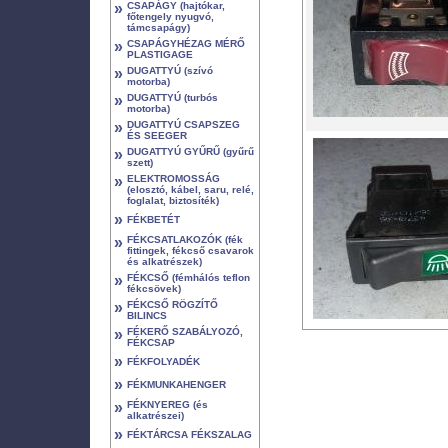
»
CSAPÁGY (hajtókar,
főtengely nyugvó,
támcsapágy)
»
CSAPÁGYHÉZAG MÉRŐ
PLASTIGAGE
»
DUGATTYÚ (szívó
motorba)
»
DUGATTYÚ (turbós
motorba)
»
DUGATTYÚ CSAPSZEG
ÉS SEEGER
»
DUGATTYÚ GYŰRŰ (gyűrű
szett)
»
ELEKTROMOSSÁG
(elosztó, kábel, saru, relé,
foglalat, biztosíték)
»
FÉKBETÉT
»
FÉKCSATLAKOZÓK (fék
fittingek, fékcső csavarok
és alkatrészek)
»
FÉKCSŐ (fémhálós teflon
fékcsövek)
»
FÉKCSŐ RÖGZÍTŐ
BILINCS
»
FÉKERŐ SZABÁLYOZÓ,
FÉKCSAP
»
FÉKFOLYADÉK
»
FÉKMUNKAHENGER
»
FÉKNYEREG (és
alkatrészei)
»
FÉKTÁRCSA FÉKSZALAG