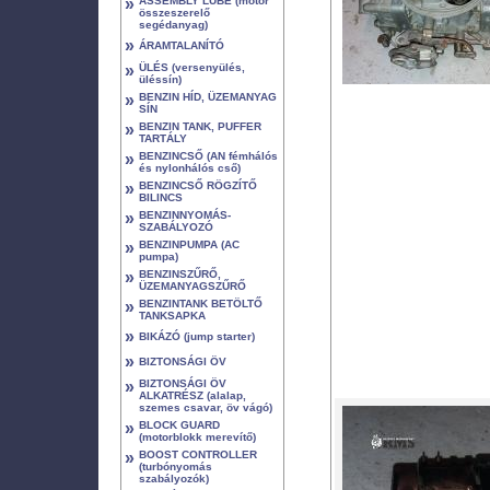
»
ASSEMBLY LUBE (motor
összeszerelő
segédanyag)
»
ÁRAMTALANÍTÓ
»
ÜLÉS (versenyülés,
üléssín)
»
BENZIN HÍD, ÜZEMANYAG
SÍN
»
BENZIN TANK, PUFFER
TARTÁLY
»
BENZINCSŐ (AN fémhálós
és nylonhálós cső)
»
BENZINCSŐ RÖGZÍTŐ
BILINCS
»
BENZINNYOMÁS-
SZABÁLYOZÓ
»
BENZINPUMPA (AC
pumpa)
»
BENZINSZŰRŐ,
ÜZEMANYAGSZŰRŐ
»
BENZINTANK BETÖLTŐ
TANKSAPKA
»
BIKÁZÓ (jump starter)
»
BIZTONSÁGI ÖV
»
BIZTONSÁGI ÖV
ALKATRÉSZ (alalap,
szemes csavar, öv vágó)
»
BLOCK GUARD
(motorblokk merevítő)
»
BOOST CONTROLLER
(turbónyomás
szabályozók)