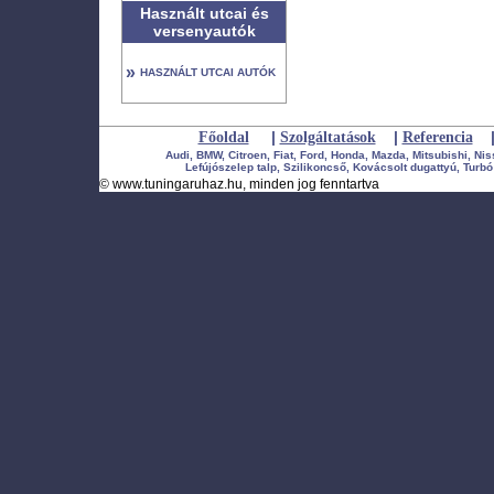
Használt utcai és
versenyautók
»
HASZNÁLT UTCAI AUTÓK
|
|
Főoldal
Szolgáltatások
Referencia
Audi, BMW, Citroen, Fiat, Ford, Honda, Mazda, Mitsubishi, Ni
Lefújószelep talp, Szilikoncső, Kovácsolt dugattyú, Turbó 
©
www.tuningaruhaz.hu
, minden jog fenntartva