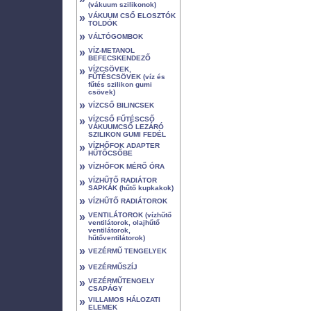
(vákuum szilikonok)
»
VÁKUUM CSŐ ELOSZTÓK
TOLDÓK
»
VÁLTÓGOMBOK
»
VÍZ-METANOL
BEFECSKENDEZŐ
»
VÍZCSÖVEK,
FŰTÉSCSÖVEK (víz és
fűtés szilikon gumi
csövek)
»
VÍZCSŐ BILINCSEK
»
VÍZCSŐ FŰTÉSCSŐ
VÁKUUMCSŐ LEZÁRÓ
SZILIKON GUMI FEDÉL
»
VÍZHŐFOK ADAPTER
HŰTŐCSŐBE
»
VÍZHŐFOK MÉRŐ ÓRA
»
VÍZHŰTŐ RADIÁTOR
SAPKÁK (hűtő kupkakok)
»
VÍZHŰTŐ RADIÁTOROK
»
VENTILÁTOROK (vízhűtő
ventilátorok, olajhűtő
ventilátorok,
hűtőventilátorok)
»
VEZÉRMŰ TENGELYEK
»
VEZÉRMŰSZÍJ
»
VEZÉRMŰTENGELY
CSAPÁGY
»
VILLAMOS HÁLOZATI
ELEMEK