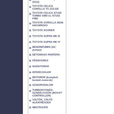
2024)
»
TOYOTA CELICA
COROLLA TS 2ZZ-GE
»
TOYOTA CELICA ST185
TURBO 4WD és ST182
FWD
»
TOYOTA COROLLA AE86
HACHIROKU
»
TOYOTA SOARER
»
TOYOTA SUPRA MK III
»
TOYOTA SUPRA MK IV
»
BENZINPUMPA (AC
pumpa)
»
DETOMASO PANTERA
»
FÉKNYEREG
»
INJEKTOROK
»
INTERCOOLER
»
MOTOROK (komplett
bontott motorok)
»
SZAKIRODALOM
»
TURBONYOMÁS-
SZABÁLYOZÓK (BOOST
CONTROLLER)
»
VÁLTÓK, VÁLTÓ
ALKATRÉSZEK
»
WASTEGATE