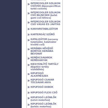
»
INTERCOOLER SZILIKON
CSÖVEK (típusspecifikus
turbó csövek)
»
INTERCOOLER SZILIKON
CSŐ BILINCSEK (turbó
gumi cső bilincs)
»
INTERCOOLER SZILIKON
CSŐ VÁGÁS ÉS JAVÍTÁS
»
KANYARSTABILIZÁTOR
»
KARTERGÁZ SZŰRŐ
»
KATALIZÁTOR (verseny
katalizátor, katalizátor
kiváltó cső)
»
KERÁMIA HŐVÉDŐ
BORÍTÁS KERÁMIA
BEVONAT
»
KERÉKCSAVAROK
KERÉKANYÁK
»
KIEGYENLÍTŐ TARTÁLY
(tágulási tartály
vízhűtőhöz)
»
KIPUFOGÓ
ALKATRÉSZEK
»
KIPUFOGÓ CSAVAR
TŐCSAVAR ANYA
»
KIPUFOGÓ DOBOK
»
KIPUFOGÓ FLEXI CSŐ
»
KIPUFOGÓ LEÖMLŐK
(szívó motorhoz)
»
KIPUFOGÓ LEÖMLŐK
(turbós motorhoz)