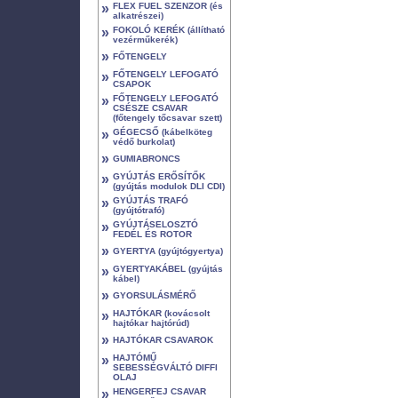
»
FLEX FUEL SZENZOR (és
alkatrészei)
»
FOKOLÓ KERÉK (állítható
vezérműkerék)
»
FŐTENGELY
»
FŐTENGELY LEFOGATÓ
CSAPOK
»
FŐTENGELY LEFOGATÓ
CSÉSZE CSAVAR
(főtengely tőcsavar szett)
»
GÉGECSŐ (kábelköteg
védő burkolat)
»
GUMIABRONCS
»
GYÚJTÁS ERŐSÍTŐK
(gyújtás modulok DLI CDI)
»
GYÚJTÁS TRAFÓ
(gyújtótrafó)
»
GYÚJTÁSELOSZTÓ
FEDÉL ÉS ROTOR
»
GYERTYA (gyújtógyertya)
»
GYERTYAKÁBEL (gyújtás
kábel)
»
GYORSULÁSMÉRŐ
»
HAJTÓKAR (kovácsolt
hajtókar hajtórúd)
»
HAJTÓKAR CSAVAROK
»
HAJTÓMŰ
SEBESSÉGVÁLTÓ DIFFI
OLAJ
»
HENGERFEJ CSAVAR