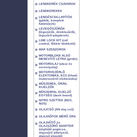
»
LENDKERÉK CSAVAROK
»
LENDKEREKEK
»
LENGÉSCSILLAPÍTÓK
(gátlók, komplett
futóművek)
»
LEVEGŐSZŰRŐK
(légszűrők, direktszűrők,
légszűrő-adapterek)
»
LINE LOCK KIT (roll
control, fékkör blokkoló)
»
MAP SZENZOROK
»
MOTORBLOKK ALSÓ
MEREVÍTŐ LÉTRA (girdle)
»
MOTOROLAJ (utcai és
versenyolaj)
»
MOTORVEZÉRLŐ
ELEKTONIKA, ECU (írható
motorvezérlő elektronika)
»
MŰSZEREK, ÓRÁK,
KIJELZŐK
»
MŰSZERFAL KIJELZŐ
EGYSÉG (dash board)
»
NITRO SZETTEK (N2O,
NOS)
»
OLAJCSŐ (AN olaj cső)
»
OLAJHŐFOK MÉRŐ ÓRA
»
OLAJHŰTŐ és
OLAJSZŰRŐ ADAPTER
(olajhűtő pogácsa,
olajszűrő áthelyező,
olajcső elosztó)