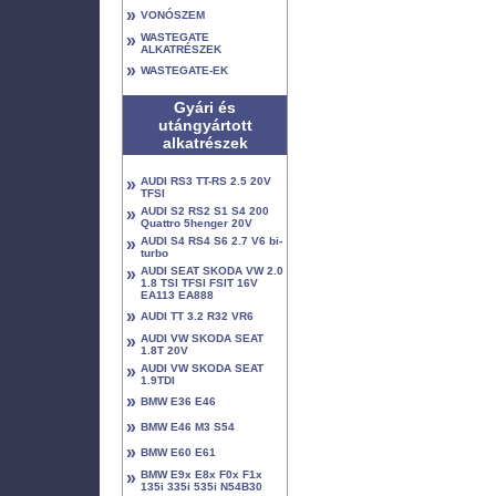
»
VONÓSZEM
»
WASTEGATE
ALKATRÉSZEK
»
WASTEGATE-EK
Gyári és
utángyártott
alkatrészek
»
AUDI RS3 TT-RS 2.5 20V
TFSI
»
AUDI S2 RS2 S1 S4 200
Quattro 5henger 20V
»
AUDI S4 RS4 S6 2.7 V6 bi-
turbo
»
AUDI SEAT SKODA VW 2.0
1.8 TSI TFSI FSIT 16V
EA113 EA888
»
AUDI TT 3.2 R32 VR6
»
AUDI VW SKODA SEAT
1.8T 20V
»
AUDI VW SKODA SEAT
1.9TDI
»
BMW E36 E46
»
BMW E46 M3 S54
»
BMW E60 E61
»
BMW E9x E8x F0x F1x
135i 335i 535i N54B30