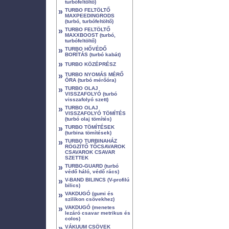
turbófeltöltő)
»
TURBO FELTÖLTŐ
MAXPEEDINGRODS
(turbó, turbófeltöltő)
»
TURBO FELTÖLTŐ
MAXXBOOST (turbó,
turbófeltöltő)
»
TURBO HŐVÉDŐ
BORÍTÁS (turbó kabát)
»
TURBO KÖZÉPRÉSZ
»
TURBO NYOMÁS MÉRŐ
ÓRA (turbó mérőóra)
»
TURBO OLAJ
VISSZAFOLYÓ (turbó
visszafolyó szett)
»
TURBO OLAJ
VISSZAFOLYÓ TÖMÍTÉS
(turbó olaj tömítés)
»
TURBO TÖMÍTÉSEK
(turbina tömítések)
»
TURBO TURBINAHÁZ
RÖGZÍTŐ TŐCSAVAROK
CSAVAROK CSAVAR
SZETTEK
»
TURBO-GUARD (turbó
védő háló, védő rács)
»
V-BAND BILINCS (V-profilú
bilics)
»
VAKDUGÓ (gumi és
szilikon csövekhez)
»
VAKDUGÓ (menetes
lezáró csavar metrikus és
colos)
»
VÁKUUM CSÖVEK