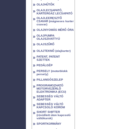
»
OLAJHŰTŐK
»
OLAJLECSAPATÓ,
KARTERGÁZ LECSAPATÓ
»
OLAJLEERESZTŐ
CSAVAR (mágneses karter
csavar)
»
OLAJNYOMÁS MÉRŐ ÓRA
»
OLAJPUMPA
OLAJSZIVATTYÚ
»
OLAJSZŰRŐ
»
OLAJTEKNŐ (olajkarter)
»
PATENT, PATENT
SZETTEK
»
PEDÁLGÉP
»
PERSELY (motorblokk
persely)
»
PILLANGÓSZELEP
»
PROGRAMOZHATÓ
MOTORVEZÉRLŐ
ELEKTRONIKA (ECU)
»
SEBESSÉG VÁLTÓ
ADAPTER
»
SEBESSÉG VÁLTÓ
KAPCSOLÓ KÖRÖM
»
SHORT SHIFTER
(rövidített úton kapcsoló
váltókarok)
»
SPORTKORMÁNY