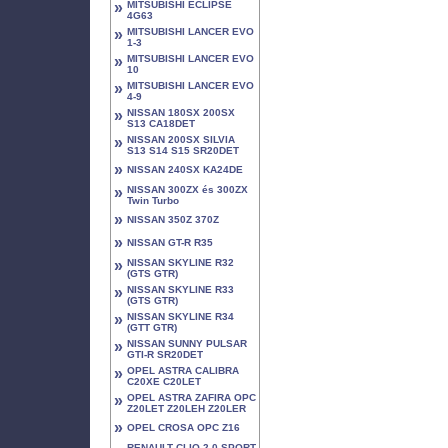
»
MITSUBISHI ECLIPSE
4G63
»
MITSUBISHI LANCER EVO
1-3
»
MITSUBISHI LANCER EVO
10
»
MITSUBISHI LANCER EVO
4-9
»
NISSAN 180SX 200SX
S13 CA18DET
»
NISSAN 200SX SILVIA
S13 S14 S15 SR20DET
»
NISSAN 240SX KA24DE
»
NISSAN 300ZX és 300ZX
Twin Turbo
»
NISSAN 350Z 370Z
»
NISSAN GT-R R35
»
NISSAN SKYLINE R32
(GTS GTR)
»
NISSAN SKYLINE R33
(GTS GTR)
»
NISSAN SKYLINE R34
(GTT GTR)
»
NISSAN SUNNY PULSAR
GTI-R SR20DET
»
OPEL ASTRA CALIBRA
C20XE C20LET
»
OPEL ASTRA ZAFIRA OPC
Z20LET Z20LEH Z20LER
»
OPEL CROSA OPC Z16
RENAULT CLIO 2.0 SPORT