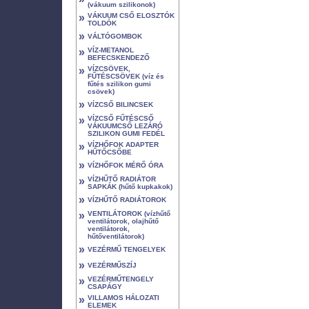
(vákuum szilikonok)
»
VÁKUUM CSŐ ELOSZTÓK
TOLDÓK
»
VÁLTÓGOMBOK
»
VÍZ-METANOL
BEFECSKENDEZŐ
»
VÍZCSÖVEK,
FŰTÉSCSÖVEK (víz és
fűtés szilikon gumi
csövek)
»
VÍZCSŐ BILINCSEK
»
VÍZCSŐ FŰTÉSCSŐ
VÁKUUMCSŐ LEZÁRÓ
SZILIKON GUMI FEDÉL
»
VÍZHŐFOK ADAPTER
HŰTŐCSŐBE
»
VÍZHŐFOK MÉRŐ ÓRA
»
VÍZHŰTŐ RADIÁTOR
SAPKÁK (hűtő kupkakok)
»
VÍZHŰTŐ RADIÁTOROK
»
VENTILÁTOROK (vízhűtő
ventilátorok, olajhűtő
ventilátorok,
hűtőventilátorok)
»
VEZÉRMŰ TENGELYEK
»
VEZÉRMŰSZÍJ
»
VEZÉRMŰTENGELY
CSAPÁGY
»
VILLAMOS HÁLOZATI
ELEMEK