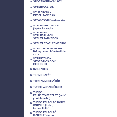
»
SPORTKORMÁNY AGY
»
SZAKIRODALOM
»
SZÍJTÁRCSÁK,
ÉKSZÍJTÁRCSÁK
»
SZÍVÓCSONK (szívócső)
»
SZELEP HÉZAGÓLÓ
(lapka és sapka)
»
SZELEPEK
SZELEPRUGÓK
SZELEPTÁNYÉROK
»
SZELEPSZÁR SZIMERING
»
SZENZOROK (MAP, EGT,
IAT, nyomás, hőmérséklet
stb.)
»
SZERSZÁMOK,
SEGÉDANYAGOK,
KELLÉKEK
»
SZILENTEK
»
TERMOSZTÁT
»
TORONYMEREVÍTŐK
»
TURBO ALKATRÉSZEK
»
TURBO
FELÚJÍTÓKÉSZLET (turbó
javítókészlet)
»
TURBO FELTÖLTŐ BORG
WARNER (turbó,
turbófeltöltő)
»
TURBO FELTÖLTŐ
GARRETT (turbó,