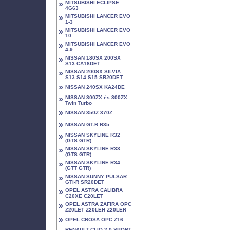
»
MITSUBISHI ECLIPSE
4G63
»
MITSUBISHI LANCER EVO
1-3
»
MITSUBISHI LANCER EVO
10
»
MITSUBISHI LANCER EVO
4-9
»
NISSAN 180SX 200SX
S13 CA18DET
»
NISSAN 200SX SILVIA
S13 S14 S15 SR20DET
»
NISSAN 240SX KA24DE
»
NISSAN 300ZX és 300ZX
Twin Turbo
»
NISSAN 350Z 370Z
»
NISSAN GT-R R35
»
NISSAN SKYLINE R32
(GTS GTR)
»
NISSAN SKYLINE R33
(GTS GTR)
»
NISSAN SKYLINE R34
(GTT GTR)
»
NISSAN SUNNY PULSAR
GTI-R SR20DET
»
OPEL ASTRA CALIBRA
C20XE C20LET
»
OPEL ASTRA ZAFIRA OPC
Z20LET Z20LEH Z20LER
»
OPEL CROSA OPC Z16
RENAULT CLIO 2.0 SPORT