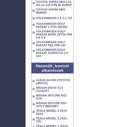
»
TOYOTA SUPRA MK4 2JZ-
GE és 2JZ-GTE BI-TURBÓ
»
TOYOTA SUPRA MK5
B58B30
»
VOLKSWAGEN 1.2 1.4 TSI
»
VOLKSWAGEN GOLF
PASSAT 1.9TDi DIESEL
»
VOLKSWAGEN GOLF
PASSAT BORA JETTA VR6
2.8 2.9
»
VOLKSWAGEN GOLF
PASSAT R32 VR6 24V
»
VOLKSWAGEN GOLF
PASSAT SCIROCCO 2.0
16V
Használt, bontott
alkatrészek
»
LEXUS GS-300 (TOYOTA
ARISTO)
»
NISSAN 200SX S13
CA18DET
»
NISSAN SKYLINE R32
GTR
»
NISSAN SKYLINE R33
GTS-T RB25DET
»
TESLA MODEL 3 2019-
2023
»
TESLA MODEL S 2021-
TŐL
»
TESLA MODEL Y (2019-