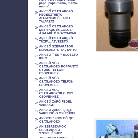
papa, papa-mama, mama-
mama)
»
AN CSŐ CSATLAKOZÓ
HEGESZTHETŐ
ALUMÍNIUM ÉS ACÉL
TALPAZAT
»
AN CSŐ CSATLAKOZÓ
METRIKUS és COLOS
ÁTALAKÍTÓ KÖZCSAVAR
»
AN CSŐ CSATLAKOZÓ
TŰZFAL ÁTVEZETŐ
»
AN CSŐ SZEPARÁTOR
ELVÁLASZTÓ TÁVTARTÓ
»
AN CSŐ T ÉS Y ELOSZTÓ
IDOM
»
AN CSŐ VÉG
CSATLAKOZÓ ROPPANTÓ
GYŰRŰ TEFLON
CSÖVEKHEZ
»
AN CSŐ VÉG
CSATLAKOZÓ TELFON
CSÖVEKHEZ
»
AN CSŐ VÉG
CSATLAKOZÓK GUMIS
CSÖVEKHEZ
»
AN CSŐ ZÁRÓ FEDÉL
VAKDUGÓ
»
AN CSŐ ZÁRÓ FEDÉL
VAKDUGÓ O GYŰRŰVEL
»
AN GYORSKIOLDÓ QD
CSATLAKOZÓ
»
AN SZERSZÁMOK
CSATLAKOZÓ
SZERELÉSHEZ