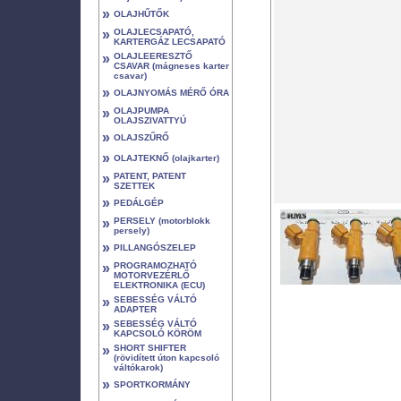
»
OLAJHŰTŐK
»
OLAJLECSAPATÓ,
KARTERGÁZ LECSAPATÓ
»
OLAJLEERESZTŐ
CSAVAR (mágneses karter
csavar)
»
OLAJNYOMÁS MÉRŐ ÓRA
»
OLAJPUMPA
OLAJSZIVATTYÚ
»
OLAJSZŰRŐ
»
OLAJTEKNŐ (olajkarter)
»
PATENT, PATENT
SZETTEK
»
PEDÁLGÉP
»
PERSELY (motorblokk
persely)
»
PILLANGÓSZELEP
»
PROGRAMOZHATÓ
MOTORVEZÉRLŐ
ELEKTRONIKA (ECU)
»
SEBESSÉG VÁLTÓ
ADAPTER
»
SEBESSÉG VÁLTÓ
KAPCSOLÓ KÖRÖM
»
SHORT SHIFTER
(rövidített úton kapcsoló
váltókarok)
»
SPORTKORMÁNY