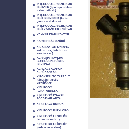
»
INTERCOOLER SZILIKON
CSÖVEK (típusspecifikus
turbó csövek)
»
INTERCOOLER SZILIKON
CSŐ BILINCSEK (turbó
gumi cső bilincs)
»
INTERCOOLER SZILIKON
CSŐ VÁGÁS ÉS JAVÍTÁS
»
KANYARSTABILIZÁTOR
»
KARTERGÁZ SZŰRŐ
»
KATALIZÁTOR (verseny
katalizátor, katalizátor
kiváltó cső)
»
KERÁMIA HŐVÉDŐ
BORÍTÁS KERÁMIA
BEVONAT
»
KERÉKCSAVAROK
KERÉKANYÁK
»
KIEGYENLÍTŐ TARTÁLY
(tágulási tartály
vízhűtőhöz)
»
KIPUFOGÓ
ALKATRÉSZEK
»
KIPUFOGÓ CSAVAR
TŐCSAVAR ANYA
»
KIPUFOGÓ DOBOK
»
KIPUFOGÓ FLEXI CSŐ
»
KIPUFOGÓ LEÖMLŐK
(szívó motorhoz)
»
KIPUFOGÓ LEÖMLŐK
(turbós motorhoz)