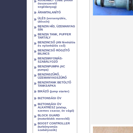
»
ASSEMBLY LUBE (motor
összeszerelő
segédanyag)
»
ÁRAMTALANÍTÓ
»
ÜLÉS (versenyülés,
üléssín)
»
BENZIN HÍD, ÜZEMANYAG
SÍN
»
BENZIN TANK, PUFFER
TARTÁLY
»
BENZINCSŐ (AN fémhálós
és nylonhálós cső)
»
BENZINCSŐ RÖGZÍTŐ
BILINCS
»
BENZINNYOMÁS-
SZABÁLYOZÓ
»
BENZINPUMPA (AC
pumpa)
»
BENZINSZŰRŐ,
ÜZEMANYAGSZŰRŐ
»
BENZINTANK BETÖLTŐ
TANKSAPKA
»
BIKÁZÓ (jump starter)
»
BIZTONSÁGI ÖV
»
BIZTONSÁGI ÖV
ALKATRÉSZ (alalap,
szemes csavar, öv vágó)
»
BLOCK GUARD
(motorblokk merevítő)
»
BOOST CONTROLLER
(turbónyomás
szabályozók)