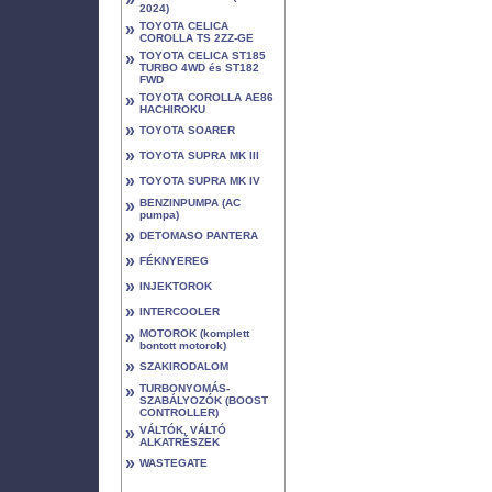
2024)
»
TOYOTA CELICA
COROLLA TS 2ZZ-GE
»
TOYOTA CELICA ST185
TURBO 4WD és ST182
FWD
»
TOYOTA COROLLA AE86
HACHIROKU
»
TOYOTA SOARER
»
TOYOTA SUPRA MK III
»
TOYOTA SUPRA MK IV
»
BENZINPUMPA (AC
pumpa)
»
DETOMASO PANTERA
»
FÉKNYEREG
»
INJEKTOROK
»
INTERCOOLER
»
MOTOROK (komplett
bontott motorok)
»
SZAKIRODALOM
»
TURBONYOMÁS-
SZABÁLYOZÓK (BOOST
CONTROLLER)
»
VÁLTÓK, VÁLTÓ
ALKATRÉSZEK
»
WASTEGATE