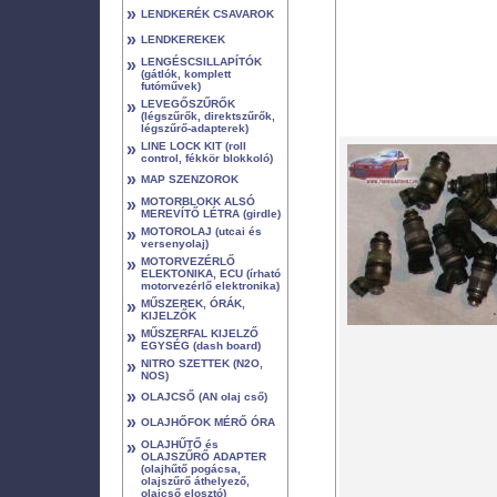
»
LENDKERÉK CSAVAROK
»
LENDKEREKEK
»
LENGÉSCSILLAPÍTÓK
(gátlók, komplett
futóművek)
»
LEVEGŐSZŰRŐK
(légszűrők, direktszűrők,
légszűrő-adapterek)
»
LINE LOCK KIT (roll
control, fékkör blokkoló)
»
MAP SZENZOROK
»
MOTORBLOKK ALSÓ
MEREVÍTŐ LÉTRA (girdle)
»
MOTOROLAJ (utcai és
versenyolaj)
»
MOTORVEZÉRLŐ
ELEKTONIKA, ECU (írható
motorvezérlő elektronika)
»
MŰSZEREK, ÓRÁK,
KIJELZŐK
»
MŰSZERFAL KIJELZŐ
EGYSÉG (dash board)
»
NITRO SZETTEK (N2O,
NOS)
»
OLAJCSŐ (AN olaj cső)
»
OLAJHŐFOK MÉRŐ ÓRA
»
OLAJHŰTŐ és
OLAJSZŰRŐ ADAPTER
(olajhűtő pogácsa,
olajszűrő áthelyező,
olajcső elosztó)