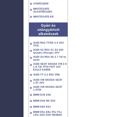
»
VONÓSZEM
»
WASTEGATE
ALKATRÉSZEK
»
WASTEGATE-EK
Gyári és
utángyártott
alkatrészek
»
AUDI RS3 TT-RS 2.5 20V
TFSI
»
AUDI S2 RS2 S1 S4 200
Quattro 5henger 20V
»
AUDI S4 RS4 S6 2.7 V6 bi-
turbo
»
AUDI SEAT SKODA VW 2.0
1.8 TSI TFSI FSIT 16V
EA113 EA888
»
AUDI TT 3.2 R32 VR6
»
AUDI VW SKODA SEAT
1.8T 20V
»
AUDI VW SKODA SEAT
1.9TDI
»
BMW E36 E46
»
BMW E46 M3 S54
»
BMW E60 E61
»
BMW E9x E8x F0x F1x
135i 335i 535i N54B30