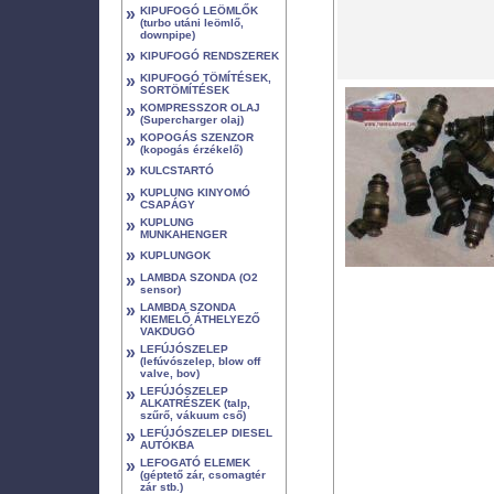
»
KIPUFOGÓ LEÖMLŐK
(turbo utáni leömlő,
downpipe)
»
KIPUFOGÓ RENDSZEREK
»
KIPUFOGÓ TÖMÍTÉSEK,
SORTÖMÍTÉSEK
»
KOMPRESSZOR OLAJ
(Supercharger olaj)
»
KOPOGÁS SZENZOR
(kopogás érzékelő)
»
KULCSTARTÓ
»
KUPLUNG KINYOMÓ
CSAPÁGY
»
KUPLUNG
MUNKAHENGER
»
KUPLUNGOK
»
LAMBDA SZONDA (O2
sensor)
»
LAMBDA SZONDA
KIEMELŐ ÁTHELYEZŐ
VAKDUGÓ
»
LEFÚJÓSZELEP
(lefúvószelep, blow off
valve, bov)
»
LEFÚJÓSZELEP
ALKATRÉSZEK (talp,
szűrő, vákuum cső)
»
LEFÚJÓSZELEP DIESEL
AUTÓKBA
»
LEFOGATÓ ELEMEK
(géptető zár, csomagtér
zár stb.)