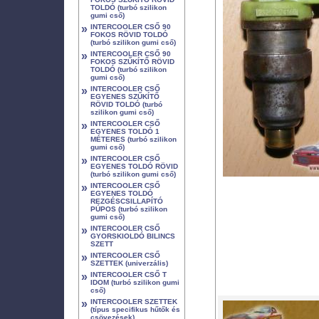
TOLDÓ (turbó szilikon
gumi cső)
»
INTERCOOLER CSŐ 90
FOKOS RÖVID TOLDÓ
(turbó szilikon gumi cső)
»
INTERCOOLER CSŐ 90
FOKOS SZŰKÍTŐ RÖVID
TOLDÓ (turbó szilikon
gumi cső)
»
INTERCOOLER CSŐ
EGYENES SZŰKÍTŐ
RÖVID TOLDÓ (turbó
szilikon gumi cső)
»
INTERCOOLER CSŐ
EGYENES TOLDÓ 1
MÉTERES (turbó szilikon
gumi cső)
»
INTERCOOLER CSŐ
EGYENES TOLDÓ RÖVID
(turbó szilikon gumi cső)
»
INTERCOOLER CSŐ
EGYENES TOLDÓ
REZGÉSCSILLAPÍTÓ
PÚPOS (turbó szilikon
gumi cső)
»
INTERCOOLER CSŐ
GYORSKIOLDÓ BILINCS
SZETT
»
INTERCOOLER CSŐ
SZETTEK (univerzális)
»
INTERCOOLER CSŐ T
IDOM (turbó szilikon gumi
cső)
»
INTERCOOLER SZETTEK
(típus specifikus hűtők és
csövezések)