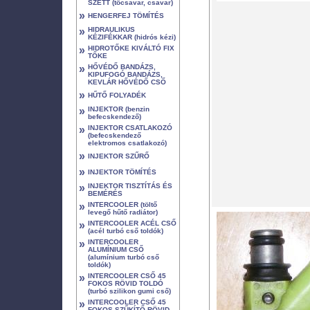
SZETT (tőcsavar, csavar)
»
HENGERFEJ TÖMÍTÉS
»
HIDRAULIKUS
KÉZIFÉKKAR (hidrós kézi)
»
HIDROTŐKE KIVÁLTÓ FIX
TŐKE
»
HŐVÉDŐ BANDÁZS,
KIPUFOGÓ BANDÁZS,
KEVLÁR HŐVÉDŐ CSŐ
»
HŰTŐ FOLYADÉK
»
INJEKTOR (benzin
befecskendező)
»
INJEKTOR CSATLAKOZÓ
(befecskendező
elektromos csatlakozó)
»
INJEKTOR SZŰRŐ
»
INJEKTOR TÖMÍTÉS
»
INJEKTOR TISZTÍTÁS ÉS
BEMÉRÉS
»
INTERCOOLER (töltő
levegő hűtő radiátor)
»
INTERCOOLER ACÉL CSŐ
(acél turbó cső toldók)
»
INTERCOOLER
ALUMÍNIUM CSŐ
(alumínium turbó cső
toldók)
»
INTERCOOLER CSŐ 45
FOKOS RÖVID TOLDÓ
(turbó szilikon gumi cső)
»
INTERCOOLER CSŐ 45
FOKOS SZŰKÍTŐ RÖVID