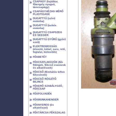
»
CSAPÁGY (hajtókar,
főtengely nyugvó,
támcsapágy)
»
CSAPÁGYHÉZAG MÉRŐ
PLASTIGAGE
»
DUGATTYÚ (szívó
motorba)
»
DUGATTYÚ (turbós
motorba)
»
DUGATTYÚ CSAPSZEG
ÉS SEEGER
»
DUGATTYÚ GYŰRŰ (gyűrű
szett)
»
ELEKTROMOSSÁG
(elosztó, kábel, saru, relé,
foglalat, biztosíték)
»
FÉKBETÉT
»
FÉKCSATLAKOZÓK (fék
fittingek, fékcső csavarok
és alkatrészek)
»
FÉKCSŐ (fémhálós teflon
fékcsövek)
»
FÉKCSŐ RÖGZÍTŐ
BILINCS
»
FÉKERŐ SZABÁLYOZÓ,
FÉKCSAP
»
FÉKFOLYADÉK
»
FÉKMUNKAHENGER
»
FÉKNYEREG (és
alkatrészei)
»
FÉKTÁRCSA FÉKSZALAG