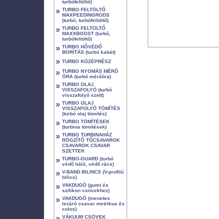
turbófeltöltő)
»
TURBO FELTÖLTŐ
MAXPEEDINGRODS
(turbó, turbófeltöltő)
»
TURBO FELTÖLTŐ
MAXXBOOST (turbó,
turbófeltöltő)
»
TURBO HŐVÉDŐ
BORÍTÁS (turbó kabát)
»
TURBO KÖZÉPRÉSZ
»
TURBO NYOMÁS MÉRŐ
ÓRA (turbó mérőóra)
»
TURBO OLAJ
VISSZAFOLYÓ (turbó
visszafolyó szett)
»
TURBO OLAJ
VISSZAFOLYÓ TÖMÍTÉS
(turbó olaj tömítés)
»
TURBO TÖMÍTÉSEK
(turbina tömítések)
»
TURBO TURBINAHÁZ
RÖGZÍTŐ TŐCSAVAROK
CSAVAROK CSAVAR
SZETTEK
»
TURBO-GUARD (turbó
védő háló, védő rács)
»
V-BAND BILINCS (V-profilú
bilics)
»
VAKDUGÓ (gumi és
szilikon csövekhez)
»
VAKDUGÓ (menetes
lezáró csavar metrikus és
colos)
»
VÁKUUM CSÖVEK