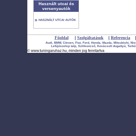
Használt utcai és
versenyautók
»
HASZNÁLT UTCAI AUTÓK
|
|
Főoldal
Szolgáltatások
Referencia
Audi, BMW, Citroen, Fiat, Ford, Honda, Mazda, Mitsubishi, Ni
Lefújószelep talp, Szilikoncső, Kovácsolt dugattyú, Turbó 
©
www.tuningaruhaz.hu
, minden jog fenntartva