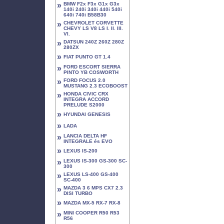
»
BMW F2x F3x G1x G3x
140i 240i 340i 440i 540i
640i 740i B58B30
»
CHEVROLET CORVETTE
CHEVY LS V8 LS I. II. III.
VI.
»
DATSUN 240Z 260Z 280Z
280ZX
»
FIAT PUNTO GT 1.4
»
FORD ESCORT SIERRA
PINTO YB COSWORTH
»
FORD FOCUS 2.0
MUSTANG 2.3 ECOBOOST
»
HONDA CIVIC CRX
INTEGRA ACCORD
PRELUDE S2000
»
HYUNDAI GENESIS
»
LADA
»
LANCIA DELTA HF
INTEGRALE és EVO
»
LEXUS IS-200
»
LEXUS IS-300 GS-300 SC-
300
»
LEXUS LS-400 GS-400
SC-400
»
MAZDA 3 6 MPS CX7 2.3
DISI TURBO
»
MAZDA MX-5 RX-7 RX-8
»
MINI COOPER R50 R53
R56