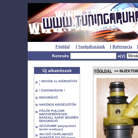
|
|
Főoldal
Szolgáltatások
Referencia
Keresés
a(z)
Új alkatrészek
FŐOLDAL
>> INJEKTO
»
! AKCIÓK és KIÁRUSÍTÁS
!
»
! ÚJDONSÁGOK !
»
DEKORÁCIÓ
»
HASZNOS KIEGÉSZÍTŐK
»
PÓLÓK PULCSIK
NAPSZEMŰVEGEK
BASEALL SAPIK BÖGRÉK
DEKORÁCIÓ
»
ACCUSUMP (olajnyomás
tároló rendszer)
»
AN CSŐ CSATLAKOZÓ
ADAPTER TOLDÓ (papa-