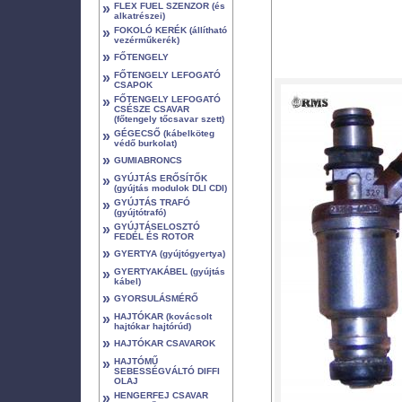
»
FLEX FUEL SZENZOR (és
alkatrészei)
»
FOKOLÓ KERÉK (állítható
vezérműkerék)
»
FŐTENGELY
»
FŐTENGELY LEFOGATÓ
CSAPOK
»
FŐTENGELY LEFOGATÓ
CSÉSZE CSAVAR
(főtengely tőcsavar szett)
»
GÉGECSŐ (kábelköteg
védő burkolat)
»
GUMIABRONCS
»
GYÚJTÁS ERŐSÍTŐK
(gyújtás modulok DLI CDI)
»
GYÚJTÁS TRAFÓ
(gyújtótrafó)
»
GYÚJTÁSELOSZTÓ
FEDÉL ÉS ROTOR
»
GYERTYA (gyújtógyertya)
»
GYERTYAKÁBEL (gyújtás
kábel)
»
GYORSULÁSMÉRŐ
»
HAJTÓKAR (kovácsolt
hajtókar hajtórúd)
»
HAJTÓKAR CSAVAROK
»
HAJTÓMŰ
SEBESSÉGVÁLTÓ DIFFI
OLAJ
»
HENGERFEJ CSAVAR