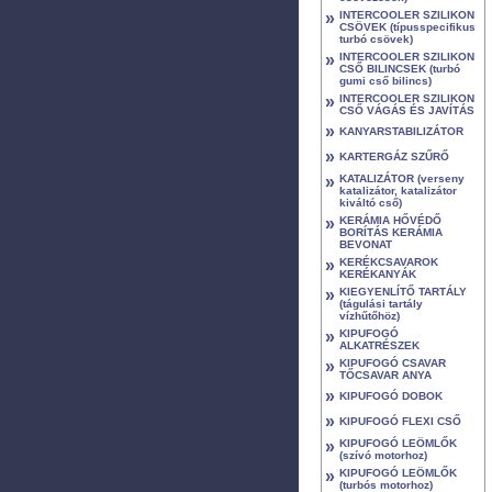
»
INTERCOOLER SZILIKON
CSÖVEK (típusspecifikus
turbó csövek)
»
INTERCOOLER SZILIKON
CSŐ BILINCSEK (turbó
gumi cső bilincs)
»
INTERCOOLER SZILIKON
CSŐ VÁGÁS ÉS JAVÍTÁS
»
KANYARSTABILIZÁTOR
»
KARTERGÁZ SZŰRŐ
»
KATALIZÁTOR (verseny
katalizátor, katalizátor
kiváltó cső)
»
KERÁMIA HŐVÉDŐ
BORÍTÁS KERÁMIA
BEVONAT
»
KERÉKCSAVAROK
KERÉKANYÁK
»
KIEGYENLÍTŐ TARTÁLY
(tágulási tartály
vízhűtőhöz)
»
KIPUFOGÓ
ALKATRÉSZEK
»
KIPUFOGÓ CSAVAR
TŐCSAVAR ANYA
»
KIPUFOGÓ DOBOK
»
KIPUFOGÓ FLEXI CSŐ
»
KIPUFOGÓ LEÖMLŐK
(szívó motorhoz)
»
KIPUFOGÓ LEÖMLŐK
(turbós motorhoz)