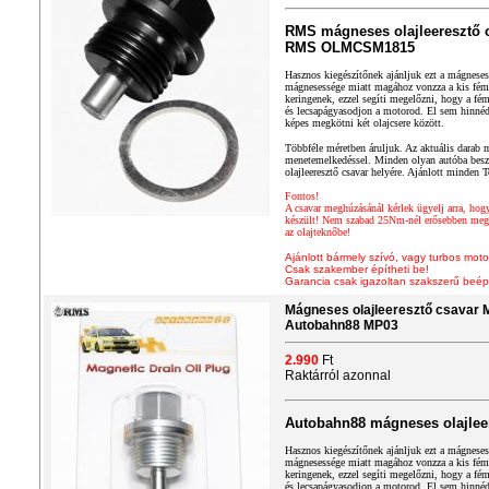
RMS mágneses olajleeresztő 
RMS OLMCSM1815
Hasznos kiegészítőnek ajánljuk ezt a mágneses 
mágnesessége miatt magához vonzza a kis fém 
keringenek, ezzel segíti megelőzni, hogy a fé
és lecsapágyasodjon a motorod. El sem hinné
képes megkötni két olajcsere között.
Többféle méretben áruljuk. Az aktuális darab m
menetemelkedéssel. Minden olyan autóba beszer
olajleeresztő csavar helyére. Ajánlott minden
Fontos!
A csavar meghúzásánál kérlek ügyelj arra, hog
készült! Nem szabad 25Nm-nél erősebben megh
az olajteknőbe!
Ajánlott bármely szívó, vagy turbos moto
Csak szakember építheti be!
Garancia csak igazoltan szakszerű beép
Mágneses olajleeresztő csavar 
Autobahn88 MP03
2.990
Ft
Raktárról azonnal
Autobahn88 mágneses olajlee
Hasznos kiegészítőnek ajánljuk ezt a mágneses 
mágnesessége miatt magához vonzza a kis fém 
keringenek, ezzel segíti megelőzni, hogy a fé
és lecsapágyasodjon a motorod. El sem hinné