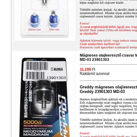
képes megkötni két olajcsere között.
Többféle méretben áruljuk. Az aktuális darab m
menetemelkedéssel. Minden olyan autóba beszer
olajleeresztő csavar helyére. Ajánlott minden 
Fontos!
A csavar meghúzásánál kérlek ügyelj arra, hog
készült! Nem szabad 25Nm-nél erősebben megh
az olajteknőbe!
Ajánlott bármely szívó, vagy turbos moto
Csak szakember építheti be!
Garancia csak igazoltan szakszerű beép
Mágneses olajleeresztő csavar
MD-03 23901303
11.190
Ft
Raktárról azonnal
Greddy mágneses olajleereszt
Greddy 23901303 MD-03
Hasznos kiegésztíőnek ajánljuk ezt a neodimiu
Erős mágnesessége miatt magához vonzza a kis
olajban keringenek, ezzel segíti megelőzni, h
kerülhessen és lecsapágyasodjon a motorod. 
fémreszeléket képes megkötni két olajcsere köz
Többféle méretben áruljuk. Az aktuális darab m
menetemelkedéssel. Minden olyan autóba beszer
olajleeresztő csavar helyére. Ajánlott minden 
Fontos!
A csavar meghúzásánál kérlek ügyelj arra, hog