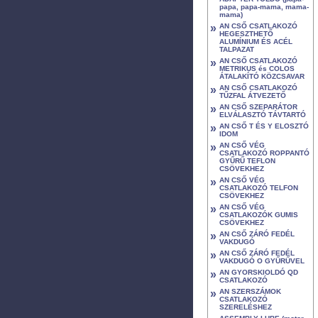
papa, papa-mama, mama-
mama)
»
AN CSŐ CSATLAKOZÓ
HEGESZTHETŐ
ALUMÍNIUM ÉS ACÉL
TALPAZAT
»
AN CSŐ CSATLAKOZÓ
METRIKUS és COLOS
ÁTALAKÍTÓ KÖZCSAVAR
»
AN CSŐ CSATLAKOZÓ
TŰZFAL ÁTVEZETŐ
»
AN CSŐ SZEPARÁTOR
ELVÁLASZTÓ TÁVTARTÓ
»
AN CSŐ T ÉS Y ELOSZTÓ
IDOM
»
AN CSŐ VÉG
CSATLAKOZÓ ROPPANTÓ
GYŰRŰ TEFLON
CSÖVEKHEZ
»
AN CSŐ VÉG
CSATLAKOZÓ TELFON
CSÖVEKHEZ
»
AN CSŐ VÉG
CSATLAKOZÓK GUMIS
CSÖVEKHEZ
»
AN CSŐ ZÁRÓ FEDÉL
VAKDUGÓ
»
AN CSŐ ZÁRÓ FEDÉL
VAKDUGÓ O GYŰRŰVEL
»
AN GYORSKIOLDÓ QD
CSATLAKOZÓ
»
AN SZERSZÁMOK
CSATLAKOZÓ
SZERELÉSHEZ