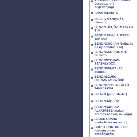
»
ASSEMBLY LUBE (motor
összeszerelő
segédanyag)
»
ÁRAMTALANÍTÓ
»
ÜLÉS (versenyülés,
üléssín)
»
BENZIN HÍD, ÜZEMANYAG
SÍN
»
BENZIN TANK, PUFFER
TARTÁLY
»
BENZINCSŐ (AN fémhálós
és nylonhálós cső)
»
BENZINCSŐ RÖGZÍTŐ
BILINCS
»
BENZINNYOMÁS-
SZABÁLYOZÓ
»
BENZINPUMPA (AC
pumpa)
»
BENZINSZŰRŐ,
ÜZEMANYAGSZŰRŐ
»
BENZINTANK BETÖLTŐ
TANKSAPKA
»
BIKÁZÓ (jump starter)
»
BIZTONSÁGI ÖV
»
BIZTONSÁGI ÖV
ALKATRÉSZ (alalap,
szemes csavar, öv vágó)
»
BLOCK GUARD
(motorblokk merevítő)
»
BOOST CONTROLLER
(turbónyomás
szabályozók)