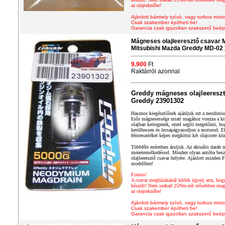
az olajteknőbe!
Ajánlott bármely szívó, vagy turbos moto
Csak szakember építheti be!
Garancia csak igazoltan szakszerű beép
Mágneses olajleeresztő csavar 
Mitsubishi Mazda Greddy MD-02
9.900
Ft
Raktárról azonnal
Greddy mágneses olajleereszt
Greddy 23901302
Hasznos kiegésztíőnek ajánljuk ezt a neodimiu
Erős mágnesessége miatt magához vonzza a kis
olajban keringenek, ezzel segíti megelőzni, h
kerülhessen és lecsapágyasodjon a motorod. 
fémreszeléket képes megkötni két olajcsere köz
Többféle méretben áruljuk. Az aktuális darab m
menetemelkedéssel. Minden olyan autóba beszer
olajleeresztő csavar helyére. Ajánlott minden
modellhez!
Fontos!
A csavar meghúzásánál kérlek ügyelj arra, hog
készült! Nem szabad 25Nm-nél erősebben megh
az olajteknőbe!
Ajánlott bármely szívó, vagy turbos moto
Csak szakember építheti be!
Garancia csak igazoltan szakszerű beép