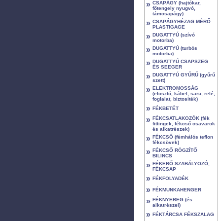
»
CSAPÁGY (hajtókar,
főtengely nyugvó,
támcsapágy)
»
CSAPÁGYHÉZAG MÉRŐ
PLASTIGAGE
»
DUGATTYÚ (szívó
motorba)
»
DUGATTYÚ (turbós
motorba)
»
DUGATTYÚ CSAPSZEG
ÉS SEEGER
»
DUGATTYÚ GYŰRŰ (gyűrű
szett)
»
ELEKTROMOSSÁG
(elosztó, kábel, saru, relé,
foglalat, biztosíték)
»
FÉKBETÉT
»
FÉKCSATLAKOZÓK (fék
fittingek, fékcső csavarok
és alkatrészek)
»
FÉKCSŐ (fémhálós teflon
fékcsövek)
»
FÉKCSŐ RÖGZÍTŐ
BILINCS
»
FÉKERŐ SZABÁLYOZÓ,
FÉKCSAP
»
FÉKFOLYADÉK
»
FÉKMUNKAHENGER
»
FÉKNYEREG (és
alkatrészei)
»
FÉKTÁRCSA FÉKSZALAG