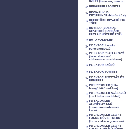
SZETT (tőcsavar, csavar)
»
HENGERFEJ TÖMÍTÉS
»
HIDRAULIKUS
KÉZIFÉKKAR (hidrós kézi)
»
HIDROTŐKE KIVÁLTÓ FIX
TŐKE
»
HŐVÉDŐ BANDÁZS,
KIPUFOGÓ BANDÁZS,
KEVLÁR HŐVÉDŐ CSŐ
»
HŰTŐ FOLYADÉK
»
INJEKTOR (benzin
befecskendező)
»
INJEKTOR CSATLAKOZÓ
(befecskendező
elektromos csatlakozó)
»
INJEKTOR SZŰRŐ
»
INJEKTOR TÖMÍTÉS
»
INJEKTOR TISZTÍTÁS ÉS
BEMÉRÉS
»
INTERCOOLER (töltő
levegő hűtő radiátor)
»
INTERCOOLER ACÉL CSŐ
(acél turbó cső toldók)
»
INTERCOOLER
ALUMÍNIUM CSŐ
(alumínium turbó cső
toldók)
»
INTERCOOLER CSŐ 45
FOKOS RÖVID TOLDÓ
(turbó szilikon gumi cső)
»
INTERCOOLER CSŐ 45
FOKOS SZŰKÍTŐ RÖVID