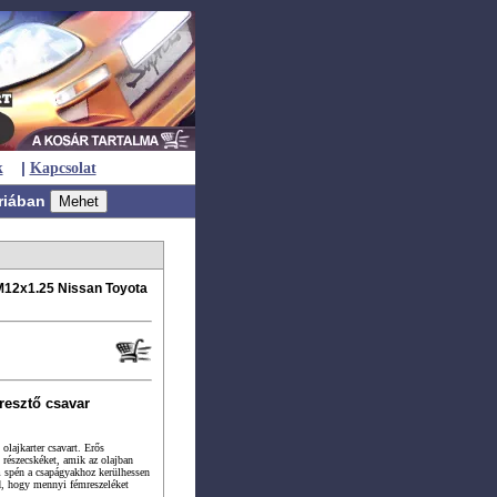
|
k
Kapcsolat
riában
M12x1.25 Nissan Toyota
resztő csavar
olajkarter csavart. Erős
részecskéket, amik az olajban
m spén a csapágyakhoz kerülhessen
d, hogy mennyi fémreszeléket