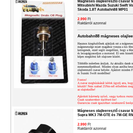
Mágneses olajleeresztő csavar 
Mitsubishi Mazda Suzuki Swift V
Skoda 1.8T Autobahn88 MP01
2.990
Ft
Raktárról azonnal
Autobahn88 mágneses olajlee
Hasznos kiegészítőnek ajánljuk ezt a mágneses 
mágnesessége miatt magához vonzza a kis fém 
keringenek, ezzel segíti megelőzni, hogy a fé
és lecsapágyasodjon a motorod. El sem hinné
képes megkötni két olajcsere között.
Többféle méretben áruljuk. Az aktuális darab m
menetemelkedéssel. Minden olyan autóba beszer
olajleeresztő csavar helyére. Ajánlott minden
és Suzuki Swift modellhez!
Fontos!
A csavar meghúzásánál kérlek ügyelj arra, hog
készült! Nem szabad 25Nm-nél erősebben megh
az olajteknőbe!
Ajánlott bármely szívó, vagy turbos moto
Csak szakember építheti be!
Garancia csak igazoltan szakszerű beép
Mágneses olajleeresztő csavar
Supra MK3 7M-GTE és 7M-GE 
2.990
Ft
Raktárról azonnal