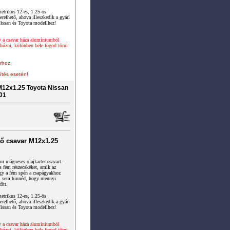
metrikus 12-es, 1.25-ös
elhető, ahova illeszkedik a gyári
Nissan és Toyota modellhez!
y a csavar háza alumíniumból
úzni, különben bele fogod törni
rhoz.
ítés esetén!
M12x1.25 Toyota Nissan
01
ő csavar M12x1.25
m mágneses olajkarter csavart.
 fém részecskéket, amik az
ogy a fém spén a csapágyakhoz
El sem hinnéd, hogy mennyi
ött.
metrikus 12-es, 1.25-ös
elhető, ahova illeszkedik a gyári
Nissan és Toyota modellhez!
y a csavar háza alumíniumból
úzni, különben bele fogod törni