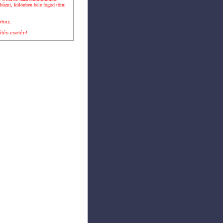
úzni, különben bele fogod törni
rhoz.
ítés esetén!