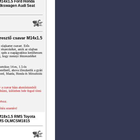
M14x1.5 Ford Honda
olkswagen Audi Seat
resztő csavar M14x1.5
olajkarter csavart. Erős
részecskéket, amik az olajban
m spén a csapágyakhoz kerülhessen
d, hogy mennyi fémreszeléket
etrikus 14-es, 1.5-ös
elhető, ahova illeszkedik a gyári
 Ford, Mazda, Honda és Mitsubishi
y a csavar háza alumíniumból
úzni, különben bele fogod törni
rhoz.
ítés esetén!
 M18x1.5 RMS Toyota
RMS OLMCSM1815