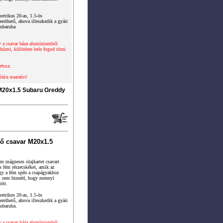
etrikus 20-as, 1.5-ös
elhető, ahova illeszkedik a gyári
Subaruba.
y a csavar háza alumíniumból
úzni, különben bele fogod törni
rhoz.
ítés esetén!
 M20x1.5 Subaru Greddy
ő csavar M20x1.5
m mágneses olajkarter csavart.
 fém részecskéket, amik az
ogy a fém spén a csapágyakhoz
El sem hinnéd, hogy mennyi
ött.
etrikus 20-as, 1.5-ös
elhető, ahova illeszkedik a gyári
Subaruba.
y a csavar háza alumíniumból