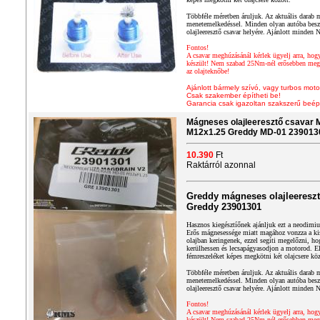
Többféle méretben áruljuk. Az aktuális darab 
menetemelkedéssel. Minden olyan autóba beszer
olajleeresztő csavar helyére. Ajánlott minden 
Fontos!
A csavar meghúzásánál kérlek ügyelj arra, hog
készült! Nem szabad 25Nm-nél erősebben megh
az olajteknőbe!
Ajánlott bármely szívó, vagy turbos moto
Csak szakember építheti be!
Garancia csak igazoltan szakszerű beép
Mágneses olajleeresztő csavar 
M12x1.25 Greddy MD-01 239013
10.390
Ft
Raktárról azonnal
Greddy mágneses olajleereszt
Greddy 23901301
Hasznos kiegésztíőnek ajánljuk ezt a neodimiu
Erős mágnesessége miatt magához vonzza a kis
olajban keringenek, ezzel segíti megelőzni, h
kerülhessen és lecsapágyasodjon a motorod. 
fémreszeléket képes megkötni két olajcsere köz
Többféle méretben áruljuk. Az aktuális darab 
menetemelkedéssel. Minden olyan autóba beszer
olajleeresztő csavar helyére. Ajánlott minden 
Fontos!
A csavar meghúzásánál kérlek ügyelj arra, hog
készült! Nem szabad 25Nm-nél erősebben megh