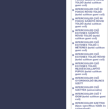
TOLDÓ (turbó szilikon
gumi cső)
»
INTERCOOLER CSŐ 90
FOKOS RÖVID TOLDÓ
(turbó szilikon gumi cső)
»
INTERCOOLER CSŐ 90
FOKOS SZŰKÍTŐ RÖVID
TOLDÓ (turbó szilikon
gumi cső)
»
INTERCOOLER CSŐ
EGYENES SZŰKÍTŐ
RÖVID TOLDÓ (turbó
szilikon gumi cső)
»
INTERCOOLER CSŐ
EGYENES TOLDÓ 1
MÉTERES (turbó szilikon
gumi cső)
»
INTERCOOLER CSŐ
EGYENES TOLDÓ RÖVID
(turbó szilikon gumi cső)
»
INTERCOOLER CSŐ
EGYENES TOLDÓ
REZGÉSCSILLAPÍTÓ
PÚPOS (turbó szilikon
gumi cső)
»
INTERCOOLER CSŐ
GYORSKIOLDÓ BILINCS
SZETT
»
INTERCOOLER CSŐ
SZETTEK (univerzális)
»
INTERCOOLER CSŐ T
IDOM (turbó szilikon gumi
cső)
»
INTERCOOLER SZETTEK
(típus specifikus hűtők és
csövezések)