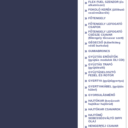
»
FLEX FUEL SZENZOR (és
alkatrészei)
»
FOKOLÓ KERÉK (állítható
vezérműkerék)
»
FŐTENGELY
»
FŐTENGELY LEFOGATÓ
CSAPOK
»
FŐTENGELY LEFOGATÓ
CSÉSZE CSAVAR
(főtengely tőcsavar szett)
»
GÉGECSŐ (kábelköteg
védő burkolat)
»
GUMIABRONCS
»
GYÚJTÁS ERŐSÍTŐK
(gyújtás modulok DLI CDI)
»
GYÚJTÁS TRAFÓ
(gyújtótrafó)
»
GYÚJTÁSELOSZTÓ
FEDÉL ÉS ROTOR
»
GYERTYA (gyújtógyertya)
»
GYERTYAKÁBEL (gyújtás
kábel)
»
GYORSULÁSMÉRŐ
»
HAJTÓKAR (kovácsolt
hajtókar hajtórúd)
»
HAJTÓKAR CSAVAROK
»
HAJTÓMŰ
SEBESSÉGVÁLTÓ DIFFI
OLAJ
»
HENGERFEJ CSAVAR