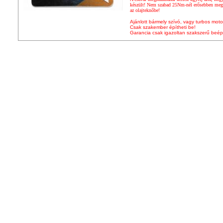
készült! Nem szabad 25Nm-nél erősebben megh
az olajteknőbe!
Ajánlott bármely szívó, vagy turbos moto
Csak szakember építheti be!
Garancia csak igazoltan szakszerű beép