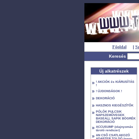
|
Főoldal
Sz
Keresés
Új alkatrészek
»
! AKCIÓK és KIÁRUSÍTÁS
!
»
! ÚJDONSÁGOK !
»
DEKORÁCIÓ
»
HASZNOS KIEGÉSZÍTŐK
»
PÓLÓK PULCSIK
NAPSZEMŰVEGEK
BASEALL SAPIK BÖGRÉK
DEKORÁCIÓ
»
ACCUSUMP (olajnyomás
tároló rendszer)
»
AN CSŐ CSATLAKOZÓ
ADAPTER TOLDÓ (papa-