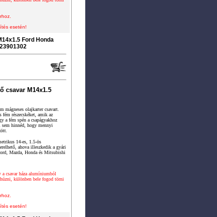
rhoz.
ítés esetén!
M14x1.5 Ford Honda
 23901302
ő csavar M14x1.5
m mágneses olajkarter csavart.
 fém részecskéket, amik az
ogy a fém spén a csapágyakhoz
El sem hinnéd, hogy mennyi
ött.
etrikus 14-es, 1.5-ös
elhető, ahova illeszkedik a gyári
 Ford, Mazda, Honda és Mitsubishi
y a csavar háza alumíniumból
úzni, különben bele fogod törni
rhoz.
ítés esetén!