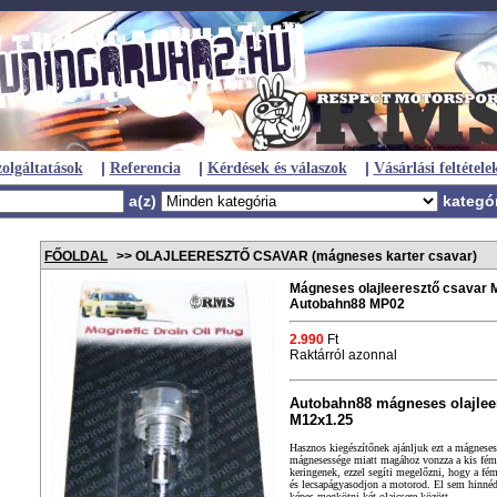
|
|
|
olgáltatások
Referencia
Kérdések és válaszok
Vásárlási feltétele
a(z)
kategó
FŐOLDAL
>> OLAJLEERESZTŐ CSAVAR (mágneses karter csavar)
Mágneses olajleeresztő csavar 
Autobahn88 MP02
2.990
Ft
Raktárról azonnal
Autobahn88 mágneses olajlee
M12x1.25
Hasznos kiegészítőnek ajánljuk ezt a mágneses 
mágnesessége miatt magához vonzza a kis fém 
keringenek, ezzel segíti megelőzni, hogy a fé
és lecsapágyasodjon a motorod. El sem hinné
képes megkötni két olajcsere között.