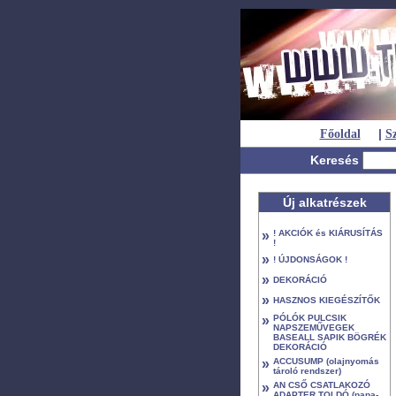
|
Főoldal
Sz
Keresés
Új alkatrészek
»
! AKCIÓK és KIÁRUSÍTÁS
!
»
! ÚJDONSÁGOK !
»
DEKORÁCIÓ
»
HASZNOS KIEGÉSZÍTŐK
»
PÓLÓK PULCSIK
NAPSZEMŰVEGEK
BASEALL SAPIK BÖGRÉK
DEKORÁCIÓ
»
ACCUSUMP (olajnyomás
tároló rendszer)
»
AN CSŐ CSATLAKOZÓ
ADAPTER TOLDÓ (papa-