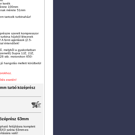
ret
r kerék
 mérete 100mm
sának mérete 51mm
m tartozik turbinaház!
prészre szerelt kompresszor
A turbina házból léteznek
 A fenti ajánlások (2.5-
zzal értendőek!
ő, melyből a gyakorlatban
 üzemelő) Supra 1JZ, 2JZ,
6 stb. motorokon 650-
ó hangolás mellett körülbelül
torokhoz.
ítés esetén!
mm turbó középrész
középrész 63mm
ható felújításra komplett
-SX3 széria 63mm-es
ítására való!