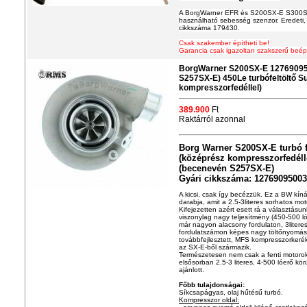
A BorgWarner EFR és S200SX-E S300S
használható sebesség szenzor. Eredeti, 
cikkszáma 179430.
Csak szakember építheti be!
Garancia csak igazoltan szakszerű beép
BorgWarner S200SX-E 12769095
S257SX-E) 450Le turbófeltöltő S
kompresszorfedéllel)
389.900
Ft
Raktárról azonnal
Borg Warner S200SX-E turbó f
(középrész kompresszorfedéll
(becenevén S257SX-E)
Gyári cikkszáma: 12769095003
A kicsi, csak így becézzük. Ez a BW kín
darabja, amit a 2.5-3literes sorhatos mot
Kifejezetten azért esett rá a választásu
viszonylag nagy teljesítmény (450-500 ló
már nagyon alacsony fordulaton, 3liter
fordulatszámon képes nagy töltőnyomást 
továbbfejlesztett, MFS kompresszorkerék
az SX-E-ből származik.
Természetesen nem csak a fenti motoro
elsősorban 2.5-3 literes, 4-500 lóerő kö
ajánlott.
Főbb tulajdonságai:
Síkcsapágyas, olaj hűtésű turbó.
Kompresszor oldal: