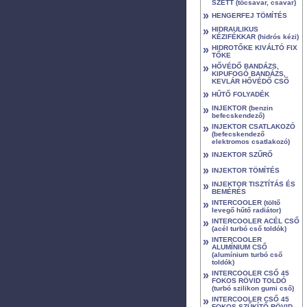
SZETT (tőcsavar, csavar)
»
HENGERFEJ TÖMÍTÉS
»
HIDRAULIKUS
KÉZIFÉKKAR (hidrós kézi)
»
HIDROTŐKE KIVÁLTÓ FIX
TŐKE
»
HŐVÉDŐ BANDÁZS,
KIPUFOGÓ BANDÁZS,
KEVLÁR HŐVÉDŐ CSŐ
»
HŰTŐ FOLYADÉK
»
INJEKTOR (benzin
befecskendező)
»
INJEKTOR CSATLAKOZÓ
(befecskendező
elektromos csatlakozó)
»
INJEKTOR SZŰRŐ
»
INJEKTOR TÖMÍTÉS
»
INJEKTOR TISZTÍTÁS ÉS
BEMÉRÉS
»
INTERCOOLER (töltő
levegő hűtő radiátor)
»
INTERCOOLER ACÉL CSŐ
(acél turbó cső toldók)
»
INTERCOOLER
ALUMÍNIUM CSŐ
(alumínium turbó cső
toldók)
»
INTERCOOLER CSŐ 45
FOKOS RÖVID TOLDÓ
(turbó szilikon gumi cső)
»
INTERCOOLER CSŐ 45
FOKOS SZŰKÍTŐ RÖVID