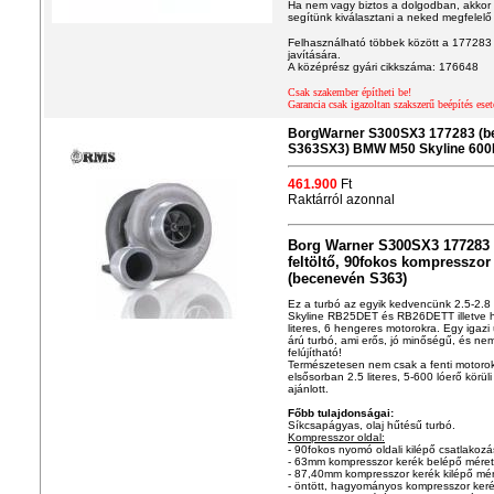
Ha nem vagy biztos a dolgodban, akkor 
segítünk kiválasztani a neked megfelelő
Felhasználható többek között a 177283
javítására.
A középrész gyári cikkszáma: 176648
Csak szakember építheti be!
Garancia csak igazoltan szakszerű beépítés eset
BorgWarner S300SX3 177283 (b
S363SX3) BMW M50 Skyline 600Le
461.900
Ft
Raktárról azonnal
Borg Warner S300SX3 177283 
feltöltő, 90fokos kompresszor
(becenevén S363)
Ez a turbó az egyik kedvencünk 2.5-2.
Skyline RB25DET és RB26DETT illetve 
literes, 6 hengeres motorokra. Egy igaz
árú turbó, ami erős, jó minőségű, és ne
felújítható!
Természetesen nem csak a fenti motoro
elsősorban 2.5 literes, 5-600 lóerő körü
ajánlott.
Főbb tulajdonságai:
Síkcsapágyas, olaj hűtésű turbó.
Kompresszor oldal:
- 90fokos nyomó oldali kilépő csatlakozá
- 63mm kompresszor kerék belépő méret
- 87,40mm kompresszor kerék kilépő mé
- öntött, hagyományos kompresszor ker