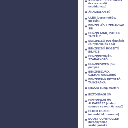
»
ASSEMBLY LUBE (motor
összeszerelő
segédanyag)
»
ÁRAMTALANÍTÓ
»
ÜLÉS (versenyülés,
üléssín)
»
BENZIN HÍD, ÜZEMANYAG
SÍN
»
BENZIN TANK, PUFFER
TARTÁLY
»
BENZINCSŐ (AN fémhálós
és nylonhálós cső)
»
BENZINCSŐ RÖGZÍTŐ
BILINCS
»
BENZINNYOMÁS-
SZABÁLYOZÓ
»
BENZINPUMPA (AC
pumpa)
»
BENZINSZŰRŐ,
ÜZEMANYAGSZŰRŐ
»
BENZINTANK BETÖLTŐ
TANKSAPKA
»
BIKÁZÓ (jump starter)
»
BIZTONSÁGI ÖV
»
BIZTONSÁGI ÖV
ALKATRÉSZ (alalap,
szemes csavar, öv vágó)
»
BLOCK GUARD
(motorblokk merevítő)
»
BOOST CONTROLLER
(turbónyomás
szabályozók)