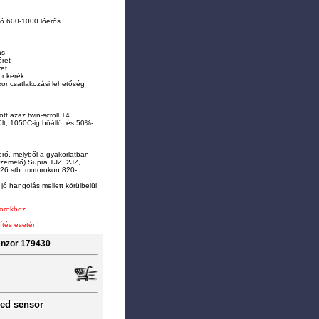
bó 600-1000 lóerős
ás
ret
ret
r kerék
or csatlakozási lehetőség
ott azaz twin-scroll T4
ült, 1050C-ig hőálló, és 50%-
erő, melyből a gyakorlatban
 üzemelő) Supra 1JZ, 2JZ,
6 stb. motorokon 820-
ó hangolás mellett körülbelül
torokhoz.
ítés esetén!
enzor 179430
eed sensor