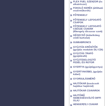
»
FLEX FUEL SZENZOR (és
alkatrészei)
»
FOKOLÓ KERÉK (állítható
vezérműkerék)
»
FŐTENGELY
»
FŐTENGELY LEFOGATÓ
CSAPOK
»
FŐTENGELY LEFOGATÓ
CSÉSZE CSAVAR
(főtengely tőcsavar szett)
»
GÉGECSŐ (kábelköteg
védő burkolat)
»
GUMIABRONCS
»
GYÚJTÁS ERŐSÍTŐK
(gyújtás modulok DLI CDI)
»
GYÚJTÁS TRAFÓ
(gyújtótrafó)
»
GYÚJTÁSELOSZTÓ
FEDÉL ÉS ROTOR
»
GYERTYA (gyújtógyertya)
»
GYERTYAKÁBEL (gyújtás
kábel)
»
GYORSULÁSMÉRŐ
»
HAJTÓKAR (kovácsolt
hajtókar hajtórúd)
»
HAJTÓKAR CSAVAROK
»
HAJTÓMŰ
SEBESSÉGVÁLTÓ DIFFI
OLAJ
»
HENGERFEJ CSAVAR