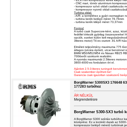
- 83,47mm kompresszor kerék kilépő mé
- CNC mart, tömör alumínium kompresszo
- kompresszor szívó oldali csatlakozás
- kompresszor nyomó oldali csatlakozá
Turbina oldal:
- A/R: a termékhez a gyári csomagban ne
- turbina kerék belépő méret 79,76mm
- turbina kerék kilépő méret 73,37mm
Fontos!
A turbó csak Supercore-ként, azaz, közé
fedéllel érkezik gyárilag összeszerelve! 
opciók, ezeket külön kell megvásárolnod!
3literes motor) T4-es osztott .91 A/R há
Elméleti teljesítmény maximuma 775 lóer
átlagos (utcára épített, utcai benzinnel
BMW M50/M52/M54 és Nissan RB25 RB2
700lóerőt szoktunk realizálni.
A nyomás maximumát 2.5literes motoron j
3800-4000-es fordulaton éri el.
Ajánlott 2.5-3-literes tuningolt benzinmo
Csak szakember építheti be!
Garancia csak igazoltan szakszerű beép
BorgWarner S300SX3 176648 63
177283 turbóhoz
ÁR NÉLKÜL
Megrendelésre
BorgWarner S300-SX3 turbó 
A BorgWarner S300 szériás turbóihoz kap
középrész. Ez a konkrét darab az S300
kompresszor belépő méretű turbóinak jav