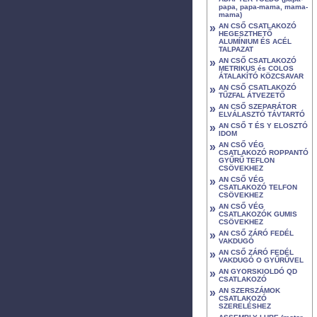
papa, papa-mama, mama-
mama)
»
AN CSŐ CSATLAKOZÓ
HEGESZTHETŐ
ALUMÍNIUM ÉS ACÉL
TALPAZAT
»
AN CSŐ CSATLAKOZÓ
METRIKUS és COLOS
ÁTALAKÍTÓ KÖZCSAVAR
»
AN CSŐ CSATLAKOZÓ
TŰZFAL ÁTVEZETŐ
»
AN CSŐ SZEPARÁTOR
ELVÁLASZTÓ TÁVTARTÓ
»
AN CSŐ T ÉS Y ELOSZTÓ
IDOM
»
AN CSŐ VÉG
CSATLAKOZÓ ROPPANTÓ
GYŰRŰ TEFLON
CSÖVEKHEZ
»
AN CSŐ VÉG
CSATLAKOZÓ TELFON
CSÖVEKHEZ
»
AN CSŐ VÉG
CSATLAKOZÓK GUMIS
CSÖVEKHEZ
»
AN CSŐ ZÁRÓ FEDÉL
VAKDUGÓ
»
AN CSŐ ZÁRÓ FEDÉL
VAKDUGÓ O GYŰRŰVEL
»
AN GYORSKIOLDÓ QD
CSATLAKOZÓ
»
AN SZERSZÁMOK
CSATLAKOZÓ
SZERELÉSHEZ