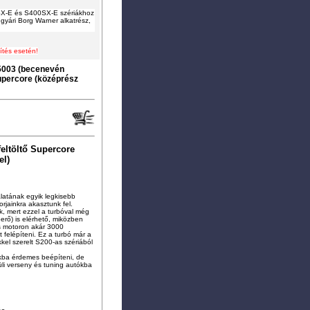
X-E és S400SX-E szériákhoz
gyári Borg Warner alkatrész,
ítés esetén!
003 (becenevén
upercore (középrész
eltöltő Supercore
el)
álatának egyik legkisebb
orjainkra akasztunk fel.
nk, mert ezzel a turbóval még
erő) is elérhető, miközben
es motoron akár 3000
felépíteni. Ez a turbó már a
kel szerelt S200-as szériából
kba érdemes beépíteni, de
rüli verseny és tuning autókba