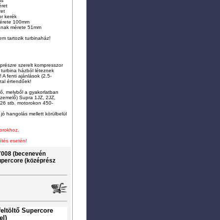
ás
ret
ret
r kerék
 mérete 100mm
sának mérete 51mm
m tartozik turbinaház!
prészre szerelt kompresszor
A turbina házból léteznek
 A fenti ajánlások (2.5-
zzal értendőek!
ő, melyből a gyakorlatban
 üzemelő) Supra 1JZ, 2JZ,
6 stb. motorokon 450-
ó hangolás mellett körülbelül
torokhoz.
ítés esetén!
008 (becenevén
upercore (középrész
eltöltő Supercore
el)