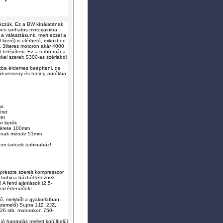
ecézzük. Ez a BW kínálatának
res sorhatos motorjainkra
á a választásunk, mert ezzel a
 lóerő) is elérhető, miközben
, 3literes motoron akár 4000
felépíteni. Ez a turbó már a
kel szerelt S300-as szériából
kba érdemes beépíteni, de
rüli verseny és tuning autókba
ás
ret
ret
r kerék
 mérete 100mm
sának mérete 51mm
m tartozik turbinaház!
prészre szerelt kompresszor
A turbina házból léteznek
 A fenti ajánlások (2.5-
zzal értendőek!
ő, melyből a gyakorlatban
 üzemelő) Supra 1JZ, 2JZ,
6 stb. motorokon 750-
ó hangolás mellett körülbelül