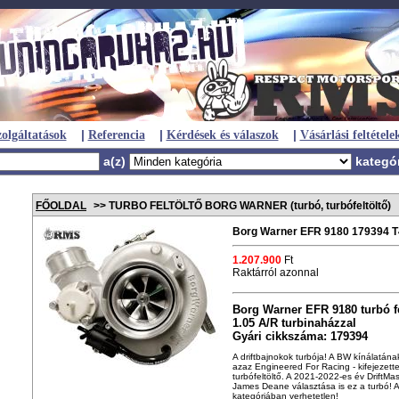
|
|
|
olgáltatások
Referencia
Kérdések és válaszok
Vásárlási feltétele
a(z)
kategó
FŐOLDAL
>> TURBO FELTÖLTŐ BORG WARNER (turbó, turbófeltöltő)
Borg Warner EFR 9180 179394 T4 
1.207.900
Ft
Raktárról azonnal
Borg Warner EFR 9180 turbó fe
1.05 A/R turbinaházzal
Gyári cikkszáma: 179394
A driftbajnokok turbója! A BW kínálatána
azaz Engineered For Racing - kifejezette
turbófeltöltő. A 2021-2022-es év DriftMa
James Deane választása is ez a turbó! 
kategóriában verhetetlen!