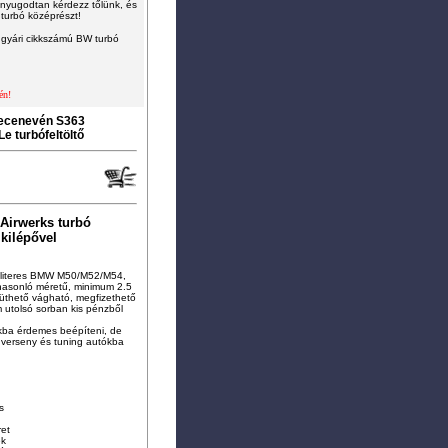
nyugodtan kérdezz tőlünk, és
 turbó középrészt!
 gyári cikkszámú BW turbó
én!
ecenevén S363
 turbófeltöltő
Airwerks turbó
 kilépővel
8 literes BMW M50/M52/M54,
hasonló méretű, minimum 2.5
i üthető vágható, megfizethető
m utolsó sorban kis pénzből
kba érdemes beépíteni, de
li verseny és tuning autókba
s
ret
ék