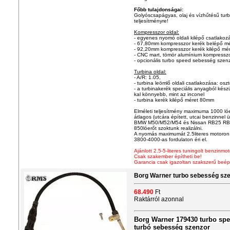
Főbb tulajdonságai:
Golyóscsapágyas, olaj és vízhűtésű tur
teljesítményre!
Kompresszor oldal:
- egyenes nyomó oldali kilépő csatlakoz
- 67,80mm kompresszor kerék belépő mé
- 92,20mm kompresszor kerék kilépő mé
- CNC mart, tömör alumínium kompresszo
- opcionális turbo speed sebesség szenz
Turbina oldal:
- A/R: 1.05,
- turbina leömlő oldali csatlakozása: oszt
- a turbinakerék speciális anyagból kész
kal könnyebb, mint az inconel
- turbina kerék kilépő méret 80mm
Elméleti teljesítmény maximuma 1000 ló
átlagos (utcára épített, utcai benzinnel
BMW M50/M52/M54 és Nissan RB25 RB2
850lóerőt szoktunk realizálni.
A nyomás maximumát 2.5literes motoron j
3800-4000-as fordulaton éri el.
Ajánlott 2.5-5-literes tuningolt benzinmo
Csak szakember építheti be!
Garancia csak igazoltan szakszerű beép
Borg Warner turbo sebesség sz
68.490
Ft
Raktárról azonnal
Borg Warner 179430 turbo sp
turbó sebesség szenzor