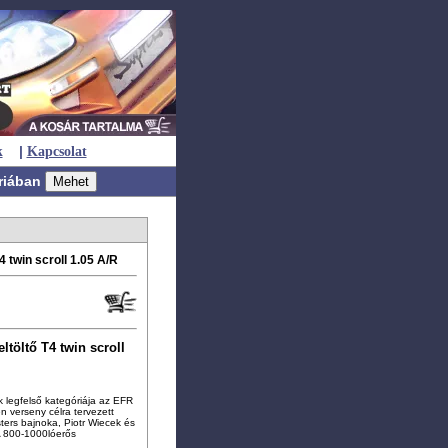
|
k
Kapcsolat
riában
twin scroll 1.05 A/R
ltöltő T4 twin scroll
k legfelső kategóriája az EFR
n verseny célra tervezett
sters bajnoka, Piotr Wiecek és
A 800-1000lóerős