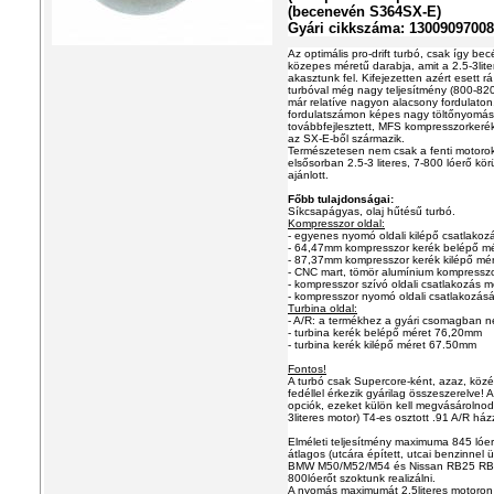
(becenevén S364SX-E)
Gyári cikkszáma: 13009097008
Az optimális pro-drift turbó, csak így b
közepes méretű darabja, amit a 2.5-3lite
akasztunk fel. Kifejezetten azért esett r
turbóval még nagy teljesítmény (800-820
már relatíve nagyon alacsony fordulaton
fordulatszámon képes nagy töltőnyomást 
továbbfejlesztett, MFS kompresszorkerék
az SX-E-ből származik.
Természetesen nem csak a fenti motoro
elsősorban 2.5-3 literes, 7-800 lóerő kö
ajánlott.
Főbb tulajdonságai:
Síkcsapágyas, olaj hűtésű turbó.
Kompresszor oldal:
- egyenes nyomó oldali kilépő csatlakoz
- 64,47mm kompresszor kerék belépő mé
- 87,37mm kompresszor kerék kilépő mé
- CNC mart, tömör alumínium kompresszo
- kompresszor szívó oldali csatlakozás
- kompresszor nyomó oldali csatlakozá
Turbina oldal:
- A/R: a termékhez a gyári csomagban ne
- turbina kerék belépő méret 76,20mm
- turbina kerék kilépő méret 67.50mm
Fontos!
A turbó csak Supercore-ként, azaz, közé
fedéllel érkezik gyárilag összeszerelve! 
opciók, ezeket külön kell megvásárolnod!
3literes motor) T4-es osztott .91 A/R há
Elméleti teljesítmény maximuma 845 lóer
átlagos (utcára épített, utcai benzinnel
BMW M50/M52/M54 és Nissan RB25 RB2
800lóerőt szoktunk realizálni.
A nyomás maximumát 2.5literes motoron j