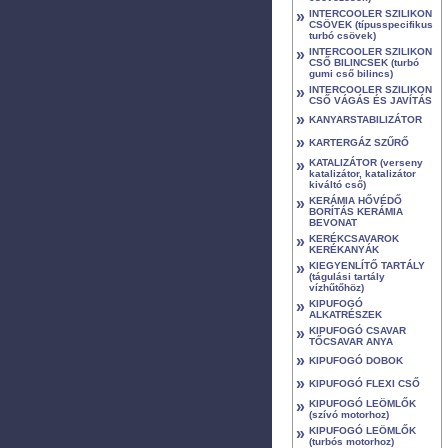
»
INTERCOOLER SZILIKON
CSÖVEK (típusspecifikus
turbó csövek)
»
INTERCOOLER SZILIKON
CSŐ BILINCSEK (turbó
gumi cső bilincs)
»
INTERCOOLER SZILIKON
CSŐ VÁGÁS ÉS JAVÍTÁS
»
KANYARSTABILIZÁTOR
»
KARTERGÁZ SZŰRŐ
»
KATALIZÁTOR (verseny
katalizátor, katalizátor
kiváltó cső)
»
KERÁMIA HŐVÉDŐ
BORÍTÁS KERÁMIA
BEVONAT
»
KERÉKCSAVAROK
KERÉKANYÁK
»
KIEGYENLÍTŐ TARTÁLY
(tágulási tartály
vízhűtőhöz)
»
KIPUFOGÓ
ALKATRÉSZEK
»
KIPUFOGÓ CSAVAR
TŐCSAVAR ANYA
»
KIPUFOGÓ DOBOK
»
KIPUFOGÓ FLEXI CSŐ
»
KIPUFOGÓ LEÖMLŐK
(szívó motorhoz)
»
KIPUFOGÓ LEÖMLŐK
(turbós motorhoz)