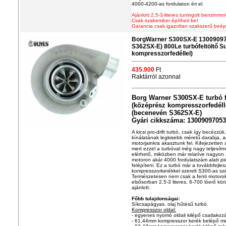
4000-4200-as fordulaton éri el.
Ajánlott 2.5-3-literes tuningolt benzinmo
Csak szakember építheti be!
Garancia csak igazoltan szakszerű beép
BorgWarner S300SX-E 13009097
S362SX-E) 800Le turbófeltöltő S
kompresszorfedéllel)
435.900
Ft
Raktárról azonnal
Borg Warner S300SX-E turbó f
(középrész kompresszorfedéll
(becenevén S362SX-E)
Gyári cikkszáma: 13009097053
A kicsi pro-drift turbó, csak így becézz
kínálatának legkisebb méretű darabja, am
motorjainkra akasztunk fel. Kifejezetten 
mert ezzel a turbóval még nagy teljesítm
elérhető, miközben már relatíve nagyon a
motoron akár 4000 fordulatszám alatt pi
felépíteni. Ez a turbó már a továbbfejles
kompresszorkerékkel szerelt S300-as szé
Természetesen nem csak a fenti motoro
elsősorban 2.5-3 literes, 6-700 lóerő kö
ajánlott.
Főbb tulajdonságai:
Síkcsapágyas, olaj hűtésű turbó.
Kompresszor oldal:
- egyenes nyomó oldali kilépő csatlakoz
- 61,44mm kompresszor kerék belépő mé