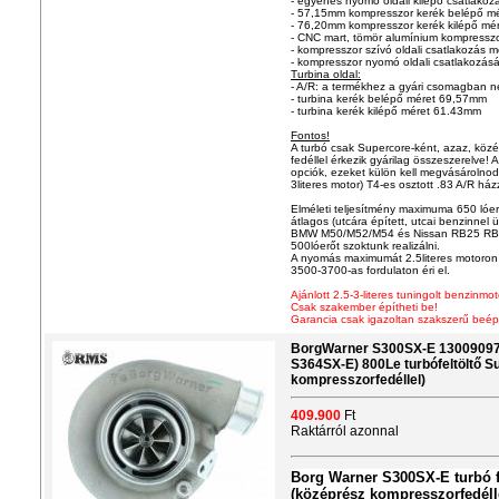
- egyenes nyomó oldali kilépő csatlakoz
- 57,15mm kompresszor kerék belépő mé
- 76,20mm kompresszor kerék kilépő mé
- CNC mart, tömör alumínium kompresszo
- kompresszor szívó oldali csatlakozás
- kompresszor nyomó oldali csatlakozá
Turbina oldal:
- A/R: a termékhez a gyári csomagban ne
- turbina kerék belépő méret 69,57mm
- turbina kerék kilépő méret 61.43mm
Fontos!
A turbó csak Supercore-ként, azaz, közé
fedéllel érkezik gyárilag összeszerelve! 
opciók, ezeket külön kell megvásárolnod!
3literes motor) T4-es osztott .83 A/R há
Elméleti teljesítmény maximuma 650 lóer
átlagos (utcára épített, utcai benzinnel
BMW M50/M52/M54 és Nissan RB25 RB2
500lóerőt szoktunk realizálni.
A nyomás maximumát 2.5literes motoron j
3500-3700-as fordulaton éri el.
Ajánlott 2.5-3-literes tuningolt benzinmo
Csak szakember építheti be!
Garancia csak igazoltan szakszerű beép
BorgWarner S300SX-E 13009097
S364SX-E) 800Le turbófeltöltő S
kompresszorfedéllel)
409.900
Ft
Raktárról azonnal
Borg Warner S300SX-E turbó f
(középrész kompresszorfedéll