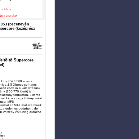
torokhoz.
ítés esetén!
053 (becenevén
upercore (középrész
eltöltő Supercore
el)
ük. Ez a BW S300 sorozat
it a 2.5-3literes sorhatos
azért esett rá a választásunk,
ény (750-770 lóerő) is
lacsony fordulaton, 3literes
civel képes nagy töltőnyomást
ztett, MFS
riából az SX-E-ből származik.
kba érdemes beépíteni, de
rüli verseny és tuning autókba
ás
ret