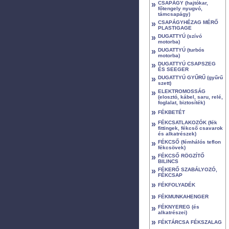
»
CSAPÁGY (hajtókar,
főtengely nyugvó,
támcsapágy)
»
CSAPÁGYHÉZAG MÉRŐ
PLASTIGAGE
»
DUGATTYÚ (szívó
motorba)
»
DUGATTYÚ (turbós
motorba)
»
DUGATTYÚ CSAPSZEG
ÉS SEEGER
»
DUGATTYÚ GYŰRŰ (gyűrű
szett)
»
ELEKTROMOSSÁG
(elosztó, kábel, saru, relé,
foglalat, biztosíték)
»
FÉKBETÉT
»
FÉKCSATLAKOZÓK (fék
fittingek, fékcső csavarok
és alkatrészek)
»
FÉKCSŐ (fémhálós teflon
fékcsövek)
»
FÉKCSŐ RÖGZÍTŐ
BILINCS
»
FÉKERŐ SZABÁLYOZÓ,
FÉKCSAP
»
FÉKFOLYADÉK
»
FÉKMUNKAHENGER
»
FÉKNYEREG (és
alkatrészei)
»
FÉKTÁRCSA FÉKSZALAG