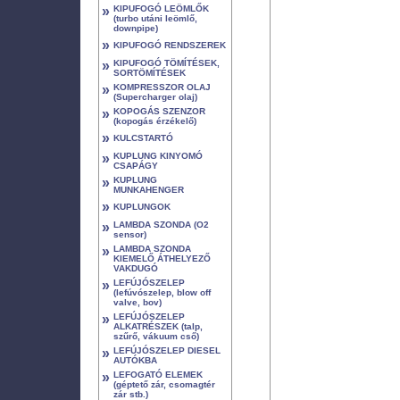
»
KIPUFOGÓ LEÖMLŐK
(turbo utáni leömlő,
downpipe)
»
KIPUFOGÓ RENDSZEREK
»
KIPUFOGÓ TÖMÍTÉSEK,
SORTÖMÍTÉSEK
»
KOMPRESSZOR OLAJ
(Supercharger olaj)
»
KOPOGÁS SZENZOR
(kopogás érzékelő)
»
KULCSTARTÓ
»
KUPLUNG KINYOMÓ
CSAPÁGY
»
KUPLUNG
MUNKAHENGER
»
KUPLUNGOK
»
LAMBDA SZONDA (O2
sensor)
»
LAMBDA SZONDA
KIEMELŐ ÁTHELYEZŐ
VAKDUGÓ
»
LEFÚJÓSZELEP
(lefúvószelep, blow off
valve, bov)
»
LEFÚJÓSZELEP
ALKATRÉSZEK (talp,
szűrő, vákuum cső)
»
LEFÚJÓSZELEP DIESEL
AUTÓKBA
»
LEFOGATÓ ELEMEK
(géptető zár, csomagtér
zár stb.)