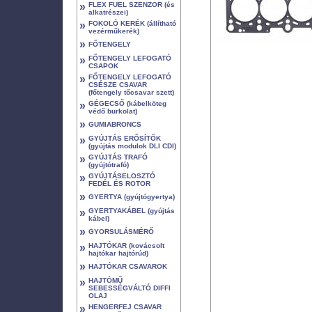
»
FLEX FUEL SZENZOR (és
alkatrészei)
»
FOKOLÓ KERÉK (állítható
vezérműkerék)
»
FŐTENGELY
»
FŐTENGELY LEFOGATÓ
CSAPOK
»
FŐTENGELY LEFOGATÓ
CSÉSZE CSAVAR
(főtengely tőcsavar szett)
»
GÉGECSŐ (kábelköteg
védő burkolat)
»
GUMIABRONCS
»
GYÚJTÁS ERŐSÍTŐK
(gyújtás modulok DLI CDI)
»
GYÚJTÁS TRAFÓ
(gyújtótrafó)
»
GYÚJTÁSELOSZTÓ
FEDÉL ÉS ROTOR
»
GYERTYA (gyújtógyertya)
»
GYERTYAKÁBEL (gyújtás
kábel)
»
GYORSULÁSMÉRŐ
»
HAJTÓKAR (kovácsolt
hajtókar hajtórúd)
»
HAJTÓKAR CSAVAROK
»
HAJTÓMŰ
SEBESSÉGVÁLTÓ DIFFI
OLAJ
»
HENGERFEJ CSAVAR