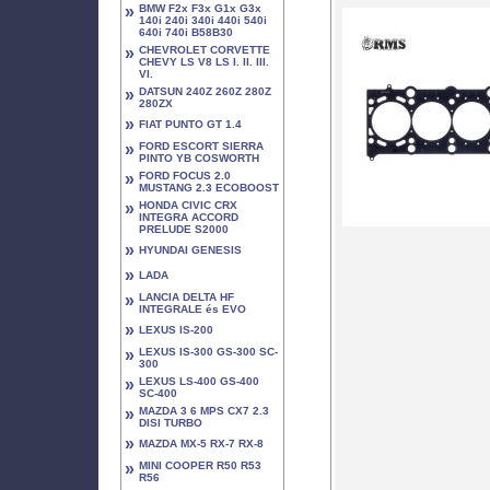
»
BMW F2x F3x G1x G3x
140i 240i 340i 440i 540i
640i 740i B58B30
»
CHEVROLET CORVETTE
CHEVY LS V8 LS I. II. III.
VI.
»
DATSUN 240Z 260Z 280Z
280ZX
»
FIAT PUNTO GT 1.4
»
FORD ESCORT SIERRA
PINTO YB COSWORTH
»
FORD FOCUS 2.0
MUSTANG 2.3 ECOBOOST
»
HONDA CIVIC CRX
INTEGRA ACCORD
PRELUDE S2000
»
HYUNDAI GENESIS
»
LADA
»
LANCIA DELTA HF
INTEGRALE és EVO
»
LEXUS IS-200
»
LEXUS IS-300 GS-300 SC-
300
»
LEXUS LS-400 GS-400
SC-400
»
MAZDA 3 6 MPS CX7 2.3
DISI TURBO
»
MAZDA MX-5 RX-7 RX-8
»
MINI COOPER R50 R53
R56