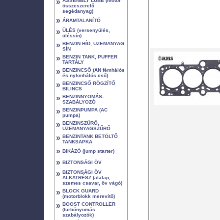
»
ASSEMBLY LUBE (motor
összeszerelő
segédanyag)
»
ÁRAMTALANÍTÓ
»
ÜLÉS (versenyülés,
üléssín)
»
BENZIN HÍD, ÜZEMANYAG
SÍN
»
BENZIN TANK, PUFFER
TARTÁLY
»
BENZINCSŐ (AN fémhálós
és nylonhálós cső)
»
BENZINCSŐ RÖGZÍTŐ
BILINCS
»
BENZINNYOMÁS-
SZABÁLYOZÓ
»
BENZINPUMPA (AC
pumpa)
»
BENZINSZŰRŐ,
ÜZEMANYAGSZŰRŐ
»
BENZINTANK BETÖLTŐ
TANKSAPKA
»
BIKÁZÓ (jump starter)
»
BIZTONSÁGI ÖV
»
BIZTONSÁGI ÖV
ALKATRÉSZ (alalap,
szemes csavar, öv vágó)
»
BLOCK GUARD
(motorblokk merevítő)
»
BOOST CONTROLLER
(turbónyomás
szabályozók)