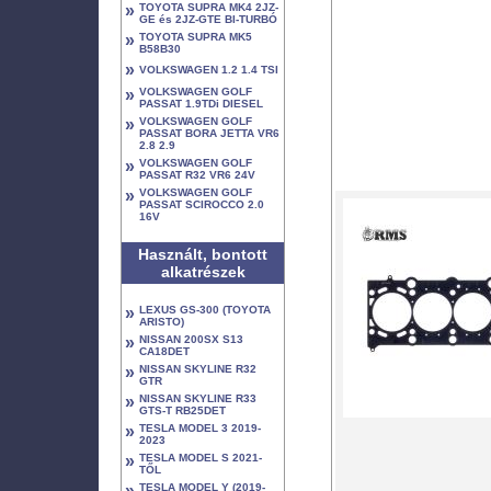
»
TOYOTA SUPRA MK4 2JZ-
GE és 2JZ-GTE BI-TURBÓ
»
TOYOTA SUPRA MK5
B58B30
»
VOLKSWAGEN 1.2 1.4 TSI
»
VOLKSWAGEN GOLF
PASSAT 1.9TDi DIESEL
»
VOLKSWAGEN GOLF
PASSAT BORA JETTA VR6
2.8 2.9
»
VOLKSWAGEN GOLF
PASSAT R32 VR6 24V
»
VOLKSWAGEN GOLF
PASSAT SCIROCCO 2.0
16V
Használt, bontott
alkatrészek
»
LEXUS GS-300 (TOYOTA
ARISTO)
»
NISSAN 200SX S13
CA18DET
»
NISSAN SKYLINE R32
GTR
»
NISSAN SKYLINE R33
GTS-T RB25DET
»
TESLA MODEL 3 2019-
2023
»
TESLA MODEL S 2021-
TŐL
»
TESLA MODEL Y (2019-