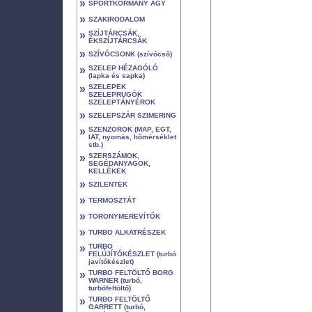
»
SPORTKORMÁNY AGY
»
SZAKIRODALOM
»
SZÍJTÁRCSÁK,
ÉKSZÍJTÁRCSÁK
»
SZÍVÓCSONK (szívócső)
»
SZELEP HÉZAGÓLÓ
(lapka és sapka)
»
SZELEPEK
SZELEPRUGÓK
SZELEPTÁNYÉROK
»
SZELEPSZÁR SZIMERING
»
SZENZOROK (MAP, EGT,
IAT, nyomás, hőmérséklet
stb.)
»
SZERSZÁMOK,
SEGÉDANYAGOK,
KELLÉKEK
»
SZILENTEK
»
TERMOSZTÁT
»
TORONYMEREVÍTŐK
»
TURBO ALKATRÉSZEK
»
TURBO
FELÚJÍTÓKÉSZLET (turbó
javítókészlet)
»
TURBO FELTÖLTŐ BORG
WARNER (turbó,
turbófeltöltő)
»
TURBO FELTÖLTŐ
GARRETT (turbó,