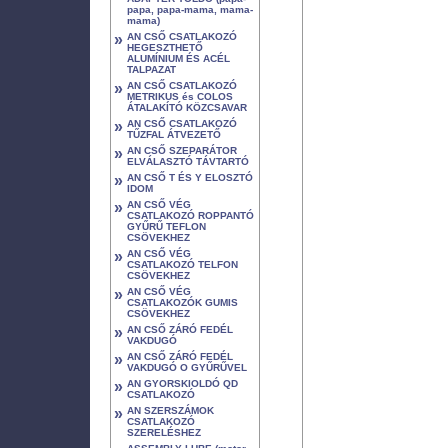
papa, papa-mama, mama-
mama)
»
AN CSŐ CSATLAKOZÓ
HEGESZTHETŐ
ALUMÍNIUM ÉS ACÉL
TALPAZAT
»
AN CSŐ CSATLAKOZÓ
METRIKUS és COLOS
ÁTALAKÍTÓ KÖZCSAVAR
»
AN CSŐ CSATLAKOZÓ
TŰZFAL ÁTVEZETŐ
»
AN CSŐ SZEPARÁTOR
ELVÁLASZTÓ TÁVTARTÓ
»
AN CSŐ T ÉS Y ELOSZTÓ
IDOM
»
AN CSŐ VÉG
CSATLAKOZÓ ROPPANTÓ
GYŰRŰ TEFLON
CSÖVEKHEZ
»
AN CSŐ VÉG
CSATLAKOZÓ TELFON
CSÖVEKHEZ
»
AN CSŐ VÉG
CSATLAKOZÓK GUMIS
CSÖVEKHEZ
»
AN CSŐ ZÁRÓ FEDÉL
VAKDUGÓ
»
AN CSŐ ZÁRÓ FEDÉL
VAKDUGÓ O GYŰRŰVEL
»
AN GYORSKIOLDÓ QD
CSATLAKOZÓ
»
AN SZERSZÁMOK
CSATLAKOZÓ
SZERELÉSHEZ