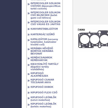
»
INTERCOOLER SZILIKON
CSÖVEK (típusspecifikus
turbó csövek)
»
INTERCOOLER SZILIKON
CSŐ BILINCSEK (turbó
gumi cső bilincs)
»
INTERCOOLER SZILIKON
CSŐ VÁGÁS ÉS JAVÍTÁS
»
KANYARSTABILIZÁTOR
»
KARTERGÁZ SZŰRŐ
»
KATALIZÁTOR (verseny
katalizátor, katalizátor
kiváltó cső)
»
KERÁMIA HŐVÉDŐ
BORÍTÁS KERÁMIA
BEVONAT
»
KERÉKCSAVAROK
KERÉKANYÁK
»
KIEGYENLÍTŐ TARTÁLY
(tágulási tartály
vízhűtőhöz)
»
KIPUFOGÓ
ALKATRÉSZEK
»
KIPUFOGÓ CSAVAR
TŐCSAVAR ANYA
»
KIPUFOGÓ DOBOK
»
KIPUFOGÓ FLEXI CSŐ
»
KIPUFOGÓ LEÖMLŐK
(szívó motorhoz)
»
KIPUFOGÓ LEÖMLŐK
(turbós motorhoz)