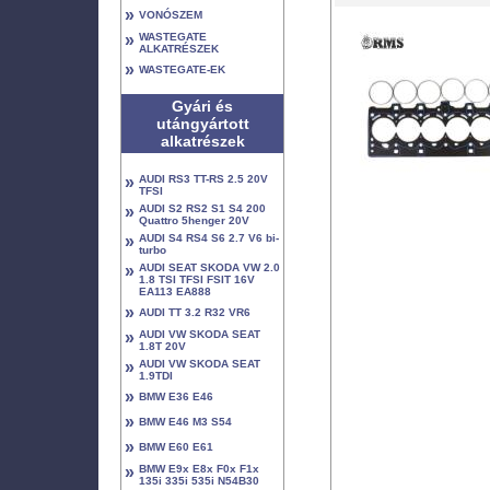
»
VONÓSZEM
»
WASTEGATE
ALKATRÉSZEK
»
WASTEGATE-EK
Gyári és
utángyártott
alkatrészek
»
AUDI RS3 TT-RS 2.5 20V
TFSI
»
AUDI S2 RS2 S1 S4 200
Quattro 5henger 20V
»
AUDI S4 RS4 S6 2.7 V6 bi-
turbo
»
AUDI SEAT SKODA VW 2.0
1.8 TSI TFSI FSIT 16V
EA113 EA888
»
AUDI TT 3.2 R32 VR6
»
AUDI VW SKODA SEAT
1.8T 20V
»
AUDI VW SKODA SEAT
1.9TDI
»
BMW E36 E46
»
BMW E46 M3 S54
»
BMW E60 E61
»
BMW E9x E8x F0x F1x
135i 335i 535i N54B30