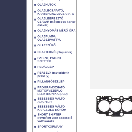
»
OLAJHŰTŐK
»
OLAJLECSAPATÓ,
KARTERGÁZ LECSAPATÓ
»
OLAJLEERESZTŐ
CSAVAR (mágneses karter
csavar)
»
OLAJNYOMÁS MÉRŐ ÓRA
»
OLAJPUMPA
OLAJSZIVATTYÚ
»
OLAJSZŰRŐ
»
OLAJTEKNŐ (olajkarter)
»
PATENT, PATENT
SZETTEK
»
PEDÁLGÉP
»
PERSELY (motorblokk
persely)
»
PILLANGÓSZELEP
»
PROGRAMOZHATÓ
MOTORVEZÉRLŐ
ELEKTRONIKA (ECU)
»
SEBESSÉG VÁLTÓ
ADAPTER
»
SEBESSÉG VÁLTÓ
KAPCSOLÓ KÖRÖM
»
SHORT SHIFTER
(rövidített úton kapcsoló
váltókarok)
»
SPORTKORMÁNY