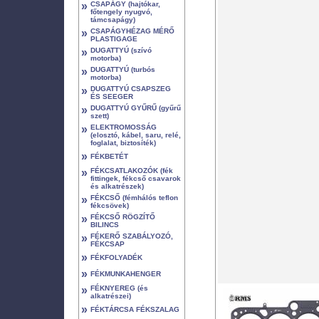
»
CSAPÁGY (hajtókar,
főtengely nyugvó,
támcsapágy)
»
CSAPÁGYHÉZAG MÉRŐ
PLASTIGAGE
»
DUGATTYÚ (szívó
motorba)
»
DUGATTYÚ (turbós
motorba)
»
DUGATTYÚ CSAPSZEG
ÉS SEEGER
»
DUGATTYÚ GYŰRŰ (gyűrű
szett)
»
ELEKTROMOSSÁG
(elosztó, kábel, saru, relé,
foglalat, biztosíték)
»
FÉKBETÉT
»
FÉKCSATLAKOZÓK (fék
fittingek, fékcső csavarok
és alkatrészek)
»
FÉKCSŐ (fémhálós teflon
fékcsövek)
»
FÉKCSŐ RÖGZÍTŐ
BILINCS
»
FÉKERŐ SZABÁLYOZÓ,
FÉKCSAP
»
FÉKFOLYADÉK
»
FÉKMUNKAHENGER
»
FÉKNYEREG (és
alkatrészei)
»
FÉKTÁRCSA FÉKSZALAG