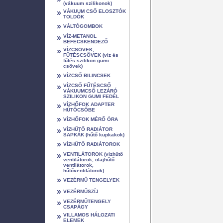
(vákuum szilikonok)
»
VÁKUUM CSŐ ELOSZTÓK
TOLDÓK
»
VÁLTÓGOMBOK
»
VÍZ-METANOL
BEFECSKENDEZŐ
»
VÍZCSÖVEK,
FŰTÉSCSÖVEK (víz és
fűtés szilikon gumi
csövek)
»
VÍZCSŐ BILINCSEK
»
VÍZCSŐ FŰTÉSCSŐ
VÁKUUMCSŐ LEZÁRÓ
SZILIKON GUMI FEDÉL
»
VÍZHŐFOK ADAPTER
HŰTŐCSŐBE
»
VÍZHŐFOK MÉRŐ ÓRA
»
VÍZHŰTŐ RADIÁTOR
SAPKÁK (hűtő kupkakok)
»
VÍZHŰTŐ RADIÁTOROK
»
VENTILÁTOROK (vízhűtő
ventilátorok, olajhűtő
ventilátorok,
hűtőventilátorok)
»
VEZÉRMŰ TENGELYEK
»
VEZÉRMŰSZÍJ
»
VEZÉRMŰTENGELY
CSAPÁGY
»
VILLAMOS HÁLOZATI
ELEMEK