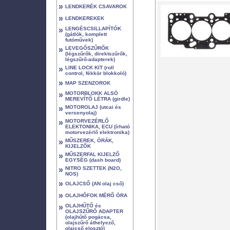
»
LENDKERÉK CSAVAROK
»
LENDKEREKEK
»
LENGÉSCSILLAPÍTÓK
(gátlók, komplett
futóművek)
»
LEVEGŐSZŰRŐK
(légszűrők, direktszűrők,
légszűrő-adapterek)
»
LINE LOCK KIT (roll
control, fékkör blokkoló)
»
MAP SZENZOROK
»
MOTORBLOKK ALSÓ
MEREVÍTŐ LÉTRA (girdle)
»
MOTOROLAJ (utcai és
versenyolaj)
»
MOTORVEZÉRLŐ
ELEKTONIKA, ECU (írható
motorvezérlő elektronika)
»
MŰSZEREK, ÓRÁK,
KIJELZŐK
»
MŰSZERFAL KIJELZŐ
EGYSÉG (dash board)
»
NITRO SZETTEK (N2O,
NOS)
»
OLAJCSŐ (AN olaj cső)
»
OLAJHŐFOK MÉRŐ ÓRA
»
OLAJHŰTŐ és
OLAJSZŰRŐ ADAPTER
(olajhűtő pogácsa,
olajszűrő áthelyező,
olajcső elosztó)