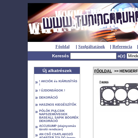
|
|
Főoldal
Szolgáltatások
Referencia
Keresés
a(z)
Új alkatrészek
FŐOLDAL
>> HENGERF
»
! AKCIÓK és KIÁRUSÍTÁS
!
»
! ÚJDONSÁGOK !
»
DEKORÁCIÓ
»
HASZNOS KIEGÉSZÍTŐK
»
PÓLÓK PULCSIK
NAPSZEMŰVEGEK
BASEALL SAPIK BÖGRÉK
DEKORÁCIÓ
»
ACCUSUMP (olajnyomás
tároló rendszer)
»
AN CSŐ CSATLAKOZÓ
ADAPTER TOLDÓ (papa-