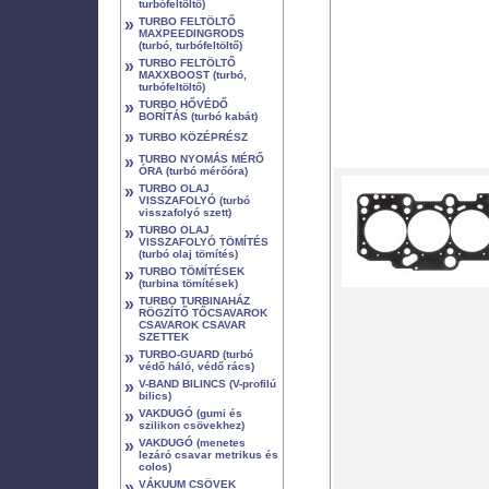
turbófeltöltő)
»
TURBO FELTÖLTŐ
MAXPEEDINGRODS
(turbó, turbófeltöltő)
»
TURBO FELTÖLTŐ
MAXXBOOST (turbó,
turbófeltöltő)
»
TURBO HŐVÉDŐ
BORÍTÁS (turbó kabát)
»
TURBO KÖZÉPRÉSZ
»
TURBO NYOMÁS MÉRŐ
ÓRA (turbó mérőóra)
»
TURBO OLAJ
VISSZAFOLYÓ (turbó
visszafolyó szett)
»
TURBO OLAJ
VISSZAFOLYÓ TÖMÍTÉS
(turbó olaj tömítés)
»
TURBO TÖMÍTÉSEK
(turbina tömítések)
»
TURBO TURBINAHÁZ
RÖGZÍTŐ TŐCSAVAROK
CSAVAROK CSAVAR
SZETTEK
»
TURBO-GUARD (turbó
védő háló, védő rács)
»
V-BAND BILINCS (V-profilú
bilics)
»
VAKDUGÓ (gumi és
szilikon csövekhez)
»
VAKDUGÓ (menetes
lezáró csavar metrikus és
colos)
»
VÁKUUM CSÖVEK