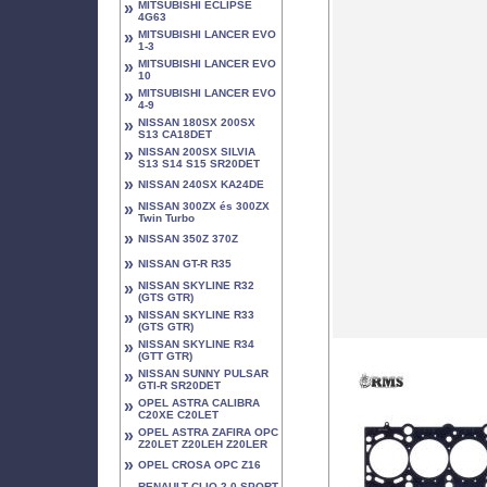
»
MITSUBISHI ECLIPSE
4G63
»
MITSUBISHI LANCER EVO
1-3
»
MITSUBISHI LANCER EVO
10
»
MITSUBISHI LANCER EVO
4-9
»
NISSAN 180SX 200SX
S13 CA18DET
»
NISSAN 200SX SILVIA
S13 S14 S15 SR20DET
»
NISSAN 240SX KA24DE
»
NISSAN 300ZX és 300ZX
Twin Turbo
»
NISSAN 350Z 370Z
»
NISSAN GT-R R35
»
NISSAN SKYLINE R32
(GTS GTR)
»
NISSAN SKYLINE R33
(GTS GTR)
»
NISSAN SKYLINE R34
(GTT GTR)
»
NISSAN SUNNY PULSAR
GTI-R SR20DET
»
OPEL ASTRA CALIBRA
C20XE C20LET
»
OPEL ASTRA ZAFIRA OPC
Z20LET Z20LEH Z20LER
»
OPEL CROSA OPC Z16
RENAULT CLIO 2.0 SPORT