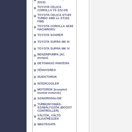
2024)
»
TOYOTA CELICA
COROLLA TS 2ZZ-GE
»
TOYOTA CELICA ST185
TURBO 4WD és ST182
FWD
»
TOYOTA COROLLA AE86
HACHIROKU
»
TOYOTA SOARER
»
TOYOTA SUPRA MK III
»
TOYOTA SUPRA MK IV
»
BENZINPUMPA (AC
pumpa)
»
DETOMASO PANTERA
»
FÉKNYEREG
»
INJEKTOROK
»
INTERCOOLER
»
MOTOROK (komplett
bontott motorok)
»
SZAKIRODALOM
»
TURBONYOMÁS-
SZABÁLYOZÓK (BOOST
CONTROLLER)
»
VÁLTÓK, VÁLTÓ
ALKATRÉSZEK
»
WASTEGATE