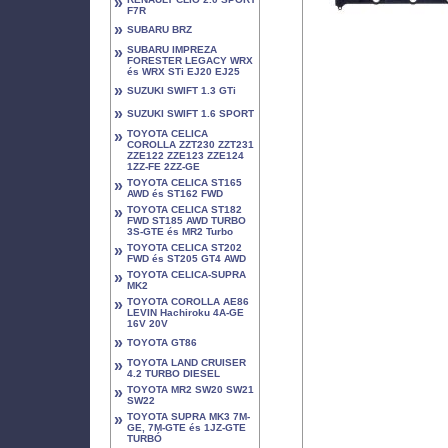
»
F7R
»
SUBARU BRZ
»
SUBARU IMPREZA
FORESTER LEGACY WRX
és WRX STi EJ20 EJ25
»
SUZUKI SWIFT 1.3 GTi
»
SUZUKI SWIFT 1.6 SPORT
»
TOYOTA CELICA
COROLLA ZZT230 ZZT231
ZZE122 ZZE123 ZZE124
1ZZ-FE 2ZZ-GE
»
TOYOTA CELICA ST165
AWD és ST162 FWD
»
TOYOTA CELICA ST182
FWD ST185 AWD TURBO
3S-GTE és MR2 Turbo
»
TOYOTA CELICA ST202
FWD és ST205 GT4 AWD
»
TOYOTA CELICA-SUPRA
MK2
»
TOYOTA COROLLA AE86
LEVIN Hachiroku 4A-GE
16V 20V
»
TOYOTA GT86
»
TOYOTA LAND CRUISER
4.2 TURBO DIESEL
»
TOYOTA MR2 SW20 SW21
SW22
»
TOYOTA SUPRA MK3 7M-
GE, 7M-GTE és 1JZ-GTE
TURBÓ