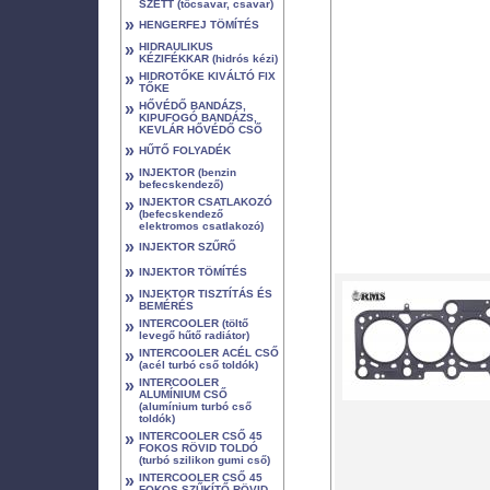
SZETT (tőcsavar, csavar)
»
HENGERFEJ TÖMÍTÉS
»
HIDRAULIKUS
KÉZIFÉKKAR (hidrós kézi)
»
HIDROTŐKE KIVÁLTÓ FIX
TŐKE
»
HŐVÉDŐ BANDÁZS,
KIPUFOGÓ BANDÁZS,
KEVLÁR HŐVÉDŐ CSŐ
»
HŰTŐ FOLYADÉK
»
INJEKTOR (benzin
befecskendező)
»
INJEKTOR CSATLAKOZÓ
(befecskendező
elektromos csatlakozó)
»
INJEKTOR SZŰRŐ
»
INJEKTOR TÖMÍTÉS
»
INJEKTOR TISZTÍTÁS ÉS
BEMÉRÉS
»
INTERCOOLER (töltő
levegő hűtő radiátor)
»
INTERCOOLER ACÉL CSŐ
(acél turbó cső toldók)
»
INTERCOOLER
ALUMÍNIUM CSŐ
(alumínium turbó cső
toldók)
»
INTERCOOLER CSŐ 45
FOKOS RÖVID TOLDÓ
(turbó szilikon gumi cső)
»
INTERCOOLER CSŐ 45
FOKOS SZŰKÍTŐ RÖVID