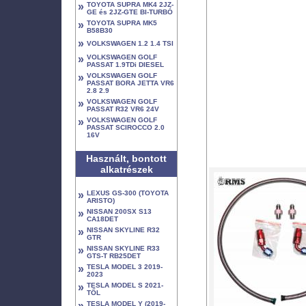
»
TOYOTA SUPRA MK4 2JZ-
GE és 2JZ-GTE BI-TURBÓ
»
TOYOTA SUPRA MK5
B58B30
»
VOLKSWAGEN 1.2 1.4 TSI
»
VOLKSWAGEN GOLF
PASSAT 1.9TDi DIESEL
»
VOLKSWAGEN GOLF
PASSAT BORA JETTA VR6
2.8 2.9
»
VOLKSWAGEN GOLF
PASSAT R32 VR6 24V
»
VOLKSWAGEN GOLF
PASSAT SCIROCCO 2.0
16V
Használt, bontott
alkatrészek
»
LEXUS GS-300 (TOYOTA
ARISTO)
»
NISSAN 200SX S13
CA18DET
»
NISSAN SKYLINE R32
GTR
»
NISSAN SKYLINE R33
GTS-T RB25DET
»
TESLA MODEL 3 2019-
2023
»
TESLA MODEL S 2021-
TŐL
»
TESLA MODEL Y (2019-