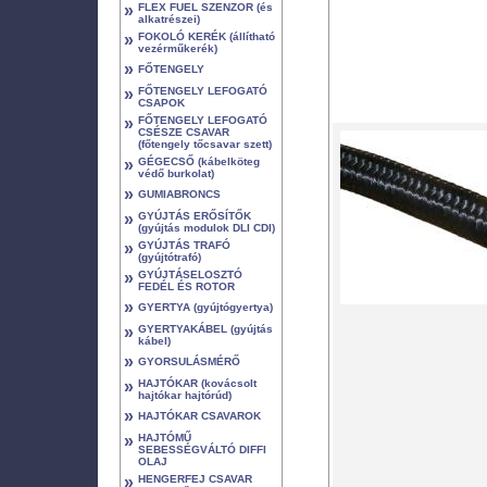
»
FLEX FUEL SZENZOR (és
alkatrészei)
»
FOKOLÓ KERÉK (állítható
vezérműkerék)
»
FŐTENGELY
»
FŐTENGELY LEFOGATÓ
CSAPOK
»
FŐTENGELY LEFOGATÓ
CSÉSZE CSAVAR
(főtengely tőcsavar szett)
»
GÉGECSŐ (kábelköteg
védő burkolat)
»
GUMIABRONCS
»
GYÚJTÁS ERŐSÍTŐK
(gyújtás modulok DLI CDI)
»
GYÚJTÁS TRAFÓ
(gyújtótrafó)
»
GYÚJTÁSELOSZTÓ
FEDÉL ÉS ROTOR
»
GYERTYA (gyújtógyertya)
»
GYERTYAKÁBEL (gyújtás
kábel)
»
GYORSULÁSMÉRŐ
»
HAJTÓKAR (kovácsolt
hajtókar hajtórúd)
»
HAJTÓKAR CSAVAROK
»
HAJTÓMŰ
SEBESSÉGVÁLTÓ DIFFI
OLAJ
»
HENGERFEJ CSAVAR