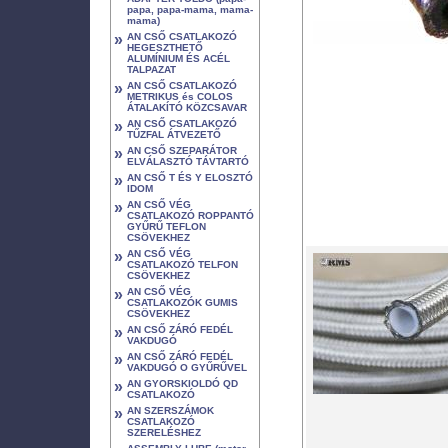
papa, papa-mama, mama-
mama)
»
AN CSŐ CSATLAKOZÓ
HEGESZTHETŐ
ALUMÍNIUM ÉS ACÉL
TALPAZAT
»
AN CSŐ CSATLAKOZÓ
METRIKUS és COLOS
ÁTALAKÍTÓ KÖZCSAVAR
»
AN CSŐ CSATLAKOZÓ
TŰZFAL ÁTVEZETŐ
»
AN CSŐ SZEPARÁTOR
ELVÁLASZTÓ TÁVTARTÓ
»
AN CSŐ T ÉS Y ELOSZTÓ
IDOM
»
AN CSŐ VÉG
CSATLAKOZÓ ROPPANTÓ
GYŰRŰ TEFLON
CSÖVEKHEZ
»
AN CSŐ VÉG
CSATLAKOZÓ TELFON
CSÖVEKHEZ
»
AN CSŐ VÉG
CSATLAKOZÓK GUMIS
CSÖVEKHEZ
»
AN CSŐ ZÁRÓ FEDÉL
VAKDUGÓ
»
AN CSŐ ZÁRÓ FEDÉL
VAKDUGÓ O GYŰRŰVEL
»
AN GYORSKIOLDÓ QD
CSATLAKOZÓ
»
AN SZERSZÁMOK
CSATLAKOZÓ
SZERELÉSHEZ