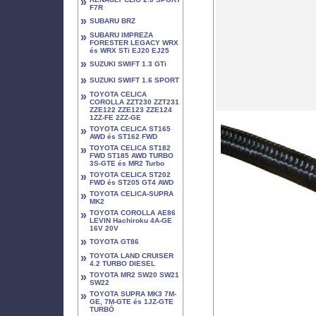
»
F7R
»
SUBARU BRZ
»
SUBARU IMPREZA
FORESTER LEGACY WRX
és WRX STi EJ20 EJ25
»
SUZUKI SWIFT 1.3 GTi
»
SUZUKI SWIFT 1.6 SPORT
»
TOYOTA CELICA
COROLLA ZZT230 ZZT231
ZZE122 ZZE123 ZZE124
1ZZ-FE 2ZZ-GE
»
TOYOTA CELICA ST165
AWD és ST162 FWD
»
TOYOTA CELICA ST182
FWD ST185 AWD TURBO
3S-GTE és MR2 Turbo
»
TOYOTA CELICA ST202
FWD és ST205 GT4 AWD
»
TOYOTA CELICA-SUPRA
MK2
»
TOYOTA COROLLA AE86
LEVIN Hachiroku 4A-GE
16V 20V
»
TOYOTA GT86
»
TOYOTA LAND CRUISER
4.2 TURBO DIESEL
»
TOYOTA MR2 SW20 SW21
SW22
»
TOYOTA SUPRA MK3 7M-
GE, 7M-GTE és 1JZ-GTE
TURBÓ