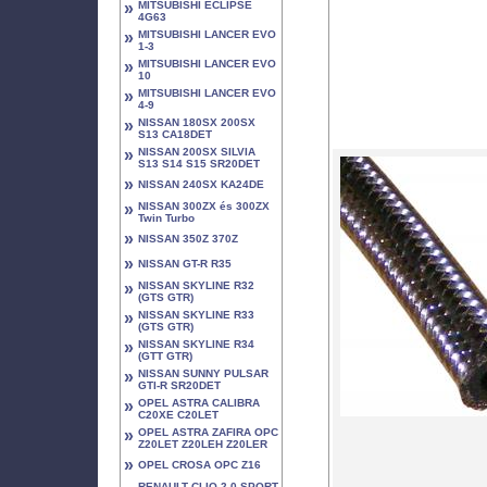
»
MITSUBISHI ECLIPSE
4G63
»
MITSUBISHI LANCER EVO
1-3
»
MITSUBISHI LANCER EVO
10
»
MITSUBISHI LANCER EVO
4-9
»
NISSAN 180SX 200SX
S13 CA18DET
»
NISSAN 200SX SILVIA
S13 S14 S15 SR20DET
»
NISSAN 240SX KA24DE
»
NISSAN 300ZX és 300ZX
Twin Turbo
»
NISSAN 350Z 370Z
»
NISSAN GT-R R35
»
NISSAN SKYLINE R32
(GTS GTR)
»
NISSAN SKYLINE R33
(GTS GTR)
»
NISSAN SKYLINE R34
(GTT GTR)
»
NISSAN SUNNY PULSAR
GTI-R SR20DET
»
OPEL ASTRA CALIBRA
C20XE C20LET
»
OPEL ASTRA ZAFIRA OPC
Z20LET Z20LEH Z20LER
»
OPEL CROSA OPC Z16
RENAULT CLIO 2.0 SPORT