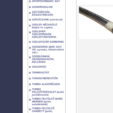
»
SPORTKORMÁNY AGY
»
SZAKIRODALOM
»
SZÍJTÁRCSÁK,
ÉKSZÍJTÁRCSÁK
»
SZÍVÓCSONK (szívócső)
»
SZELEP HÉZAGÓLÓ
(lapka és sapka)
»
SZELEPEK
SZELEPRUGÓK
SZELEPTÁNYÉROK
»
SZELEPSZÁR SZIMERING
»
SZENZOROK (MAP, EGT,
IAT, nyomás, hőmérséklet
stb.)
»
SZERSZÁMOK,
SEGÉDANYAGOK,
KELLÉKEK
»
SZILENTEK
»
TERMOSZTÁT
»
TORONYMEREVÍTŐK
»
TURBO ALKATRÉSZEK
»
TURBO
FELÚJÍTÓKÉSZLET (turbó
javítókészlet)
»
TURBO FELTÖLTŐ BORG
WARNER (turbó,
turbófeltöltő)
»
TURBO FELTÖLTŐ
GARRETT (turbó,