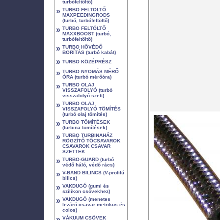
turbófeltöltő)
»
TURBO FELTÖLTŐ
MAXPEEDINGRODS
(turbó, turbófeltöltő)
»
TURBO FELTÖLTŐ
MAXXBOOST (turbó,
turbófeltöltő)
»
TURBO HŐVÉDŐ
BORÍTÁS (turbó kabát)
»
TURBO KÖZÉPRÉSZ
»
TURBO NYOMÁS MÉRŐ
ÓRA (turbó mérőóra)
»
TURBO OLAJ
VISSZAFOLYÓ (turbó
visszafolyó szett)
»
TURBO OLAJ
VISSZAFOLYÓ TÖMÍTÉS
(turbó olaj tömítés)
»
TURBO TÖMÍTÉSEK
(turbina tömítések)
»
TURBO TURBINAHÁZ
RÖGZÍTŐ TŐCSAVAROK
CSAVAROK CSAVAR
SZETTEK
»
TURBO-GUARD (turbó
védő háló, védő rács)
»
V-BAND BILINCS (V-profilú
bilics)
»
VAKDUGÓ (gumi és
szilikon csövekhez)
»
VAKDUGÓ (menetes
lezáró csavar metrikus és
colos)
»
VÁKUUM CSÖVEK