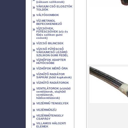
(vákuum szilikonok)
»
VÁKUUM CSŐ ELOSZTÓK
TOLDÓK
»
VÁLTÓGOMBOK
»
VÍZ-METANOL
BEFECSKENDEZŐ
»
VÍZCSÖVEK,
FŰTÉSCSÖVEK (víz és
fűtés szilikon gumi
csövek)
»
VÍZCSŐ BILINCSEK
»
VÍZCSŐ FŰTÉSCSŐ
VÁKUUMCSŐ LEZÁRÓ
SZILIKON GUMI FEDÉL
»
VÍZHŐFOK ADAPTER
HŰTŐCSŐBE
»
VÍZHŐFOK MÉRŐ ÓRA
»
VÍZHŰTŐ RADIÁTOR
SAPKÁK (hűtő kupkakok)
»
VÍZHŰTŐ RADIÁTOROK
»
VENTILÁTOROK (vízhűtő
ventilátorok, olajhűtő
ventilátorok,
hűtőventilátorok)
»
VEZÉRMŰ TENGELYEK
»
VEZÉRMŰSZÍJ
»
VEZÉRMŰTENGELY
CSAPÁGY
»
VILLAMOS HÁLOZATI
ELEMEK