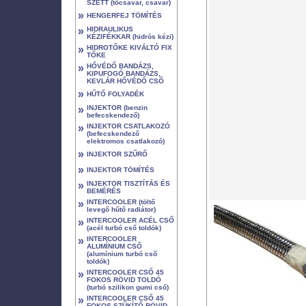
SZETT (tőcsavar, csavar)
»
HENGERFEJ TÖMÍTÉS
»
HIDRAULIKUS
KÉZIFÉKKAR (hidrós kézi)
»
HIDROTŐKE KIVÁLTÓ FIX
TŐKE
»
HŐVÉDŐ BANDÁZS,
KIPUFOGÓ BANDÁZS,
KEVLÁR HŐVÉDŐ CSŐ
»
HŰTŐ FOLYADÉK
»
INJEKTOR (benzin
befecskendező)
»
INJEKTOR CSATLAKOZÓ
(befecskendező
elektromos csatlakozó)
»
INJEKTOR SZŰRŐ
»
INJEKTOR TÖMÍTÉS
»
INJEKTOR TISZTÍTÁS ÉS
BEMÉRÉS
»
INTERCOOLER (töltő
levegő hűtő radiátor)
»
INTERCOOLER ACÉL CSŐ
(acél turbó cső toldók)
»
INTERCOOLER
ALUMÍNIUM CSŐ
(alumínium turbó cső
toldók)
»
INTERCOOLER CSŐ 45
FOKOS RÖVID TOLDÓ
(turbó szilikon gumi cső)
»
INTERCOOLER CSŐ 45
FOKOS SZŰKÍTŐ RÖVID