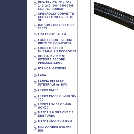
»
BMW F2x F3x G1x G3x
140i 240i 340i 440i 540i
640i 740i B58B30
»
CHEVROLET CORVETTE
CHEVY LS V8 LS I. II. III.
VI.
»
DATSUN 240Z 260Z 280Z
280ZX
»
FIAT PUNTO GT 1.4
»
FORD ESCORT SIERRA
PINTO YB COSWORTH
»
FORD FOCUS 2.0
MUSTANG 2.3 ECOBOOST
»
HONDA CIVIC CRX
INTEGRA ACCORD
PRELUDE S2000
»
HYUNDAI GENESIS
»
LADA
»
LANCIA DELTA HF
INTEGRALE és EVO
»
LEXUS IS-200
»
LEXUS IS-300 GS-300 SC-
300
»
LEXUS LS-400 GS-400
SC-400
»
MAZDA 3 6 MPS CX7 2.3
DISI TURBO
»
MAZDA MX-5 RX-7 RX-8
»
MINI COOPER R50 R53
R56