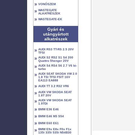
»
VONÓSZEM
»
WASTEGATE
ALKATRÉSZEK
»
WASTEGATE-EK
Gyári és
utángyártott
alkatrészek
»
AUDI RS3 TT-RS 2.5 20V
TFSI
»
AUDI S2 RS2 S1 S4 200
Quattro 5henger 20V
»
AUDI S4 RS4 S6 2.7 V6 bi-
turbo
»
AUDI SEAT SKODA VW 2.0
1.8 TSI TFSI FSIT 16V
EA113 EA888
»
AUDI TT 3.2 R32 VR6
»
AUDI VW SKODA SEAT
1.8T 20V
»
AUDI VW SKODA SEAT
1.9TDI
»
BMW E36 E46
»
BMW E46 M3 S54
»
BMW E60 E61
»
BMW E9x E8x F0x F1x
135i 335i 535i N54B30