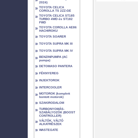
2024)
»
TOYOTA CELICA
COROLLA TS 2ZZ-GE
»
TOYOTA CELICA ST185
TURBO 4WD és ST182
FWD
»
TOYOTA COROLLA AE86
HACHIROKU
»
TOYOTA SOARER
»
TOYOTA SUPRA MK III
»
TOYOTA SUPRA MK IV
»
BENZINPUMPA (AC
pumpa)
»
DETOMASO PANTERA
»
FÉKNYEREG
»
INJEKTOROK
»
INTERCOOLER
»
MOTOROK (komplett
bontott motorok)
»
SZAKIRODALOM
»
TURBONYOMÁS-
SZABÁLYOZÓK (BOOST
CONTROLLER)
»
VÁLTÓK, VÁLTÓ
ALKATRÉSZEK
»
WASTEGATE