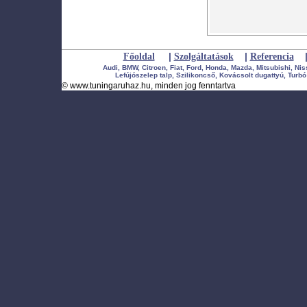
|
|
Főoldal
Szolgáltatások
Referencia
Audi, BMW, Citroen, Fiat, Ford, Honda, Mazda, Mitsubishi, Ni
Lefújószelep talp, Szilikoncső, Kovácsolt dugattyú, Turbó 
©
www.tuningaruhaz.hu
, minden jog fenntartva