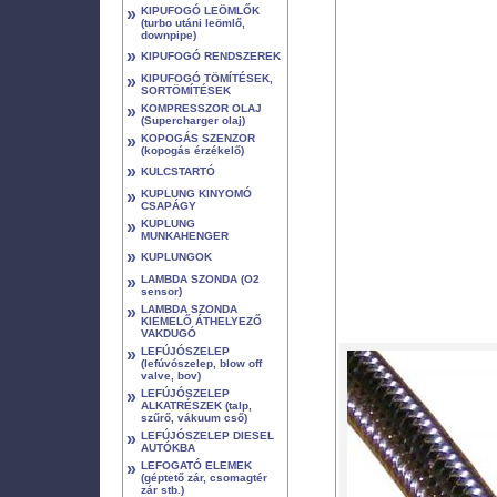
»
KIPUFOGÓ LEÖMLŐK
(turbo utáni leömlő,
downpipe)
»
KIPUFOGÓ RENDSZEREK
»
KIPUFOGÓ TÖMÍTÉSEK,
SORTÖMÍTÉSEK
»
KOMPRESSZOR OLAJ
(Supercharger olaj)
»
KOPOGÁS SZENZOR
(kopogás érzékelő)
»
KULCSTARTÓ
»
KUPLUNG KINYOMÓ
CSAPÁGY
»
KUPLUNG
MUNKAHENGER
»
KUPLUNGOK
»
LAMBDA SZONDA (O2
sensor)
»
LAMBDA SZONDA
KIEMELŐ ÁTHELYEZŐ
VAKDUGÓ
»
LEFÚJÓSZELEP
(lefúvószelep, blow off
valve, bov)
»
LEFÚJÓSZELEP
ALKATRÉSZEK (talp,
szűrő, vákuum cső)
»
LEFÚJÓSZELEP DIESEL
AUTÓKBA
»
LEFOGATÓ ELEMEK
(géptető zár, csomagtér
zár stb.)