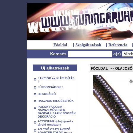
|
|
Főoldal
Szolgáltatások
Referencia
Keresés
a(z)
Új alkatrészek
FŐOLDAL
>> OLAJCSŐ (
»
! AKCIÓK és KIÁRUSÍTÁS
!
»
! ÚJDONSÁGOK !
»
DEKORÁCIÓ
»
HASZNOS KIEGÉSZÍTŐK
»
PÓLÓK PULCSIK
NAPSZEMŰVEGEK
BASEALL SAPIK BÖGRÉK
DEKORÁCIÓ
»
ACCUSUMP (olajnyomás
tároló rendszer)
»
AN CSŐ CSATLAKOZÓ
ADAPTER TOLDÓ (papa-