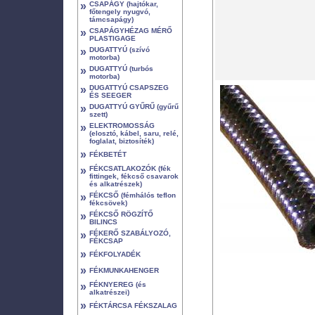
»
CSAPÁGY (hajtókar,
főtengely nyugvó,
támcsapágy)
»
CSAPÁGYHÉZAG MÉRŐ
PLASTIGAGE
»
DUGATTYÚ (szívó
motorba)
»
DUGATTYÚ (turbós
motorba)
»
DUGATTYÚ CSAPSZEG
ÉS SEEGER
»
DUGATTYÚ GYŰRŰ (gyűrű
szett)
»
ELEKTROMOSSÁG
(elosztó, kábel, saru, relé,
foglalat, biztosíték)
»
FÉKBETÉT
»
FÉKCSATLAKOZÓK (fék
fittingek, fékcső csavarok
és alkatrészek)
»
FÉKCSŐ (fémhálós teflon
fékcsövek)
»
FÉKCSŐ RÖGZÍTŐ
BILINCS
»
FÉKERŐ SZABÁLYOZÓ,
FÉKCSAP
»
FÉKFOLYADÉK
»
FÉKMUNKAHENGER
»
FÉKNYEREG (és
alkatrészei)
»
FÉKTÁRCSA FÉKSZALAG