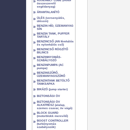
»
ASSEMBLY LUBE (motor
összeszerelő
segédanyag)
»
ÁRAMTALANÍTÓ
»
ÜLÉS (versenyülés,
üléssín)
»
BENZIN HÍD, ÜZEMANYAG
SÍN
»
BENZIN TANK, PUFFER
TARTÁLY
»
BENZINCSŐ (AN fémhálós
és nylonhálós cső)
»
BENZINCSŐ RÖGZÍTŐ
BILINCS
»
BENZINNYOMÁS-
SZABÁLYOZÓ
»
BENZINPUMPA (AC
pumpa)
»
BENZINSZŰRŐ,
ÜZEMANYAGSZŰRŐ
»
BENZINTANK BETÖLTŐ
TANKSAPKA
»
BIKÁZÓ (jump starter)
»
BIZTONSÁGI ÖV
»
BIZTONSÁGI ÖV
ALKATRÉSZ (alalap,
szemes csavar, öv vágó)
»
BLOCK GUARD
(motorblokk merevítő)
»
BOOST CONTROLLER
(turbónyomás
szabályozók)