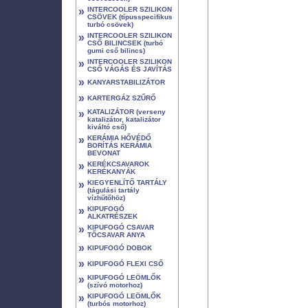
»
INTERCOOLER SZILIKON
CSÖVEK (típusspecifikus
turbó csövek)
»
INTERCOOLER SZILIKON
CSŐ BILINCSEK (turbó
gumi cső bilincs)
»
INTERCOOLER SZILIKON
CSŐ VÁGÁS ÉS JAVÍTÁS
»
KANYARSTABILIZÁTOR
»
KARTERGÁZ SZŰRŐ
»
KATALIZÁTOR (verseny
katalizátor, katalizátor
kiváltó cső)
»
KERÁMIA HŐVÉDŐ
BORÍTÁS KERÁMIA
BEVONAT
»
KERÉKCSAVAROK
KERÉKANYÁK
»
KIEGYENLÍTŐ TARTÁLY
(tágulási tartály
vízhűtőhöz)
»
KIPUFOGÓ
ALKATRÉSZEK
»
KIPUFOGÓ CSAVAR
TŐCSAVAR ANYA
»
KIPUFOGÓ DOBOK
»
KIPUFOGÓ FLEXI CSŐ
»
KIPUFOGÓ LEÖMLŐK
(szívó motorhoz)
»
KIPUFOGÓ LEÖMLŐK
(turbós motorhoz)