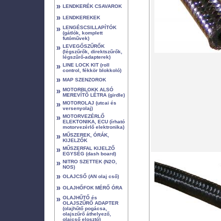
»
LENDKERÉK CSAVAROK
»
LENDKEREKEK
»
LENGÉSCSILLAPÍTÓK
(gátlók, komplett
futóművek)
»
LEVEGŐSZŰRŐK
(légszűrők, direktszűrők,
légszűrő-adapterek)
»
LINE LOCK KIT (roll
control, fékkör blokkoló)
»
MAP SZENZOROK
»
MOTORBLOKK ALSÓ
MEREVÍTŐ LÉTRA (girdle)
»
MOTOROLAJ (utcai és
versenyolaj)
»
MOTORVEZÉRLŐ
ELEKTONIKA, ECU (írható
motorvezérlő elektronika)
»
MŰSZEREK, ÓRÁK,
KIJELZŐK
»
MŰSZERFAL KIJELZŐ
EGYSÉG (dash board)
»
NITRO SZETTEK (N2O,
NOS)
»
OLAJCSŐ (AN olaj cső)
»
OLAJHŐFOK MÉRŐ ÓRA
»
OLAJHŰTŐ és
OLAJSZŰRŐ ADAPTER
(olajhűtő pogácsa,
olajszűrő áthelyező,
olajcső elosztó)