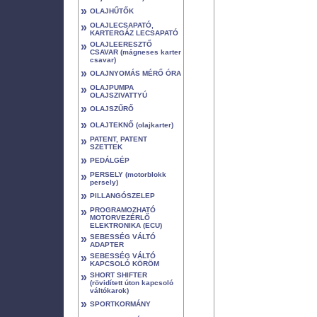
»
OLAJHŰTŐK
»
OLAJLECSAPATÓ,
KARTERGÁZ LECSAPATÓ
»
OLAJLEERESZTŐ
CSAVAR (mágneses karter
csavar)
»
OLAJNYOMÁS MÉRŐ ÓRA
»
OLAJPUMPA
OLAJSZIVATTYÚ
»
OLAJSZŰRŐ
»
OLAJTEKNŐ (olajkarter)
»
PATENT, PATENT
SZETTEK
»
PEDÁLGÉP
»
PERSELY (motorblokk
persely)
»
PILLANGÓSZELEP
»
PROGRAMOZHATÓ
MOTORVEZÉRLŐ
ELEKTRONIKA (ECU)
»
SEBESSÉG VÁLTÓ
ADAPTER
»
SEBESSÉG VÁLTÓ
KAPCSOLÓ KÖRÖM
»
SHORT SHIFTER
(rövidített úton kapcsoló
váltókarok)
»
SPORTKORMÁNY