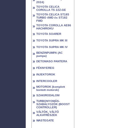
2024)
»
TOYOTA CELICA
COROLLA TS 2ZZ-GE
»
TOYOTA CELICA ST185
TURBO 4WD és ST182
FWD
»
TOYOTA COROLLA AE86
HACHIROKU
»
TOYOTA SOARER
»
TOYOTA SUPRA MK III
»
TOYOTA SUPRA MK IV
»
BENZINPUMPA (AC
pumpa)
»
DETOMASO PANTERA
»
FÉKNYEREG
»
INJEKTOROK
»
INTERCOOLER
»
MOTOROK (komplett
bontott motorok)
»
SZAKIRODALOM
»
TURBONYOMÁS-
SZABÁLYOZÓK (BOOST
CONTROLLER)
»
VÁLTÓK, VÁLTÓ
ALKATRÉSZEK
»
WASTEGATE