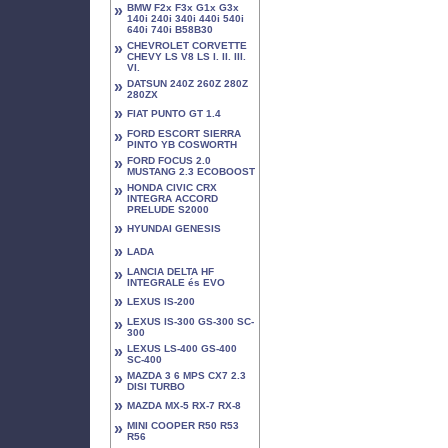
»
BMW F2x F3x G1x G3x
140i 240i 340i 440i 540i
640i 740i B58B30
»
CHEVROLET CORVETTE
CHEVY LS V8 LS I. II. III.
VI.
»
DATSUN 240Z 260Z 280Z
280ZX
»
FIAT PUNTO GT 1.4
»
FORD ESCORT SIERRA
PINTO YB COSWORTH
»
FORD FOCUS 2.0
MUSTANG 2.3 ECOBOOST
»
HONDA CIVIC CRX
INTEGRA ACCORD
PRELUDE S2000
»
HYUNDAI GENESIS
»
LADA
»
LANCIA DELTA HF
INTEGRALE és EVO
»
LEXUS IS-200
»
LEXUS IS-300 GS-300 SC-
300
»
LEXUS LS-400 GS-400
SC-400
»
MAZDA 3 6 MPS CX7 2.3
DISI TURBO
»
MAZDA MX-5 RX-7 RX-8
»
MINI COOPER R50 R53
R56