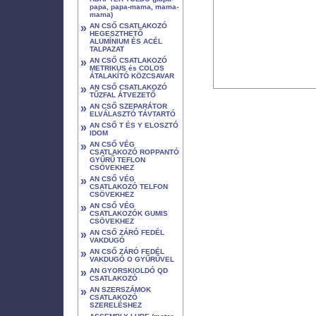
papa, papa-mama, mama-
mama)
»
AN CSŐ CSATLAKOZÓ
HEGESZTHETŐ
ALUMÍNIUM ÉS ACÉL
TALPAZAT
»
AN CSŐ CSATLAKOZÓ
METRIKUS és COLOS
ÁTALAKÍTÓ KÖZCSAVAR
»
AN CSŐ CSATLAKOZÓ
TŰZFAL ÁTVEZETŐ
»
AN CSŐ SZEPARÁTOR
ELVÁLASZTÓ TÁVTARTÓ
»
AN CSŐ T ÉS Y ELOSZTÓ
IDOM
»
AN CSŐ VÉG
CSATLAKOZÓ ROPPANTÓ
GYŰRŰ TEFLON
CSÖVEKHEZ
»
AN CSŐ VÉG
CSATLAKOZÓ TELFON
CSÖVEKHEZ
»
AN CSŐ VÉG
CSATLAKOZÓK GUMIS
CSÖVEKHEZ
»
AN CSŐ ZÁRÓ FEDÉL
VAKDUGÓ
»
AN CSŐ ZÁRÓ FEDÉL
VAKDUGÓ O GYŰRŰVEL
»
AN GYORSKIOLDÓ QD
CSATLAKOZÓ
»
AN SZERSZÁMOK
CSATLAKOZÓ
SZERELÉSHEZ