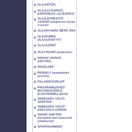
»
OLAJHŰTŐK
»
OLAJLECSAPATÓ,
KARTERGÁZ LECSAPATÓ
»
OLAJLEERESZTŐ
CSAVAR (mágneses karter
csavar)
»
OLAJNYOMÁS MÉRŐ ÓRA
»
OLAJPUMPA
OLAJSZIVATTYÚ
»
OLAJSZŰRŐ
»
OLAJTEKNŐ (olajkarter)
»
PATENT, PATENT
SZETTEK
»
PEDÁLGÉP
»
PERSELY (motorblokk
persely)
»
PILLANGÓSZELEP
»
PROGRAMOZHATÓ
MOTORVEZÉRLŐ
ELEKTRONIKA (ECU)
»
SEBESSÉG VÁLTÓ
ADAPTER
»
SEBESSÉG VÁLTÓ
KAPCSOLÓ KÖRÖM
»
SHORT SHIFTER
(rövidített úton kapcsoló
váltókarok)
»
SPORTKORMÁNY