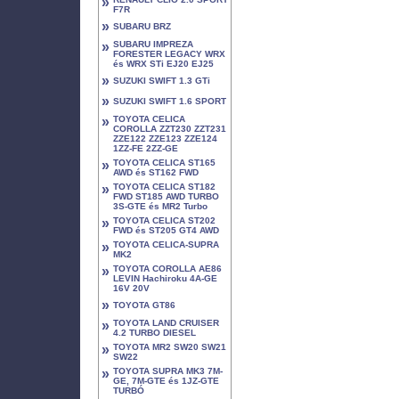
»
F7R
»
SUBARU BRZ
»
SUBARU IMPREZA
FORESTER LEGACY WRX
és WRX STi EJ20 EJ25
»
SUZUKI SWIFT 1.3 GTi
»
SUZUKI SWIFT 1.6 SPORT
»
TOYOTA CELICA
COROLLA ZZT230 ZZT231
ZZE122 ZZE123 ZZE124
1ZZ-FE 2ZZ-GE
»
TOYOTA CELICA ST165
AWD és ST162 FWD
»
TOYOTA CELICA ST182
FWD ST185 AWD TURBO
3S-GTE és MR2 Turbo
»
TOYOTA CELICA ST202
FWD és ST205 GT4 AWD
»
TOYOTA CELICA-SUPRA
MK2
»
TOYOTA COROLLA AE86
LEVIN Hachiroku 4A-GE
16V 20V
»
TOYOTA GT86
»
TOYOTA LAND CRUISER
4.2 TURBO DIESEL
»
TOYOTA MR2 SW20 SW21
SW22
»
TOYOTA SUPRA MK3 7M-
GE, 7M-GTE és 1JZ-GTE
TURBÓ