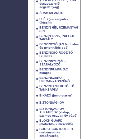
»
ASSEMBLY LUBE (motor
összeszerelő
segédanyag)
»
ÁRAMTALANÍTÓ
»
ÜLÉS (versenyülés,
üléssín)
»
BENZIN HÍD, ÜZEMANYAG
SÍN
»
BENZIN TANK, PUFFER
TARTÁLY
»
BENZINCSŐ (AN fémhálós
és nylonhálós cső)
»
BENZINCSŐ RÖGZÍTŐ
BILINCS
»
BENZINNYOMÁS-
SZABÁLYOZÓ
»
BENZINPUMPA (AC
pumpa)
»
BENZINSZŰRŐ,
ÜZEMANYAGSZŰRŐ
»
BENZINTANK BETÖLTŐ
TANKSAPKA
»
BIKÁZÓ (jump starter)
»
BIZTONSÁGI ÖV
»
BIZTONSÁGI ÖV
ALKATRÉSZ (alalap,
szemes csavar, öv vágó)
»
BLOCK GUARD
(motorblokk merevítő)
»
BOOST CONTROLLER
(turbónyomás
szabályozók)