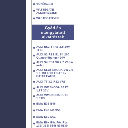
»
VONÓSZEM
»
WASTEGATE
ALKATRÉSZEK
»
WASTEGATE-EK
Gyári és
utángyártott
alkatrészek
»
AUDI RS3 TT-RS 2.5 20V
TFSI
»
AUDI S2 RS2 S1 S4 200
Quattro 5henger 20V
»
AUDI S4 RS4 S6 2.7 V6 bi-
turbo
»
AUDI SEAT SKODA VW 2.0
1.8 TSI TFSI FSIT 16V
EA113 EA888
»
AUDI TT 3.2 R32 VR6
»
AUDI VW SKODA SEAT
1.8T 20V
»
AUDI VW SKODA SEAT
1.9TDI
»
BMW E36 E46
»
BMW E46 M3 S54
»
BMW E60 E61
»
BMW E9x E8x F0x F1x
135i 335i 535i N54B30