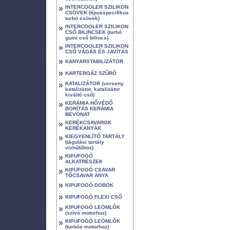
»
INTERCOOLER SZILIKON
CSÖVEK (típusspecifikus
turbó csövek)
»
INTERCOOLER SZILIKON
CSŐ BILINCSEK (turbó
gumi cső bilincs)
»
INTERCOOLER SZILIKON
CSŐ VÁGÁS ÉS JAVÍTÁS
»
KANYARSTABILIZÁTOR
»
KARTERGÁZ SZŰRŐ
»
KATALIZÁTOR (verseny
katalizátor, katalizátor
kiváltó cső)
»
KERÁMIA HŐVÉDŐ
BORÍTÁS KERÁMIA
BEVONAT
»
KERÉKCSAVAROK
KERÉKANYÁK
»
KIEGYENLÍTŐ TARTÁLY
(tágulási tartály
vízhűtőhöz)
»
KIPUFOGÓ
ALKATRÉSZEK
»
KIPUFOGÓ CSAVAR
TŐCSAVAR ANYA
»
KIPUFOGÓ DOBOK
»
KIPUFOGÓ FLEXI CSŐ
»
KIPUFOGÓ LEÖMLŐK
(szívó motorhoz)
»
KIPUFOGÓ LEÖMLŐK
(turbós motorhoz)