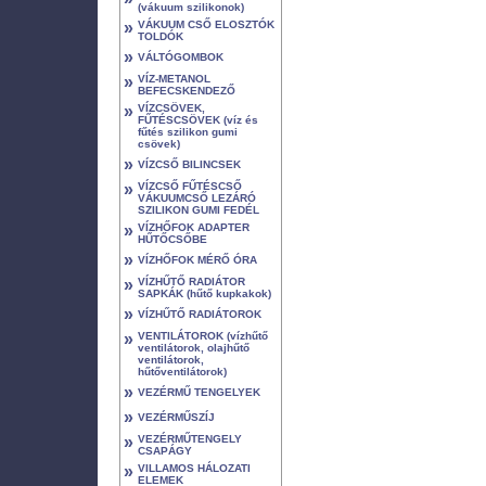
(vákuum szilikonok)
»
VÁKUUM CSŐ ELOSZTÓK
TOLDÓK
»
VÁLTÓGOMBOK
»
VÍZ-METANOL
BEFECSKENDEZŐ
»
VÍZCSÖVEK,
FŰTÉSCSÖVEK (víz és
fűtés szilikon gumi
csövek)
»
VÍZCSŐ BILINCSEK
»
VÍZCSŐ FŰTÉSCSŐ
VÁKUUMCSŐ LEZÁRÓ
SZILIKON GUMI FEDÉL
»
VÍZHŐFOK ADAPTER
HŰTŐCSŐBE
»
VÍZHŐFOK MÉRŐ ÓRA
»
VÍZHŰTŐ RADIÁTOR
SAPKÁK (hűtő kupkakok)
»
VÍZHŰTŐ RADIÁTOROK
»
VENTILÁTOROK (vízhűtő
ventilátorok, olajhűtő
ventilátorok,
hűtőventilátorok)
»
VEZÉRMŰ TENGELYEK
»
VEZÉRMŰSZÍJ
»
VEZÉRMŰTENGELY
CSAPÁGY
»
VILLAMOS HÁLOZATI
ELEMEK