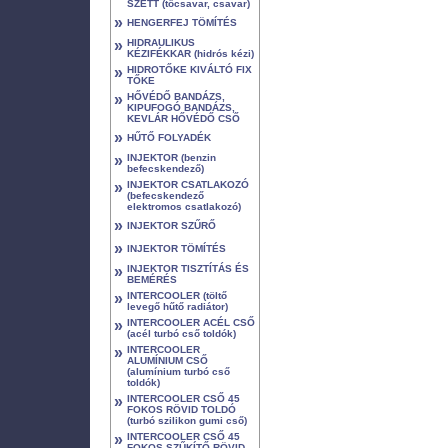
SZETT (tőcsavar, csavar)
»
HENGERFEJ TÖMÍTÉS
»
HIDRAULIKUS
KÉZIFÉKKAR (hidrós kézi)
»
HIDROTŐKE KIVÁLTÓ FIX
TŐKE
»
HŐVÉDŐ BANDÁZS,
KIPUFOGÓ BANDÁZS,
KEVLÁR HŐVÉDŐ CSŐ
»
HŰTŐ FOLYADÉK
»
INJEKTOR (benzin
befecskendező)
»
INJEKTOR CSATLAKOZÓ
(befecskendező
elektromos csatlakozó)
»
INJEKTOR SZŰRŐ
»
INJEKTOR TÖMÍTÉS
»
INJEKTOR TISZTÍTÁS ÉS
BEMÉRÉS
»
INTERCOOLER (töltő
levegő hűtő radiátor)
»
INTERCOOLER ACÉL CSŐ
(acél turbó cső toldók)
»
INTERCOOLER
ALUMÍNIUM CSŐ
(alumínium turbó cső
toldók)
»
INTERCOOLER CSŐ 45
FOKOS RÖVID TOLDÓ
(turbó szilikon gumi cső)
»
INTERCOOLER CSŐ 45
FOKOS SZŰKÍTŐ RÖVID