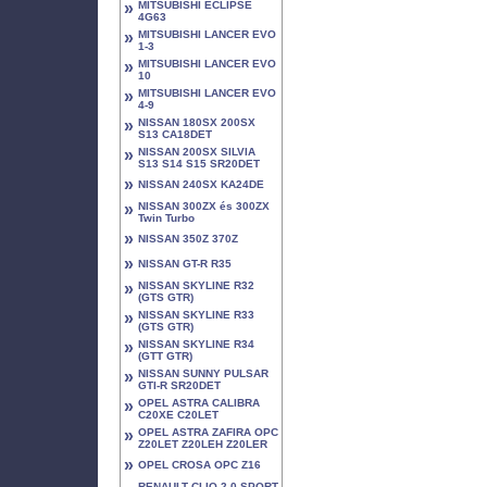
»
MITSUBISHI ECLIPSE
4G63
»
MITSUBISHI LANCER EVO
1-3
»
MITSUBISHI LANCER EVO
10
»
MITSUBISHI LANCER EVO
4-9
»
NISSAN 180SX 200SX
S13 CA18DET
»
NISSAN 200SX SILVIA
S13 S14 S15 SR20DET
»
NISSAN 240SX KA24DE
»
NISSAN 300ZX és 300ZX
Twin Turbo
»
NISSAN 350Z 370Z
»
NISSAN GT-R R35
»
NISSAN SKYLINE R32
(GTS GTR)
»
NISSAN SKYLINE R33
(GTS GTR)
»
NISSAN SKYLINE R34
(GTT GTR)
»
NISSAN SUNNY PULSAR
GTI-R SR20DET
»
OPEL ASTRA CALIBRA
C20XE C20LET
»
OPEL ASTRA ZAFIRA OPC
Z20LET Z20LEH Z20LER
»
OPEL CROSA OPC Z16
RENAULT CLIO 2.0 SPORT