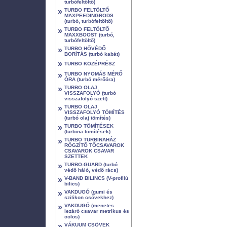
turbófeltöltő)
»
TURBO FELTÖLTŐ
MAXPEEDINGRODS
(turbó, turbófeltöltő)
»
TURBO FELTÖLTŐ
MAXXBOOST (turbó,
turbófeltöltő)
»
TURBO HŐVÉDŐ
BORÍTÁS (turbó kabát)
»
TURBO KÖZÉPRÉSZ
»
TURBO NYOMÁS MÉRŐ
ÓRA (turbó mérőóra)
»
TURBO OLAJ
VISSZAFOLYÓ (turbó
visszafolyó szett)
»
TURBO OLAJ
VISSZAFOLYÓ TÖMÍTÉS
(turbó olaj tömítés)
»
TURBO TÖMÍTÉSEK
(turbina tömítések)
»
TURBO TURBINAHÁZ
RÖGZÍTŐ TŐCSAVAROK
CSAVAROK CSAVAR
SZETTEK
»
TURBO-GUARD (turbó
védő háló, védő rács)
»
V-BAND BILINCS (V-profilú
bilics)
»
VAKDUGÓ (gumi és
szilikon csövekhez)
»
VAKDUGÓ (menetes
lezáró csavar metrikus és
colos)
»
VÁKUUM CSÖVEK