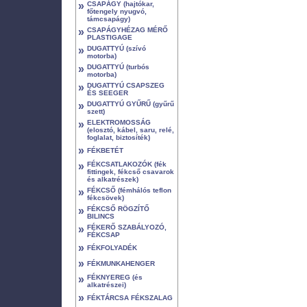
»
CSAPÁGY (hajtókar,
főtengely nyugvó,
támcsapágy)
»
CSAPÁGYHÉZAG MÉRŐ
PLASTIGAGE
»
DUGATTYÚ (szívó
motorba)
»
DUGATTYÚ (turbós
motorba)
»
DUGATTYÚ CSAPSZEG
ÉS SEEGER
»
DUGATTYÚ GYŰRŰ (gyűrű
szett)
»
ELEKTROMOSSÁG
(elosztó, kábel, saru, relé,
foglalat, biztosíték)
»
FÉKBETÉT
»
FÉKCSATLAKOZÓK (fék
fittingek, fékcső csavarok
és alkatrészek)
»
FÉKCSŐ (fémhálós teflon
fékcsövek)
»
FÉKCSŐ RÖGZÍTŐ
BILINCS
»
FÉKERŐ SZABÁLYOZÓ,
FÉKCSAP
»
FÉKFOLYADÉK
»
FÉKMUNKAHENGER
»
FÉKNYEREG (és
alkatrészei)
»
FÉKTÁRCSA FÉKSZALAG