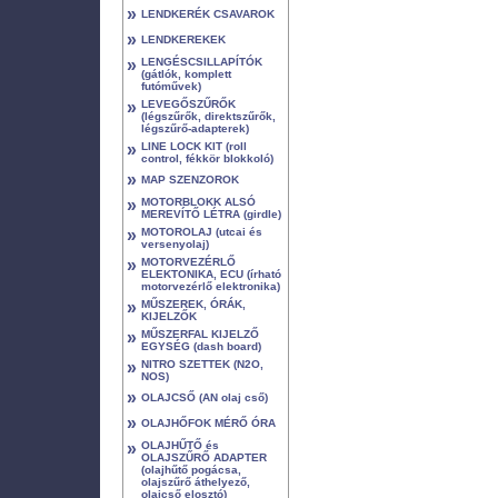
»
LENDKERÉK CSAVAROK
»
LENDKEREKEK
»
LENGÉSCSILLAPÍTÓK
(gátlók, komplett
futóművek)
»
LEVEGŐSZŰRŐK
(légszűrők, direktszűrők,
légszűrő-adapterek)
»
LINE LOCK KIT (roll
control, fékkör blokkoló)
»
MAP SZENZOROK
»
MOTORBLOKK ALSÓ
MEREVÍTŐ LÉTRA (girdle)
»
MOTOROLAJ (utcai és
versenyolaj)
»
MOTORVEZÉRLŐ
ELEKTONIKA, ECU (írható
motorvezérlő elektronika)
»
MŰSZEREK, ÓRÁK,
KIJELZŐK
»
MŰSZERFAL KIJELZŐ
EGYSÉG (dash board)
»
NITRO SZETTEK (N2O,
NOS)
»
OLAJCSŐ (AN olaj cső)
»
OLAJHŐFOK MÉRŐ ÓRA
»
OLAJHŰTŐ és
OLAJSZŰRŐ ADAPTER
(olajhűtő pogácsa,
olajszűrő áthelyező,
olajcső elosztó)