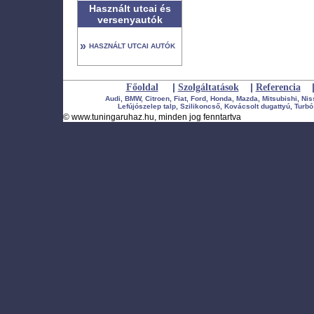
Használt utcai és
versenyautók
»
HASZNÁLT UTCAI AUTÓK
|
|
Főoldal
Szolgáltatások
Referencia
Audi, BMW, Citroen, Fiat, Ford, Honda, Mazda, Mitsubishi, Ni
Lefújószelep talp, Szilikoncső, Kovácsolt dugattyú, Turbó 
©
www.tuningaruhaz.hu
, minden jog fenntartva