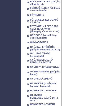
»
FLEX FUEL SZENZOR (és
alkatrészei)
»
FOKOLÓ KERÉK (állítható
vezérműkerék)
»
FŐTENGELY
»
FŐTENGELY LEFOGATÓ
CSAPOK
»
FŐTENGELY LEFOGATÓ
CSÉSZE CSAVAR
(főtengely tőcsavar szett)
»
GÉGECSŐ (kábelköteg
védő burkolat)
»
GUMIABRONCS
»
GYÚJTÁS ERŐSÍTŐK
(gyújtás modulok DLI CDI)
»
GYÚJTÁS TRAFÓ
(gyújtótrafó)
»
GYÚJTÁSELOSZTÓ
FEDÉL ÉS ROTOR
»
GYERTYA (gyújtógyertya)
»
GYERTYAKÁBEL (gyújtás
kábel)
»
GYORSULÁSMÉRŐ
»
HAJTÓKAR (kovácsolt
hajtókar hajtórúd)
»
HAJTÓKAR CSAVAROK
»
HAJTÓMŰ
SEBESSÉGVÁLTÓ DIFFI
OLAJ
»
HENGERFEJ CSAVAR