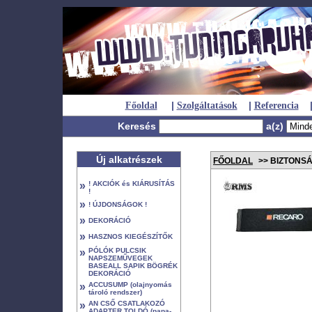
|
|
Főoldal
Szolgáltatások
Referencia
Keresés
a(z)
Új alkatrészek
FŐOLDAL
>> BIZTONSÁ
»
! AKCIÓK és KIÁRUSÍTÁS
!
»
! ÚJDONSÁGOK !
»
DEKORÁCIÓ
»
HASZNOS KIEGÉSZÍTŐK
»
PÓLÓK PULCSIK
NAPSZEMŰVEGEK
BASEALL SAPIK BÖGRÉK
DEKORÁCIÓ
»
ACCUSUMP (olajnyomás
tároló rendszer)
»
AN CSŐ CSATLAKOZÓ
ADAPTER TOLDÓ (papa-