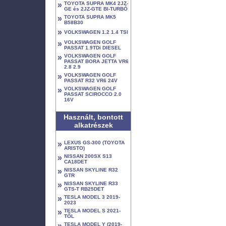
»
TOYOTA SUPRA MK4 2JZ-
GE és 2JZ-GTE BI-TURBÓ
»
TOYOTA SUPRA MK5
B58B30
»
VOLKSWAGEN 1.2 1.4 TSI
»
VOLKSWAGEN GOLF
PASSAT 1.9TDi DIESEL
»
VOLKSWAGEN GOLF
PASSAT BORA JETTA VR6
2.8 2.9
»
VOLKSWAGEN GOLF
PASSAT R32 VR6 24V
»
VOLKSWAGEN GOLF
PASSAT SCIROCCO 2.0
16V
Használt, bontott
alkatrészek
»
LEXUS GS-300 (TOYOTA
ARISTO)
»
NISSAN 200SX S13
CA18DET
»
NISSAN SKYLINE R32
GTR
»
NISSAN SKYLINE R33
GTS-T RB25DET
»
TESLA MODEL 3 2019-
2023
»
TESLA MODEL S 2021-
TŐL
»
TESLA MODEL Y (2019-