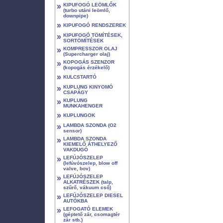
»
KIPUFOGÓ LEÖMLŐK
(turbo utáni leömlő,
downpipe)
»
KIPUFOGÓ RENDSZEREK
»
KIPUFOGÓ TÖMÍTÉSEK,
SORTÖMÍTÉSEK
»
KOMPRESSZOR OLAJ
(Supercharger olaj)
»
KOPOGÁS SZENZOR
(kopogás érzékelő)
»
KULCSTARTÓ
»
KUPLUNG KINYOMÓ
CSAPÁGY
»
KUPLUNG
MUNKAHENGER
»
KUPLUNGOK
»
LAMBDA SZONDA (O2
sensor)
»
LAMBDA SZONDA
KIEMELŐ ÁTHELYEZŐ
VAKDUGÓ
»
LEFÚJÓSZELEP
(lefúvószelep, blow off
valve, bov)
»
LEFÚJÓSZELEP
ALKATRÉSZEK (talp,
szűrő, vákuum cső)
»
LEFÚJÓSZELEP DIESEL
AUTÓKBA
»
LEFOGATÓ ELEMEK
(géptető zár, csomagtér
zár stb.)