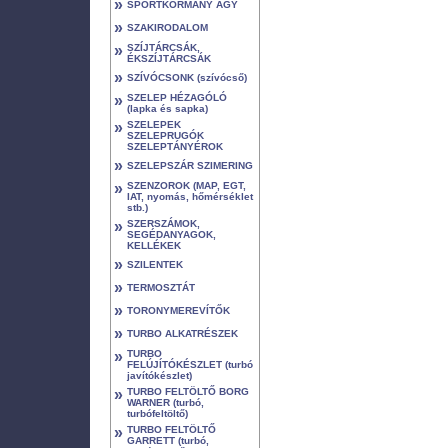
»
SPORTKORMÁNY AGY
»
SZAKIRODALOM
»
SZÍJTÁRCSÁK,
ÉKSZÍJTÁRCSÁK
»
SZÍVÓCSONK (szívócső)
»
SZELEP HÉZAGÓLÓ
(lapka és sapka)
»
SZELEPEK
SZELEPRUGÓK
SZELEPTÁNYÉROK
»
SZELEPSZÁR SZIMERING
»
SZENZOROK (MAP, EGT,
IAT, nyomás, hőmérséklet
stb.)
»
SZERSZÁMOK,
SEGÉDANYAGOK,
KELLÉKEK
»
SZILENTEK
»
TERMOSZTÁT
»
TORONYMEREVÍTŐK
»
TURBO ALKATRÉSZEK
»
TURBO
FELÚJÍTÓKÉSZLET (turbó
javítókészlet)
»
TURBO FELTÖLTŐ BORG
WARNER (turbó,
turbófeltöltő)
»
TURBO FELTÖLTŐ
GARRETT (turbó,