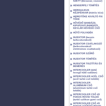
SZETT (tőcsavar, csavar)
»
HENGERFEJ TÖMÍTÉS
»
HIDRAULIKUS
KÉZIFÉKKAR (hidrós kézi)
»
HIDROTŐKE KIVÁLTÓ FIX
TŐKE
»
HŐVÉDŐ BANDÁZS,
KIPUFOGÓ BANDÁZS,
KEVLÁR HŐVÉDŐ CSŐ
»
HŰTŐ FOLYADÉK
»
INJEKTOR (benzin
befecskendező)
»
INJEKTOR CSATLAKOZÓ
(befecskendező
elektromos csatlakozó)
»
INJEKTOR SZŰRŐ
»
INJEKTOR TÖMÍTÉS
»
INJEKTOR TISZTÍTÁS ÉS
BEMÉRÉS
»
INTERCOOLER (töltő
levegő hűtő radiátor)
»
INTERCOOLER ACÉL CSŐ
(acél turbó cső toldók)
»
INTERCOOLER
ALUMÍNIUM CSŐ
(alumínium turbó cső
toldók)
»
INTERCOOLER CSŐ 45
FOKOS RÖVID TOLDÓ
(turbó szilikon gumi cső)
»
INTERCOOLER CSŐ 45
FOKOS SZŰKÍTŐ RÖVID