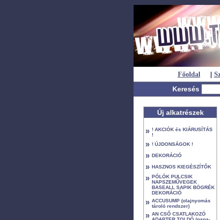
|
Főoldal
Sz
Keresés
Új alkatrészek
»
! AKCIÓK és KIÁRUSÍTÁS
!
»
! ÚJDONSÁGOK !
»
DEKORÁCIÓ
»
HASZNOS KIEGÉSZÍTŐK
»
PÓLÓK PULCSIK
NAPSZEMŰVEGEK
BASEALL SAPIK BÖGRÉK
DEKORÁCIÓ
»
ACCUSUMP (olajnyomás
tároló rendszer)
»
AN CSŐ CSATLAKOZÓ
ADAPTER TOLDÓ (papa-