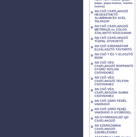
papa, papa-mama, mama-
mama)
»
AN CSŐ CSATLAKOZÓ
HEGESZTHETŐ
ALUMÍNIUM ÉS ACÉL
TALPAZAT
»
AN CSŐ CSATLAKOZÓ
METRIKUS és COLOS
ÁTALAKÍTÓ KÖZCSAVAR
»
AN CSŐ CSATLAKOZÓ
TŰZFAL ÁTVEZETŐ
»
AN CSŐ SZEPARÁTOR
ELVÁLASZTÓ TÁVTARTÓ
»
AN CSŐ T ÉS Y ELOSZTÓ
IDOM
»
AN CSŐ VÉG
CSATLAKOZÓ ROPPANTÓ
GYŰRŰ TEFLON
CSÖVEKHEZ
»
AN CSŐ VÉG
CSATLAKOZÓ TELFON
CSÖVEKHEZ
»
AN CSŐ VÉG
CSATLAKOZÓK GUMIS
CSÖVEKHEZ
»
AN CSŐ ZÁRÓ FEDÉL
VAKDUGÓ
»
AN CSŐ ZÁRÓ FEDÉL
VAKDUGÓ O GYŰRŰVEL
»
AN GYORSKIOLDÓ QD
CSATLAKOZÓ
»
AN SZERSZÁMOK
CSATLAKOZÓ
SZERELÉSHEZ