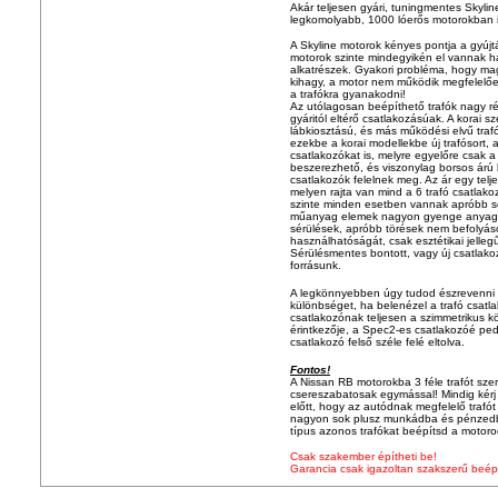
Akár teljesen gyári, tuningmentes Skyline
legkomolyabb, 1000 lóerős motorokban i
A Skyline motorok kényes pontja a gyújtá
motorok szinte mindegyikén el vannak 
alkatrészek. Gyakori probléma, hogy m
kihagy, a motor nem működik megfelelő
a trafókra gyanakodni!
Az utólagosan beépíthető trafók nagy rés
gyáritól eltérő csatlakozásúak. A korai 
lábkiosztású, és más működési elvű trafó
ezekbe a korai modellekbe új trafósort, 
csatlakozókat is, melyre egyelőre csak
beszerezhető, és viszonylag borsos árú 
csatlakozók felelnek meg. Az ár egy telj
melyen rajta van mind a 6 trafó csatlak
szinte minden esetben vannak apróbb sé
műanyag elemek nagyon gyenge anyagbó
sérülések, apróbb törések nem befolyáso
használhatóságát, csak esztétikai jelleg
Sérülésmentes bontott, vagy új csatlako
forrásunk.
A legkönnyebben úgy tudod észrevenni a
különbséget, ha belenézel a trafó csat
csatlakozónak teljesen a szimmetrikus 
érintkezője, a Spec2-es csatlakozóé pedi
csatlakozó felső széle felé eltolva.
Fontos!
A Nissan RB motorokba 3 féle trafót sze
csereszabatosak egymással! Mindig kérj 
előtt, hogy az autódnak megfelelő trafót
nagyon sok plusz munkádba és pénzedb
típus azonos trafókat beépítsd a motor
Csak szakember építheti be!
Garancia csak igazoltan szakszerű beép