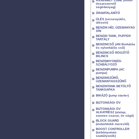
»
ASSEMBLY LUBE (motor
összeszerelő
segédanyag)
»
ÁRAMTALANÍTÓ
»
ÜLÉS (versenyülés,
üléssín)
»
BENZIN HÍD, ÜZEMANYAG
SÍN
»
BENZIN TANK, PUFFER
TARTÁLY
»
BENZINCSŐ (AN fémhálós
és nylonhálós cső)
»
BENZINCSŐ RÖGZÍTŐ
BILINCS
»
BENZINNYOMÁS-
SZABÁLYOZÓ
»
BENZINPUMPA (AC
pumpa)
»
BENZINSZŰRŐ,
ÜZEMANYAGSZŰRŐ
»
BENZINTANK BETÖLTŐ
TANKSAPKA
»
BIKÁZÓ (jump starter)
»
BIZTONSÁGI ÖV
»
BIZTONSÁGI ÖV
ALKATRÉSZ (alalap,
szemes csavar, öv vágó)
»
BLOCK GUARD
(motorblokk merevítő)
»
BOOST CONTROLLER
(turbónyomás
szabályozók)