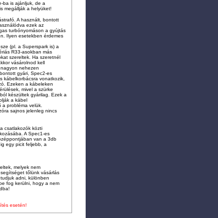
-ba is ajánljuk, de a
s megállják a helyüket!
strafó. A használt, bontott
használódva ezek az
agas turbónyomáson a gyújtás
en. Ilyen esetekben érdemes
ze (pl. a Superspark is) a
szériás R33-asokban más
kat szereltek. Ha szeretnél
akkor vásárolnod kell
 a nagyon nehezen
bontott gyári, Spec2-es
es kábelkorbácsra vonatkozik,
ozó. Ezeken a kábeleken
rülések, mivel a szürke
l készültek gyárilag. Ezek a
lják a kábel
ű a probléma velük.
zóra sajnos jelenleg nincs
 csatlakozók közti
lakozásába. A Spec1-es
középpontjában van a 3db
g egy picit feljebb, a
reltek, melyek nem
segítséget tőlünk vásárlás
 tudjuk adni, különben
e fog kerülni, hogy a nem
odba!
ítés esetén!