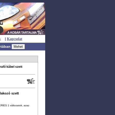
|
k
Kapcsolat
riában
afó kábel szett
tlakozó szett
ERIES 1 változatok, azaz