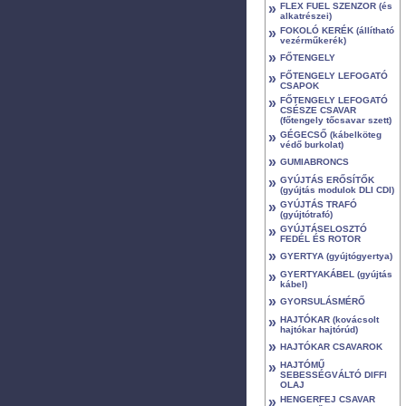
»
FLEX FUEL SZENZOR (és
alkatrészei)
»
FOKOLÓ KERÉK (állítható
vezérműkerék)
»
FŐTENGELY
»
FŐTENGELY LEFOGATÓ
CSAPOK
»
FŐTENGELY LEFOGATÓ
CSÉSZE CSAVAR
(főtengely tőcsavar szett)
»
GÉGECSŐ (kábelköteg
védő burkolat)
»
GUMIABRONCS
»
GYÚJTÁS ERŐSÍTŐK
(gyújtás modulok DLI CDI)
»
GYÚJTÁS TRAFÓ
(gyújtótrafó)
»
GYÚJTÁSELOSZTÓ
FEDÉL ÉS ROTOR
»
GYERTYA (gyújtógyertya)
»
GYERTYAKÁBEL (gyújtás
kábel)
»
GYORSULÁSMÉRŐ
»
HAJTÓKAR (kovácsolt
hajtókar hajtórúd)
»
HAJTÓKAR CSAVAROK
»
HAJTÓMŰ
SEBESSÉGVÁLTÓ DIFFI
OLAJ
»
HENGERFEJ CSAVAR