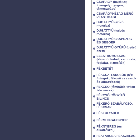
»
CSAPÁGY (hajtókar,
főtengely nyugvó,
támcsapágy)
»
CSAPÁGYHÉZAG MÉRŐ
PLASTIGAGE
»
DUGATTYÚ (szívó
motorba)
»
DUGATTYÚ (turbós
motorba)
»
DUGATTYÚ CSAPSZEG
ÉS SEEGER
»
DUGATTYÚ GYŰRŰ (gyűrű
szett)
»
ELEKTROMOSSÁG
(elosztó, kábel, saru, relé,
foglalat, biztosíték)
»
FÉKBETÉT
»
FÉKCSATLAKOZÓK (fék
fittingek, fékcső csavarok
és alkatrészek)
»
FÉKCSŐ (fémhálós teflon
fékcsövek)
»
FÉKCSŐ RÖGZÍTŐ
BILINCS
»
FÉKERŐ SZABÁLYOZÓ,
FÉKCSAP
»
FÉKFOLYADÉK
»
FÉKMUNKAHENGER
»
FÉKNYEREG (és
alkatrészei)
»
FÉKTÁRCSA FÉKSZALAG