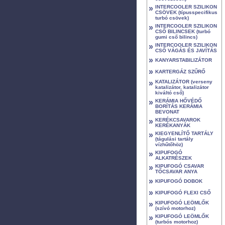
»
INTERCOOLER SZILIKON
CSÖVEK (típusspecifikus
turbó csövek)
»
INTERCOOLER SZILIKON
CSŐ BILINCSEK (turbó
gumi cső bilincs)
»
INTERCOOLER SZILIKON
CSŐ VÁGÁS ÉS JAVÍTÁS
»
KANYARSTABILIZÁTOR
»
KARTERGÁZ SZŰRŐ
»
KATALIZÁTOR (verseny
katalizátor, katalizátor
kiváltó cső)
»
KERÁMIA HŐVÉDŐ
BORÍTÁS KERÁMIA
BEVONAT
»
KERÉKCSAVAROK
KERÉKANYÁK
»
KIEGYENLÍTŐ TARTÁLY
(tágulási tartály
vízhűtőhöz)
»
KIPUFOGÓ
ALKATRÉSZEK
»
KIPUFOGÓ CSAVAR
TŐCSAVAR ANYA
»
KIPUFOGÓ DOBOK
»
KIPUFOGÓ FLEXI CSŐ
»
KIPUFOGÓ LEÖMLŐK
(szívó motorhoz)
»
KIPUFOGÓ LEÖMLŐK
(turbós motorhoz)