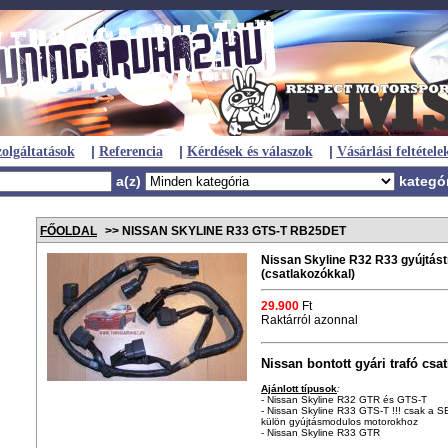
|
|
|
olgáltatások
Referencia
Kérdések és válaszok
Vásárlási feltétele
a(z)
kategó
FŐOLDAL
>> NISSAN SKYLINE R33 GTS-T RB25DET
Nissan Skyline R32 R33 gyújtástr
(csatlakozókkal)
29.900
Ft
Raktárról azonnal
Nissan bontott gyári trafó csa
Ajánlott típusok
:
- Nissan Skyline R32 GTR és GTS-T
- Nissan Skyline R33 GTS-T !!! csak a S
külön gyújtásmodulos motorokhoz
- Nissan Skyline R33 GTR